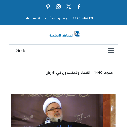
Ski
Pinterest
Instagram
Facebook
X
t
almaaref@maarefhekmiya.org
|
009615462191
conten
Go to...
محرم 1440 – الفساد والمفسدون في الأرض