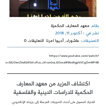
بقلم
معهد المعارف الحكميّة
نشر في : أكتوبر 11, 2018
on
التصنيفات:
عاشوراء
,
أحيوا امرنا
التعليقات 0
محرم
1440
–
https://www.youtube.com/watch?
الفساد
v=1ISJOwrZHdQ&list=PLe_cVrun0uLGOxxaW1Ne6gpkVCgDmWF4B
والمفسدون
في
الأرض
اكتشاف المزيد من معهد المعارف
الحكمية للدراسات الدينية والفلسفية
اشترك للحصول على أحدث التدوينات المرسلة إلى بريدك الإلكتروني.