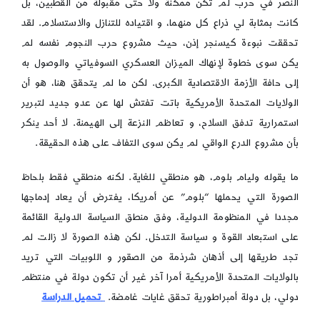
النصر في حرب لم تكن ممكنة ولا حتى مقبولة من القطبين، بل
كانت بمثابة لي ذراع كل منهما، و اقتياده للتنازل والاستسلام. لقد
تحققت نبوءة كيسنجر إذن، حيث مشروع حرب النجوم نفسه لم
يكن سوى خطوة لإنهاك الميزان العسكري السوفياتي والوصول به
إلى حافة الأزمة الاقتصادية الكبرى. لكن ما لم يتحقق هنا، هو أن
الولايات المتحدة الأمريكية باتت تفتش لها عن عدو جديد لتبرير
استمرارية تدفق السلاح، و تعاظم النزعة إلى الهيمنة. لا أحد ينكر
بأن مشروع الدرع الواقي لم يكن سوى التفاف على هذه الحقيقة.
ما يقوله وليام بلوم، هو منطقي للغاية. لكنه منطقي فقط بلحاظ
الصورة التي يحملها “بلوم” عن أمريكا، يفترض أن يعاد إدماجها
مجددا في المنظومة الدولية، وفق منطق السياسة الدولية القائمة
على استبعاد القوة و سياسة التدخل. لكن هذه الصورة لا زالت لم
تجد طريقها إلى أذهان شرذمة من الصقور و اللوبيات التي تريد
بالولايات المتحدة الأمريكية أمرا آخر غير أن تكون دولة في منتظم
دولي، بل دولة أمبراطورية تحقق غايات غامضة.
تحميل الدراسة