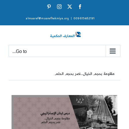
Ski
Pinterest
Instagram
Facebook
X
t
almaaref@maarefhekmiya.org
|
009615462191
conten
Go to...
مقاومة بحجم الخيال..نصر بحجم الحلم