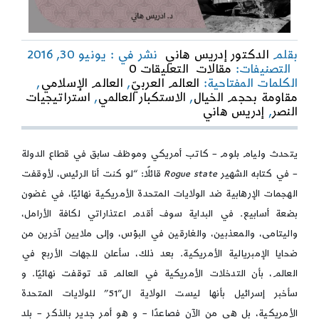
بقلم
الدكتور إدريس هاني
نشر في : يونيو 30, 2016
on
التصنيفات:
مقالات
التعليقات 0
مقاومة
الكلمات المفتاحية:
العالم العربيّ
,
العالم الإسلامي
,
بحجم
مقاومة بحجم الخيال
,
الاستكبار العالمي
,
استراتيجيات
الخيال..نصر
النصر
,
إدريس هاني
بحجم
الحلم
يتحدث وليام بلوم – كاتب أمريكي وموظف سابق في قطاع الدولة
– في كتابه الشهير
Rogue state
قائلًا: “لو كنت أنا الرئيس، لأوقفت
الهجمات الإرهابية ضد الولايات المتحدة الأمريكية نهائيًا، في غضون
بضعة أسابيع. في البداية سوف أقدم اعتذاراتي لكافة الأرامل،
واليتامى، والمعذبين، والغارقين في البؤس، وإلى ملايين آخرين من
ضحايا الإمبريالية الأمريكية. بعد ذلك، سأعلن للجهات الأربع في
العالم، بأن التدخلات الأمريكية في العالم قد توقفت نهائيًا. و
سأخبر إسرائيل بأنها ليست الولاية ال”51” للولايات المتحدة
الأمريكية، بل هي من الآن فصاعدًا – و هو أمر جدير بالذكر – بلد