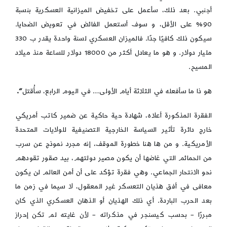
أجنبي. بعد ذلك، سأعمل على تخفيض الميزانية العسكرية بنسبة
90% على الأقل، و سوف أستعمل الفائض في تعويض الضحايا.
سيكون ذلك كافيًا جدًا. فالميزان العسكري لسنة واحدة يقدر ب 330
مليار دولار. و هو ما يعادل أكثر من 18000 دولار للساعة منذ ميلاد
المسيح.
هو ذا ما سأفعله في الثلاثة أيام الأولى… في اليوم الرابع، سأُقتل
“.
الفقرة المذكورة أعلاه، شهادة حية حاكية عن ضمير كاتب أمريكي
خارج دائرة تأثير السياسة الخارجية التصنيفية للولايات المتحدة
الأمريكية. و من ها هنا خطورة الموقف، إنه مجرد نموذج عن سرب
من الحمائم التي غاضها أن يكون مصير دولتهم، بيد صقور تقودهم
نحو الانتحار الجماعي. وهي فقرة تؤكد على أن أمن العالم لن يكون
معافى في أفق هذيان التعسكر غير المعقول، لا سيما في زمن ما
بعد الحرب الباردة. أي ذلك الهذيان أو الذهان العسكري الذي كان
مبررًا – بحسب كيسنجر في مذكراته – لأن غايته لم تكن إحراز