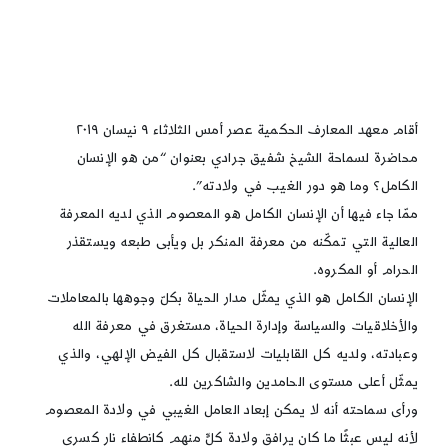
أقام معهد المعارف الحكمية عصر أمس الثلاثاء ٩ نيسان ٢٠١٩
محاضرة لسماحة الشيخ شفيق جرادي بعنوان “من هو الإنسان
الكامل؟ وما هو دور الغيب في ولادته”.
ممّا جاء فيها أن الإنسان الكامل هو المعصوم الذي لديه المعرفة
العالية التي تمكّنه من معرفة المنكر بل ويأبى طبعه ويستقذر
الحرام أو المكروه.
الإنسان الكامل هو الذي يمثّل مدار الحياة بكلّ وجوهها بالمعاملات
والأخلاقيات والسياسة وإدارة الحياة، مستغرق في معرفة الله
وعبادته، ولديه كل القابليات لاستقبال كل الفيض الإلهي، والذي
يمثّل أعلى مستوى الحامدين والشاكرين لله.
ورأى سماحته أنه لا يمكن إبعاد العامل الغيبي في ولادة المعصوم
لأنه ليس عبثًا ما كان يرافق ولادة كلٍّ منهم كانطفاء نار كسرى