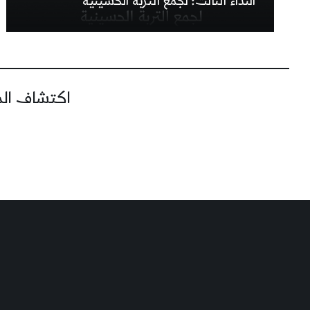
النداء الثالث: لجمع التربة الحسينيّة
اكتشاف المز