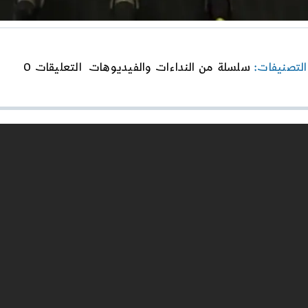
on
التصنيفات:
سلسلة من النداءات والفيديوهات
التعليقات 0
نحو
رؤية
كوني
توحيد