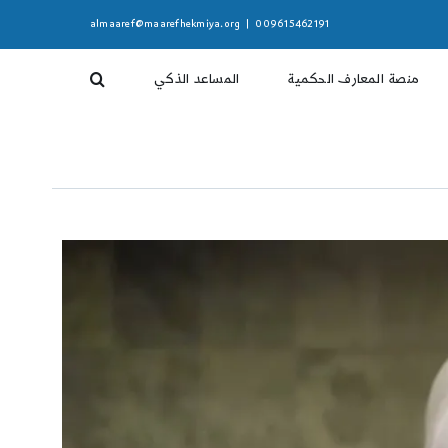
almaaref@maarefhekmiya.org
|
009615462191
منصة المعارف الحكمية
المساعد الذكي