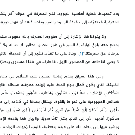
بعد تحديدها كغاية أساسية للوجود، تقع المعرفة في موقع آخر يتكام
المعرفية فيتعرّف إلى حقيقة الوجود والموجودات. فبعد أن فهم دورها 
ولا يفوتنا هنا الإشارة إلى أن مفهوم المعرفة بالله مفهوم مشكك ي
يمتنع معه بلوغ نهاية، إذ السبر في غور المطلق مطلق، لا حد له ولا
عرفناك حق معرفتك”
[1]
. وبناءً على ما تقدّم نشير إلى أن المرحلة ا
لا يعني انقطاعه عن المستوى الأول، فالعارف في هذا المستوى يتصرّف
وفي هذا السياق يقدم إمامنا الحسين عليه السلام في دعاء عرفة ال
الخليفة، الذي يكون كمال بلوغ الحجة عليه إلهامه معرفته سبحانه. فالإمام يباشر ب
اسْكَنْتَنِي الأصْلابَ، آمِناً لِرَيْبِ المَنُونِ، وَاخْتِلافِ الدُّهُورِ وَالسِّنِ
خصائص الموجودية على نحو ما بالقوة، لينتقل بعدها في كلامه إلى مرحلة الخلق والا
خَلْقِي، وَلَمْ تَجْعَلْ إِلَيَّ شَيْئاً مِنْ أَمْرِي ثُمَّ أَخْرَجْتَنِي لِلّ
مذكورًا، أخرجه الآن إلى الدنيا بشرًا تامًا سويًا، والبيان هذا يقدمه
ويشير فيها إلى إنعام الله على عبده بتعطيف قلوب الأمهات الرواحم، 