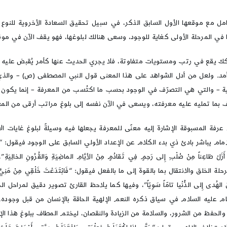
ل مع موقعها الأول السابق الذكر، في سبيل تحقيق السعادة الأخروية للنوع ال
في المرحلة الأولى كغاية للوجود، وسعى هنالك لبلوغها، فهو يقف الآن في موقع
قع في رتب ومستويات متفاوتة، فلا يجري الحديث عنها كأمر يُقبض عليه فيناله
 أمد. ولعل من أدل الشواهد على هذا المعنى قول النبي المصطفى (ص) – والذي
لثانية – والتي هي التصرّف في الوجود بحسب ما اكتُسب من المعرفة – إنما يكون 
 بما تمليه عليه معرفته، ويسعى في الآن نفسه إلى بلوغ مراتب أرقى من المع
مسبوقة الإشارة إليه معنًى للمعرفة يجعلها فيه وسيلةً لبلوغ غايات الاست
ادئ ذي بدء الكلام عن الإعداد الأولي السابق على الوجود فيقول: “إِبْتَدأتَنِي بِنِعْمَتِك
ينَ، فَلَم أَزَلْ ظاعِناً مِنْ صُلْبِ إِلى رَحِمٍ فِي تَقادُمٍ مِنْ الأيَّامِ الماضِيَةِ وَال
نتقال بما بالقوة إلى ما بالفعل فيقول: “فَابْتَدَعْتَ خَلْقِي مِنْ مَنِيٍّ يُمْنى وَأَسْك
َذِي سَبَقَ لِي مِنَ الهُدى إِلى الدُّنْيا تامّاً سَوِيّاً”، وفيها كما يلاحظ القارئ تصوير
 الإمام عليه السلام في سياق ذكره النعم الإلهية الحاقة بالإنسان من قبل وجود
والحفظ من الشرور، والسلامة من الزيادة والنقصان، ليختم المطاف ببلوغ هذا ال