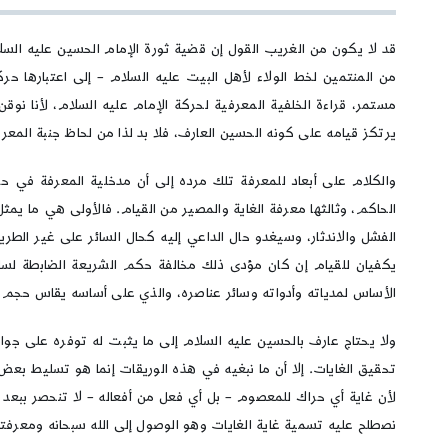
قد لا يكون من الغريب القول إن قضية ثورة الإمام الحسين عليه السلا
من المنتمين لخط الولاء لأهل البيت عليه السلام – إلى اعتبارها حركة
مستمر، قراءة الخلفية المعرفية لحركة الإمام عليه السلام، لأنا نوقن
يرتكز قيامه على كونه الحسين العارف، فلا بد لذا من لحاظ جنبة المعرفة
والكلام على أبعاد للمعرفة تلك مرده إلى أن مدخلية المعرفة في حركة
الحاكم، وثالثها معرفة الغاية والمصير من القيام. فالأولى هي ما يمث
الفشل والاندثار، وسيغدو حال الداعي إليه كحال السائر على غير الطريق
يكفيان للقيام إن كان مؤدى ذلك مخالفة حكم الشريعة الضابطة لسلوك 
الأساس لمدياته وأدواته وسائر عناصره، والذي على أساسه يقاس حجم 
ولا يحتاج عارف بالحسين عليه السلام إلى ما يثبت له توفره على جوانب
تحقيق الغايات. إلا أن ما نبغيه في هذه الوريقات إنما هو تسليط بعض
لأن غاية أي حراك للمعصوم – بل أي فعل من أفعاله – لا تنحصر ببعد ا
نصطلح عليه تسمية غاية الغايات وهو الوصول إلى الله سبحانه ومعرفته