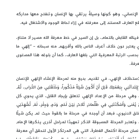
إنساني، وهو كونها وسيلةً يرتقي بها الإنسان وتنفتح معها مداركه
 العارف المستند إلى معرفته في إزاء لحاظ الوجود والاشتغال فيه.
 القابض بالتمام، بل إن السير في خط معرفة الله مسير لا متناهٍ،
 يعتبر دون خلاف أعرف الناس بالله وأقربهم منه سبحانه – “إلهي ما
بحسب الرتبة المعرفية التي بلغها العارف، كما أن بلوغه هذا المستوى
رفة.
خلاف الإلهي، في تقديم بديع منه لمرحلة الإنشاء الإلهي للإنسان
َ قَبْلَ أَنْ أَكُونَ شَيْئاً مَذْكُوراً، وَخَلَقْتَنِي مِنَ التُرابِ، ثُمَّ
قُرُونِ الخالِيَةِ”، وهي مرحلة من الإعداد الإلهي تتعلق بإيجاد القابل، الذي يحوي كل
َنْتَنِي فِي ظُلُماتٍ ثَلاثٍ بَيْنَ لَحْمٍ وَدَمٍ وَجِلْدٍ، لَمْ تُشْهِدْنِي
 دقيق لمراحل الخلق الدنيوي، فبعد أن أوجده في مرحلة ما بالقوة حيث لم يكن شيئًا
ه، وتعتبر المرحلة المسبوقة الذكر تمهيدًا لمراحل أخرى يذكرها الإمام
إنسان مرحلة اكتمال الفطرة، التي هي المرتكز الأول لتحقق أي معرفة