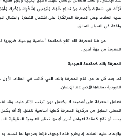
عند الإنسان، والسند الأساس للإنسان لفهم الحجج الإلهية وبلوغ أهلية الاستخلاف الإلهي، يق
ذَرَأْتَ فِي سَمائِكَ وَأَرْضِكَ مِنْ بَدائِعِ خَلْقِكَ وَنَبَّهْتَنِي لِشُكْرِكَ وَذِكْرِكَ و
عليه السلام جعل المعرفة المرتكزة على اكتمال الفطرة واعتدال المِرّة
واقعة في السياق السابق.
من هنا فمعرفة الله تقع كمقدمة أساسية ووسيلة ضرورية لبلوغ مق
المعرفة من جهة أخرى.
المعرفة بالله كمقدمة للعبودية
ثم بعد كل ما مر، تقع المعرفة بالله، التي كانت في المقام الأول غ
العبودية بمعناها الأصح عند الإنسان.
فعامل المعرفة على أهميته لا يكتمل دون ترتب الآثار عليه، وقد لفت 
المعنى السابق من مركزية المعرفة كغاية أساسية للخلق، إلا أنه يكمل
يجب أن تقع كمقدة لعوامل أخرى أهمها تحقق العبودية الحقيقية لله.
والإمام عليه السلام إذ يطرح هذه الوجهة، فإنما يطرحها لما تتسم به ا