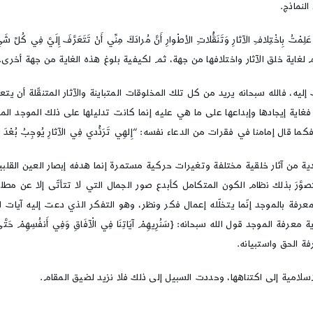
لنماذج.
لافِ الآثارِ وَتَنَقُّلاتِ الأطْوارِ أَنَّ مُرادَكَ مِنِّي أَنْ تَتَعَرَّفَ إِلَيَّ فِي كُلّ
لغاية خلق الآثار واختلافها من جهة، ثم لكيفية بلوغ هذه الغاية من جهة أخرى.
إليه، فالله سبحانه يريد من كل تلك المخلوقات المتباينة والآثار المتنقّلة أن يتعرّف
غاية إيجادها وإبداعها على ما هي عليه إنما كانت تدليلها على ذلك الموجد المب
مامنا في فقرات من الدعاء نفسه: “إِلهِي تَرَدُّدي فِي الآثارِ يُوجِبُ بُعْدَ المَزارِ فاجْ
دية من آثار خلقية مختلفة وتغيرات حركية مستمرة إنما هدفه إبصار العين القلبية
صوَّرَ بذلك نظام الكون المتكامل كأبدع صور الجمال التي لا تتأتّى إلا عن مطلق 
ة بالموجد إنّما يتخلّله إعمال فكر ونظر، وهو التفكر الذي دعت إليه آيات ال
ة الحق واستبيانه.
إسلامية إلى اكتناهها، وحددت السبيل إلى ذلك فلا نزيد لضيق المقام.