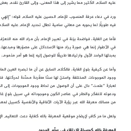
عليه السلام الكثير مما يشير إلى هذا المعنى، وإلى القارئ نقدم بعض ا
ورد في دعاء عرفة المنسوب للإمام الحسين عليه السلام قوله: “إِلهِي عَلِمْتُ بِاخْتِ
فيه طويلًا لما يحويه من معاني سامية تطال تحديد الإمام عليه السلام 
فأما عن الغاية، فواضحة بيّنة في تعبير الإمام بأن مراد الله منه التعرّف 
في الأطوار إنما هي صورة يراد منها الاستدلال على مصوّرها ومبدعها، ف
بمبدئها الواحد الأول وارتيادها طريقًا للوصول إليه إنما هو أمر مذموم، فكما قال إ
وأما عن كيفية بلوغ الغاية، فالكلام السابق عن أن ما تبصره العين الما
وجود الموجودات المختلفة واستنّ لها سننًا مطّردة محدِّدة لحركتها، فت
لعبارة “علمت” دال على أن الوصول من لحاظ وجود الموجودات إلى المعرف
من مسالك معرفة الله عبر رؤية الآيات الآفاقية والأنفسية كسبيل لمعرف
ولعل ما مر كافٍ لإيضاح موقعية المعرفة بالله كغاية دعت التعاليم ال
المعرفة بالله كوسيلة للارتقاء في سلّم الوجود