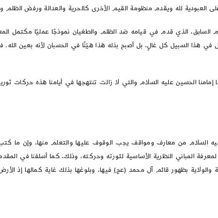
العبودية لله ويقدم منظومة القيم الأخرى كالحرية والعدالة ورفض الظلم وغ
السابق، الذي قدم في قيامه ضد الظلم والطغيان نموذجًا عمليًا مكتمل المعا
في هذا السبيل كل غالٍ، بل أصبح بذله هذا هيّنًا في الحسبان لأنه بعين الله.
ا إمامنا الحسين عليه السلام والتي لا زالت تنتهجها في أيامنا هذه حركات ثور
ه السلام من معارف ومواقف يجب الوقوف عليها والتعلم منها، وإن ما كتب في 
معرفة المباني النظرية الأساسية لثورته وحركته، وذلك، كما أسلفنا في المقدم
 والولاية بظهور قائم آل محمد (عج) فيها، وبلوغها بذلك غاية كمالها إذ الأرض