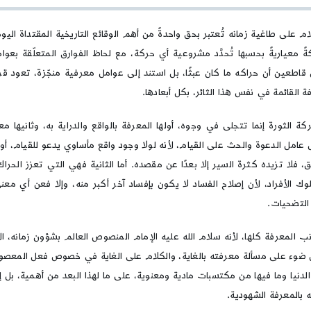
السلام:
ثورة
العرفان
م على طاغية زمانه تُعتبر بحق واحدةً من أهم الوقائع التاريخية المقتداة ال
ً معياريةً بحسبها تُحدَّد مشروعية أي حركة، مع لحاظ الفوارق المتعلّقة بعوا
 قاطعين أن حراكه ما كان عبثًا، بل استند إلى عوامل معرفية منجّزة، تعود قر
 القائمة في نفس هذا الثائر، بكل أبعادها.
 الثورة إنما تتجلى في وجوه، أولها المعرفة بالواقع والدراية به، وثانيها مع
ل عامل الدعوة والحث على القيام، لأنه لولا وجود واقع مأساوي يدعو للقيام، 
، فلا تزيده كثرة السير إلا بعدًا عن مقصده. أما الثانية فهي التي تعزز الحراك
الأفراد، لأن إصلاح الفساد لا يكون بإفساد آخر أكبر منه، وإلا فعن أي معنى
التضحيات.
 المعرفة كلها، لأنه سلام الله عليه الإمام المنصوص العالم بشؤون زمانه، الأ
 ضوء على مسألة معرفته بالغاية، والكلام على الغاية في خصوص فعل المعصوم ل
لدنيا وما فيها من مكتسبات مادية ومعنوية، على ما لهذا البعد من أهمية، بل إ
 بالمعرفة الشهودية.