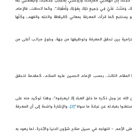
 أَلْهَمْتَنِي مَعْرِفَتَكَ وَرَوَّعْتَنِي بِعَجائِبِ حِكْمَتِكَ، وَأيْقَظْتَنِي لِما
 مَرْضاتِكَ، وَمَنَنْتَ عَلَيَّ فِي جَمِيعِ ذلِكَ بِعَوْنِكَ وَلُطْفِكَ”. وكما لاحظت، فالإمام
هو يستتبع كما قرأت المعرفة بمعاني كاليقظة والتنبّه والفهم، وكلّها
امية بين تحقق المعرفة وتوظيفها من جهة، وبلوغ مراتب أعلى من
ذا المقام الثالث، بحسب الإمام الحسين عليه السلام، كمقدمة لتحقق
الله عز وجل ذكره ما خلق العباد إلا ليعرفوه”، وهذا توكيد منه على
تغنوا بعبادته عن عبادة ما سواه”
[2]
، والإشارة واضحة إلى أن المعرفة
على الأمم – انتهاجه في سبيل صلاح شؤون الدنيا والآخرة، لما يعود به