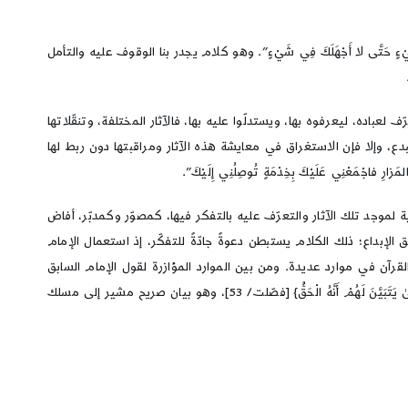
ِ شَيْءٍ حَتَّى لا أَجْهَلَكَ فِي شَيْءٍ”. وهو كلام يجدر بنا الوقوف عليه والتأمل
 لعباده، ليعرفوه بها، ويستدلّوا عليه بها، فالآثار المختلفة، وتنقّلاتها
دع، وإلا فإن الاستغراق في معايشة هذه الآثار ومراقبتها دون ربط لها
مَعْنِي عَلَيْكَ بِخِدْمَةٍ تُوصِلُنِي إِلَيْكَ”.
 لموجد تلك الآثار والتعرّف عليه بالتفكر فيها، كمصوّر وكمدبّر، أفاض
الإبداع؛ ذلك الكلام يستبطن دعوةً جادّةً للتفكّر، إذ استعمال الإمام
قرآن في موارد عديدة. ومن بين الموارد المؤازرة لقول الإمام السابق
ودعوته للتفكر والنظر في عناصر الكون وموجوداته في سبيل بلوغ غاية معرفة الموجد قول الله سبحانه: {سَنُرِيهِمْ آيَاتِنَا فِي الْآفَاقِ وَفِي أَنفُسِهِمْ حَتَّىٰ يَتَبَيَّنَ لَهُمْ أَنَّهُ الْحَقُّ} [فصّلت/ 53]، وهو بيان صريح مشير إلى مسلك