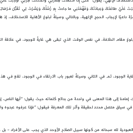
ول: “حَتَّى إِذا اكْتَمَلَتْ فِطْرَتِي وَاعْتَدَلَتْ مِرَّتِي أَوْجَبْتَ عَلَيَّ حُجَّتَكَ بِأَنْ
َأَوْجَبْتَ عَلَيَّ طاعَتَكَ وَعِبادَتَكَ وَفَهَّمْتَنِي ما جاءتْ بِهِ رُسُلُكَ وَيَسَّرْتَ لِي تَقَبُّلَ
 داعيًا لإيجاب الحجج الإلهية، وبالتالي وسيلةً لبلوغ الأهلية للاستخلاف، إذ 
ام الخلافة، في نفس الوقت الذي تبقى هي غايةً للوجود، في علاقة التز
اية الوجود، ثم في الثاني وسيلةً لعبور باب الارتقاء في الوجود، تقع في ه
إمامنا إلى هذا المعنى في واحدة من بدائع كلماته حيث يقول: “أيها الناس، إن 
 في سياق متصل محدد لحقيقة وأثر تلك المعرفة فيقول: “فإذا عرفوه عبدوه واس
لعبودية لله سبحانه من كونها سبيل الصلاح الأوحد الذي يجب على الأفراد – بل 