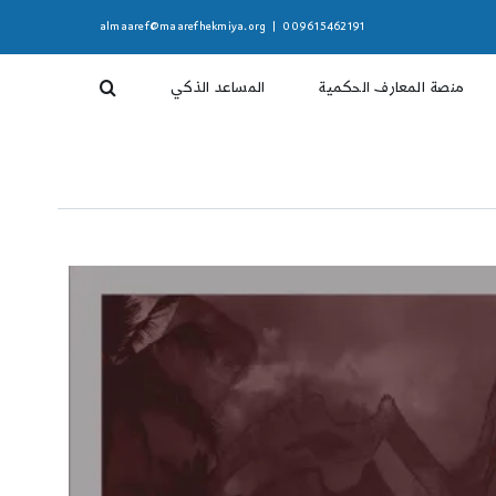
almaaref@maarefhekmiya.org
|
009615462191
منصة المعارف الحكمية
المساعد الذكي