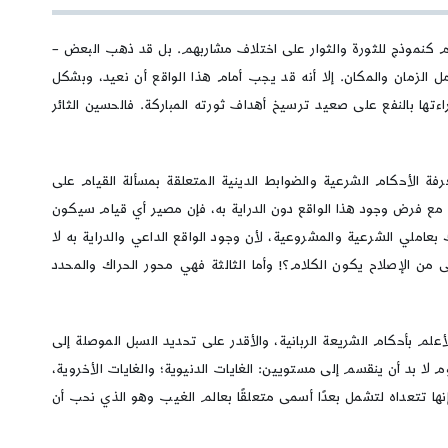
يوم كنموذج للثورة والثوار على اختلاف مشاربهم. بل قد ذهب البعض –
مل الزمان والمكان. إلا أنه قد يجب أمام هذا الواقع أن نعيد، وبشكل
اءتها بالنفع على صعيد ترسيخ أهداف ثورته المباركة. فالحسين الثائر
رفة الأحكام الشرعية والضوابط الدينية المتعلقة بمسألة القيام على
أو مع فرض وجود هذا الواقع دون الدراية به، فإن مصير أي قيام سيكون
 بعاملي الشرعية والمشروعية، لأن وجود الواقع الداعي والدراية به لا
 من الإصلاح يكون الكلام؟! وأما الثالثة فهي محور الحراك والمحدد
علم بأحكام الشريعة الربانية، والأقدر على تحديد السبل الموصلة إلى
ا بد أن ينقسم إلى مستويين: الغايات الدنيوية؛ والغايات الأخروية،
نها تتعداه لتشمل بعدًا أسمى متعلقًا بعالم الغيب وهو الذي نحب أن