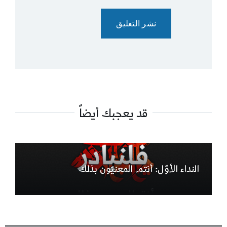
قد يعجبك أيضاً
النداء الأوّل: أنتم المعنيّون بذلك