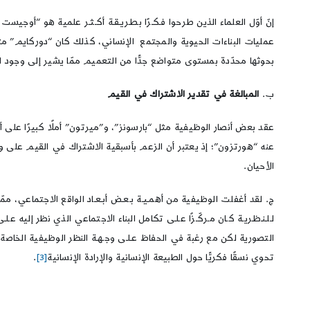
إنّ أوّل العلماء الذين طرحوا فـكـرًا بـطـريـقـة أكـثـر علمية هو “أوجيست 
عمليات البناءات الحيوية والمجتمع الإنساني، كذلك كان “دوركايم” متأثّر
بحوثها محدّدة بمستوى متواضع جدًّا من التعميم ممّا يشير إلى وجود ان
ب.
المبالغة في تقدير الاشتراك في القيم
عقد بعض أنصار الوظيفية مثل “بارسونز”، و”ميرتون” أملًا كبيرًا على
عنه “هورتزون”؛ إذ يعتبر أن الزعم بأسبقية الاشتراك في القيم على وجود
الأحيان.
ج. لقد أغفلت الوظيفية من أهمـيـة بـعـض أبـعـاد الواقع الاجتماعي، ممّا
لـلـنـظـريـة كـان مـركّـزًا عـلـى تكامل البناء الاجتماعي الذي نظر إليه
التصورية لكن مع رغبة في الحفاظ عـلـى وجـهـة النظر الوظيفية الخاصة بالتكا
تحوي نسقًا فكريًّا حول الطبيعة الإنسانية والإرادة الإنسانية
[3]
.