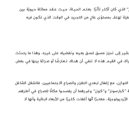
الذي كان أكثر تأثّرًا بعـلـم الحـيـاة، حـيـث عـقـد مماثلة حيويّة بين
لوظيفيّة تهتمّ بمستوًى عالٍ من التجريد في الوقت الذي تكون فيه
يشير إلى تحيّز مسبق لنسق بعينه وتفضيله على غيره، وهذا ما يتحدّث
 في القيم هذه لا تنفي أن هـنـاك تـعـارضًـا أو صراعًا بينها في بعض
و التوازن، مع إغفال لبعدي التغيّر والصراع الاجتماعيين، فالشغل الشاغل
وظيفية “كبارسونز” و”كوزر” وغيرهما أن يفسحـوا مكانًا للصراع في أطرهم
يولوجيّة، معتبرًا أنّها أغفلت كثيرًا من الأبعاد البنائية وأنها لا