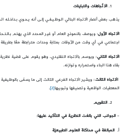
الاتّجاهات والتباينات
يذهب بعض أنصار الاتجاه البنائي الـوظـيـفـي إلـى أنـه يـحـوي بـداخـلـه
الاتجاه الأول
: ويوصف بالنموذج العام أو غير المحدد الذي يهتم بـالـت
اجتماعي في أي وقت من الأوقات بمثابة وحدات مترابطة معًا بطريقة م
الاتجاه الثاني
: ويوسم بالاتجاه التقليدي، وهو يقوم على قضية نظرية 
بقاء هذا البناء واستمراره وتوازنه.
الاتجاه الثالث
: ويشير الاتجاه الفرعي الثالث إلى ما يسمّى بالوظيفية 
المعطيات الواقعية وتصنيفها وتبويبها
[2]
.
التقويم
–
الجوانب التي بالغت النظرية في التأكيد عليها
:
أ.
المبالغة في محاكاة العلوم الطبيعيّة