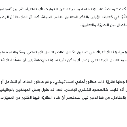
كانط” وخاصة عند اهـتـمـامـه وحـديـثـه عـن الـثـوابـت الاجتماعية، ثمّ برز “سبنسر” 
ًا في كتاباته الأولى بالفكر المتعلـق بـعـلـم الحـيـاة، كما أنّ الملاحظ أنّ ا
فصال بين النظريّة والتطبيق.
 أهمية هذا الاشتراك في تحقيق تكامل عناصر النسق الاجتماعي ومكوناته، مما 
 النسق الاجتمـاعـي زعـم لا يمكن تأييده، هذا بالإضافة إلى أن مسلّمة الاشتراك
 جعلها نظريّة ذات منظـور أحـادي اسـتـاتـيـكـي، وهو منظور النظام أو التكامل أ
 عـلـى أنـه ثـابـت كـالـعـمـود الـفـقـري للإنسان، نعم قد حاول بعض المهتمّين بال
مل، من هنا اعتبر نـيـل سـمـلـسـر أنّ هذه النظريّة فيها الكثير من التحيّزات الأيد