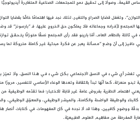
 القيمة، وصولًا إلى تحقيق دمج للمجتمعات الصناعية المتغايرة أيديولوجيًّا م
وازن”، وتغفل قضايا الصراع والتغير، لذلك نجد فيها اهتمامًا خاصًّا بقضايا التو
لمجتمع لأفراده وجماعاته فلا يملكون حق الخروج عليها، فـ “بارسونز” قد وضع 
 في ثالثة بالنظام العام، أمّا بارينو فقد رأى المجتمع نسقًا متوزانًا يتـحـقـق ت
ز إلى أنّ وضـع “مـسـألـة يعبر عن فكرة مبدئية غير كاملة متروكة لما يسـفـر
فهي تفسّر أي شيء في النسق الاجتماعي بـكـلّ شـيء فـي هـذا النسق، ولا تميّز ب
منعزلة، كما أنّها تبدأ بالثقافة وتعدها الوعاء الأساسي للتفسير، مرورًا منها إ
يعني اهتمام النظرية بفروض عامة غير قابلة للاختبـار؛ فما تقدّمه الوظيفية م
لبناء والوظيفة الواضحة والكامنة، والميسّر الوظيفي، والمعوّق الوظيفي، والمـتــوازي
غة بدقّة ووضوح كافيين، وهذا قد لا نجده في كلّ المفهومات في كتابات أنصار هذ
ستعارة المفرطة من مفاهيم العلوم الطبيعيّة.