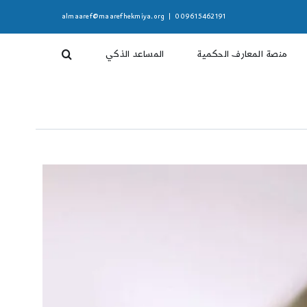
almaaref@maarefhekmiya.org
|
009615462191
منصة المعارف الحكمية
المساعد الذكي