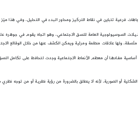
 اتجاهات فرعية تتباين في نقاط التركيز ومحاور الـبـدء في التحليل، وفي هذا ميّز 
ـحـلـيـلات السوسيولوجية العامة للنسق الاجتماعي، وهو اتجاه يقوم في جوهره ع
تّسقة، ولها علاقات منظمة ومرئية ويمكن الكشف عنها من خلال الوقائع الاجتم
أساسية مفـادهـا أن معظم الأنماط الاجتماعية وجدت لتحافظ على تكامل النسق 
الشكلية أو الصورية، لأنه لا ينطلق بالضرورة من رؤية نظريـة أو من توجه نظري م