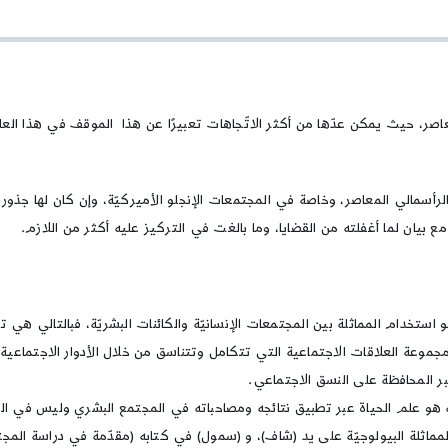
الوظيفيّة
(القضايا،
المعالم،
والروّاد)
معاصر، حيث يمكن عدّها من أكثر الاتّجاهات تعبيرًا عن هذا الموقف في هذا العلم
لرأسمالي المعاصر، وخاصة في المجتمعات الإنجلو الأميركيّة، وإن كان لها جذور 
مع بيان لما أغفلته من القضايا، وما بالغت في التركيز عليه أكثر من اللازم.
و استخدام المماثلة بين المجتمعات الإنسانيّة والكائنات البشريّة، فبالتالي هي
مجموعة العلاقات الاجتماعية التي تتكامل وتتناسق من خلال الأدوار الاجتماعية،
 عبر المحافظة على النسق الاجتماعي.
له هو علم الحياة عبر تطبيق نتائجه ومصاحباته في المجتمع البشري وليس في ال
مماثلة البيولوجيّة على يد (شاف)، و (سمول) في كتابه (مقدّمة في دراسة المجتمع