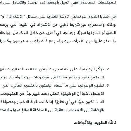
للمجتمعات المعاصرة، فهي تميل بأجمعها نحو الوحدة والتكامل على أساس
في قضايا التغير الاجتماعي تـركـز النظرية على مسائل “الاشتراك”، و”الت
وبقائه واستمراره عبر شريط ذهبي من الاشتراك في القيم التي يرسمها ا
النسق أو تساوقها سويًّا، ويعالجه في أخرى مـن خـلال الـتـكـامـل، ويلحقه
واستقر عليها دون تغيرات جوهرية، ومع ذلك يذهب هندرسون وكنجزلي دافي
تركّز الوظيفية عـلـى تـفـسـيـر وظـيـفـي مـتـعـدد المتغيّرات، 
المجتمع تعود وتحصر نفسها في موضوعات جزئية وأنساق فرعية تبدو 
تشجّع الوظيفية على ما أسماه الباحثون بالتفسير الغائي، الذي 
الاجتماع، كما أنّ الوظيفيّة تحفل بعدد كبير جدًّا من المفهومات كا
قد لا تكون عيبًا في أيّ نظريّة إذا كانت قابلة للاختبار ومصوا
بالإضافة إلى الاهتمام بالغائيّة إلى المحاكاة المبالغ فيها والا
ثالثًا: التقويم والاتّجاهات