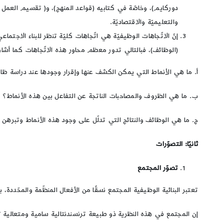
دوركايم)، وخاصّة في كتابيه (قواعد المنهج)، و( تقسيم العمل ا
والتعليميّة والاقتصاديّة.
إنّ الاتّجاهات الوظيفيّة هي اتّجاهات كليّة تنظر للبناء الاجت
(الوظائف)، فبالتالي تدور معظم محاور هذه الاتّجاهات كما أشار 
أ. ما هي الأنماط التي يمكن الكشف عنها وإقرار وجودها عند دراسة ظاه
ب. ما هي الظروف والمصاحبات الناتجة عن التفاعل بين هذه الأنماط؟
ج. ما هي الوظائف والنتائج التي تدلّل على وجود هذه الأنماط وتبرهن 
ثانيًا: التصوّرات
تصوّر المجتمع
تعتبر البنائية الوظيفية المجتمع نسقًا من الأفعال المنظّمة والمحّددة، 
إن المجتمع في هذه النظرية ذو طبيعة ترنسندنتالية سامية ومتعالية تتجاو