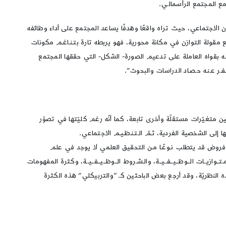
ع المجتمع الرأسمالـي.
ازن الاجتماعي، حيث تراه واقعًا وهدفًا يساعد المجتمع على أداء وظائفه
مقولة التوازن في مكانة محورية، فهو يربطه تارة بتـنـاغـم مكونات
ـوازنـه بقواه العاملة على تدعيم الصورة- الشكل- التي حققها المجتمع
 عـنـه حـصـاد الدراسات والبحوث”.
ين متغيّرات مستقلّة وأخرى تابعة، كما أنّه رغم كليّتها في تصوّر
لى الشخصية الفردية، ثـمّ الـتـنـظـيـم الاجتماعي.
ن فروض قد يتطلب نـوعًـا مـن التحقيق العلمي لا يوجد في علم
ــات الــوظــيــفــيــة، والـشـروط الــوظــيــفــيــة، وكثرة المفهومات
ه النظريّة، وقد أرجع بعض الباحثين كـ “والتربيكلي” هذه الكثرة