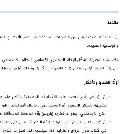
مقدّمة
إنّ البنائيّة الوظيفيّة هي من النظريّات المحافظة في علم الاجتماع ال
والوضعيّة الجديدة.
تكاد هذه النظريّة تشكّل الإطار التنظيري الأساسي للنظام الاجتماعي ا
في هذا المقال أهمّ معالم هذه النظريّة وأفكارها وكذلك أهمّ روّادها، 
أوّلًا: القضايا والأفكار
إنّ الأساس الذي تعتمد عليه الاتّجاهات الوظيفيّة بشكلٍ عام ه
تشبيهه بالكائن العضوي أو الجسم الحيّ، فالبناء الاجتماعي هو 
الكلّ الاجتماعي، وهو ما فسّره (باريتو) بأنّه المنفعة المتحقّقة
إنّ أهمّ بعد وجذر تاريخي حاولت هذه النظريّة النسج على منوا
في كتابه حول الزواج والقرابة، ثمّ سبنسير، ثمّ تطوّرت فكرة ال