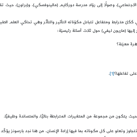
لاجتماعي)، وصولًا إلى روّاد مدرسة دوركايم (مالينوفسكي)، و(براون)، حيث تمّ 
ماعي ككلّ مترابط ومتفاعل تتبادل مكوّناته التأثير والتأثّر وهي تحاكي العلم ال
إليها (ماريون ليفي) حول ثلاث أسئلة رئيسيّة:
رة معيّنة؟
على تفاعلها؟
[1]
.
بحيث يتكون من مجموعة من المتغيرات المترابطة بنائيًّا، والمتساندة وظيفيًّا.
ز وتعلو على كل مكوناته بما فيها إرادة الإنسان، من هنا نجد بارسونز يؤكّد في ا