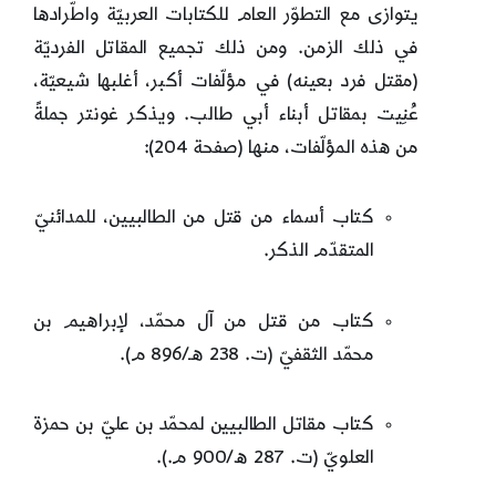
يتوازى مع التطوّر العام للكتابات العربيّة واطّرادها
في ذلك الزمن. ومن ذلك تجميع المقاتل الفرديّة
(مقتل فرد بعينه) في مؤلّفات أكبر، أغلبها شيعيّة،
عُنِيت بمقاتل أبناء أبي طالب. ويذكر غونتر جملةً
من هذه المؤلّفات، منها (صفحة 204):
كتاب أسماء من قتل من الطالبيين، للمدائنيّ
المتقدّم الذكر.
كتاب من قتل من آل محمّد، لإبراهيم بن
محمّد الثقفيّ (ت. 238 هـ/896 م).
كتاب مقاتل الطالبيين لمحمّد بن عليّ بن حمزة
العلويّ (ت. 287 ه/900 م.).