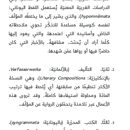
الدراسات الغربيّة المعنيّة يُستعمل اللفظ اليوناني:
mata
ê
hypomn
)، والذي يشير إلى ما يختطّه المؤلّف
لنفسه كوسيلة مساعدة للتذكّر تحوي ملاحظاته
الخاصّ وأسانيده التي اعتمدها، والتي يعود إليها
كلّما أراد أن يُحدّث، مشافهةً، بالأخبار التي كان
حاضرًا فيها أو رواها عمّن شهدها.
ثانيًا، التآليف (بالألمانيّة:
Verfasserwerke
،
بالإنكليزيّة:
Literary Compositions
)، وهي النسخة
الأكثر تنظيمًا من سابقتها، أي يُلحظ فيها ترتيب
المادّة ومحاولة استيفاءها كاملةً. وقد تروى هذه
الأعمال عبر تلامذة يتحمّلون الرواية عن المؤلّف.
ثالثًا، الكتب المحرّرة (باليونانيّة:
syngrammata
)،