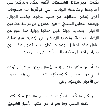
ذكرت أخبار مقاتل الشخصيّات الآنفة الذكر، والتركيز على
أسانيدها ومقاطعة البيانات التي توفّرها مع معلومات
أخرى يُمكن استقاؤها من كتب التراجم وكتب الرجال.
ويسمح التحليل السنديّ – غير المعزول عن دراسة مضامين
الأخبار – بتحديد الرواة الذين اهتمّوا برواية هذا النوع من
الأخبار التاريخيّة، وتحديد الأماكن التي ازدهرت فيها عمليّة
تناقل هذه المقاتل، وهو ما يُظهر تاليًا أطوار هذا النوع
ومراحل اكتمال مادّته والمحطّات التي تنقّل بينها.
بدايةً، عن مكان ظهور هذه الأعمال، يبيّن غونتر أنّ أربعة
أنواعٍ من المصادر الكلاسيكيّة اشتملت على هذا الضرب
من الأخبار التاريخيّة، وهي:
كلّ ما كُتِب أصلًا تحت عنوان «المقتل» كالكتب
الآنفة الذكر، وما سواها من كتب الأخبارٍ الشيعيّةٍ