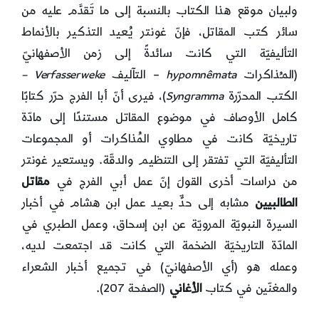
ولبيان موقع هذا الكتاب بالنسبة إلى ما تَقدَّم عليه من
سائر كتب المقاتل، فإنّ غونتر يُعيد التذكير بالأنماط
التأليفيّة التي كانت سائدةً إلى زمن الأصفهانيّ
(المـُذاكرات
mata
ê
hypomn
– التآليف
Verfasserweke
–
الكتب المحرّرة
Syngramma
)، فيرى أنّ أبا الفرج حرّر كتابًا
كامل الأوصاف في موضوع المقاتل مستندًا إلى مادّة
تاريخيّة كانت في مطاوي المُذاكرات أو المجموعات
التأليفيّة التي تفتقر إلى التنظيم والدقّة. ويستعير غونتر
من دراسات أخرى القولَ إنّ عمل أبي الفرج في
مقاتل
الطالبيين
مشابه إلى حدٍّ بعيد عمل ابن هشام في أخبار
السيرة النبويّة المرويّة عن ابن إسحاق، وعمل الطبري في
المادّة التاريخيّة الضخمة التي كانت قد اجتمعت لديه،
وعمله هو (أي الأصفهانيّ) في تجميع أخبار الشعراء
والمغنّين في كتاب
الأغاني
(الصفحة 207).