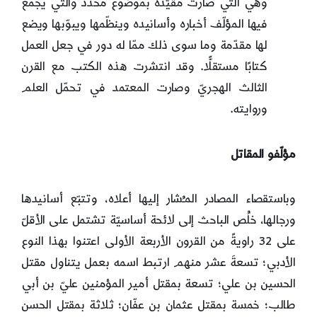
وهي التي صارت مقيّدةً بموضوع محدّد والتي يجمع
فيها المؤلّف أخباره وأسانيده وينظّمها ويبوّبها ويضع
لها مقدّمة وما سوى ذلك ممّا له دور في جعل العمل
كتابًا مستقلًّا. وقد انتشرت هذه الكتب مع القرن
الثالث الهجريّ وصارت المعتمد في تحمّل العلم
وروايته.
مؤلّفو المقاتل
وباستقصاء المصادر المـُشار إليها أعلاه، وتتبّع أسانيدها
ورجالها، خلُص الباحث إلى لائحة أساسيّة تشتمل على الأقلّ
على 32 راويةً من القرون الأربعة الأولى اعتنوا بهذا النوع
الأدبي؛ تسعةَ عشر منهم ارتبط اسمه بعمل يتناول مقتل
الحسين بن علي؛ تسعة بمقتل أمير المؤمنين عليّ بن أبي
طالب؛ خمسة بمقتل عثمان بن عفّان؛ ثلاثة بمقتل الحسن