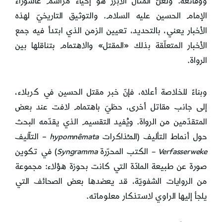
ووقائعه. ولعلّ المثال الأبرز هو إحياء مراسم عاشوراء
الإمام الحسين عليه السلام. والتوثيق التاريخيّ لهذه
الأخبار يعني، بالتحديد، تعيين الزمن الذي ابتدأ فيه جمع
الأخبار المتعلّقة بذلك «المقتل» والاهتمام بتناقلها بين
الرواة.
وبناءً للخلاصة أعلاه، فإنّ خبر مقتل الحسين في كربلاء،
إلى جانب مقاتل أخرى، حظيَ باهتمام لافت عند بعض
المتقدّمين من الرواة. ويُفيد التقسيم الذي يقدّمه البحث
حول أنماط التأليف (المـُذاكرات
mata
ê
hypomn
– التآليف
Verfasserweke
–
الكتب المحرّرة
Syngramma
) في تكوين
صورة عن طبيعة المادّة التي كانت بحوزة هؤلاء: مجموعة
من الروايات الشفويّة، قد يعضدها بعض الصحائف التي
يلجأ إليها الراوي لاستذكار معلوماته.