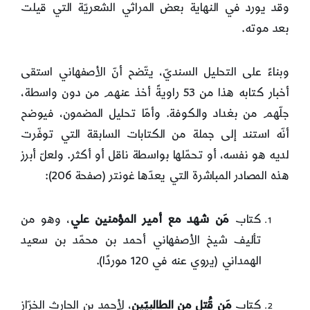
وقد يورد في النهاية بعض المراثي الشعريّة التي قيلت
بعد موته.
وبناءً على التحليل السنديّ، يتّضح أنّ الأصفهاني استقى
أخبار كتابه هذا من 53 راويةً أخذ عنهم من دون واسطة،
جلّهم من بغداد والكوفة. وأمّا تحليل المضمون، فيوضح
أنّه استند إلى جملة من الكتابات السابقة التي توفّرت
لديه هو نفسه، أو تحمّلها بواسطة ناقل أو أكثر. ولعلّ أبرز
هذه المصادر المباشرة التي يعدّها غونتر (صفحة 206):
كتاب
مَن شهد مع أمير المؤمنين علي
، وهو من
تأليف شيخ الأصفهاني أحمد بن محمّد بن سعيد
الهمداني (يروي عنه في 120 موردًا).
كتاب
مَن قُتل من الطالبيّين
، لأحمد بن الحارث الخرّاز