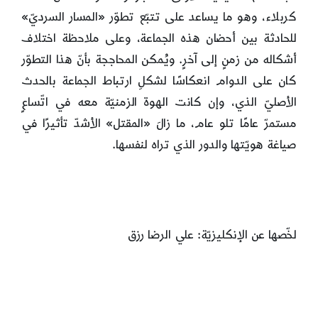
كربلاء، وهو ما يساعد على تتبّع تطوّر «المسار السرديّ»
للحادثة بين أحضان هذه الجماعة، وعلى ملاحظة اختلاف
أشكاله من زمنٍ إلى آخرٍ. ويُمكن المحاججة بأنّ هذا التطوّر
كان على الدوام انعكاسًا لشكلِ ارتباط الجماعة بالحدث
الأصليّ الذي، وإن كانت الهوة الزمنيّة معه في اتّساعٍ
مستمرّ عامًا تلو عام، ما زالَ «المقتل» الأشدّ تأثيرًا في
صياغة هويّتها والدور الذي تراه لنفسها.
لخّصها عن الإنكليزيّة: علي الرضا رزق