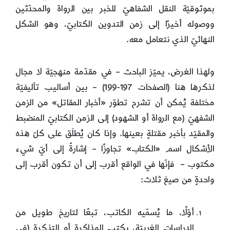
بموثوقيّة النقل الشفاهيّ للخبر بين الرواة والمحدّثين
ووصوله أخيرًا إلى زمن التدوين الكتابيّ، وهو الشكل
النهائيّ الذي نتعامل معه.
ولهذا الغرض، يميّز الباحث – في مقدّمة منهجيّة لا مجال
لذكرها هنا (الصفحات 197-199) – بين أساليب تأليفيّة
مختلفة يُمكن أن تشرح تطوّر «أخبار المقاتل» من الزمن
الشفهيّ (مع الرواة أو الشهود) إلى الزمن الكتابيّ المنضبط
والمقيّد بأخبر مقتلةٍ بعينها. وإذا كان يُطلَق على كلّ هذه
الأشكال اسم «الكتاب» تجاوزًا – إشارةً إلى أيّ شيء
مكتوب – فإنّها في الواقع أقرب إلى أن تكون أقرب إلى
واحدةٍ من صيغ ثلاث:
أوّلًا، ما يُسمّيه الكاتب، تبعًا لتاريخ طويل من
الدراسات الغربيّة، بكتب المذاكرة أو التذكرة (في