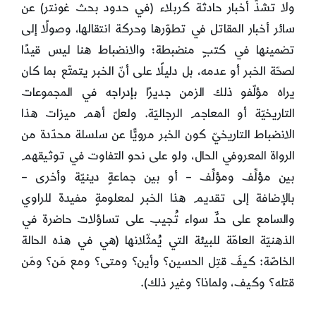
ولا تشذّ أخبار حادثة كربلاء (في حدود بحث غونتر) عن
سائر أخبار المقاتل في تطوّرها وحركة انتقالها، وصولًا إلى
تضمينها في كتبٍ منضبطة؛ والانضباط هنا ليس قيدًا
لصحّة الخبر أو عدمه، بل دليلًا على أنّ الخبر يتمتّع بما كان
يراه مؤلّفو ذلك الزمن جديرًا بإدراجه في المجموعات
التاريخيّة أو المعاجم الرجاليّة. ولعلّ أهم ميزات هذا
الانضباط التاريخيّ كون الخبر مرويًّا عن سلسلة محدّدة من
الرواة المعروفي الحال، ولو على نحو التفاوت في توثيقهم
بين مؤلِّف ومؤلِّف – أو بين جماعةٍ دينيّة وأخرى –
بالإضافة إلى تقديم هذا الخبر لمعلومةٍ مفيدة للراوي
والسامع على حدٍّ سواء تُجيب على تساؤلات حاضرة في
الذهنيّة العامّة للبيئة التي يُمثّلانها (هي في هذه الحالة
الخاصّة: كيفَ قتِل الحسين؟ وأين؟ ومتى؟ ومع مَن؟ ومَن
قتله؟ وكيف، ولماذا؟ وغير ذلك).