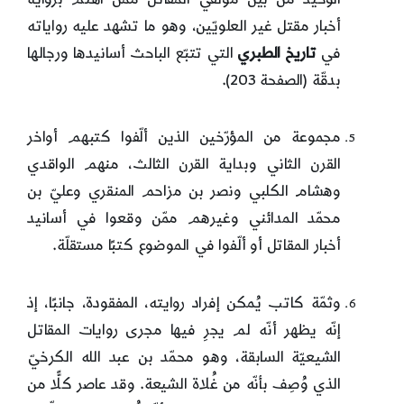
أخبار مقتل غير العلويّين، وهو ما تشهد عليه رواياته
في
تاريخ الطبري
التي تتبّع الباحث أسانيدها ورجالها
بدقّة (الصفحة 203).
مجموعة من المؤرّخين الذين ألّفوا كتبهم أواخر
القرن الثاني وبداية القرن الثالث، منهم الواقدي
وهشام الكلبي ونصر بن مزاحم المنقري وعليّ بن
محمّد المدائني وغيرهم ممّن وقعوا في أسانيد
أخبار المقاتل أو ألّفوا في الموضوع كتبًا مستقلّة.
وثمّة كاتب يُمكن إفراد روايته، المفقودة، جانبًا، إذ
إنّه يظهر أنّه لم يجرِ فيها مجرى روايات المقاتل
الشيعيّة السابقة، وهو محمّد بن عبد الله الكرخيّ
الذي وُصِف بأنّه من غُلاة الشيعة. وقد عاصر كلًّا من