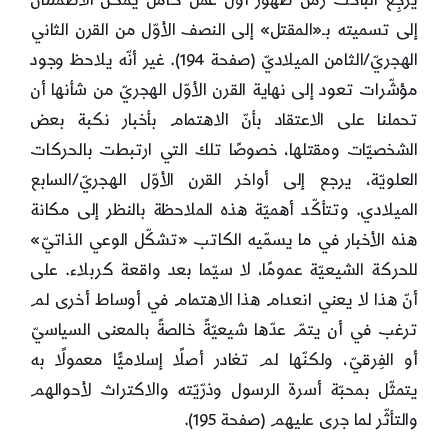
يُرجِعُ الباحث زمنَ ظهور أوّل عمل كامل يُمكن الاطمئنان
إلى تسميته بـ«المقتل» إلى النصف الأوّل من القرن الثاني
الهجريّ/الثامن الميلاديّ (صفحة 194). غير أنّه يلاحظ وجود
مؤشّرات تعود إلى نهاية القرن الأوّل الهجريّ من شأنها أن
تحملنا على الاعتقاد بأنّ الاهتمام بأخبار نكبة بعض
الشخصيّات ومقتلها، خصوصًا تلك التي ارتبطت بالحركات
العلويّة، يرجع إلى أواخر القرن الأوّل الهجريّ/السابع
الميلادي. وتتأكّد أهميّة هذه الملاحظة بالنظر إلى مكانة
هذه الأخبار في ما يسمّيه الكاتب «تشكّل الوعي الذاتيّ»
للحركة الشيعيّة عمومًا، لا سيّما بعد واقعة كربلاء. على
أنّ هذا لا يعني انعدام هذا الاهتمام في أوساط أخرى لم
ترغب في أن يتمّ عدّها شيعيّةً خالصةً بالمعنى السياسيّ
أو الفِرقيّ، ولكنّها لم تغادر أصلًا إسلاميًّا معمولًا به
يتمثّل بمحبّة أسرة الرسول وذرّيّته والاكتراث لأحوالهم
والتأثّر لما جرى عليهم (صفحة 195).