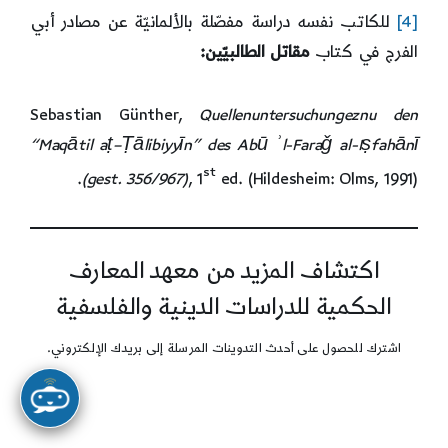
[4]
للكاتب نفسه دراسة مفصّلة بالألمانيّة عن مصادر أبي
الفرج في كتاب
مقاتل الطالبيّين:
Sebastian Günther,
Quellenuntersuchungeznu den
“Maq
ā
til a
ṭ
–
Ṭā
libiyy
ī
n” des Ab
ū
ʾl-Faraǧ al-I
ṣ
fah
ā
n
ī
st
(gest. 356/967)
, 1
ed. (Hildesheim: Olms, 1991).
اكتشاف المزيد من معهد المعارف
الحكمية للدراسات الدينية والفلسفية
اشترك للحصول على أحدث التدوينات المرسلة إلى بريدك الإلكتروني.