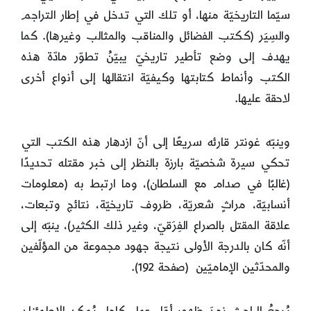
سيّما التاريخيّة منها، أو تلك التي تدخل في إطار التراجم
والسِيَر (ككتب الفضائل والمناقب والمثالب وغيرها). كما
يهدف إلى وضع تأطير تاريخيّ يبيّنُ تطوّر مادّة هذه
الكتب وأنماط كتابتها وكيفيّة انتقالها إلى أنواع أخرى
لاحقة عليها.
وينبّه غونتر قارئه سريعًا إلى أنّ ازدهار هذه الكتب التي
تحكي سيرة شخصيّة بارزة بالنظر إلى خبر مقتله تحديدًا
(غالبًا في صدام مع السلطان)، وما ارتبط به (معلومات
أنسابيّة، مراثٍ شعريّة، ظروف تاريخيّة، نتائج وتبعات،
علاقة المقتل بالصراع الفِرَقيّ، وغير ذلك الكثير)، ينبّه إلى
أنّه كان بالدرجة الأولى نتيجة جهود مجموعة من المؤلّفين
والمحدّثين الإماميّين (صفحة 192).