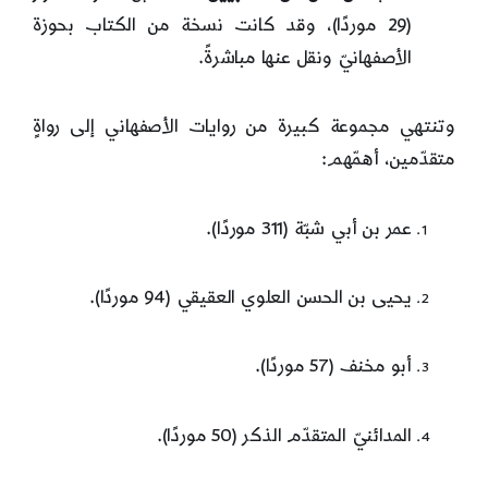
(29 موردًا)، وقد كانت نسخة من الكتاب بحوزة
الأصفهانيّ ونقل عنها مباشرةً.
وتنتهي مجموعة كبيرة من روايات الأصفهاني إلى رواةٍ
متقدّمين، أهمّهم:
عمر بن أبي شبّة (311 موردًا).
يحيى بن الحسن العلوي العقيقي (94 موردًا).
أبو مخنف (57 موردًا).
المدائنيّ المتقدّم الذكر (50 موردًا).