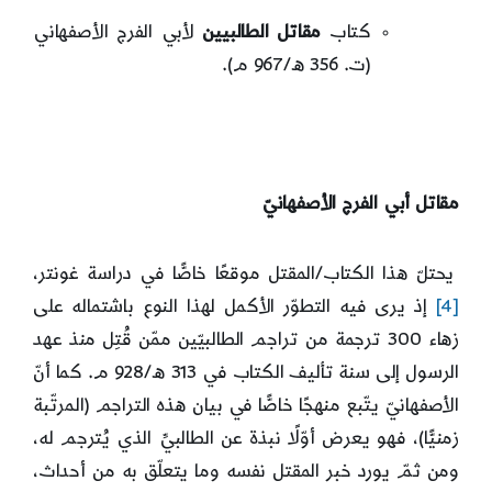
كتاب
مقاتل الطالبيين
لأبي الفرج الأصفهاني
(ت. 356 ه/967 م).
مقاتل أبي الفرج الأصفهانيّ
يحتلّ هذا الكتاب/المقتل موقعًا خاصًّا في دراسة غونتر،
[4]
إذ يرى فيه التطوّر الأكمل لهذا النوع باشتماله على
زهاء 300 ترجمة من تراجم الطالبيّين ممّن قُتِل منذ عهد
الرسول إلى سنة تأليف الكتاب في 313 ه/928 م. كما أنّ
الأصفهانيّ يتّبع منهجًا خاصًّا في بيان هذه التراجم (المرتّبة
زمنيًّا)، فهو يعرض أوّلًا نبذة عن الطالبيِّ الذي يُترجم له،
ومن ثمّ يورد خبر المقتل نفسه وما يتعلّق به من أحداث،