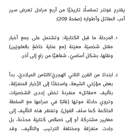
يقترح غونتر تسلسلًا تاريخيًّا من أربع مراحل تعرض سير
أدب المقاتل وأطواره (صفحة 209):
المرحلة ما قبل الكتابيّة: وتشتمل على جمع أخبار
مقتل شخصيّة معيّنة (مع عناية خاصّةٍ بالعلويّين)
ونقلها، بشكل أساسيّ، شفاهيًّا من راوٍ إلى آخر.
ابتداءً من القرن الثاني الهجريّ/الثامن الميلاديّ، بدأ
بعض مؤرّخي الشيعة، واستنادًا إلى الأخبار المتفرّقة،
بتأليف «مقاتل» منفردة تخصّ إحدى الشخصيّات
وتروي حادثة موتها (غالبًا في صراعها مع السلطة
الحاكمة كما سلف القول). وتفتقر هذه التآليف إلى
معايير مشتركة أو إلى خصائص كتابيّة محدّدة، بل
جاءت متفرّقة ومختلفة الترتيب والتأليف. وقد