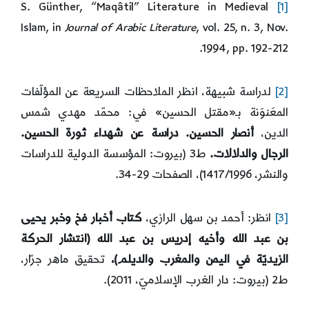
S. Günther, “Maqâtil” Literature in Medieval
[1]
Islam, in
Journal of Arabic Literature
, vol. 25, n. 3, Nov.
1994, pp. 192-212.
[2]
لدراسة شبيهة، انظر الملاحظات السريعة عن المؤلّفات
المعَنوَنة بـ«مقتل الحسين» في: محمّد مهدي شمس
الدين،
أنصار الحسين. دراسة عن شهداء ثورة الحسين.
الرجال والدلالات.
ط3 (بيروت: المؤسسة الدولية للدراسات
والنشر، 1417/1996)، الصفحات 29-34.
[3]
انظر: أحمد بن سهل الرازي،
كتاب أخبار فخ وخبر يحيى
بن عبد الله وأخيه إدريس بن عبد الله (انتشار الحركة
الزيديّة في اليمن والمغرب والديلم)،
تحقيق ماهر جرّار،
ط2 (بيروت: دار الغرب الإسلاميّ، 2011).