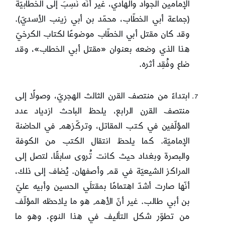
الإمامين الجواد والهادي، غير أنّه نُسِبَ إلى الخطّابيّة
(جماعة أبي الخطّاب، محمّد بن أبي زينب الأسديّ).
وقد كان مقتل أبي الخطّاب موضوعًا لكتاب الكرخيّ
هذا الذي وضعه بعنوان «مقتل أبي الخطاب»، وقد
ضاع وفُقِد أثره.
ابتداءً من منتصف القرن الثالث الهجريّ، وصولًا إلى
منتصف القرن الرابع، يلحظ الباحث ازدياد عدد
المؤلّفين في كتب المقاتل، وتركّزهم في الحاضنة
الإماميّة. كما يلحظ انتقال الكتب من الكوفة
والبصرة وبغداد حيث كانت تُروى سابقًا، لتصل إلى
المراكز الشيعيّة في قم وأصفهان. يُضاف إلى ذلك،
أنّها صارت أشدّ اهتمامًا بمقتلَي الحسين وأبيه عليّ
بن أبي طالب. غير أنّ الأهم هو ما يلاحظه المؤلّف
من تطوّر شكل التأليف في هذا النوع، وهو ما