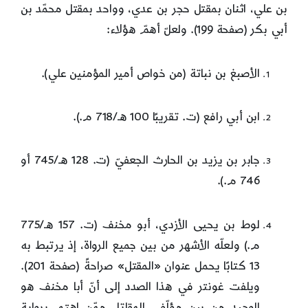
بن علي، اثنان بمقتل حجر بن عدي، وواحد بمقتل محمّد بن
أبي بكر (صفحة 199). ولعلّ أهمّ هؤلاء:
الأصبغ بن نباتة (من خواص أمير المؤمنين علي).
ابن أبي رافع (ت. تقريبًا 100 هـ/718 م.).
جابر بن يزيد بن الحارث الجعفيّ (ت. 128 هـ/745 أو
746 م.).
لوط بن يحيى الأزدي، أبو مخنف (ت. 157 هـ/775
م.) ولعلّه الأشهر من بين جميع الرواة، إذ يرتبط به
13 كتابًا يحمل عنوان «المقتل» صراحةً (صفحة 201).
ويلفت غونتر في هذا الصدد إلى أنّ أبا مخنف هو
الوحيد من بين مؤلّفي المقاتل ممّن اهتم برواية