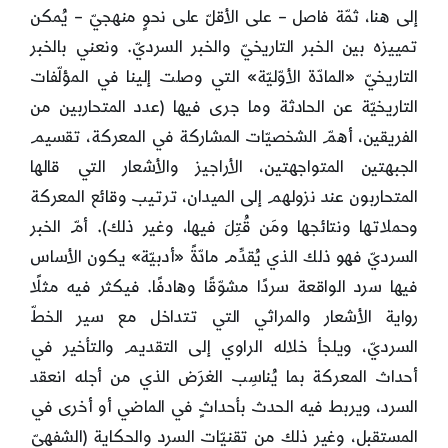
إلى هنا، ثمّة فاصل – على الأقلّ على نحوٍ منهجيّ – يُمكن
تمييزه بين الخبر التاريخيّ والخبر السرديّ. ونعني بالخبر
التاريخيّ «المادّة الأوّليّة» التي وصلت إلينا في المؤلّفات
التاريخيّة عن الحادثة وما جرى فيها (عدد المتحاربين من
الفريقين، أهمّ الشخصيّات المشاركة في المعركة، تقسيم
الجبهتين المتواجهتين، الأراجيز والأشعار التي قالها
المتحاربون عند نزولهم إلى الميدان، ترتيب وقائع المعركة
وحملاتها ونتائجها ومَن قُتِلَ فيها، وغير ذلك). أمّ الخبر
السرديّ فهو ذلك الذي يُقدِّم مادّةً «أدبيّة» يكون الأساس
فيها سرد الواقعة سردًا مشوّقًا وهادفًا. فيكثر فيه مثلًا
رواية الأشعار والمراثي التي تتداخل مع سير الخطّ
السرديّ، ويلجأ خلاله الراوي إلى التقديم والتأخير في
أحداث المعركة بما يُناسِب الغرَض الذي من أجله انعقد
السرد، ويربط فيه الحدث بأحداثٍ في الماضي أو أخرى في
المستقبل، وغير ذلك من تقنيّات السرد والحكاية (الشفهيّ