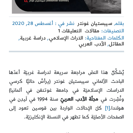
بقلم
سيبستيان غونتر
نشر في : أغسطس 28, 2020
on
التصنيفات:
مقالات
التعليقات 1
أدب
الكلمات المفتاحية:
التراث الإسلامي
,
دراسة غربية
,
المقاتل
المقاتل
,
الأدب العربي
في
التراث
الإسلاميّ
الكلاسيكيّ
يُشكِّلُ هذا النصّ مراجعة سريعة لدراسة غربيّة أعدّها
الباحث الألماني سيبستيان غونتر (يرأسُ حاليًّا كرسي
الدراسات الإسلاميّة في جامعة غوتنغن في ألمانيا)
ونُشِرت في
مجلّة الأدب العربيّ
سنة 1994 في لَيدِن في
هولندا.
[1]
كلّ الإحالات الواردة بين قوسين تعود إلى
الصفحات الأصليّة كما تظهر في النسخة الإنكليزيّة.