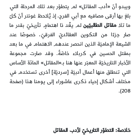
ويبدو أنّ «أدب المقاتل» لم يتطوّر بعد تلك المرحلة التي
بلغ بها أرقى مصافيه مع أبي الفرج، إذ يُلاحظ غونتر أنّ كلّ
ما تلا
مقاتل الطالبيّين
لم يعُد ذا اهتمامٍ تأريخيّ بقدر ما
صار جزءًا من التكوين العقائديّ الفرقيّ، خصوصًا عند
الشيعة الإماميّة الذين انحصر عندهم الاهتمام في ما بعد
بمقتل الحسين في كربلاء خاصّةً. وقد صارت مجموعة
الأخبار التاريخيّة المعبّر عنها هنا بـ«المقاتل» المادّة الأساس
التي تنطلق منها أعمال أدبيّة [سرديّة] أخرى تستخدم في
مختلف أشكال إحياء ذكرى عاشوراء إلى يومنا هذا (صفحة
208).
خلاصة: التطوّر التاريخيّ لأدب المقاتل