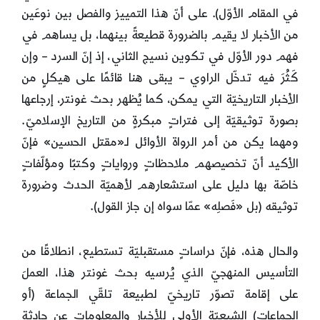
في المقام الأوّل). على أنّ هذا التمييز والفصل بين نوعَين
من الأخبار لا يقيم بالضرورة قطيعةً بينهما، بل يساهم في
فهم دور الأوّل في تكوين نسيج الثاني، إذ إنّ السرد – وإن
كَثُرَ فيه تدخّل الراوي – يبقى هنا قائمًا على هيكلٍ من
الأخبار التاريخيّة التي يمكن، كما يُظهر بحث غونتر، إرجاعها
بصورة توثيقيّة إلى فتراتٍ مبكرةٍ من التاريخ الإسلاميّ.
ومهما يكن من أمر الرواة الأوائل لـ«مقتل الحسين» فإنّ
الأكيد أنّ تخصيصهم ملاحظاتٍ ورواياتٍ وكتبًا ومؤلّفاتٍ
خاصّة بها دليل على استشعارهم لأهميّة الحدث وضرورة
توثيقه (بل «فَصلِه» عمّا سواه إن جاز القول).
والحال هذه، فإنّ دراساتٍ مستقبليّة تستطيع، انطلاقًا من
التأسيس المنهجيّ الذي يُرسيه بحث غونتر هذا، العملَ
على إقامة تصوّر تاريخيّ لطبيعة تلقّي الجماعة (أو
الجماعات) الشيعيّة الأولى للأخبار والمعلومات عن حادثة