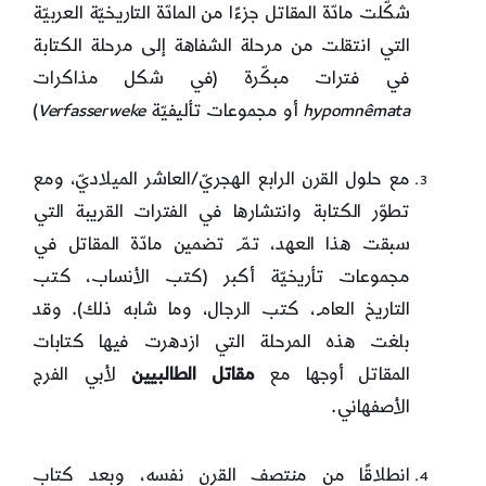
شكّلت مادّة المقاتل جزءًا من المادّة التاريخيّة العربيّة
التي انتقلت من مرحلة الشفاهة إلى مرحلة الكتابة
في فترات مبكّرة (في شكل مذاكرات
mata
ê
hypomn
أو مجموعات تأليفيّة
Verfasserweke
)
مع حلول القرن الرابع الهجريّ/العاشر الميلاديّ، ومع
تطوّر الكتابة وانتشارها في الفترات القريبة التي
سبقت هذا العهد، تمّ تضمين مادّة المقاتل في
مجموعات تأريخيّة أكبر (كتب الأنساب، كتب
التاريخ العام، كتب الرجال، وما شابه ذلك). وقد
بلغت هذه المرحلة التي ازدهرت فيها كتابات
المقاتل أوجها مع
مقاتل الطالبيين
لأبي الفرج
الأصفهاني.
انطلاقًا من منتصف القرن نفسه، وبعد كتاب