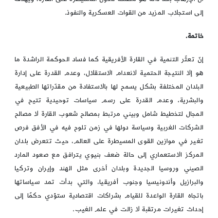
إلى استجلاب المزيد من القوات العسكرية والنفوذ.
خاتمة.
إنّ تعثّر التنمية في القارة الأفريقية كما فساد الحوكمة الراشدة ما
هو إلا النتيجة الحتمية لانعدام الاستقلال، وعدم القدرة على إدارة
البلدان المختلفة بشكل يسمح لها بالاستفادة من مقدّراتها الطبيعية
والبشرية، وعدم القدرة على رسم سياسات توحيدية تتيح في
المجال لتخطيط شامل وبيني مرتبط بمصالح شعوب القارة لا مصالح
الشركات الغربية وسياسة دولها في زمن تلوح فيه في الأفق فرص
تغير في موازين القوى المسيطرة على العالم، حيث تتعرض بلدان
المركز الاستعماري إلى حالة ضعف بنيوي يترافق مع صعود المارد
الصيني وروسيا الجديدة وبلدان أخرى مثل الهند وإيران وتركيا
والبرازيل وأندونيسيا وجنوب أفريقيا، والتي بدأت تمد سياساتها
باتجاه القارة الواعدة للقيام بشراكات اقتصادية ستؤدي حكمًا إلى
إحداث تغيرات مرتقبة لا زالت في علم الغيب.