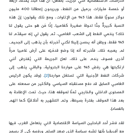
الدراسات الاستقصائية التي أُجريت بالفعل: أنّ هذا البلد يمتلك أربعة
أو خمسة مليارات برميل من النفط، ويريدون إعطائنا 400 مليون
دولار سنويًّا فقط، هذا 5% من الإتاوات، ومع ذلك يقولون: إنّ هذه
النسبة كبيرةٌ جدًّا لدولة صغيرة كغامبيا. إذًا مَن هو حتى يقول لنا
ذلك؟ ينتمي النفط إلى الشعب الغامبي، ثم يقول لي إنه سيقدّم لنا
5% فقط، ويظن أنه يحسن إلينا! لكني أخبرته بأن يذهب إلى الجحيم،
لم يعجبه ذلك، فأخبرته أنه إذا وضع قدمَيْه على أرض غامبيا مرةً
أخرى فسوف يندم على ذلك. لعلّ الجريمة التي يُفترض أنني
ارتكبتها هي رفض 5% على مواردنا البترولية، والباقي يذهب إلى
شركات النفط الأجنبية التي تستغل مواردنا
[2]
. (وقد يكون الرئيس
الغامبي السابق قد دفع مستقبله السياسي والكثير من سمعته على
المستوى الداخلي والخارجي ثمنًا لموقفه هذا، حيث تمت الإطاحة به
بعد هذا الموقف بفترة بسيطة، وتم التشهير به أخلاقيًّا كما اتهم
بالفساد).
لقد فسّر أحد الباحثين السياسة الاقتصادية التي يتعامل الغرب فيها
مع أفريقيا بأنها تشبه سياسة الذي صعد السلم ورفسه كي لا يسمح