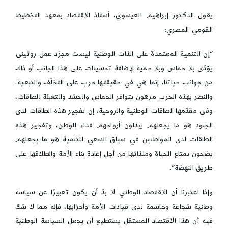
يقول الدكتور إبراهيم العيسوي، أستاذ الاقتصاد بمعهد التخطيط
القومي المصري:
“إن التنمية المعتمدة على الذات الوطنية ليست مجرّد عمل روتيني
يؤدّى بلا حماس وبلا حمية لإضافة تحسينات على هذا الجانب أو ذاك
من جوانب حياتنا، إنما هي في حقيقتها حرب على التخلّف والتبعية،
والنصر بهذه الحرب مرهون بتوافر الحماس والحشد والتعبئة للطاقات،
وفي مقدّمها الطاقات الوطنية والروحية، إن تفجير هذه الطاقات لدى
الجنود هو ما يجعلهم يبذلون أرواحهم فداء للوطن، وتفجير هذه
الطاقات لدى المواطنين في سياق السعي للتنمية هو ما يجعلهم
يضحون بمتاع الحياة وملذاتها من أجل إعادة بناء الأمة وانطلاقها على
طريق النهضة”.
وإذا اعتبرنا أن الاقتصاد الوطني لا بدّ أن يكون تعبيرًا عن سياسة
وطنية شجاعة وحاسمة لدى قيادات الأمة وأحزابها، فإنه مما لا شكّ
فيه أن هذا الاقتصاد المستقل يستطيع أن يجعل السياسة الوطنية