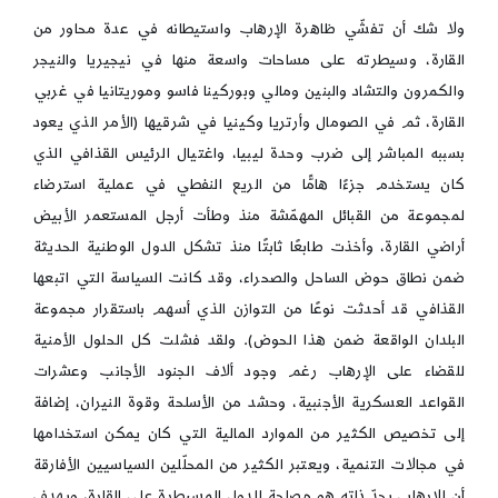
ولا شك أن تفشّي ظاهرة الإرهاب واستيطانه في عدة محاور من
القارة، وسيطرته على مساحات واسعة منها في نيجيريا والنيجر
والكمرون والتشاد والبنين ومالي وبوركينا فاسو وموريتانيا في غربي
القارة، ثم في الصومال وأرتريا وكينيا في شرقيها (الأمر الذي يعود
بسببه المباشر إلى ضرب وحدة ليبيا، واغتيال الرئيس القذافي الذي
كان يستخدم جزءًا هامًّا من الريع النفطي في عملية استرضاء
لمجموعة من القبائل المهمّشة منذ وطأت أرجل المستعمر الأبيض
أراضي القارة، وأخذت طابعًا ثابتًا منذ تشكل الدول الوطنية الحديثة
ضمن نطاق حوض الساحل والصحراء، وقد كانت السياسة التي اتبعها
القذافي قد أحدثت نوعًا من التوازن الذي أسهم باستقرار مجموعة
البلدان الواقعة ضمن هذا الحوض). ولقد فشلت كل الحلول الأمنية
للقضاء على الإرهاب رغم وجود ألاف الجنود الأجانب وعشرات
القواعد العسكرية الأجنبية، وحشد من الأسلحة وقوة النيران، إضافة
إلى تخصيص الكثير من الموارد المالية التي كان يمكن استخدامها
في مجالات التنمية، ويعتبر الكثير من المحلّلين السياسيين الأفارقة
أن الإرهاب بحدّ ذاته هو مصلحة للدول المسيطرة على القارة، ويهدف