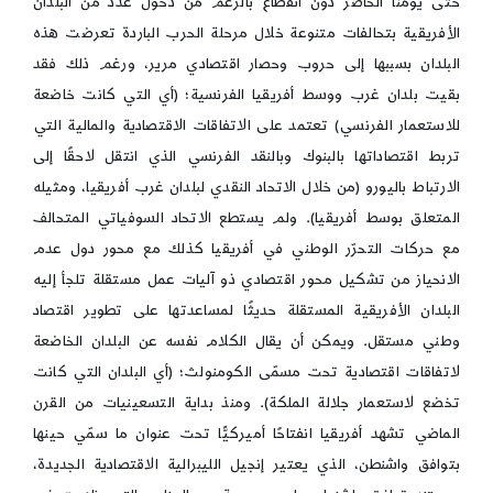
حتى يومنا الحاضر دون انقطاع بالرغم من دخول عدد من البلدان
الأفريقية بتحالفات متنوعة خلال مرحلة الحرب الباردة تعرضت هذه
البلدان بسببها إلى حروب وحصار اقتصادي مرير، ورغم ذلك فقد
بقيت بلدان غرب ووسط أفريقيا الفرنسية؛ (أي التي كانت خاضعة
للاستعمار الفرنسي) تعتمد على الاتفاقات الاقتصادية والمالية التي
تربط اقتصاداتها بالبنوك وبالنقد الفرنسي الذي انتقل لاحقًا إلى
الارتباط باليورو (من خلال الاتحاد النقدي لبلدان غرب أفريقيا، ومثيله
المتعلق بوسط أفريقيا). ولم يستطع الاتحاد السوفياتي المتحالف
مع حركات التحرّر الوطني في أفريقيا كذلك مع محور دول عدم
الانحياز من تشكيل محور اقتصادي ذو آليات عمل مستقلة تلجأ إليه
البلدان الأفريقية المستقلة حديثًا لمساعدتها على تطوير اقتصاد
وطني مستقل. ويمكن أن يقال الكلام نفسه عن البلدان الخاضعة
لاتفاقات اقتصادية تحت مسمّى الكومنولث؛ (أي البلدان التي كانت
تخضع لاستعمار جلالة الملكة). ومنذ بداية التسعينيات من القرن
الماضي تشهد أفريقيا انفتاحًا أميركيًّا تحت عنوان ما سمّي حينها
بتوافق واشنطن، الذي يعتير إنجيل الليبرالية الاقتصادية الجديدة،