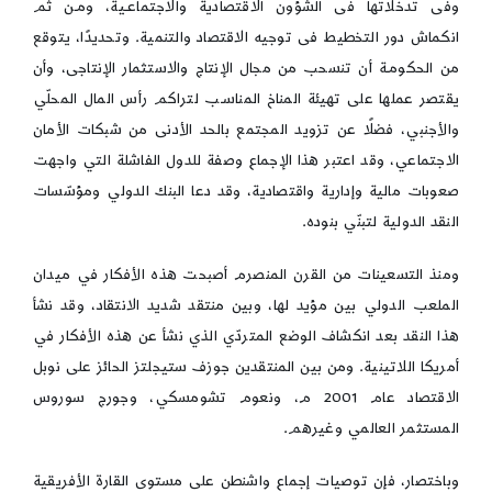
وفى تدخلاتها فى الشؤون الاقتصادية والاجتماعـية، ومـن ثم
انكماش دور التخطيط فى توجيه الاقتصاد والتنمية. وتحديدًا، يتوقع
من الحكومـة أن تنسحب من مجال الإنتاج والاستثمار الإنتاجى، وأن
يقتصر عملها على تهيئة المناخ المناسـب لتراكم رأس المال المحلّي
والأجنبي، فضلًا عن تزويد المجتمع بالحد الأدنى من شبكات الأمان
الاجتماعي، وقد اعتبر هذا الإجماع وصفة للدول الفاشلة التي واجهت
صعوبات مالية وإدارية واقتصادية، وقد دعا البنك الدولي ومؤسّسات
النقد الدولية لتبنّي بنوده.
ومنذ التسعينات من القرن المنصرم أصبحت هذه الأفكار في ميدان
الملعب الدولي بين مؤيد لها، وبين منتقد شديد الانتقاد، وقد نشأ
هذا النقد بعد انكشاف الوضع المتردّي الذي نشأ عن هذه الأفكار في
أمريكا اللاتينية. ومن بين المنتقدين جوزف ستيجلتز الحائز على نوبل
الاقتصاد عام 2001 م، ونعوم تشومسكي، وجورج سوروس
المستثمر العالمي وغيرهم.
وباختصار، فإن توصيات إجماع واشنطن على مستوى القارة الأفريقية