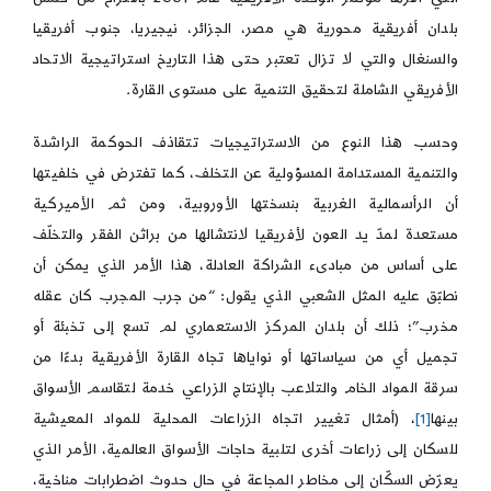
بلدان أفريقية محورية هي مصر، الجزائر، نيجيريا، جنوب أفريقيا
والسنغال والتي لا تزال تعتبر حتى هذا التاريخ استراتيجية الاتحاد
الأفريقي الشاملة لتحقيق التنمية على مستوى القارة.
وحسب هذا النوع من الاستراتيجيات تتقاذف الحوكمة الراشدة
والتنمية المستدامة المسؤولية عن التخلف، كما تفترض في خلفيتها
أن الرأسمالية الغربية بنسختها الأوروبية، ومن ثم الأميركية
مستعدة لمدّ يد العون لأفريقيا لانتشالها من براثن الفقر والتخلّف
على أساس من مبادىء الشراكة العادلة، هذا الأمر الذي يمكن أن
نطبّق عليه المثل الشعبي الذي يقول: “من جرب المجرب كان عقله
مخرب”؛ ذلك أن بلدان المركز الاستعماري لم تسع إلى تخبئة أو
تجميل أي من سياساتها أو نواياها تجاه القارة الأفريقية بدءًا من
سرقة المواد الخام والتلاعب بالإنتاج الزراعي خدمة لتقاسم الأسواق
بينها
[1]
، (أمثال تغيير اتجاه الزراعات المحلية للمواد المعيشية
للسكان إلى زراعات أخرى لتلبية حاجات الأسواق العالمية، الأمر الذي
يعرّض السكّان إلى مخاطر المجاعة في حال حدوث اضطرابات مناخية،