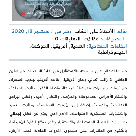
بقلم
الأستاذ علي الشاب
نشر في : سبتمبر 18, 2020
on
التصنيفات:
مقالات
التعليقات 0
أفريقيا
الكلمات المفتاحية:
التنمية
,
أفريقيا
,
الحوكمة
,
بين
الديموقراطية
سراب
التنمية
المستحيلة
منذ ما اصطلح على تسميته بالاستقلال في بداية الستينات من القرن
وزيف
الماضي لا زالت تعاني بلدان أفريقيا، خاصة أفريقيا جنوب الصحراء،
الديمقراطية
والحوكمة
من أزمات وتوترات متواصلة مرتبطة بقضايا الفقر وحالات المجاعة،
الرشيدة
وانتشار الأمراض المستوطنة والمزمنة، وانتشار الأمية، وفشل البرامج
التعليمية والصحية، إضافة إلى الأزمات السياسية، وحالات التمرّد
والانقلابات العسكرية المتواصلة، الأمر الذي يعبّر عن فشل إجمالي
بمحاولات التنمية المستدامة والاستقرار رغم تمتّع القارة الأفريقية
بالكثير من المقدّرات على مستوى الثروات الكامنة تحت الأرض،