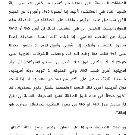
الصفقات السخيفة التي تمنعنا من كسب ما يكفي لتحسين حياة
شعبنا. هذه هي المشكلة؛ لأنهم إذا أعطونا 5%، وأخبرونا عن المبلغ
الذي سيحصل عليه الرئيس، وافقنا على الصفقة! في الحقيقة هذه
الموارد ليست للرئيس، بل هي للشعب، لذلك لن أقبل 5% أو 10%
نيايةً عن الشعب الغامبي، إذا قبلت تلك النسبة السخيفة فماذا
سأقول للشعب؟ وأذهب إلى شعبي وأقول لهم: لا تقلقوا، حصلنا
على 5% فقط ممّا وهبه الله لنا، وحصلت الشركات الغربية على
95%! لا، لا يمكنني قول ذلك. أخبَروني (ممثلو الشركات) أنّ دولًا
أفريقية أخرى قبلت 5%، وفي الحقيقة لا توجد دولة أفريقية،
باستثناء ثلاثة، تحصل على أكثر من 3% من معادنها. لذا إذا قبلت
دولٌ أفريقية أخرى تلك النسبة المنخفضة بشكلٍ مثيرٍ للسخرية.. قد
تكون مخطئًا في عدم قبول الصفقة نفسها السخيفة! بالنسبة لي؛ فإنّ
أيَّ حديثٍ حول 3%، أو 5% من حقوق الملكية لاستغلال مواردنا هو
إهانة”.
وواصلت الصحيفة سردها على لسان الرئيس جامع قائلة: “تُظهر