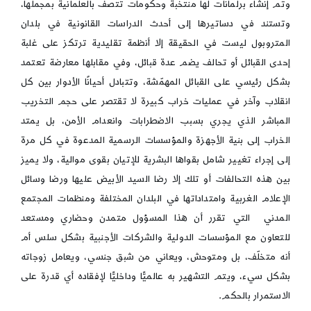
وتم إنشاء برلمانات لها منتخبة وحكومات تتصف بالعلمانية بمجملها،
وتستند في دساتيرها إلى أحدث الدراسات القانونية في بلدان
المتروبول ليست في الحقيقة إلا أنظمة تقليدية ترتكز على غلبة
إحدى القبائل أو تحالف يضم عدة قبائل، وفي مقابلها معارضة تعتمد
بشكل رئيسي على القبائل المهمّشة، وتتبادل أحيانًا الأدوار بين كل
انقلاب وآخر في عمليات خراب كبيرة لا تقتصر على حجم التخريب
المباشر الذي يجري بسبب الاضطرابات وانعدام الأمن، بل يمتد
الخراب إلى بنية الأجهزة والمؤسسات الرسمية المدعوة في كل مرة
إلى إجراء تغيير شامل بقواها البشرية للإتيان بقوى موالية، ولا يميز
بين هذه التحالفات أو تلك إلا رضا السيد الأبيض عليها ورضا وسائل
الإعلام الغربية وامتداداتها في البلدان المختلفة ومنظمات المجتمع
المدني التي تقرر أن هذا المسؤول متمدن وحضاري ومستعد
للتعاون مع المؤسسات الدولية والشركات الأجنبية بشكل سلس أم
أنه متخلّف، بل ومتوحش، ويعاني من شبق جنسي، ويعامل زوجاته
بشكل سيء، ويتم التشهير به عالميًّا وداخليًّا لإفقاده أي قدرة على
الاستمرار بالحكم.