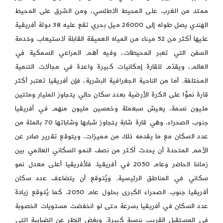
ممتد من الغرب على المحيط الاطلسي، ومن الشرق على المحيط
الهندي يصل طوله إلى 26000 ميل بحري تقع عليه 38 دولة أفريقية
عليها أكثر من 52 ميناء من المياه العميقة القابلة لاستيعاب وخدمة
السفن التي تعبر المحيطات، وفيه أهم المراعي السمكية في
العالم، ويقدّم للقارة إمكانيات كبيرة واعدة في مجالات التنمية
المختلفة. أما من الناحية الجغرافية البشرية، فإن أفريقيا تعتبر أكثر
قارة نموًّا على الكرة الأرضية بعدد سكان حالي يتجاوز المليار ومئتين
مليون نسمة، يعيش سبعمئة وخمسين مليون منهم في أفريقيا
جنوب الصحراء، وهي قارة شابة يتجاوز شبابها وشاباتها 70 بالمئة من
عدد السكان مع ما يقدمه ذلك من مميزات. ويتوقع تقرير صادر عن
الأمم المتحدة أن يحدث أكثر من نصف النمو السكاني العالمي بين
زماننا الحاضر وعام 2050 في أفريقيا. فلأفريقيا أعلى معدل نمو
سكاني في المناطق الرئيسية. ويُتوقع أن يتضاعف عدد سكان
أفريقيا جنوب الصحراء الكبرى بحلول عام 2050. كما يُتوقع زيادة
عدد السكان في أفريقيا بسرعة حتى لو انخفضت مستويات الخصوبة
في المستقبل القريب بنسبة كبيرة. وبغض النظر عن الضبابية التي