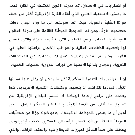
أو اضطرابات في الأسعار). ثم سرقة القوى الناشطة في القارة تحت
ما يسمّى الاستعباد العلني الذي أفقد القارة الأفريقية أكثر من نصف
قواها الشابة والقوية، حيث تم سوقهم إلى ما وراء البحار، ومات
معظمهم غرقًا، ومن ثم العبودية المبطّنة القائمة على سرقة العقول
المبدعة باستخدام برامج التعليم التي تشرف عليها، والتي تسمح
لها باصطياد الكفاءات العالية والمواهب لإكمال دراستها العليا في
الغرب، ومن ثم تقديم إغراءات عمل لها وإدماجها في المجتمعات
الغربية، وحرمان بلدانها الأصلية من خبرات ضرورية لعمليات التنمية.
إن استراتيجيات التنمية المذكورة أقل ما يمكن أن يقال عنها هو أنها
تتبنّى نموذجًا للتراكم لا ينسجم ومتطلبات التنمية الأفريقية، كما
يعتمد على برامج لإعادة الهيكلة لا تسمح للبلدان الأفريقية من
تحقيق حد أدنى من الاستقلالية. وقد اعتبر المفكّر الراحل سمير
أمين أن ما يسمّى بالحوكمة الرشيدة لا يعدو كونه جزءًا من متطلّبات
المرحلة الثالثة من الاستعمار الرأسمالي المقترن بخطاب أيديولوجي
يحافظ على مبدأ التدخّل لمبررات الديمقراطية والحكم الراشد، والذي