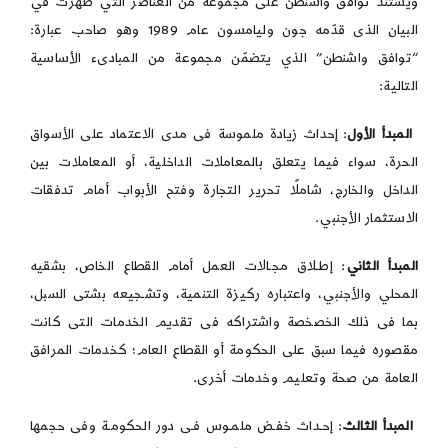
ويستند توافق واشنطن على مجموعة من العناصر التي ظهرت في
البيان الذى قدّمه جون وليامسون عام 1989 وهو صاحب عبارة:
“توافق واشنطن” الذي يتضمّن مجموعة من المبادىء الأساسية
التالية:
المبدأ الأول
: إحداث زيادة ملموسة فى مدى الاعتماد على الأسواق
الحرة، سواء فيما يتعلق بالمعاملات الداخلية، أو المعاملات بين
الداخل والخارج، شاملًا تحرير التجارة وفتح الأبواب أمام تدفقات
الاستثمار الأجنبي.
المبدأ الثاني
: إطـلاق مجـالات العمل أمام القطاع الخاص، بشقيه
المحلي والأجنبي، واعتباره ركيزة التنمية، وتشـجيعه بشتى السبل،
بما فى ذلك الخصخصة واشتراكه فى تقديم الخدمات التى كانت
مقصوره فيما سبق على الحكومة أو القطاع العام؛ كخدمات المرافق
العامة من صحة وتعليم وخدمات أخرى.
المبدأ الثالث
: إحـداث خفـض ملمـوس فـى دور الحكومـة وفى حجمها