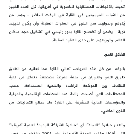
تحيط بالاتجاهات المستقبلية للخصوبة في أفريقيا، فإن العدد الكبير
من الشباب الموجودين في القارة في الوقت الحاضر – وهم من
يُتوقع وصولهم سن البلوغ في السنوات المقبلة وأن يكون لديهم
ذرية – يضمن أن تضطلع القارة بدور رئيسي في تشكيل حجم سكان
العالم وتوزيعهم على مدى العقود المقبلة.
انغلاق النمو.
بالرغم من كل هذه الثروات، تعاني القارة مما تعانيه من انغلاق
طريق النمو والدوران في حلقة مفرغة مصطنعة تتمثّل في لعبة
التقاذف بين الحوكمة الراشدة والتنمية المستدامة، حسب
المصطلحات التي أصبحت رائجة عند المنظمات الإقليمية والدولية
والمؤسسات المالية المشرفة على القارة مند مطلع الثمانينات من
القرن الماضي.
وتعتبر مبادرة “النيباد”؛ أي “مبادرة الشراكة الجديدة لتنمية أفريقيا”
التي أقرّها مؤتمر الوحدة الأفريقية عام 2001 باقتراح من خمس