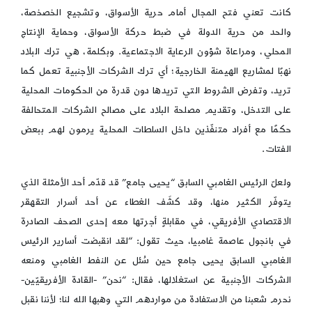
كانت تعني فتح المجال أمام حرية الأسواق، وتشجيع الخصخصة،
والحد من حرية الدولة في ضبط حركة الأسواق، وحماية الإنتاج
المحلي، ومراعاة شؤون الرعاية الاجتماعية. وبكلمة، هي ترك البلاد
نهبًا لمشاريع الهيمنة الخارجية؛ أي ترك الشركات الأجنبية تعمل كما
تريد، وتفرض الشروط التي تريدها دون قدرة من الحكومات المحلية
على التدخل، وتقديم مصلحة البلاد على مصالح الشركات المتحالفة
حكمًا مع أفراد متنفّذين داخل السلطات المحلية يرمون لهم ببعض
الفتات.
ولعلّ الرئيس الغامبي السابق “يحيى جامع” قد قدّم أحد الأمثلة الذي
يتوفّر الكثير منها، وقد كشَف الغطاء عن أحد أسرار التقهقر
الاقتصادي الأفريقي، في مقابلةٍ أجرتها معه إحدى الصحف الصادرة
في بانجول عاصمة غامبيا، حيث تقول: “لقد انقبضت أسارير الرئيس
الغامبي السابق يحيى جامع حين سُئل عن النفط الغامبي ومنعه
الشركات الأجنبية عن استغلالها، فقال: “نحن” -القادة الأفريقيّين-
نحرم شعبنا من الاستفادة من مواردهم التي وهبها الله لنا؛ لأننا نقبل