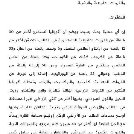
والثروات الطبيعية والبشرية.
المقدّرات.
إن أي عملية بحث بسيط يوضح أن أفريقيا تستخرج أكثر من 30
بالمئة من الثروات الطبيعية المستخرجة في العالم، تتضمّن أكثر من
12 بالمئة من الإنتاج العالمي للنفط، و6 ونصف بالمئة من الغاز، و33
بالمئة من الكروم، كذلك من الكوبالت، و95 بالمئة من الماس
العالمي يستخرج من القارة السمراء، ومن 50 إلى65 بالمئة من
الذهب، وحوالي 25 بالمئة من اليورانيوم، إضافة إلى غيرها من
الثروات المعدنية؛ كالحديد والبوكسيت والزنك، وتمتلك أفريقيا
الكثير من الثروات الزراعية الهائلة كالذرة والبن والكاكاو وزيت
النخيل والفول السوداني، وفيها أكثر من ثلثي الأراضي غير المستغلة
في العالم، والأراضي المؤهّلة للرعي وتربية القطعان الداجنة، وفيها
أوسع مساحات العالم من الأراضي البكر، (وتبلغ مساحة القارة إجمالًا
مع الجزر التابعة لها أكثر من 43 مليون كلم مربع)، والحيوانات البرية
والثروات الكبيرة من المواشي والقطعان، إضافة إلى ساحل كبير