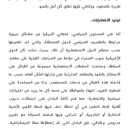
لغيره بالصعود، وبالتالي فإنها تغلق كل أمل بالنمو.
توليد الاضطرابات.
أما على المستوى السياسي، فتعاني أفريقيا من مشاكل بنيوية
مرتبطة بالتقسيم السياسي للدول المستقلة، والتي تم تفصيلها
حسب مصالح الدول الاستعمارية آن ذاك، بحيث دخلت كل الدول
الأفريقية جنوب الصحراء في دوّامة من الصراعات القبلية على مغانم
السلطة، وساعدت السلطات الاستعمارية مجموعة من القبائل على
الاستئثار بالنفوذ والمغانم المترتبة على إدارتها للشأن العام بسبب ما
قدّمته هذه القبائل من خدمات للمستعمر، بدءًا من المساعدة على
اصطياد العبيد، انتهاءً بالموافقة على منحه كل ما يريد من امتيازات
سياسية واقتصادية، مما فتح كافة البلدان على احتمالات حروب
أهلية قابلة للتفجر في أي لحظة تخف فيها قبضة القوى الأمنية
الداخلية أو الخارجية، أو تتراخى فيها قبضته انسجامًا مع تغيير
مدروس. وبالتالي، فإن البلدان التي تمّ إعطاؤها صفة الديمقراطية،