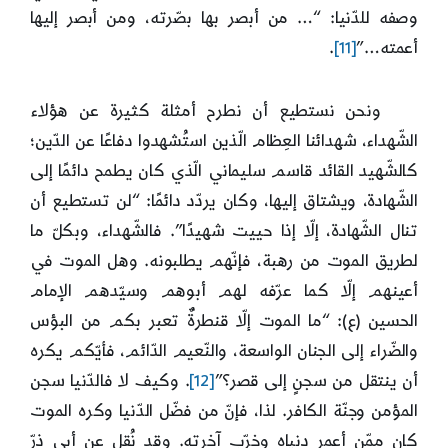
وصفه للدّنيا: “… من أبصر بها بصّرته، ومن أبصر إليها
أعمته…”
[11]
.
ونحن نستطيع أن نطرح أمثلة كثيرة عن هؤلاء
الشّهداء، شهدائنا العِظام الّذين استُشهدوا دفاعًا عن الدّين؛
كالشّهيد القائد قاسم سليماني الّذي كان يطمح دائمًا إلى
الشّهادة، ويشتاق إليها، وكان يردّد دائمًا: “لن تستطيع أن
تنال الشّهادة، إلّا إذا حييت شهيدًا”. فالشّهداء، وبكلّ ما
لطريق الموت من رهبة، فإنّهم يطلبونه. وهل الموت في
أعينهم إلّا كما عرّفه لهم أبوهم وسيّدهم الإمام
الحسين (ع): “ما الموت إلّا قنطرةٌ تعبر بكم من البؤس
والضّراء إلى الجنان الواسعة، والنّعيم الدّائم، فأيّكم يكره
أن ينتقل من سجنٍ إلى قصر؟”
[12]
. وكيف لا فالدّنيا سجن
المؤمن وجنّة الكافر. لذا، فإنّ من فضّل الدّنيا وكره الموت
كان ممّن أعمر دنياه وخرّب آخرته. وقد نُقِل عن أبي ذرّ