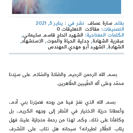
بقلم
سارة عساف
نشر في : يناير 5, 2021
on
التصنيفات:
مقالات
التعليقات 0
أحياء
الكلمات المفتاحية:
الشهيد الحاج قاسم سليماني
,
عند
عبقرية الشهادة
,
جدلية الحياة والموت
,
الاستشهاد
,
ربهم
الشهادة
,
الشهيد أبو مهدي المهندس
يُرزقون..
بسم الله الرحمن الرحيم والصّلاة والسّلام على سيّدنا
محمّد وعلى آله الطّيبين الطّاهرين.
بسم الله الذي نفخ فينا من روحه فصيّرنا بني آدم،
وأعطانا حريّة الاختيار في النّظر إلى وجهه الكريم، بل
وكافأنا على ذلك. وكم لهذا من رحمة متجليّة علينا، فهل
يثاب الطّائر لطيرانه؟ سبحانه هل نثاب على التّشرف