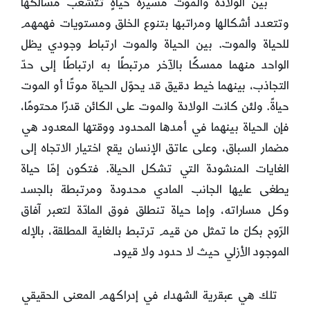
بين الولادة والموت مسيرة حياةٍ تتشعب مسالكها
وتتعدد أشكالها ومراتبها بتنوع الخلق ومستويات فهمهم
للحياة والموت. بين الحياة والموت ارتباط وجودي يظل
الواحد منهما ممسكًا بالآخر مرتبطًا به ارتباطًا إلى حدّ
التجاذب، بينهما خيط دقيق قد يحوّل الحياة موتًا أو الموت
حياةً. ولئن كانت الولادة والموت على الكائن قدرًا محتومًا،
فإن الحياة بينهما في أمدها المحدود ووقتها المعدود هي
مضمار السباق، وعلى عاتق الإنسان يقع اختيار الاتجاه إلى
الغايات المنشودة التي تشكل الحياة. فتكون إمّا حياة
يطغى عليها الجانب المادي محدودة ومرتبطة بالجسد
وكل مساراته، وإما حياة تنطلق فوق المادّة لتعبر آفاق
الرّوح بكلّ ما تمثل من قيم ترتبط بالغاية المطلقة، بالإله
الموجود الأزلي حيث لا حدود ولا قيود.
تلك هي عبقرية الشهداء في إدراكهم المعنى الحقيقي