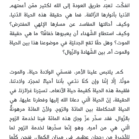
انفكّت تعبّد طريق العودة إلى الله لكثير ممّن أعمتهم
الدّنيا بأنوارها الزّائفة. فما هي حقيقة هذه الحياة الدّنيا،
وكيف أحالتها المفاسد عن مسارها الإلهي المفترض؟
وكيف استطاع الشّهداء أن يعبروها خفافًا؟ ما هي حقيقة
الموت؟ وهل حقّا تقع الجدليّة في موضوعنا هذا بين الحياة
والموت أم بين الشّهادة والزّوال؟
كم يلتبس علينا الأمر، فنسمّي الولادة حياة، والموت
موتًا. إلّا إنّنا وإن كنّا ندّعي بأننا أحياءٌ لمجرّد ولادتنا،
فلقيمة هذه الحياة كقيمة حياة الأنعام، تسيّرنا غرائزنا. في
الحقيقة، إنّ الحياة الّتي دعانا الله إليها وفطرنا عليها، هي
الحياة المتكاملة بين المادّة والرّوح. ولأنّ المادّة مرهونةٌ
بالزّوال، فقد سخّر عزّ وجلّ هذه المادّة فينا لخدمة الرّوح
الّتي هي من أمره. وهو إنّما سخّرها لخدمة الرّوح لما
للأخيرة من رجحان عظيم في ميزان الكمال. فنحن كلّما