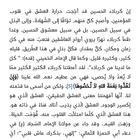
إنّ كربلاء الحسين قد أجّجت حرارة العشق في قلوب
المؤمنين، وأصبح كلٌ منهم توّاقًا إلى الشّهادة، وإلى البذل
في سبيل الحسين، بل في سبيل معشوق الحسين. وغدا
ظمأ كربلاء نهرًا يروي أرواح العاشقين فتعبّ منه في كلّ
زمان ومكان، كلٌّ بمقدار. فكلُّ بذلٍ في هذا الطّريق، قليله
كثير، وكثيره قليل، وكما قال الإمام الخميني (قده): ” كلّ
ما لدينا من كربلاء”. لقد أعطتنا كربلاء الكثير الكثير ممّا
لا يُعدّ ولا يُحصى، فهي من عظيم نعم الله علينا ﴿
وَإِنْ
تَعُدُّوا نِعْمَةَ اللهِ لاَ تُحْصُوهَا
﴾
[5]
. ولكن من أسمى ما قدّمته
لنا، أنّها أفهمتنا معنى العشق الحقيقيّ، العشق الّذي هو
إكسير الوجود. العشق الّذي يذيب أناك فناءً في ذاته هو.
هذا العشق الّذي كلّما امتلأت القلوب منه، قُوّمَت الحياة،
وزهتِ القيم. وقد جاء عن مولانا الإمام السّجاد (ع) في
دعاء أبي الحمزة الثّمالي: “إلهي، بذكرك عاش قلبي”؛ أيْ