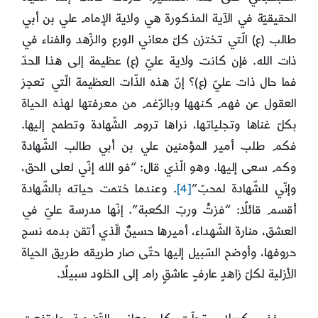
الحقيقيّة في الآية المذكورة هي ولاية الإمام علي بن أبي
طالب (ع) الّتي تختزن كلّ معاني الورع والزّهد والفناء في
ذات الله. فإن كانت ولاية عليّ (ع) عظيمة إلى هذا الحدّ
فما حال ذات عليّ (ع)؟ إنّ هذه الذّات العظيمة الّتي تعجز
العقول عن فهم كنهها وبالرّغم من معرفتها لهذه الحياة
بكلّ غناها وتجلياتها، نراها تروم الشّهادة وتطمح إليها.
فكم طلب أمير المؤمنين علي بن أبي طالب الشّهادة
وكم سعى إليها. وهو الّذي قال: “فو الله إنّي لعلى الحق،
وإنّي للشّهادة لمحبّ”
[4]
. وعندما ختمت حياته بالشّهادة
أقسم قائلًا: “فزتُ وربّ الكعبة”. إنّها مدرسة عليّ في
العشق، منارة الشّهداء، أميرها حسينٌ الّذي أتقن بدمه نسج
حروفها، وأوضح السّبيل إليها حتّى صار طريقه طريق الحياة
الأزلية لكلّ زاهدٍ عارفٍ عاشقٍ رام إلى الخلود سبيلًا.