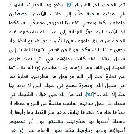
ثم العلماء، ثم الشهداء”
[9]
. يضع هذا الحديث الشّهداء
في مرتبة سامية جدًّا، إلى جانب الأنبياء المصطَفيْن
والعلماء. كما ويعطي تفسيرًا لدورهم ومسمًّى له، فكما
أنّ الأنبياء لهم دورٌ بالهداية إلى سبل الله يشاركهم فيه
العلماء عن طريق علمهم، فإنّ للشّهداء دور هدايةٍ أيضًا. ولا
يخفى علينا ذلك، فكم وردنا من قصصٍ لشهداءَ أعادتنا إلى
سبيل الرّشاد. فقد كانت دماؤهم هي الّتي تعبّد طريق
العودة إلى الله. وعن الإمام زين العابدين (ع) أنّه قال: “ما
من قطرةٍ أحبّ إلى الله عزّ وجلّ من قطرتين، قطرة دم
في سبيل الله، وقطرة دمعةٍ في سواد الليل لا يريد بها
عبدٌ إلّا الله …”
[10]
. لقد منّ الله على هؤلاء الشّهداء في
سبيله بأن جعل حياتهم سلسلة متصلةً من النور والعطاء لا
يحدّها فناء ولا تقيّدها نهاية. عرفوا سرَّ الدّنيا، وما رأوها إلّا
وسيلة أبصروا بها فبصّرتهم حقيقتها دون أن تعميهم
أضواؤها وبريق زخارفها. فكما يقول الإمام علي (ع) في