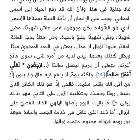
فلا جدليّة في هذا، ولأنّ الله قد رفع الحياة إلى أسمى
المعاني، وجب على الإنسان أن يأخذ الحياة بمعناها الأسمى
الّذي هو الشّهادة بكلّ وجوهها، فمن عاش شهيدًا، مضى
شهيدًا، وبقي شهيدًا يضجّ بالحياة. ومَن امتلأ بحبّ المادّة،
المقدّر عليها الزّوال لا محال، يعش في البعد المعنويّ ميتًا،
ويظل كذلك بعدها، ليس لديه من أمره شيء سوى مادّةٍ
أغرته، يتمنّى أن يرجع ليعمل صالحًا ﴿…
ارْجِعُونِ * لَعَلِّي
أَعْمَلُ صَالِحاً
﴾
[14]
. ولكنّه يومٌ لا ينفع فيه مالٌ ولا بنون إلّا
من أتى الله بقلبٍ سليم. فالحي إذًا هو ذلك الكائن الذي
يعيش روحًا وجسدًا، وبتغليبه الأول على الثاني فهو بذلك
يبقى حيًّا ما بقيت الروح بأصلها الإلهي الخالد العصيّ على
الزوال. أما ذلك الذي عاش في خدمة الجسد والمادة موهنًا
دور روحه فزواله محتوم حتمية زوالها.