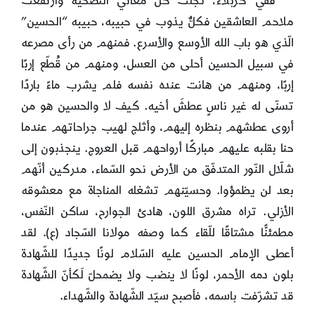
ففي كربلاء، تجلّت كل معاني التّضحية وارتفعت
ملاحم العاشقين فكلٌّ يذوب في حبيبه، حبيبه “الحسين”
الّذي هو باب الله الأوسع والأسرع. فمنهم من رأى مصرعه
في سبيل الحسين أحلى من العسل، ومنهم من قُطّع إربًا
إربًا، ومنهم من هانت عنده نفسه فلم يشرب ماءً باردًا
تسنّى له غير ناسٍ عطشَ أخيه. كيف لا والحسين هو من
أروى عطشهم بنظره إليهم، وأثلج لهيب جراحاتهم عندما
حنا بقلبه عليهم مباركًا أرواحهم قبل العروج. ينجذبون إلى
شلّال النّور المتدفّق من الأرض نحو السّماء، مدركين أنّهم
بعد لن يظمؤوا. وحسيّنهم تشغله المناجاة مع معشوقه
الأزلي. تراه مشرق اللون، هادئ الجوارح، ساكن النّفس،
مطمئنًّا مشتاقًا للّقاء كما وصفه مولانا السّجاد (ع). لقد
أعطى الإمام الحسين عليه السّلام لونًا جديدًا للشّهادة
بلون دمه الأحمر، لونًا لا ينضب ولا يضمحلّ لَكأنّ الشّهادة
قد تشرّفت باسمه، فأصبح سيّد الشّهادة والشّهداء.