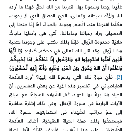
غذّينا روحنا وسمونا بها، اقتربنا من الله الحقّ فهذا ما أراده
لنا. ولأنّه سبحانه وتعالى، الحيّ المطلق الّذي لا يموت،
فكلّما اقتربنا منه، اتّسم وجودنا بالحياة. أمّا إذا جنحنا إلى
الانسياق وراء رغباتنا وحاجاتنا، الّتي هي بأصلها حاجاتٌ
ماديّة محتومة الزّوال، فإننّا بذلك نكتب على وجودنا حتمية
هذا الزّوال. وقد قال الله تعالى في محكم كتابه: ﴿
يَا أَيُّهَا
الَّذِينَ آمَنُوا اسْتَجِيبُوا للهِ وَلِلرَّسُولِ إِذَا دَعَاكُمْ لِمَا يُحْيِيكُمْ
وَاعْلَمُوا أَنَّ اللهَ يَحُولُ بَيْنَ الْمَرْءِ وَقَلْبِهِ وَأَنَّهُ إِلَيْهِ تُحْشَرُونَ
﴾
[3]
. فأيّ حياةٍ تلك الّتي يدعونا الله إليها؟ أورد العلّامة
الطباطبائي في تفسير هذه الآية عن بعض المفسرين، أنّ
الحياة هنا يرادُ بها الجهاد، ثمّ الشّهادة انسجامًا مع سياق
الآيات الواردة في سورة الأنفال، وفي ذلك إشارة مباشرة
إلى علوّ مراتب الشّهداء في استجابتهم لدعوة الله،
فيستحقّوا بذلك صفة الحياة الحقيقيّة. أضاف العلّامة
الطّبطبائي على هذا التّفسير، فأردف قائلًا: إنّما الحياة