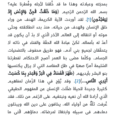
بمحبّته وعبادته وهذا ما قد خُلقنا لأجله وفُطرنا عليه؟
بسم الله الرّحمن الرّحيم ﴿
وَمَا خَلَقْتُ الْجِنَّ وَالإِنْسَ إِلاَ
لِيَعْبُدُونِ
﴾
[1]
. لقد أوردت الآية الكريمة، الهدف من وراء
خلق الإنسان والهدف من حياته، منذ بدء انطلاقته وحتّى
موته أو انتقاله إلى العالم الآخر الّذي لا بدّ أن يكون قد
أعدّ له بأعماله. لكنّ عبادة الله الحقّة والفناء في ذاته لا
يتحقّقان لجميع بني آدم، فهو طريق محفوف بالتضحيات
الجسام. وكلّما مضى بنا العمر أصبح الاحتكام لفطرتنا
السّليمة أمرًا صعبًا في ظلّ المفاسد التي لا يزال يكتسبها
بنو البشر بأيديهم ﴿
ظَهَرَ الْفَسَادُ فِي الْبَرِّ وَالْبَحْرِ بِمَا كَسَبَتْ
أَيْدِي النَّاسِ…
﴾
[2]
. وقد رُوّج في هذا الزّمان لمفاهيم
كثيرة جديدة للحياة ضلّلت الإنسان عن المفهوم الحقيقي
الّذي أرادنا الله أن نعيه ونبتغيه. على الرّغم من ذلك، فقد
عُرفت ثلّةٌ من أولياء الله، يخافون على دين الله ويبذلون
دماءهم في سبيله وابتغاءً لمرضاته. دماؤهم الّتي ما