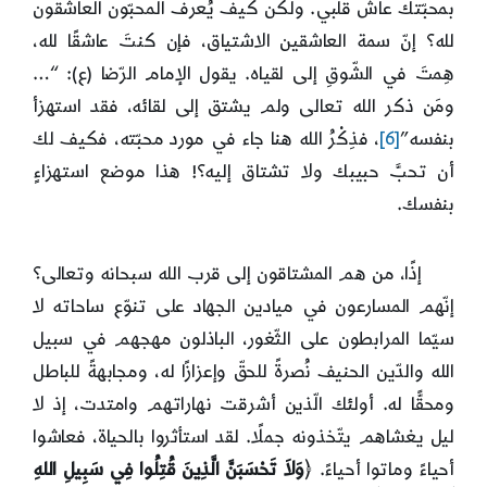
بمحبّتك عاش قلبي. ولكن كيف يُعرف المحبّون العاشقون
لله؟ إنّ سمة العاشقين الاشتياق، فإن كنتَ عاشقًا لله،
هِمتَ في الشّوقِ إلى لقياه. يقول الإمام الرّضا (ع): “…
ومَن ذكر الله تعالى ولم يشتق إلى لقائه، فقد استهزأ
بنفسه”
[6]
، فذِكْرُ الله هنا جاء في مورد محبّته، فكيف لك
أن تحبَّ حبيبك ولا تشتاق إليه؟! هذا موضع استهزاءٍ
بنفسك.
إذًا، من هم المشتاقون إلى قرب الله سبحانه وتعالى؟
إنّهم المسارعون في ميادين الجهاد على تنوّع ساحاته لا
سيّما المرابطون على الثّغور، الباذلون مهجهم في سبيل
الله والدّين الحنيف نُصرةً للحقّ وإعزازًا له، ومجابهةً للباطل
ومحقًّا له. أولئك الّذين أشرقت نهاراتهم وامتدت، إذ لا
ليل يغشاهم يتّخذونه جملًا. لقد استأثروا بالحياة، فعاشوا
أحياءً وماتوا أحياءً. ﴿
وَلاَ تَحْسَبَنَّ الَّذِينَ قُتِلُوا فِي سَبِيلِ اللهِ