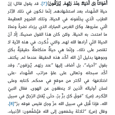
أَمْوَاتاً بَلْ أَحْيَاءٌ عِنْدَ رَبِّهِمْ يُرْزَقُونَ
﴾
[7]
. قد يقول قائل: إنّ
حياة الشّهداء بعد استشهادهم إنّما تكون في ذلك الأثر
الطيّب الّذي يخلّفونه في الحياة، وتلك الصّروح العظيمة
الّتي عمّروها، وكلّ الغرس المبارك الذي يزداد نضرةً ونماءً
ما امتدت به الحياة. ولئن كان هذا القول صحيحًا، إلّا أنّ
الحياة التّي أرادها الله لهم والتي ذُكرت في هذه الآية لا
تقتصر على ذلك، وإنّما هي حياةٌ متكاملةٌ حقيقيّةٌ بكلّ
وجوهها بدليل أنّ الله أكّد هذه الحقيقة عندما لم يكتف
بقول “أحياء”، بل أضاف إليها “عند ربّهم يُرزقون”. وقد
أكّد سبحانه وتعالى على علوّ مراتب الشّهداء -على
اختلافها- في أكثر من موقعٍ في محكم كتابه وعلى
لسان أوليائه الّذين لا ينطقون عن الهوى. فقال النبيّ
الأكرم (ص): “فوقَ كلّ برٍّ برّ، حتّى يُقتلَ الرّجلُ في سبيل
الله، فإذا قُتِل في سبيل الله عزّ وجلّ فليس فوقه برّ”
[8]
.
وقال (ص): “ثلاثة يشفعون إلى الله فيُشفَّعون: الأنبياء،