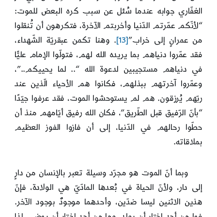
الغفّاري جوابه عندما سُئل عن سبب كره البعض للموت:
“لأنّكم عمّرتم الدّنيا وأخربتم الآخرة، فتكرهون أن تُنقلوا
من عمرانٍ إلى خراب”
[13]
. وهنا تكمن عبقريّة الشّهداء،
فقد عمّروا دنياهم بما يريده الله لهم، فتولّوا الإمام عليًّا
في دنياهم مستجيبين لدعوة الله “.. لما يحييكم..”،
وعمّروا آخرتهم ببذلهم، فكانوا هم الأحياء الّذين عند
ربّهم يُرزقون. هم لم يستوحشوا الموت، فقد عرفوا جيّدًا
“بأنّ الرّفيق قبل الطّريق”، فكان الله رفيق أيّامهم منذ أن
حطّوا رحالهم في الدّنيا، إلى أن فازوا الفوز العظيم
بملاقاته.
وبما أنّ الموت هو مجرّد وسيلة تعبر بالإنسان من دارٍ
إلى دار، ولأنّ الحياة في بُعدها المادّيّ هي الولادة، فإنّ
هذين الاثنين ليسا ضدّين، وأحدهما موجودٌ بوجود الآخر.
فما من أحدٍ اختار أن يولد، وما من أحد اختار أن يمضي. لذا