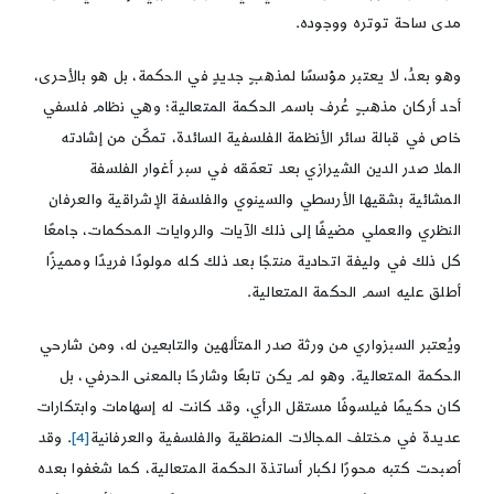
مدى ساحة توتره ووجوده.
وهو بعدُ، لا يعتبر مؤسسًا لمذهبٍ جديدٍ في الحكمة، بل هو بالأحرى،
أحد أركان مذهبٍ عُرف باسم الحكمة المتعالية؛ وهي نظام فلسفي
خاص في قبالة سائر الأنظمة الفلسفية السائدة، تمكّن من إشادته
الملا صدر الدين الشيرازي بعد تعمّقه في سبر أغوار الفلسفة
المشائية بشقيها الأرسطي والسينوي والفلسفة الإشراقية والعرفان
النظري والعملي مضيفًا إلى ذلك الآيات والروايات المحكمات، جامعًا
كل ذلك في وليفة اتحادية منتجًا بعد ذلك كله مولودًا فريدًا ومميزًا
أطلق عليه اسم الحكمة المتعالية.
ويُعتبر السبزواري من ورثة صدر المتألهين والتابعين له، ومن شارحي
الحكمة المتعالية. وهو لم يكن تابعًا وشارحًا بالمعنى الحرفي، بل
كان حكيمًا فيلسوفًا مستقل الرأي، وقد كانت له إسهامات وابتكارات
عديدة في مختلف المجالات المنطقية والفلسفية والعرفانية
[4]
. وقد
أصبحت كتبه محورًا لكبار أساتذة الحكمة المتعالية، كما شغفوا بعده