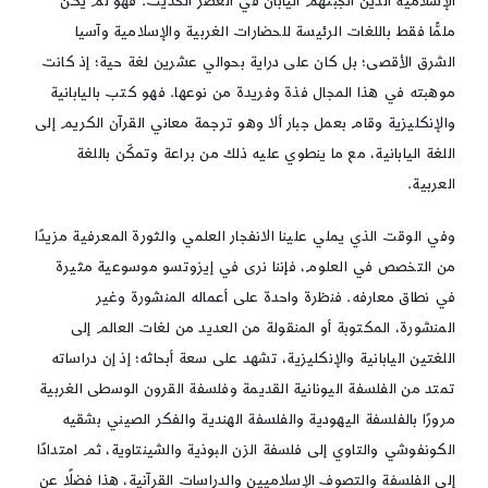
الإسلامية الذين أنجبتهم اليابان في العصر الحديث. فهو لم يكن
ملمًّا فقط باللغات الرئيسة للحضارات الغربية والإسلامية وآسيا
الشرق الأقصى؛ بل كان على دراية بحوالي عشرين لغة حية؛ إذ كانت
موهبته في هذا المجال فذة وفريدة من نوعها. فهو كتب باليابانية
والإنكليزية وقام بعمل جبار ألا وهو ترجمة معاني القرآن الكريم إلى
اللغة اليابانية، مع ما ينطوي عليه ذلك من براعة وتمكّن باللغة
العربية.
وفي الوقت الذي يملي علينا الانفجار العلمي والثورة المعرفية مزيدًا
من التخصص في العلوم، فإننا نرى في إيزوتسو موسوعية مثيرة
في نطاق معارفه. فنظرة واحدة على أعماله المنشورة وغير
المنشورة، المكتوبة أو المنقولة من العديد من لغات العالم إلى
اللغتين اليابانية والإنكليزية، تشهد على سعة أبحاثه؛ إذ إن دراساته
تمتد من الفلسفة اليونانية القديمة وفلسفة القرون الوسطى الغربية
مرورًا بالفلسفة اليهودية والفلسفة الهندية والفكر الصيني بشقيه
الكونفوشي والتاوي إلى فلسفة الزن البوذية والشينتاوية، ثم امتدادًا
إلى الفلسفة والتصوف الإسلاميين والدراسات القرآنية، هذا فضلًا عن