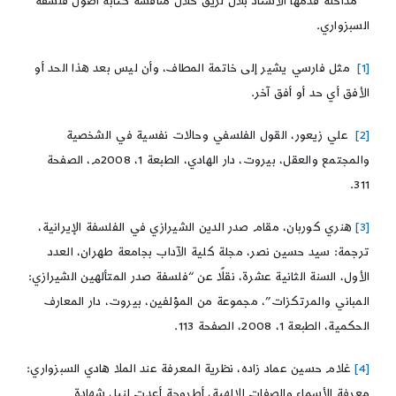
*
مداخلة قدّمها الأستاذ بلال لزيق خلال مناقشة كتابه أصول فلسفة
السبزواري.
[1]
مثل فارسي يشير إلى خاتمة المطاف، وأن ليس بعد هذا الحد أو
الأفق أي حد أو أفق آخر.
[2]
علي زيعور، القول الفلسفي وحالات نفسية في الشخصية
والمجتمع والعقل، بيروت، دار الهادي، الطبعة 1، 2008م، الصفحة
311.
[3]
هنري كوربان، مقام صدر الدين الشيرازي في الفلسفة الإيرانية،
ترجمة: سيد حسين نصر، مجلة كلية الآداب بجامعة طهران، العدد
الأول، السنة الثانية عشرة، نقلًا عن “فلسفة صدر المتألهين الشيرازي:
المباني والمرتكزات”، مجموعة من المؤلفين، بيروت، دار المعارف
الحكمية، الطبعة 1، 2008، الصفحة 113.
[4]
غلام حسين عماد زاده، نظرية المعرفة عند الملا هادي السبزواري:
معرفة الأسماء والصفات الإلهية، أطروحة أعدت لنيل شهادة