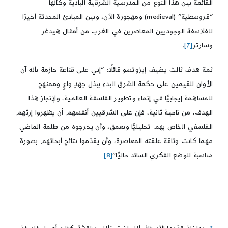
القائمة بين هذا النوع من المدرسية الشرقية البادية وكأنها
“قروسطية” (medieval) ومهجورة الآن، وبين المبادئ المحدثة أخيرًا
للفلاسفة الوجوديين المعاصرين في الغرب من أمثال هيدغر
وسارتر
[7]
.
ثمة هدف ثالث يضيف إيزوتسو قائلًا: “إني على قناعة جازمة بأنه آن
الأوان للقيمين على حكمة الشرق البدء ببذل جهدٍ واعٍ وممنهج
للمساهمة إيجابيًّا في إنماء وتطوير الفلسفة العالمية، ولإنجاز هذا
الهدف، من ناحية ثانية، فإن على الشرقيين أنفسهم أن يظهروا إرثهم
الفلسفي الخاص بهم تحليليًّا وبعمق، وأن يخرجوه من ظلمة الماضي
مهما كانت وثاقة علقته المعاصرة، وأن يقدّموا نتائج أبحاثهم بصورة
مناسبة للوضع الفكري السائد حاليًّا”
[8]