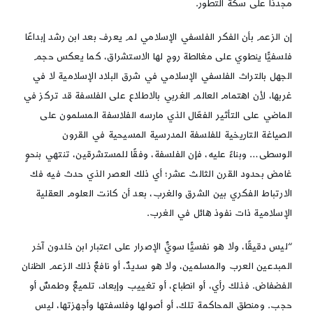
مجددًا على سكة التطور.
إن الزعم بأن الفكر الفلسفي الإسلامي لم يعرف بعد ابن رشد إبداعًا
فلسفيًّا ينطوي على مغالطة روج لها الاستشراق، كما يعكس حجم
الجهل بالتراث الفلسفي الإسلامي في شرق البلاد الإسلامية لا في
غربها، لأن اهتمام العالم الغربي بالاطلاع على الفلسفة قد تركز في
الماضي على التأثير الفعّال الذي مارسه الفلاسفة المسلمون على
الصياغة التاريخية للفلسفة المدرسية المسيحية في القرون
الوسطى… وبناءً عليه، فإن الفلسفة، وفقًا للمستشرقين، تنتهي بنحوٍ
غامض بحدود القرن الثالث عشر؛ أي ذلك العصر الذي حدث فيه فك
الارتباط الفكري بين الشرق والغرب، بعد أن كانت العلوم العقلية
الإسلامية ذات نفوذ هائل في الغرب.
“ليس دقيقًا، ولا هو نفسيًّا سويٌّ الإصرار على اعتبار ابن خلدون آخر
المبدعين العرب والمسلمين، ولا هو سديدٌ، أو نافعٌ ذلك الزعم الظنان
الفضفاض. فذلك رأي، أو انطباع، أو تغييب وإبعاد، تلميعٌ وطمسٌ أو
حجب. ومنطق المحاكمة تلك، أو أصولها وفلسفتها وأجهزتها، ليس