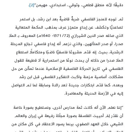
دقيقًا؛ لأنه منطق قطعي، وثوقي، استبدادي، مهيمن”
[2]
.
ثم توجه للمنجز الفلسفي ضربةٌ قاضيةٌ بعد ابن رشد، بل استمر
تصاعديًّا وتكشف عن إبداع متميّز عرف بمذهب الحكمة المتعالية
الذي صاغه صدر الدين الشيرازي (72/ 1571- 1640م) المعروف بـ الملا
صدرا، أو صدر المتألهين، والذي نزعم أنه إبداع فلسفي تجازو المرحلة
الرشدية، بحيث إنه قدّم مشروعًا فلسفيًّا ناضجًا ومتكاملًا استطاع
الملا صدرا من خلاله أن يحدث نوعًا من استمرارية لا قطيعة للقول
الفلسفي في تاريخ الحركة الفلسفية الإسلامية عندما تمكّن من حل
مشكلات أساسية مزمنة واكبت التفكير الفلسفي قبل ابن رشد
وبعده، كما قدّم ابتكارات جديدة تعد رائدة وسابقة لما تم التواصل
إليه في الأزمنة الحديثة والمعاصرة.
“إننا نعلم الآن أنه كانت ثمة مدارس أخرى، ونستطيع بصورة خاصة
أن نقدّر لِمَ أحييت الفلسفة بصورة مجلّلة رفيعة في إيران والعالم
الشيعي خلال العهد الصفوي، بينما يسود الاعتقاد في كل مكان من