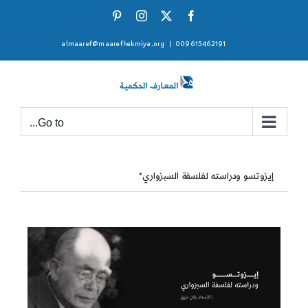
Ski
Pinterest
Instagram
Facebook
X
t
almaaref@maarefhekmiya.org
|
009615462191
conten
Go to...
إيزوتسو ودراسته لفلسفة السبزواري*