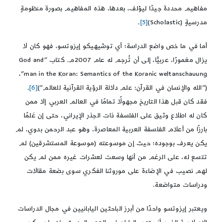
مفاهيم محددة جيدًا ليؤلف، بعدها، هذه المفاهيم بصورة منظومةٍ
مدرسيةٍ (Scholastic)
[5]
.
أما في ما خص واضع الدراسة؛ أي توشيهيكو إيزوتسو، فهو كان لا
يزال مغمورًا، عربيًّا، إلى أن تُرجم له عام 2007م. كتاب “God and
man in the Koran: Semantics of the Koranic weltanschauung”،
(“الله والإنسان في القرآن: علم دلالة الرؤية القرآنية للعالم”)
[6]
.
فقد كان قبل هذا التاريخ مجهولًا تمامًا في العالم العربي إلا ممن
كان له اطلاع وثيق على الفلسفة ذات الجذر الإيراني، حتى إن عَلمًا
بارزًا من أعلام الفلسفة العربية المعاصرة، وهو عبد الرحمن بدوي، لم
يكن يعرف بوجوده؛ حيث إن موسوعته (موسوعة المستشرقين) لم
تتسع له، على الرغم من أنها وسعت لعشرات غيره ممن لم يكن
لهم نصيب في الإضاءة على موروثنا الفكري سوى بضعة مقالات
ودراسات متواضعة.
ويعتبر إيزوتسو واحدًا من أبرز الباحثين اليابانيين في مجال الدراسات