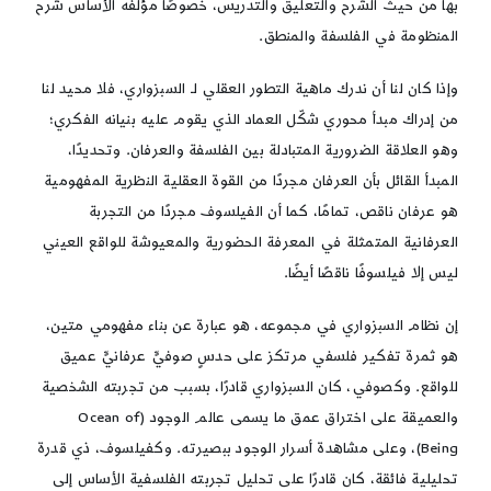
بها من حيث الشرح والتعليق والتدريس، خصوصًا مؤلفه الأساس شرح
المنظومة في الفلسفة والمنطق.
وإذا كان لنا أن ندرك ماهية التطور العقلي لـ السبزواري، فلا محيد لنا
من إدراك مبدأ محوري شكّل العماد الذي يقوم عليه بنيانه الفكري؛
وهو العلاقة الضرورية المتبادلة بين الفلسفة والعرفان. وتحديدًا،
المبدأ القائل بأن العرفان مجردًا من القوة العقلية النظرية المفهومية
هو عرفان ناقص، تمامًا، كما أن الفيلسوف مجردًا من التجربة
العرفانية المتمثلة في المعرفة الحضورية والمعيوشة للواقع العيني
ليس إلا فيلسوفًا ناقصًا أيضًا.
إن نظام السبزواري في مجموعه، هو عبارة عن بناء مفهومي متين،
هو ثمرة تفكير فلسفي مرتكز على حدسٍ صوفيٍّ عرفانيٍّ عميق
للواقع. وكصوفي، كان السبزواري قادرًا، بسبب من تجربته الشخصية
والعميقة على اختراق عمق ما يسمى عالم الوجود (Ocean of
Being)، وعلى مشاهدة أسرار الوجود ببصيرته. وكفيلسوف، ذي قدرة
تحليلية فائقة، كان قادرًا على تحليل تجربته الفلسفية الأساس إلى