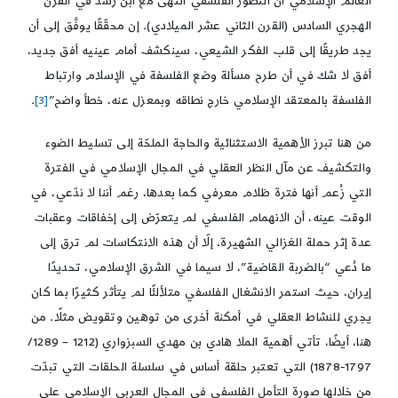
العالم الإسلامي أن التطور الفلسفي انتهى مع ابن رشد في القرن
الهجري السادس (القرن الثاني عشر الميلادي). إن محقّقًا يوفَّق إلى أن
يجد طريقًا إلى قلب الفكر الشيعي، سينكشف أمام عينيه أفق جديد،
أفق لا شك في أن طرح مسألة وضع الفلسفة في الإسلام وارتباط
الفلسفة بالمعتقد الإسلامي خارج نطاقه وبمعزل عنه، خطأ واضح”
[3]
.
من هنا تبرز الأهمية الاستثنائية والحاجة الملحّة إلى تسليط الضوء
والتكشيف عن مآل النظر العقلي في المجال الإسلامي في الفترة
التي زُعم أنها فترة ظلام معرفي كما بعدها، رغم أننا لا ندّعي، في
الوقت عينه، أن الانهمام الفلسفي لم يتعرّض إلى إخفاقات وعقبات
عدة إثر حملة الغزالي الشهيرة، إلّا أن هذه الانتكاسات لم ترق إلى
ما دُعي “بالضربة القاضية”، لا سيما في الشرق الإسلامي، تحديدًا
إيران، حيث استمر الانشغال الفلسفي متلألئًا لم يتأثر كثيرًا بما كان
يجري للنشاط العقلي في أمكنة أخرى من توهين وتقويض مثلًا. من
هنا، أيضًا، تأتي أهمية الملا هادي بن مهدي السبزواري (1212 – 1289/
1797-1878) التي تعتبر حلقة أساس في سلسلة الحلقات التي تبدّت
من خلالها صورة التأمل الفلسفي في المجال العربي الإسلامي على