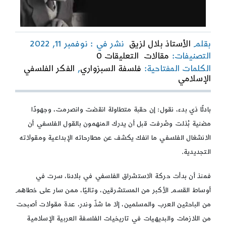
بقلم
الأستاذ بلال لزيق
نشر في : نوفمبر 11, 2022
on
التصنيفات:
مقالات
التعليقات 0
إيزوتسو
الكلمات المفتاحية:
فلسفة السبزواري
,
الفكر الفلسفي
ودراسته
الإسلامي
لفلسفة
السبزواري*
بادئًا ذي بدء، نقول: إن حقبة متطاولة انقضت وانصرمت، وجهودًا
مضنية بُذلت وصُرفت قبل أن يدرك المنهمون بالقول الفلسفي أن
الانشغال الفلسفي ما انفك يكشف عن مطارحاته الإبداعية ومقولاته
التجديدية.
فمنذ أن بدأت حركة الاستشراق الفلسفي في بلادنا، سرت في
أوساط القسم الأكبر من المستشرقين، وتاليًا، ممن سار على خطاهم
من الباحثين العرب والمسلمين، إلا ما شذّ وندر، عدة مقولات أصبحت
من اللازمات والبديهيات في تاريخيات الفلسفة العربية الإسلامية