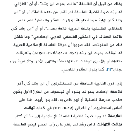
وذلك من قبيل أن الفلسفة “ماتت بموت ابن رشد”، أو أن “الغزالي
قد وجّه ضربة قاضية للفلسفة لم تقم من بعده قائمة”. أو أن “ابن
رشد كان نهاية مرحلة طويلة ازدهرت بالفكر والحضارة فلم تقم
للمذاهب الفلسفية باللغة العربية قائمة بعد…”. أو أن “ابن رشد كان
خاتمة المطاف في التفكير الفلسفي العربي الإسلامي” وما شاكل
ذلك من المقولات. فقد صوروا أن حركة الفلسفة الإسلامية العربية
قد توقفت بموت ابن رشد (595- 520هـ/1126- 1198م) وتعرقلت
خطاها، أو بالأحرى توقفت عجلتها تمامًا وانتهى الأمر. و”لا قرية وراء
عبدان”
[1]
، كما يقول المأثور الفارسي.
إذن، ترى الغالبية الساحقة من المستشرقين أن ابن رشد كان آخر
فلاسفة الإسلام بنحو لم يتلوه أي فيلسوف من الطراز الأول يكون
صاحب مدرسة فلسفية أو نهج خاص به. لقد بنوا رأيهم هذا على
أساس استنتاجهم أن الغزالي (1059- 1111) في كتابه
تهافت
الفلاسفة
قد وجه ضربة قاضية للفلسفة الإسلامية إلى حدّ أن كتاب
تهافت التهافت
لـ ابن رشد لم يقدر على رأب الصدع ليضع الفلسفة