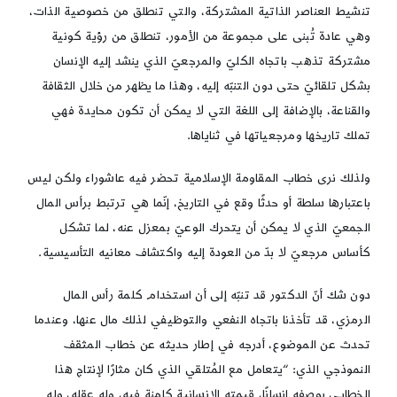
تنشيط العناصر الذاتية المشتركة، والتي تنطلق من خصوصية الذات،
وهي عادة تُبنى على مجموعة من الأمور، تنطلق من رؤية كونية
مشتركة تذهب باتجاه الكليّ والمرجعيّ الذي ينشد إليه الإنسان
بشكل تلقائيّ حتى دون التنبّه إليه، وهذا ما يظهر من خلال الثقافة
والقناعة، بالإضافة إلى اللغة التي لا يمكن أن تكون محايدة فهي
تملك تاريخها ومرجعياتها في ثناياها.
ولذلك نرى خطاب المقاومة الإسلامية تحضر فيه عاشوراء ولكن ليس
باعتبارها سلطة أو حدثًا وقع في التاريخ، إنّما هي ترتبط برأس المال
الجمعيّ الذي لا يمكن أن يتحرك الوعيّ بمعزل عنه، لما تشكل
كأساس مرجعيّ لا بدّ من العودة إليه واكتشاف معانيه التأسيسية.
دون شك أنّ الدكتور قد تنبّه إلى أن استخدام كلمة رأس المال
الرمزي، قد تأخذنا باتجاه النفعي والتوظيفي لذلك مال عنها، وعندما
تحدث عن الموضوع، أدرجه في إطار حديثه عن خطاب المثقف
النموذجي الذي: “يتعامل مع المُتلقي الذي كان مثارًا لإنتاج هذا
الخطاب، بوصفه إنسانًا، قيمته الإنسانية كامنة فيه، وله عقله، وله