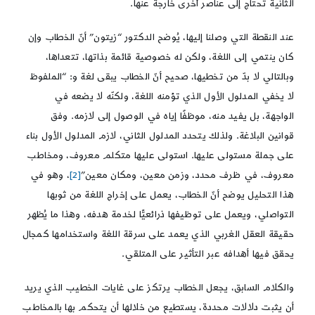
الثانية تحتاج إلى عناصر أخرى خارجة عنها.
عند النقطة التي وصلنا إليها، يُوضح الدكتور “زيتون” أنّ الخطاب وإن
كان ينتمي إلى اللغة، ولكن له خصوصية قائمة بذاتها، تتعداها،
وبالتالي لا بدّ من تخطيها، صحيح أنّ الخطاب يبقى لغة و: “الملفوظ
لا يخفي المدلول الأول الذي تؤمنه اللغة، ولكنّه لا يضعه في
الواجهة، بل يفيد منه، موظفًا إياه في الوصول إلى لازمه. وفق
قوانين البلاغة. ولذلك يتحدد المدلول الثاني، لازم المدلول الأول بناء
على جملة مستولى عليها. استولى عليها متكلم معروف، ومخاطب
معروف، في ظرف محدد، وزمن معين، ومكان معين”
[2]
، وهو في
هذا التحليل يوضح أنّ الخطاب، يعمل على إخراج اللغة من ثوبها
التواصلي، ويعمل على توظيفها ذرائعيًّا لخدمة هدفه، وهذا ما يُظهر
حقيقة العقل الغربي الذي يعمد على سرقة اللغة واستخدامها كمجال
يحقق فيها أهدافه عبر التأثير على المتلقي.
والكلام السابق، يجعل الخطاب يرتكز على غايات الخطيب الذي يريد
أن يثبت دلالات محددة، يستطيع من خلالها أن يتحكم بها بالمخاطب