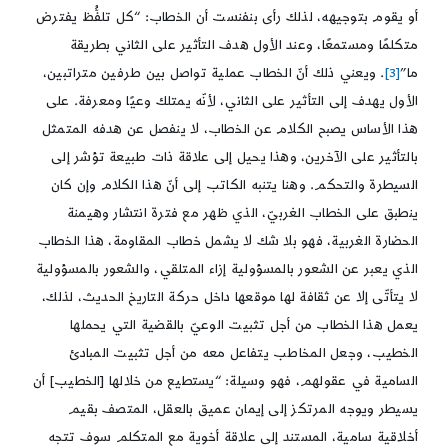
أو يقوم بتوجيهه، لذلك رأى بنفنست أن الخطاب: “كل تلفُّظ يفترض
متكلمًا ومستمعًا، وعند الأول هدف التأثير على الثاني بطريقة
ما”
[3]
. ويعني ذلك أنّ الخطاب عملية تواصل بين طرفين متراتبين،
الأول يهدف إلى التأثير على الثاني، لأنّه يمتلك وعيًا ومعرفة. على
هذا الأساس يصبح الكلام عن الخطاب، لا ينفصل عن هدفه المتمثل
بالتأثير على الآخرين، وهذا يحيل إلى علاقة ذات طبيعة تؤشر إلى
السيطرة والتحكم. وهنا يتنبه الكاتب إلى أنّ هذا الكلام وإن كان
ينطبق على الخطاب الغربيّ، الذي ظهر مع فترة انتشار وهيمنة
الحضارة الغربية، فهو بلا شك لا يشمل خطاب المقاومة، هذا الخطاب
الذي يعبر عن الشعور بالمسؤولية إزاء المتلقي، والشعور بالمسؤولية
لا يتأتّى إلا عن ثقافة لها موقعها داخل حركة التاريخ الحديث، لذلك،
يعمل هذا الخطاب من أجل تثبيت الوعيّ بالقضية التي يحملها
الخطيب، وجعل المخاطب يتفاعل معه من أجل تثبيت المبادئ
السامية في عقولهم، فهو وسيلة: “يستطيع من خلالها [الخطيب] أن
يسيطر ويوجه المرتكز إلى إيمان عميق بالعقل، المتصف بقيم
أخلاقية سامية، المستند إلى علاقة أخوية مع المتكلم سوف تتجه