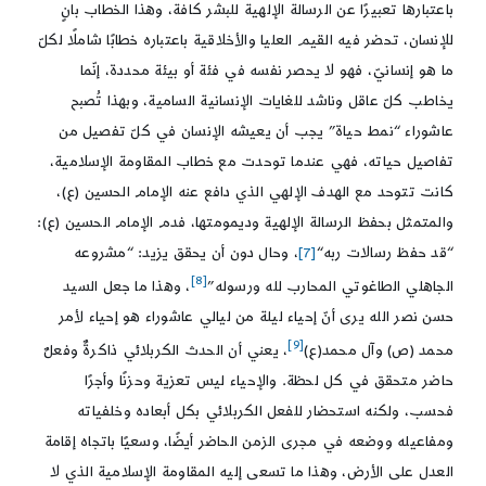
باعتبارها تعبيرًا عن الرسالة الإلهية للبشر كافة، وهذا الخطاب بانٍ
للإنسان، تحضر فيه القيم العليا والأخلاقية باعتباره خطابًا شاملًا لكلّ
ما هو إنسانيّ، فهو لا يحصر نفسه في فئة أو بيئة محددة، إنّما
يخاطب كلّ عاقل وناشد للغايات الإنسانية السامية، وبهذا تُصبح
عاشوراء “نمط حياة” يجب أن يعيشه الإنسان في كلّ تفصيل من
تفاصيل حياته، فهي عندما توحدت مع خطاب المقاومة الإسلامية،
كانت تتوحد مع الهدف الإلهي الذي دافع عنه الإمام الحسين (ع)،
والمتمثل بحفظ الرسالة الإلهية وديمومتها، فدم الإمام الحسين (ع):
“قد حفظ رسالات ربه
“
[7]
، وحال دون أن يحقق يزيد: “مشروعه
[8]
الجاهلي الطاغوتي المحارب لله ورسوله”
، وهذا ما جعل السيد
حسن نصر الله يرى أنّ إحياء ليلة من ليالي عاشوراء هو إحياء لأمر
[9]
محمد (ص) وآل محمد(ع)
، يعني أن الحدث الكربلائي ذاكرةٌ وفعلٌ
حاضر متحقق في كل لحظة. والإحياء ليس تعزية وحزنًا وأجرًا
فحسب، ولكنه استحضار للفعل الكربلائي بكل أبعاده وخلفياته
ومفاعيله ووضعه في مجرى الزمن الحاضر أيضًا، وسعيًا باتجاه إقامة
العدل على الأرض، وهذا ما تسعى إليه المقاومة الإسلامية الذي لا