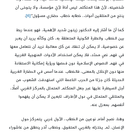
شخصيته، لأنّ هذا المتكلم ليس أداة لأيّ مؤسسة، ولا يتوخى أن
ينتج من المتلقين أدوات. خطابه خطاب حضاري مسؤول”
[6]
.
كما أنّ ما أشار إليه الدكتور زيتون شديد الأهمية، فهو عندما ربط
بين الخطاب والنظرة الكونية المتعلقة به، كان وكأنّه يريد أن يعبر
عن خصوصية، لا يمكن أن تنفك عن كلّ معالجة نريد أن نتعامل معها
في فهم نصٍ محدّد، فلا يمكن استخدام الأدوات المنهجية الغربية
في فهم النصوص الإسلامية دون فحصها ورؤية إمكانية الاستفادة
منها دون الإخلال بالمعنى، فالخطاب عندما أسس في الحضارة الغربية
الحديثة كان جزءًا من الحرب الناعمة التي استهدفت الشعوب من
أجل السيطرة عليها عبر جعل المتكلم المتمثل بالمركز الغربي أصلًا،
والمتلقي المتمثل في دول الأطراف تابعين لا يمكن أن يفهموا
أنفسهم بمعزل عنه.
وهنا، نصبح أمام نوعين من الخطاب، الأول غربي يتمركز حول
الإنسان، ثم يختزله بالغربي المتفوق، وخطاب آخر ينطلق من عاشوراء