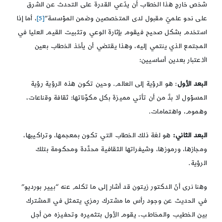
شخص خارج هذا الخطاب أن يدّعي القدرة على التحدث عن الشرق
على نحو علميّ مقبول لدى المتخصصين وضمن المؤسسة”
[5]
، أما إذا
استخدم بشكل صحيح فيقوم بإثارة الوعي وتثبيت القيم العليا في
المجتمع الذي ينتمي إليه، وهذا يقتضي أن يأخذ الخطاب بعين
الاعتبار بعدين أساسيين:
البعد الأول
: هو الرؤية إلى العالم. وحين تكون هذه الرؤية رؤية
المسؤول لا بدَّ من أن تأتي مميزة بكل مكوِّناتها: ثقافة وقناعات،
وهموم، واهتمامات.
البعد الثاني:
هو لغة ذلك الخطاب التي تكون بمعجمها، وتراكيبها،
ومجازها، ورموزها، وشيفراتها الثقافية محدَّدة ومحكومة بتلك
الرؤية.
وهنا نرى أنّ الدكتور زيتون قد أشار إلى ما تكلم عنه “بيير بورديو”
في الحديث عن وجود رأس ما مشترك رمزي يتمثل في المشترك
بين الخطيب والمخاطب، يقوم الأول بتثميره وتحفيزه من أجل