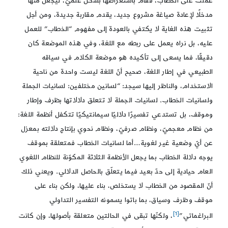
عملت على الخطاب، فقام باستعراضها بشكل علميّ، ليجعل منها
مدخلًا لإعادة صياغة مشروع جديد، يقدم مقاربة جديدة، ومن أجل
تثبيت هذه الغاية لا يكتفي بالعودة إلى مفهوم “الخطاب” للعمل
عليه، بل نراه يعمل على ربطه مع اللغة، وفي هذه الموضعة كان
دقيقًا، فما يسعى إلى تأكيده هو موضعة الكلام في سياقه
الطبيعي في إطار اللغة، صحيح أنّ اللغة ليست واحدة من ناحية
الاستخدام، والناظر إليها سيجد: “لسانين مختلفين: لسانيات الجملة
ولسانيات الخطاب. لسانيات الجملة لا تتعلق دلالاتها بظرف وإطار
وموقف، بل تستدعي تفسيرًا دلاليًا سيمانتيكيًا تتكفل أنظمة اللغة:
من نظام معجميّ، ونظام صرفيّ، ونظام نحوي بإنتاج دلالته بمعزل
عن أيّ وضعية غير لغوية…أما لسانيات الخطاب فمتعلقة بموقف
يوجه دلالة الخطاب بما يجعل الأنظمة الثلاثة المكوّنة للنظام اللغوي
العام حيادية إلى حدّ بعيد فيما يتعلّق بالحاصل الدلالي. ويعني ذلك
أنّ المقصود من الخطاب لا يستخلص، بناء عليها، ولكن بناء على
موقف وظرف وسياق، بما باتوا يسمونه التفسير التداولي
[1]
البراغماتي”
، ولكنّها تبقى في الحالتين متعلقة بأصولها، وإن كانت