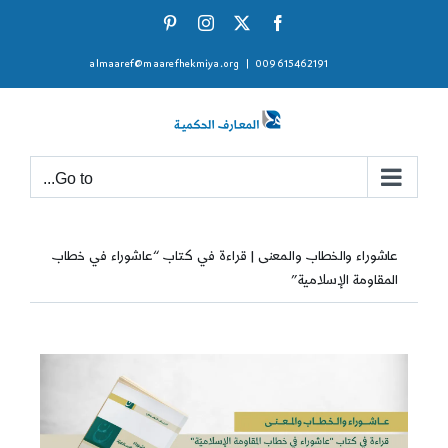
Ski
Pinterest
Instagram
Facebook
X
t
almaaref@maarefhekmiya.org
|
009615462191
conten
Go to...
عاشوراء والخطاب والمعنى | قراءة في كتاب “عاشوراء في خطاب
المقاومة الإسلامية”