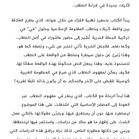
لآليات جديدة في قراءة الخطاب.
يبدأ الكتاب بتحفيز ذهنية القرّاء من خلال عنوانه، الذي يطرح العلاقة
بين واقعة كربلاء وخطاب المقاومة الإسلامية وحلول “في” في
تركيبة الجملة الخبرية تُشير إلى حضور عاشوراء في أصل الخطاب،
وكما نعلم فالجمل الخبرية تأتي لتخبر عن شيء وتصفه كما هو،
وهذا يُنبئ عن حلول سيطرة وسلطة من الواقعة على الخطاب
لتستحوذ عليه، وهذا يجعل النص محكومًا بهذه الواقعة منقادًا لها،
فكيف يمكن لمفهوم الخطاب الذي صيغ في المنظومة الغربية
كوسيلة للقبض على الآخر والتحكم به أن يكون بذاته تابعًا لغيره؟
هنا تبدأ الرحلة مع الكتاب، الذي يحفر في مفهوم الخطاب عبر
العودة إلى المصادر الأساسية التي اشتغلت على هذا الموضوع
ليستفيد منها، دون أن يستغرق فيها، ويتبنّى مقولاتها، بالتالي عمل
الباحث على إظهار ما هو سائد من دراسات، واستثمر فيها ليتخطاها،
ويبني من خلالها منظوره الخاص. لذلك نراه يرافق هذه الدراسات التي