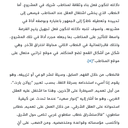
دلالته لتكون فعل بناء وثقافة لمخاطب شريك في المشروع. أما
الخطاب الذي يخشى اشتغال العقل عند المخاطب فيسعى إلى
تحييده وتعطيله ناظرًا إلى الجمهور باعتباره وبوصفه أداة في
مشروعه. ولسوف تتجه دلالته لتكون فعل تجهيل يتيح الفرصة
واسعة للتأثير على المخاطب بما يجعله مجرد أداة في ذلك المشروع،
ولذلك فالبراغماتية في الخطاب الثاني محاولة اختراق للآخر. وهي
شكل من أشكال القمع تضع المتكلم في موقع تراتبي متعال على
موقع المخاطب”
[4]
.
فالخطاب من خلال الفهم السابق، وسيلة لنشر الوعي أو تزييفه، وهو
يقوم إذا أسيء استخدامه بسرقة اللغة، بحسب تعبير “رولان بارت”،
من أجل تعميم السيطرة على الآخرين، وهذا ما اشتغل عليه العقل
الغربي، وهو ما أشار إليه “إدوار سعيد” عندما تحدث عن كيفية
استحواذه على العقل الشرقي، من خلال العمل على تعميم خطابٍ
سلطوي: “فالاستشراق خطاب سلطوي غربي تنامى حول الشرق،
واكتسب مؤسساته وقواعده ومتخصصيه. ومن الصعب على أيّ