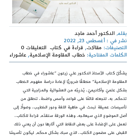
بقلم
الدكتور أحمد ماجد
نشر في : أغسطس 23, 2022
on
التصنيفات:
مقالات
,
قراءة في كتاب
التعليقات 0
عاشوراء
الكلمات المفتاحية:
خطاب المقاومة الإسلامية
,
عاشوراء
والخطاب
والمعنى
|
يشكّلُ كتاب الأستاذ الدكتور علي زيتون “عاشوراء في خطاب
قراءة
المقاومة الإسلامية” منطلقًا ضروريًّا لإعادة دراسة مفهوم الخطاب
في
كتاب
بشكل علميّ وأكاديميّ، يُخرِجُه من العشوائية والمزاجية التي
“عاشوراء
تتحكم به، لتجعله قائمًا على قواعد وأسس واضحة، تنطلق من
في
تأسيسات عميقة تبحث في ماهية اللغة ودور الخطيب، وصولًا إلى
خطاب
المقاومة
أصل الموضوع الذي سيعالجه، وهذه الورقة ستقدّم قراءة للكتاب،
الإسلامية”
تعمل على الإضاءة على بعض النقاط التي أثارها دون أن يعني ذلك
القبض على مضمون الكتاب، الذي سبك بشكل محكم ليكون تأسيسًا