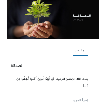
مقالات
الصدقة
بسم الله الرحمن الرحيم ﴿يَا أَيُّهَا الَّذِينَ آَمَنُوا أَنْفِقُوا مِنْ
[...]
إقرأ المزيد