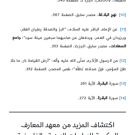
الطبعة1، 2009م)، الجزء 2، الصفحة 343.
[10]
نهج البلاغة
، مصدر سابق، الصفحة 567.
[11]
عن الإمام الباقر عليه السلام: “البرّ والصدقة ينفيان الفقر،
ويزيدان في العمر، ويدفعان عن صاحبهما سبعين ميتة سوء”؛
جامع
السعادات،
مصدر سابق، الجزء2، الصفحة 353.
[12]
عن الرسول الأكرم صلّى الله عليه وآله: “أرض القيامة نار، ما خلا
ظلّ المؤمن، فإنّ صدقته تظلّه”؛ نفس المصدر، الصفحة 352.
[13]
سورة
البقرة،
الآية 261
[14]
سورة
البقرة
، الآية 272.
اكتشاف المزيد من معهد المعارف