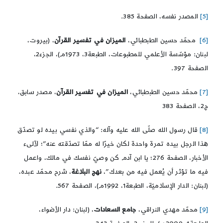
[5]
المصدر نفسه، الصفحة 385.
[6]
محمّد حسين الطبطبائي،
الميزان في تفسير القرآن
، (بيروت،
لبنان: مؤسّسة الأعلمي للمطبوعات، الطبعة3، 1973م)، الجزء2،
الصفحة 397.
[7]
محمّد حسين الطبطبائي،
الميزان في تفسير القرآن
، مصدر سابق،
ج2، الصفحة 383
[8]
قال رسول الله صلّى الله عليه وآله: “والذي نفسي بيده لو تصدّق
هذا الرجل بيده تمرة واحدة لكان خيرًا له ممّا تصدّقته عنه”؛ لآلىء
الأخبار، الصفحة 276؛ يا ابن آدم كن وصيّ نفسك في مالك، واعمل
فيه ما تؤثر أن يُعمل فيه من بعدك”،
نهج البلاغة
، شرح محمّد عبده،
(لبنان: الدار الإسلاميّة، الطبعة1، 1992م)، الصفحة 567.
[9]
محمّد مهدي النراقي،
جامع السعادات
، (لبنان: دار الأضواء،