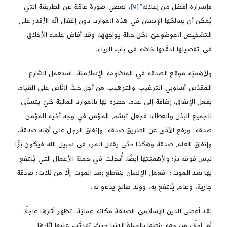
فإسراره أفضل من إعلانه”
[9]
، تعطي صورة عامّة عن الطريقة التي
يُمكن أن يسلكها الإنسان في هذه الموارد، دون إغفال أنّه الأقدر على
التشخيص الموضوعيّ لكل حالة يواجهها، وقد أفاض علماء الأخلاق
في تفصيلها لدقّتها خاصّة في باب الرياء.
ولأهميّة موقع الصدقة في المنظومة الإسلاميّة، استعمل الشارع
المقدّس أسلوبي الترغيب والترهيب من أجل حثّ النّاس على القيام
بفعل الإنفاق، إضافة إلى عدم حصره لها بالموارد الماليّة كيّ يتسنّى
للجميع البذل والعطاء؛ فجعل تبسّم المؤمن في وجه أخيه المؤمن
صدقة، ورفع الأذى عن الطريق صدقة، وإنفاق الرجل على أهله صدقة،
وإنفاق العلم صدقة وهكذا حتّى يقتل المرء في سبيل الله فيكون برًّا
ليس فوقه برّ؛ ولأهميّتها أيضًا، أُدخلت في جملة الأعمال التي يُنتفع
بها بعد الموت؛ فعمل الإنسان ينقطع بعد الموت إلّا من ثلاث: صدقة
جارية، وعلم يُنتفع به، وولد صالح يدعو له.
لقد أعطى الدين الإسلاميّ الصدقة مكانة عمليّة، تظهر آثارها عاجلًا
أم آجلًا، من جهة ربْطها بالحياة الدنيا حيث تترتّب عليها آثارها