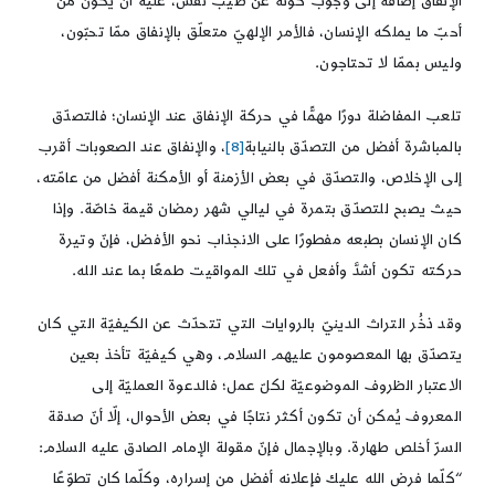
الإنفاق إضافة إلى وجوب كونه عن طيب نفس، عليه أن يكون من
أحبّ ما يملكه الإنسان، فالأمر الإلهيّ متعلّق بالإنفاق ممّا تحبّون،
وليس بممّا لا تحتاجون.
تلعب المفاضلة دورًا مهمًّا في حركة الإنفاق عند الإنسان؛ فالتصدّق
بالمباشرة أفضل من التصدّق بالنيابة
[8]
، والإنفاق عند الصعوبات أقرب
إلى الإخلاص، والتصدّق في بعض الأزمنة أو الأمكنة أفضل من عامّته،
حيث يصبح للتصدّق بتمرة في ليالي شهر رمضان قيمة خاصّة. وإذا
كان الإنسان بطبعه مفطورًا على الانجذاب نحو الأفضل، فإنّ وتيرة
حركته تكون أشدَّ وأفعل في تلك المواقيت طمعًا بما عند الله.
وقد ذخُر التراث الدينيّ بالروايات التي تتحدّث عن الكيفيّة التي كان
يتصدّق بها المعصومون عليهم السلام، وهي كيفيّة تأخذ بعين
الاعتبار الظروف الموضوعيّة لكلّ عمل؛ فالدعوة العمليّة إلى
المعروف يُمكن أن تكون أكثر نتاجًا في بعض الأحوال، إلّا أنّ صدقة
السرّ أخلص طهارة. وبالإجمال فإنّ مقولة الإمام الصادق عليه السلام:
“كلّما فرض الله عليك فإعلانه أفضل من إسراره، وكلّما كان تطوّعًا