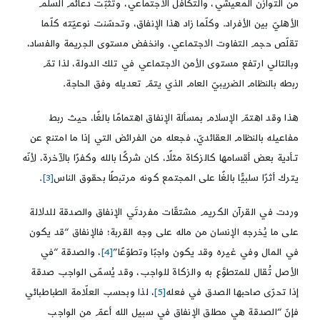
من التوازن المعيشي، والتكافل الاجتماعي، وتثبّت دعائم السلم
الأهليّ بين الأفراد. وكلّما زاد هذا الإنفاق، وتحسّنت نوعيّته كلّما
تقلّص حجم التفاوت الاجتماعي، وانخفض مستوى الجريمة والفساد،
وبالتالي ارتفع مستوى الأمن الاجتماعي في تلك الدولة، لذا تمّ
ربطه بالنظام الضريبيّ العام الذي يتمّ تعديله وفق الحاجة.
هذا وقد اهتمّ الإسلام بمسألة الإنفاق اهتمامًا بالغًا، حيث ربط
مفاعيله بالنظام العقائديّ، فجعله من الفرائض التي إذا ما امتنع عن
تـأدية بعض أقسامها كالزكاة مثلًا، كان شركًا بالله وكفرًا بالآخرة، لأنّه
يترك أثرًا سلبيًّا بالغًا على المجتمع كونه مرتبطًا بحقوق الناس
[3]
.
وردت في القرآن الكريم مشتقّات مفردتَي الإنفاق والصدقة للدلالة
على ما يُخرجه الإنسان من ماله على وجه القربة؛ فالإنفاق “قد يكون
في المال وفي غيره وقد يكون واجبًا وتطوّعًا”
[4]
، والصدقة “في
الأصل تُقال للمتطوَّع به والزكاة للواجب، وقد يُسمّى الواجب صدقة
إذا تحرّى صاحبها الصدق في فعله
[5]
، لذا وبحسب العلّامة الطباطبائي
فإنّ “الصدقة هي مطلق الإنفاق في سبيل الله أعمّ من الواجب