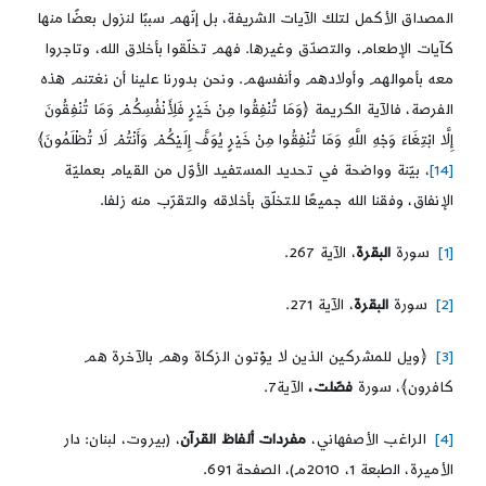
المصداق الأكمل لتلك الآيات الشريفة، بل إنّهم سببًا لنزول بعضًا منها
كآيات الإطعام، والتصدّق وغيرها. فهم تخلّقوا بأخلاق الله، وتاجروا
معه بأموالهم وأولادهم وأنفسهم. ونحن بدورنا علينا أن نغتنم هذه
الفرصة، فالآية الكريمة ﴿وَمَا تُنْفِقُوا مِنْ خَيْرٍ فَلِأَنْفُسِكُمْ وَمَا تُنْفِقُونَ
إِلَّا ابْتِغَاءَ وَجْهِ اللَّهِ وَمَا تُنْفِقُوا مِنْ خَيْرٍ يُوَفَّ إِلَيْكُمْ وَأَنْتُمْ لَا تُظْلَمُونَ﴾
[14]
، بيّنة وواضحة في تحديد المستفيد الأوّل من القيام بعمليّة
الإنفاق، وفقنا الله جميعًا للتخلّق بأخلاقه والتقرّب منه زلفا.
[1]
سورة
البقرة
، الآية 267.
[2]
سورة
البقرة
، الآية 271.
[3]
﴿ويل للمشركين الذين لا يؤتون الزكاة وهم بالآخرة هم
كافرون﴾، سورة
فصّلت،
الآية7.
[4]
الراغب الأصفهاني،
مفردات
ألفاظ
القرآن
، (بيروت، لبنان: دار
الأميرة، الطبعة 1، 2010م)، الصفحة 691.