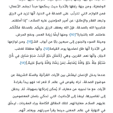
الوضعيّة، ومن جهة ربْطها بالآخرة حيث يحكمها مبدأ تجسّم الأعمال؛
فمن اللوازم التي تترتّب على الصدقة في الدنيا، أنّها تزيد في الرزق
وتبعد الفقر والإملاق؛ عن أمير المؤمنين عليه السلام: “إذا أملقتم
فتاجروا الله بالصدقة، فإنّ الله يعطف الرزق عليكم بالصدقة فكأنّكم
عاملتم الله بالتجارة”
[10]
؛ ومنها أيضًا زيادة العمر، ودفع المرض،
وميتة السوء والجنون إلى سبعين بابًا من أبواب الشرّ
[11]
. ومن لوازمها
في الآخرة أنّها ظلّ لصاحبها يوم القيامة
[12]
، وأنّها مطفئة لغضب
الجبّار، وأنّها نعم القرين، وهي ﴿كَمَثَلِ حَبَّةٍ أَنْبَتَتْ سَبْعَ سَنَابِلَ فِي كُلِّ
سُنْبُلَةٍ مِئَةُ حَبَّةٍ وَاللَّهُ يُضَاعِفُ لِمَنْ يَشَاءُ وَاللَّهُ وَاسِعٌ عَلِيمٌ﴾
[13]
.
عندما يدخل الإنسان ليفتّش بين الآيات القرآنيّة والسنّة الشريفة عن
موضوع الصدقة، تراه يغوص في عالم لا قعر له؛ فهو يبدأ بقراءة
الآيات مع ما تحويه من معارف لا يُمكن إدراكها بسهولة، ثمّ ينتقل
إلى تفاسيرها، لينفذ إلى الأحاديث التي تحكي بلسان المعصومين
عليهم السلام معايناتهم لتلك الحقائق الكامنة وراء المفردات، ليحلّق
في النهاية في عالم المعنى حينما يقرأ سيرتهم ويعلم أنّهم