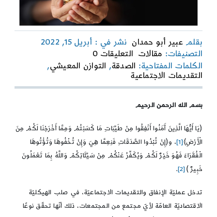
بقلم
عبير أبو حمدان
نشر في : أبريل 15, 2022
on
التصنيفات:
مقالات
التعليقات 0
الصدقة
الكلمات المفتاحية:
الصدقة
,
التوازن المعيشي
,
التقديمات الاجتماعية
بسم الله الرحمن الرحيم
﴿يَا أَيُّهَا الَّذِينَ آَمَنُوا أَنْفِقُوا مِنْ طَيِّبَاتِ مَا كَسَبْتُمْ وَمِمَّا أَخْرَجْنَا لَكُمْ مِنَ
الْأَرْضِ﴾
[1]
، و﴿إِنْ تُبْدُوا الصَّدَقَاتِ فَنِعِمَّا هِيَ وَإِنْ تُخْفُوهَا وَتُؤْتُوهَا
الْفُقَرَاءَ فَهُوَ خَيْرٌ لَكُمْ وَيُكَفِّرُ عَنْكُمْ مِنْ سَيِّئَاتِكُمْ وَاللَّهُ بِمَا تَعْمَلُونَ
خَبِيرٌ ﴾
[2]
.
تدخل عمليّة الإنفاق والتقديمات الاجتماعيّة، في صلب الهيكليّة
الاقتصاديّة العامّة لأيّ مجتمع من المجتمعات، ذلك أنّها تحقّق نوعًا