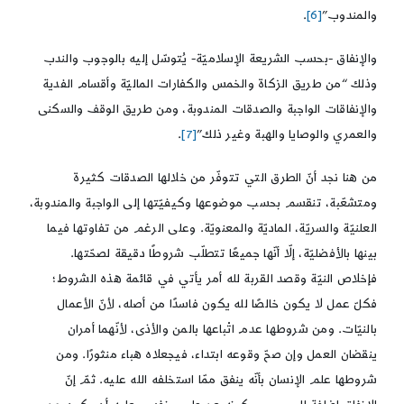
والمندوب”
[6]
.
والإنفاق -بحسب الشريعة الإسلاميّة- يُتوسّل إليه بالوجوب والندب
وذلك “من طريق الزكاة والخمس والكفارات الماليّة وأقسام الفدية
والإنفاقات الواجبة والصدقات المندوبة، ومن طريق الوقف والسكنى
والعمري والوصايا والهبة وغير ذلك”
[7]
.
من هنا نجد أنّ الطرق التي تتوفّر من خلالها الصدقات كثيرة
ومتشعّبة، تنقسم بحسب موضوعها وكيفيّتها إلى الواجبة والمندوبة،
العلنيّة والسريّة، الماديّة والمعنويّة. وعلى الرغم من تفاوتها فيما
بينها بالأفضليّة، إلّا أنّها جميعًا تتطلّب شروطًا دقيقة لصحّتها.
فإخلاص النيّة وقصد القربة لله أمر يأتي في قائمة هذه الشروط؛
فكلّ عمل لا يكون خالصًا لله يكون فاسدًا من أصله، لأنّ الأعمال
بالنيّات. ومن شروطها عدم اتْباعها بالمن والأذى، لأنّهما أمران
ينقضان العمل وإن صحّ وقوعه ابتداء، فيجعلاه هباء منثورًا. ومن
شروطها علم الإنسان بأنّه ينفق ممّا استخلفه الله عليه. ثمّ إنّ