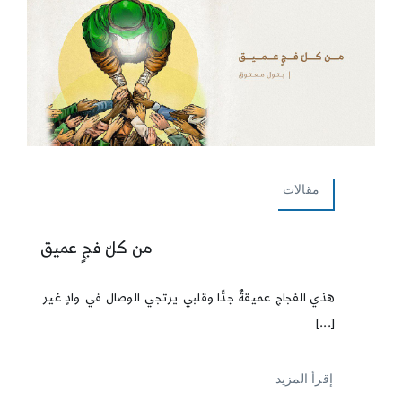
مقالات
من كلّ فجٍ عميق
هذي الفجاج عميقةٌ جدًّا وقلبي يرتجي الوصال في وادٍ غير
[...]
إقرأ المزيد