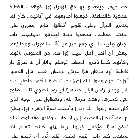
لمصالحهم، ويغصبوا بها حق الزهراء (ع). فوقعت الخطبة
الفدكية كالصاعقة، فجعلوا أصابعهم في آذانهم، كأن لم
يتدبروا القرآن وعلى قلوبٍ أقفالها. كانوا يصرون على
الحنث العظيم، فجمعوا حطبًا ليحرقوا بجهنمهم باب
الجنان والبيت الذي جمع خير من أقّلت الغبراء، وربما زعم
البعض أن أنصار أهل البيت (ع) هم من المجوس لأنهم
وكأنهم كلما ذكروا المصاب توسلوا بالنار أن لا تحرق دار
فاطمة (ع). حرفان هزّا عرش الرحمان، فحين قال الفاسق
“وإن”، حزن رسول الله (ص) بحيث ضاق الكون وأُخفي بين
بابٍ وجدار. رفس الباب متناسيًا أي روحٍ تحتوي تلك الضلوع
التي كسرها، وهتك حرمة الله، وتتطاول على الوجه الذي
كان يقبله رسول الله (ص) وأسقط ثمرة الزهراء (ع)، وعليٌ
(ع) مقيدٌ بحبل الوصية. إلى أن حانت وفاتها وقد أوصت أن
تدفن سرًّا، ويُخفى قبرها، ربما لأنها كانت تعلم أنه
سيهدم كما باقي قبور البقيع، فلم تُرد أن تجمع على