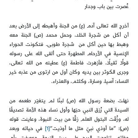
عُصرت بين باب وجدار
أخرج الله تعالى آدم (ع) من الجنة وأهبطه إلى الأرض بعد
أن أكل من شجرة الخلد، وحمل محمد (ص) الجنة معه
وهبط بها حين أكل من شجرة طوبى. فتكونت الحوراء
الإنسية في الأرحام المطهرة حتى ألقى الله على رسوله
قولًا ثقيلًا، فأزهرت فاطمة (ع) عطيته من الله تعالى،
وجرى الكوثر بين يديه وكان أول من ارتوى من عذبه خير
النساء: آسيا، وسارة، وكلثم، والعذراء.
نهلت بضعة رسول الله (ص) لبنًا لم يتغيّر طعمه من
السيدة التي رُزق النبي حبّها وأول نساء هذه الأمة تصديقًا
له، وزُقّت البتول العلم زقًّا من بيت النبوة، وعاينت قوله
(ص): “ما أوذي نبيّ مثل ما أوذيت”
[1]
في حياته وبعد
وفاته. تناوحت الريح على بيت النبوة، وعصفت بأم