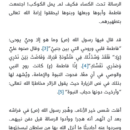
الرسالة تحت الكساء فكيف لم يمل الكوكب! اجتمعت
فاطمة وأبوها وبعلها وبنوها ليحققوا إرادة الله تعالى
بتطهيرهم.
قد قال فيها رسول الله (ص) وما هو إلا وحيٌ يوحى:
“فاطمة قلبي وروحي التي بين جنبيَّ”
[3]
، وقال صنوه عليٌ
(ع):” فَلَقَدْ وَسَّدْتُكَ فِي مَلْحُودَةِ قَبْرِكَ وَفَاضَتْ بَيْنَ نَحْرِي
وَصَدْرِي نَفْسُكِ”
[4]
. إذًا فاطمة (ع) كانت روح النبي
والوصي في آنٍ معًا، فحوت النبوة والإمامة، ويُشهد لها
بذلك في نص الزيارة حيث يقول الزائر مخاطبًا الله تعالى:
“وأرخيت دونها حجاب النبوة”
[5]
.
أفلت شمس خير الأنام، وهُجر رسول الله (ص) في فراشه
بعد أن اتّهم أنه هجر! ووأدوا الرسالة قبل دفن نبيهم.
وسردوا عنه أحاديثًا ما أنزل الله بها من سلطان ليسخرّوها