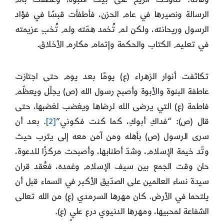
الرسالة ونصيرها في عام الحزن، فأطفأت قبسًا في فؤاد
الرسول وريحانته، ولكن لم تُخمد همّته ولم تُخبِ عزيمته
في تعليم الكتاب والحكمة وإتمام مكارم الأخلاق.
تكاثفت أنوار الزهراء (ع) يومًا بعد يوم حتى اجتازت
عاطفة البنوة والأبوة وأصبح رسول الله (ص) يجلّل ويعظّم
فاطمة (ع) التي يرضى الله لرضاها ويغضب لغضبها، حتى
قال (ص): “فداكِ أبوكِ، كما كنت فكوني”
[2]
. بعد أن
سرى الرسول (ص) بأهله ومن آمن معه إلى يثرب حيث
وتّد خيمة الإسلام، وشدّ أطنابها، وأصبحت مركزًا للدعوة،
حان وقت الجمع بين سيف الإسلام وغمده، فعُقد قران
سيدة نساء العالمين على الصدّيق الأكبر في السماء قبل أن
يلتحما في الأرض. كان مهرها السرمدي (ع) من الله تعالى
الشفاعة لمحبيها، ومهرها الدنيوي درع عليٍ (ع).