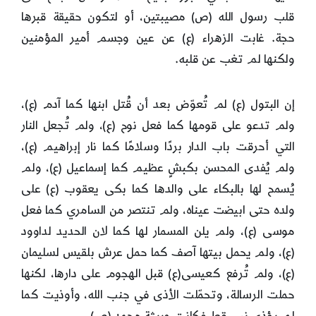
قلب رسول الله (ص) مصيبتين، أو لتكون حقيقة قبرها
حجة. غابت الزهراء (ع) عن عين وجسم أمير المؤمنين
ولكنها لم تغب عن قلبه.
إن البتول (ع) لم تُعوّض بعد أن قُتل ابنها كما آدم (ع)،
ولم تدعو على قومها كما فعل نوح (ع)، ولم تُجعل النار
التي أحرقت باب الدار بردًا وسلامًا كما نار إبراهيم (ع)،
ولم يُفدى المحسن بكبشٍ عظيم كما إسماعيل (ع)، ولم
يُسمح لها بالبكاء على والدها كما بكى يعقوب (ع) على
ولده حتى ابيضت عيناه، ولم تنتصر من السامري كما فعل
موسى (ع)، ولم يلن المسمار لها كما لان الحديد لداوود
(ع)، ولم يحمل بيتها آصف كما حمل عرش بلقيس لسليمان
(ع)، ولم تُرفع كعيسى(ع) قبل الهجوم على دارها، لكنها
حملت الرسالة، وتحمّلت الأذى في جنب الله، وأوذيت كما
لم يؤذى نبي قط فكانت وريثة محمدٍ (ص).