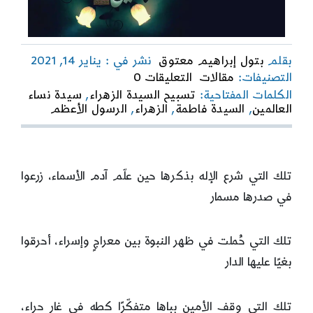
بقلم
بتول إبراهيم معتوق
نشر في : يناير 14, 2021
on
التصنيفات:
مقالات
التعليقات 0
نور
الكلمات المفتاحية:
تسبيح السيدة الزهراء
,
سيدة نساء
على
العالمين
,
السيدة فاطمة
,
الزهراء
,
الرسول الأعظم
نور..
تلك التي شرع الإله بذكرها حين علّم آدم الأسماء، زرعوا
في صدرها مسمار
تلك التي حُملت في ظهر النبوة بين معراجٍ وإسراء، أحرقوا
بغيًا عليها الدار
تلك التي وقف الأمين بباها متفكّرًا كطه في غار حراء،