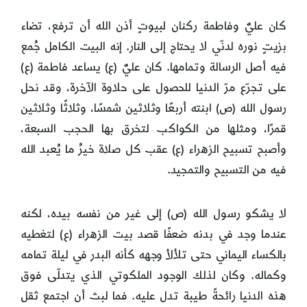
كان عليٌ وفاطمة ركنان لبيوتٍ أذن الله أن ترفع، تضاء
بزيتٍ نوره لدنّي لا يحتاج إلى النار. إنه البيت الكامل جُمع
فيه أصل الرسالة وتمامها. كان عليٌ (ع) يساعد فاطمة (ع)
على تجرّع مرّ الدنيا للحصول على حلاوة الآخرة، وقد نحل
رسول الله (ص) ابنته أربعًا وثلاثين شمسًا، وثلاثًا وثلاثين
قمرًا، ومثلها من الكواكب لتخرق بها الحجب السبعة،
وأصبح تسبيح الزهراء (ع) عقب كل صلاة خيرُ ما يُعبد الله
فيه من التسبيح والتمجيد.
لا يشكو رسول الله (ص) إلى غير من نفسه بيده، لكنه
عندما وجد في بدنه ضعفًا قصد بيت الزهراء (ع) لتغطيه
بالكساء اليماني حتى تلألأ وجهه كأنه البدر في ليلة تمامه
وكماله. وكان لذلك الوجود الملكوتي الذي يتدلّى فوق
هذه الدنيا رائحةً طيبة تدل عليه. فما لبث أن اجتمع ثقل