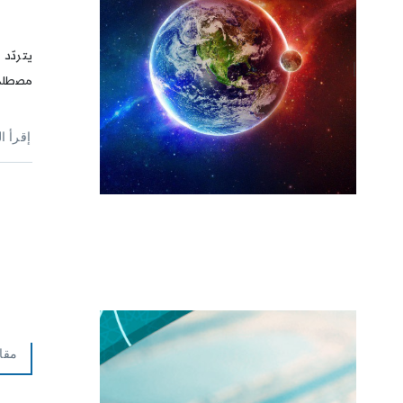
يتردّد
مصطلح 
إقرأ ا
مقا