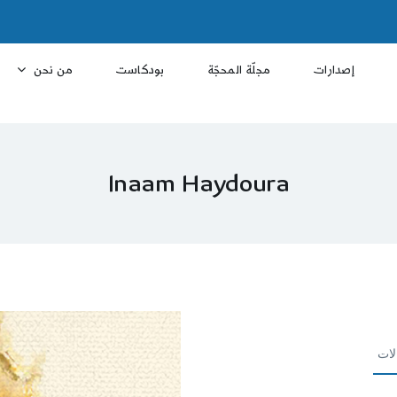
إصدارات
مجلّة المحجّة
بودكاست
من نحن
Inaam Haydoura
لات