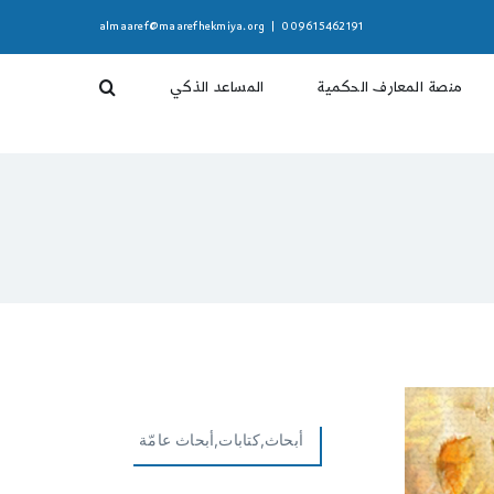
almaaref@maarefhekmiya.org
|
009615462191
منصة المعارف الحكمية
المساعد الذكي
أبحاث,كتابات,أبحاث عامّة