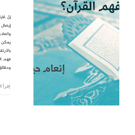
إنّ غاي
إيصال 
والمادي
يمكن لل
بالارتق
فهم ال
وحقائق
إقرأ ا