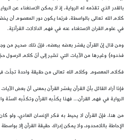
بالقدر الذي تقدّمه له الرواية، إذ لا يمكن الاستغناء عن ال
كلام الله تعالى بالواسطة، فربّما يكون دور المعصوم أن يخصّ
في علوم القران الاستغناء عنه في فهم الدلالات القرآنيّة.
ومن قال إنّ القرآن يفسّر بعضه ببعضه، فإنّ ذلك صحيح من وجه
فخدوه﴾ وغيرها من الآيات التي تشير إلى أنّ كلام الرسول حجّ
فكلام المعصوم وكلام الله تعالى من حقيقة واحدة تجلّت في 
فإذا أراد القائل بأنّ القرآن يفسّر القرآن بمعنى أنّ بعض الآي
الرواية في فهم القرآن… فهذا يكذّبه القرآن وتكذّبه السنّة و
من هنا، فإنّ القرآن لا يحيط به فكر الإنسان العادي، ولو كا
الإحاطة باللامحدود، ولا يمكن إدراك حقيقة القرآن إلا بواسطة 