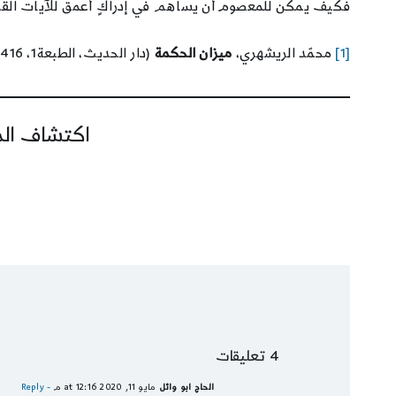
فكيف يمكن للمعصوم أن يساهم في إدراكٍ أعمق للآيات القرآن
[1]
محمّد الريشهري،
ميزان الحكمة
(دار الحديث، الطبعة1، 1416ه)، الجزء 3، الصفحة 2531.
اكتشاف المز
4 تعليقات
الحاج ابو وائل
مايو 11, 2020 at 12:16 م
- Reply