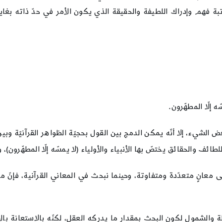
بة فهم وإدراك اللطيفة والحقيقة الذي يكون الأمر في حدّ ذاته بغاي
 إلّا المطهّرون.
شيء، إلا أنّه يمكن الدمج بين القول بحجيّة الظواهر القرآنيّة وبين
طائف والحقائق يختصّ بها الأنبياء والأولياء (لا يمسّه إلّا المطهّرون)،
معانٍ متعدّدة ومتفاوتة، وحينما نبحث في المعاني القرآنية، فإنّ م
طة والشمول لكون البحث بمقدار ما يدركه العقل، لكنّه بالاستعانة بالأ