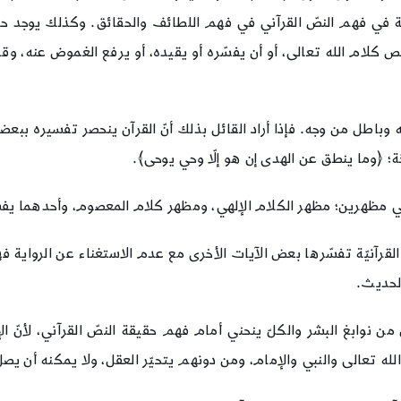
رواية في فهم النصّ القرآني في فهم اللطائف والحقائق. وكذلك يوجد حا
ص كلام الله تعالى، أو أن يفسّره أو يقيده، أو يرفع الغموض عنه، و
 وباطل من وجه. فإذا أراد القائل بذلك أنّ القرآن ينحصر تفسيره ببع
ة؛ ﴿وما ينطق عن الهدى إن هو إلّا وحي يوحى﴾.
مظهرين؛ مظهر الكلام الإلهي، ومظهر كلام المعصوم، وأحدهما يفسّر
ات القرآنيّة تفسّرها بعض الآيات الأخرى مع عدم الاستغناء عن الرواية
الحديث.
ن من نوابغ البشر والكلّ ينحني أمام فهم حقيقة النصّ القرآني، لأنّ 
الله تعالى والنبي والإمام، ومن دونهم يتحيّر العقل، ولا يمكنه أن يص