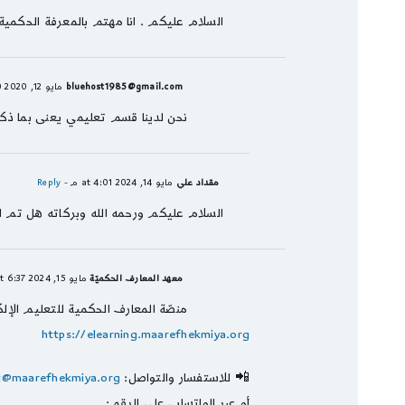
السلام عليكم . انا مهتم بالمعرفة الحكم
bluehost1985@gmail.com
مايو 12, 2020 at 7:40 ص
نحن لدينا قسم تعليمي يعنى بما ذكرت
مقداد علي
مايو 14, 2024 at 4:01 م
- Reply
السلام عليكم ورحمه الله وبركاته هل تم ا
معهد المعارف الحكميّة
مايو 15, 2024 at 6:37 ص
منصّة المعارف الحكمية للتعليم الإلك
https://elearning.maarefhekmiya.org
📲 للاستفسار والتواصل:
t@maarefhekmiya.org
أو عبر الواتساب على الرقم: