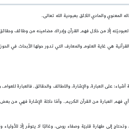
القرآن
له المعنوي والمادي اللائق بعبودية الله تعالى.
سب لعبوديّته إلّا من خلال فهم القرآن وإدراك مضامينه من وظائف وحقائ
رآنية هي غاية العلوم والمعارف التي تدور حولها الأبحاث في الحوز
أشياء: على العبارة، والإشارة، واللطائف والحقائق. فالعبارة للعوام، وا
ة أي فهم العبارة من القرآن الكريم. وأمّا دلالة الإشارة فهي من بعض
اج إلى طهارة قلبيّة وصفاء روحي، وغالبًا لا يتوفّر إلّا للأولياء وال