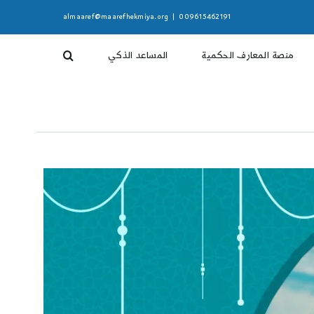
almaaref@maarefhekmiya.org
|
009615462191
منصة المعارف الحكمية
المساعد الذكي