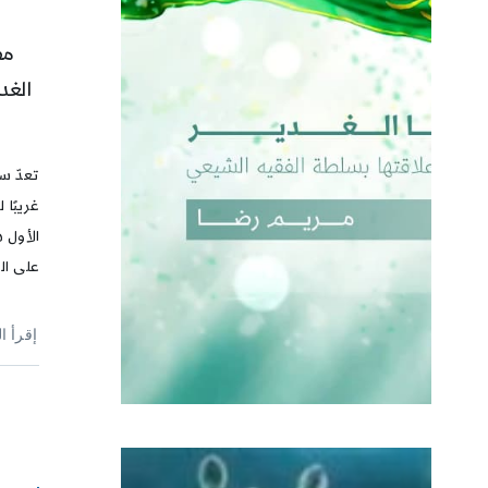
مف
الغد
تعدّ سو
غريبًا 
الأول 
على الن
إقرأ ا