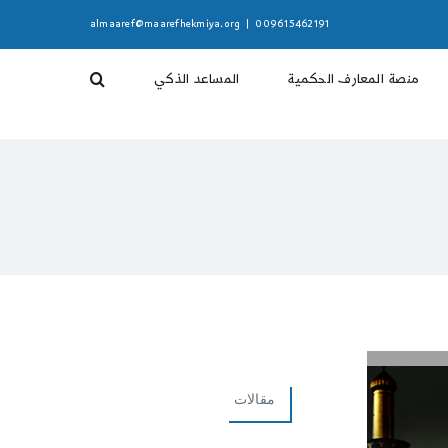
almaaref@maarefhekmiya.org
|
009615462191
منصة المعارف الحكمية
المساعد الذكي
مقالات