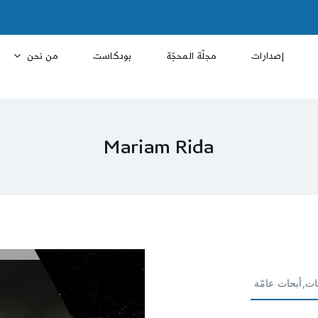
إصدارات
مجلّة المحجّة
بودكاست
من نحن
Mariam Rida
ات,أبحاث عامّة