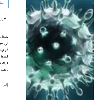
مقا
فير
يعيش ا
في موا
الصحة 
الجائح
بالعدوى
إقرأ ا