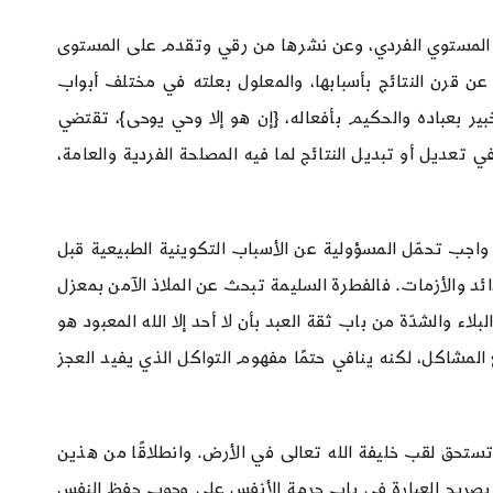
لى المستوي الفردي، وعن نشرها من رقي وتقدم على المستوى
عن قرن النتائج بأسبابها، والمعلول بعلته في مختلف أبواب
خبير بعباده والحكيم بأفعاله، {إن هو إلا وحي يوحى}، تقتضي
 تعديل أو تبديل النتائج لما فيه المصلحة الفردية والعامة،
 واجب تحمّل المسؤولية عن الأسباب التكوينية الطبيعية قبل
شدائد والأزمات. فالفطرة السليمة تبحث عن الملاذ الآمن بمعزل
بلاء والشدّة من باب ثقة العبد بأن لا أحد إلا الله المعبود هو
ع المشاكل، لكنه ينافي حتمًا مفهوم التواكل الذي يفيد العجز
ى تستحق لقب خليفة الله تعالى في الأرض. وانطلاقًا من هذين
ّ بصريح العبارة في باب حرمة الأنفس على وجوب حفظ النفس