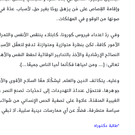
وإقامة القِصاص على مَن يزهق روحًا بغير حق، لأسباب عدّة في ط
صونها من الوقوع في المهلكات.
وفي ردّ اعتداء فيروس كورونا، كابتلاء ينتقص الأنفس والثمرات، 
الأمور كافة، لكن بنظرة متوازية ومتوازنة تدفع لتعقّل الأس
النصائح الإرشادية والأخذ بالتدابير الوقائية لحفظ النفس والأ
تعالى: {… ومن احياها فكأنما أحيا الناس جميعًا…}.
وعليه، يتكاتف الدين والعلم ليشكّلا معًا السلاح الأقوى وال
جوهرها، فتتحوّل عندئذ التهديدات إلى تحدّيات تصنع النصر وا
الغيبية المنقذة، علاوة على تصفية الحس الإنساني من شوائب 
سياسة متطرفة، فضلًا عن أي ممارسات دينية سلبية، لا تبقي م
*طالبة دكتوراه