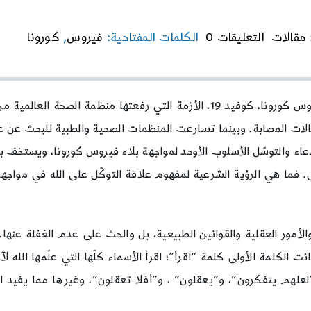
on
مقالات
التعليقات 0
الكلمات المفتاحية:
فيروس
,
كورونا
فيروس
كورونا
ما
بين
مطرقة
يعيش العالم أجمع مرحلة صعبة وحرجة في مواجهة أزمة فيروس كورونا، كوفيد 19، 
الدين
ات المصابة. وبينما تسارعت المنظمات الصحية والطبية للبحث عن علاج
وسندان
العلم
عاء والتوسّل الأسلوب الأوحد لمواجهة بلاء فيروس كورونا، ويستخف بال
ى. فما هي الرؤية الشرعية لمفهوم علاقة التوكّل على الله في مواجهة 
الأمور العقلية والقوانين الطبيعية، بل والحث على عدم الغفلة عنها.
ت الكلمة الأولى كلمة “اقرأ”؛ اقرأ الأسماء كلّها التي علّمها الله 
علهم يتفكرون”، و”يعقلون” ، و”أفلا تعقلون”، وغيرها مما يفيد اص