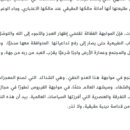
ليعتها أنها أمانة مالكها الحقيقي عند مالكها الاعتباري. وجاء الوعي
فإنّ المواجهة الفعّالة تقتضي إظهار العجز واللجوء إلى الله والتوسّل إ
باب الطبيعية حتى يصار إلى رفع تداعياتها المتوافقة معها سنخيًّا، 
هل والمجتمع وعمارة الأرض واجبًا شرعيًّا يقرّب العبد من ربه من جهة،
أنجع في مواجهة هذا العدو الخفيّ. وهي الشدائد التي تصنع المعجزات
لشفاء. وسيشهد العالم حتمًا، في مواجهة الفيروس تطورًا في مجال إع
التفرقة والعنصرية التي أفرزتها السياسات العالمية. بيد أن هذه ال
ن قداسة دينية حقيقية، ولا تذر.