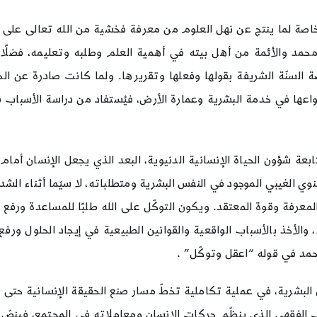
 خاصة لما ينتج عن نهل العلوم من معرفة فخشية من الله تعالى ع
محمد والأئمة من أهل بيته في أهمية العلم وطلبه وتعليمه، فضلًا 
لاصة السنّة الشريفة بقولها وفعلها وتقريرها. ولما كانت صادرة عن ال
اعها في خدمة البشرية وعمارة الأرض، فيُستفاد من دراسة الأسباب في
بعة شؤون الحياة الإنسانية الدنيوية، البعد الذي يجعل الإنسان أمام
معنوي الغيبي الموجود في النفس البشرية ومتطلباته، لا سيّما أثناء ال
المعرفة وقوة المعتقد. ويكون التوكّل على الله طلبًا للمساعدة ورفع ال
ي، والأخذ بالأسباب الواقعية والقوانين الطبيعية في إيجاد الحلول ورف
حمد في قوله “اعقل وتوكّل” .
نفس البشرية، في عملية تكاملية تخطّ مسار صنع الحقيقة الإنسانية حت
انب الفقهي الذي ينظّم حركات الإنسان ومعاملاته في المجتمع، فينص