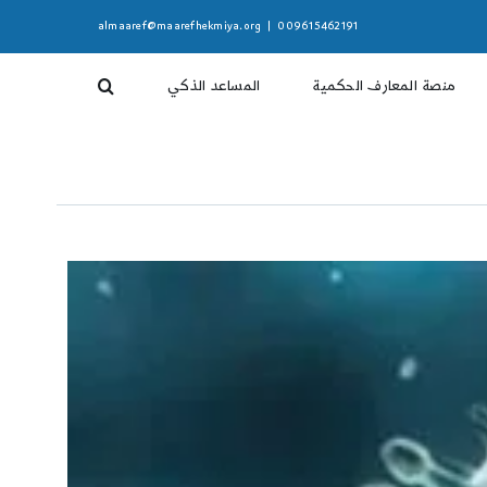
almaaref@maarefhekmiya.org
|
009615462191
منصة المعارف الحكمية
المساعد الذكي