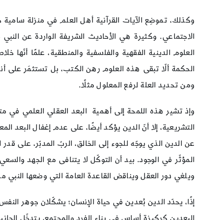
وكذلك، تموضِع الآيات القرآنية أهل العلم في منزلة سامية
الاجتماعي. وكثيرة هي الأحاديث الشريفة الواردة عن النبي 
العلوم الدينية الفقهية والفلسفية والمنطقية، علمًا أنّها خ
الحكمة ألّا تبقى هذه العلوم رهن الكتب، بل تستثمَر على أنو
ومن تحديد العلة لرفع المعلول مثلًا.
وإذ تشير هذه اللمحة إلى أهمية البعد العقلي العلمي في متا
التشريعية، إلا أنّ الدين يؤكد أيضًا، على عدم إغفال البعد ال
عن الدين الذي يوجّه للجوء إلى الخالق، الربّ المدبّر، على قدر 
المؤثّر في الوجود. بيد أن التوكّل لا يتنافى مع الجهد والسع
ويلغي دور العقل ويناقض القاعدة العامة التي وضعها النبي م
إذًا، يحدّد الدين بُعدين في حياة الإنسان؛ يشكّلان جوهر ال
البعدين كركيزة أساس في بناء الفرد والمجتمع، يتدخّل الج