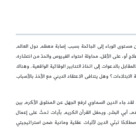
الأزمة التي رفعتها منظمة الصحة العالمية من مستوى الوباء إلى الجائحة بسبب إصابة معظم دول العالم
 أو، على الأقل، محاولة احتواء الفيروس والحدّ من انتشاره،
مقابل بالدعوات إلى اتخاذ التدابير الوقائية الواقعية. وهناك
الابتلاءات؟ وهل يتنافى الاعتقاد الديني مع الأخذ بالأسباب
 لقد جاء الدين السماوي لرفع الجهل عن المخلوق الأكرم بين
لآدم، أبي البشر. ويحفل القرآن الكريم بآيات تحثّ على إعمال
طلاحًا تبنّي الدين لآليات عقلية ومادية ضمن استراتيجيتي