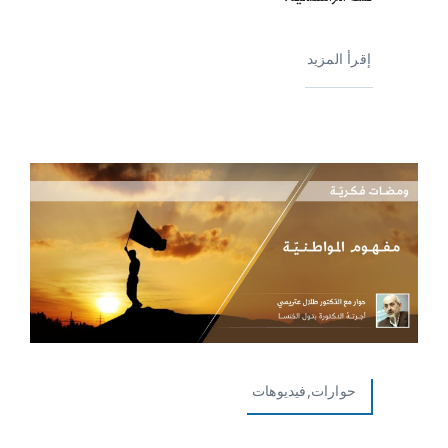
إقرأ المزيد
حوارات,فيديوهات