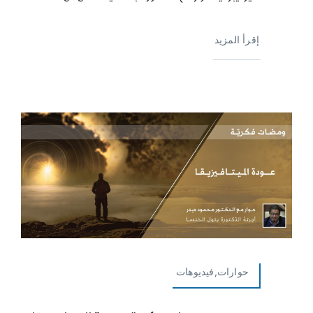
إقرأ المزيد
حوارات,فيديوهات