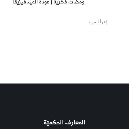
ومضات فكرية | عودة الميتافيزيقا
إقرأ المزيد
المعارف الحكميّة