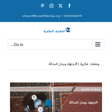
Ski
Pinterest
Instagram
Facebook
X
t
almaaref@maarefhekmiya.org
|
009615462191
conten
Go to...
ومضات فكرية | الاجتهاد وجدل الحداثة