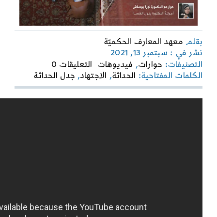
بقلم
معهد المعارف الحكميّة
نشر في : سبتمبر 13, 2021
on
التصنيفات:
حوارات
,
فيديوهات
التعليقات 0
ومضات
الكلمات المفتاحية:
الحداثة
,
الاجتهاد
,
جدل الحداثة
فكرية
|
الاجتهاد
وجدل
الحداثة