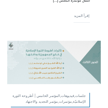
أعمال مؤتمره الخامس [...]
إقرأ المزيد
جلسات,فيديوهات,المؤتمر الخامس | أطروحة الثورة
الإسلاميّة,مؤتمرات,مؤتمر التجديد والاجتهاد