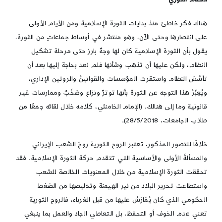
هناك فكر خاطئ منذ بدايات الثورة الإسلامية ومن الأيام الأولى
على انتصارها وحتى الآن، وهو منتشر في أوساط جماعاتٍ من الثورة،
يقول بأن الثورة الإسلامية كان لها وجهٌ بارز حتى مرحلة تشكيل
النظام، ولكن عليها أن تذهب وشأنها فلم نعد بحاجة إليها بعد أن
تأسَّسَ النظام واستقرت المؤسسات والقوانينُ والروتين الإداري،
ويُعِبِّرُ هذا التوجه عن الثورة بأنها توترٌ ونزاع وصَخَبٌ وممارسات غير
قانونية وما إلى هنالك. (الإمام الخامنئي، كلامه خلال لقائه جمعًا من
طلاب الجامعات، 28/5/2018).
خلافًا للتصور المذكور، تعتبر الروح الثورية روحَ الشعب الإيراني
والمسألةَ الأولى والأساسية التي تتقدم حركة الثورة الإسلامية. فقد
تحققت الثورة الإسلامية من خلال المعنويات الخالصة للشعب
واستطاعت تحرير البلاد من نير الهيمنة وتخليصها من الضغط
الحكومي الذي كان يُمَارَسُ عليها من قبل الغرباء
.
فالروح الثورية
تعني عدم الخوف أو التحفظ، بل التعاطي الجاد والعمل بما ينبغي