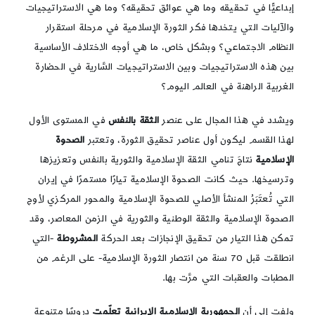
إبداعيًّا في تحقيقه وما هي عوائق تحقيقه؟ وما هي الاستراتيجيات
والآليات التي يتخدها فكر الثورة الإسلامية في مرحلة استقرار
النظام الاجتماعي؟ وبشكل خاص، ما هي أوجه الاختلاف الأساسية
بين هذه الاستراتيجيات وبين الاستراتيجيات السَّارية في الحضارة
الغربية الراهنة في العالم اليوم؟
ويشدد في هذا المجال على عنصر
الثقة بالنفس
في المستوى الأول
لهذا القسم ليكون أول عناصر تحقيق الثورة، وتعتبر
الصحوة
الإسلامية
نتاجَ تنامي الثقة الإسلامية والثورية بالنفس وتعزيزها
وترسيخها. حيث كانت الصحوة الإسلامية تيارًا مستمرًا في إيران
التي تُعتَبَرُ المنشأ الأصلي للصحوة الإسلامية والمحور المركزي لأوج
الصحوة الإسلامية والثقة الوطنية والثورية في الزمن المعاصر، وقد
تمكن هذا التيار من تحقيق الإنجازات بعد الحركة
المشروطة
-التي
انطلقت قبل 70 سنة من انتصار الثورة الإسلامية- على الرغم من
المطبات والعقبات التي مرَّت بها.
ولفت إلى أن
الجمهورية الإسلامية الإيرانية تعلّمت
دروسًا متنوعة