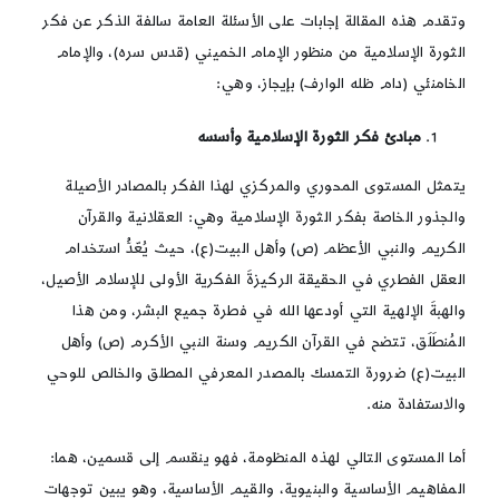
وتقدم هذه المقالة إجابات على الأسئلة العامة سالفة الذكر عن فكر
الثورة الإسلامية من منظور الإمام الخميني (قدس سره)، والإمام
الخامنئي (دام ظله الوارف) بإيجاز، وهي:
مبادئ فكر الثورة الإسلامية وأسسه
يتمثل المستوى المحوري والمركزي لهذا الفكر بالمصادر الأصيلة
والجذور الخاصة بفكر الثورة الإسلامية وهي: العقلانية والقرآن
الكريم والنبي الأعظم (ص) وأهل البيت(ع)، حيث يُعّدُّ استخدام
العقل الفطري في الحقيقة الركيزةَ الفكرية الأولى للإسلام الأصيل،
والهبةَ الإلهية التي أودعها الله في فطرة جميع البشر، ومن هذا
المُنطَلَق، تتضح في القرآن الكريم وسنة النبي الأكرم (ص) وأهل
البيت(ع) ضرورة التمسك بالمصدر المعرفي المطلق والخالص للوحي
والاستفادة منه.
أما المستوى التالي لهذه المنظومة، فهو ينقسم إلى قسمين، هما:
المفاهيم الأساسية والبنيوية، والقيم الأساسية، وهو يبين توجهات