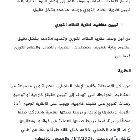
ومسارٌ لعملية تحقيقه، وسوف نعمد إلى إيضاح البنود التالية بغية
تبيين نظرية النظام الثوري ورسم ملامحه بشكل دقيق
:
تبيين مفاهيم نظرية النظام الثوري
من أجل وصف نظرية النظام الثوري وتحديد ملامحه بشكل دقيق
سنقوم بداية بتعريف مصطلحات: النظرية والنظام، والنظام الثوري
فيما يلي:
النظرية
من خلال الاستعانة بكلام الإمام الخامنئي، النظرية هي مجموعة من
المفاهيم المرتبطة التي تهدف إلى تبيين حقيقةٍ خارجية أو توصيةٍ
بإحداث تغييرٍ على حقيقة خارجية، ويجب على النظرية توفير الأداة
اللازمة لاختبارها وإثباتها. وترتبط صحتها العلمية بامتلاكها صدقًا
منطقًا وخبريًا، فيما ترتبط صحتها العملية في فوائدها وفعاليتها
(ر.ك. الإمام الخامنئي، كلامه خلال لقائه طيفًا واسعًا من أهالي
كاشان وآران وبيدغل، 11/11/2001، والمجلسَ الاقتصادي