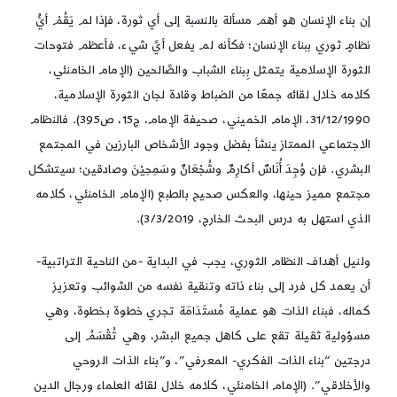
إن بناء الإنسان هو أهم مسألة بالنسبة إلى أي ثورة، فإذا لم يَقُمْ أيُّ
نظامٍ ثوري ببناء الإنسان؛ فكأنه لم يفعل أيَّ شيء، فأعظم فتوحات
الثورة الإسلامية يتمثل بِبناء الشباب والصَّالحين (الإمام الخامنئي،
كلامه خلال لقائه جمعًا من الضباط وقادة لجان الثورة الإسلامية،
31/12/1990، الإمام الخميني، صحيفة الإمام، ج15، ص395). فالنظام
الاجتماعي الممتاز ينشأ بفضل وجود الأشخاص البارزين في المجتمع
البشري. فإن وُجِدَ أُنَاسٌ أكارِمٌ وشُجْعَانٌ وسَمِحِيْنَ وصادقين؛ سيتشكل
مجتمع مميز حينها، والعكس صحيح بالطبع (الإمام الخامنئي، كلامه
الذي استهل به درس البحث الخارج، 3/3/2019).
ولنيل أهداف النظام الثوري، يجب في البداية -من الناحية التراتبية-
أن يعمد كل فرد إلى بناء ذاته وتنقية نفسه من الشوائب وتعزيز
كماله، فبناء الذات هو عملية مُستَدَامَة تجري خطوة بخطوة، وهي
مسؤولية ثقيلة تقع على كاهل جميع البشر، وهي تُقْسَمُ إلى
درجتين “بناء الذات الفكري- المعرفي”، و”بناء الذات الروحي
والأخلاقي”. (الإمام الخامنئي، كلامه خلال لقائه العلماء ورجال الدين