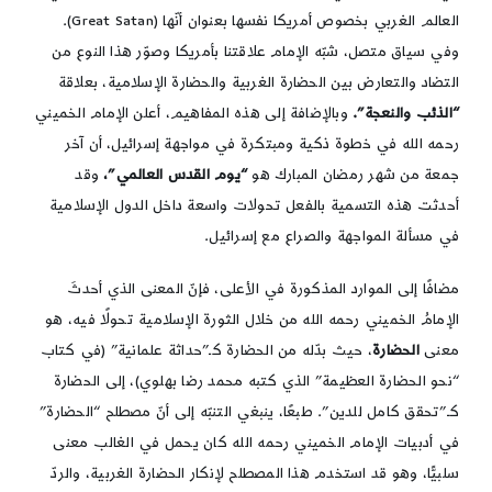
العالم الغربي بخصوص أمريكا نفسها بعنوان أنّها (Great Satan).
وفي سياق متصل، شبّه الإمام علاقتنا بأمريكا وصوّر هذا النوع من
التضاد والتعارض بين الحضارة الغربية والحضارة الإسلامية، بعلاقة
“الذئب والنعجة”.
وبالإضافة إلى هذه المفاهيم، أعلن الإمام الخميني
رحمه الله في خطوة ذكية ومبتكرة في مواجهة إسرائيل، أن آخر
جمعة من شهر رمضان المبارك هو
“يوم القدس العالمي”،
وقد
أحدثت هذه التسمية بالفعل تحولات واسعة داخل الدول الإسلامية
في مسألة المواجهة والصراع مع إسرائيل.
مضافًا إلى الموارد المذكورة في الأعلى، فإنّ المعنى الذي أحدثَ
الإمامُ الخميني رحمه الله من خلال الثورة الإسلامية تحولًا فيه، هو
معنى
الحضارة
، حيث بدّله من الحضارة كـ”حداثة علمانية” (في كتاب
“نحو الحضارة العظيمة” الذي كتبه محمد رضا بهلوي)، إلى الحضارة
كـ”تحقق كامل للدين”. طبعًا، ينبغي التنبّه إلى أنّ مصطلح “الحضارة”
في أدبيات الإمام الخميني رحمه الله كان يحمل في الغالب معنى
سلبيًّا، وهو قد استخدم هذا المصطلح لإنكار الحضارة الغربية، والردّ