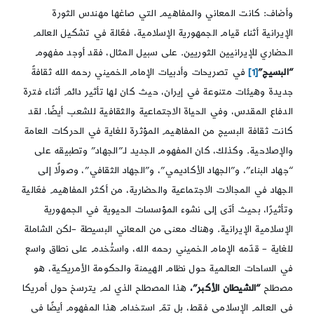
وأضاف: كانت المعاني والمفاهيم التي صاغها مهندس الثورة
الإيرانية أثناء قيام الجمهورية الإسلامية، فعّالة في تشكيل العالم
الحضاري للإيرانيين الثوريين. على سبيل المثال، فقد أوجد مفهوم
“البسيج”
[1]
في تصريحات وأدبيات الإمام الخميني رحمه الله ثقافةً
جديدة وهيئات متنوعة في إيران، حيث كان لها تأثير دائم أثناء فترة
الدفاع المقدس، وفي الحياة الاجتماعية والثقافية للشعب أيضًا. لقد
كانت ثقافة البسيج من المفاهيم المؤثرة للغاية في الحركات العامة
والإصلاحية. وكذلك، كان المفهوم الجديد لـ”الجهاد” وتطبيقه على
“جهاد البناء”، و”الجهاد الأكاديمي”، و”الجهاد الثقافي”، وصولًا إلى
الجهاد في المجالات الاجتماعية والحضارية، من أكثر المفاهيم فعّالية
وتأثيرًا، بحيث أدّى إلى نشوء المؤسسات الحيوية في الجمهورية
الإسلامية الإيرانية. وهناك معنى من المعاني البسيطة –لكن الشاملة
للغاية – قدّمه الإمام الخميني رحمه الله، واستُخدم على نطاق واسع
في الساحات العالمية حول نظام الهيمنة والحكومة الأمريكية، هو
مصطلح
“الشيطان الأكبر”،
هذا المصطلح الذي لم يترسخ حول أمريكا
في العالم الإسلامي فقط، بل تمّ استخدام هذا المفهوم أيضًا في