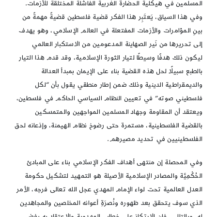
المسلمين في هيكلية الحضارة الغربية الفاشلة المختلقة للأزمات.
وفي هذا السياق، يَعتَبِر هذا الفكر قضية فلسطين قضيةً مهمةً من
بينِ المؤامرات والأزمات المفتعلة في العالم الإسلامي، وهو يهدف
إلى تحريرها من نَير الصهاينة المدعومين من الاستكبار العالمي
ليكون ذلك هدفًا وسيطًا لتيار الثورة الإسلامية، وقد قدم هذا التيار
بالطبع سبيلًا لحل هذه القضية بناء على الإيمان بمبدأ العدالة
والديمقراطية الدينية وذلك ضمن إطار منطقي يقول بأن “لكل
فلسطيني صوته” في تعيين النظام السياسي الحاكم في فلسطين،
ويعتقد أن المقاومة وجهاد المسلمين المواجهين والمتمسكين
بالقضية الفلسطينية، مستمرة حتى رضوخ نظام الهيمنة، وإذعانه لحق
الفلسطينيين في تحديد مصيرهم.
وفي المحصلة إن منتهى أهداف الفكر الإسلامي بناء على المبادئ
الحُكْمِيَّة والمصادر الإسلامية الأصيلة هو التمهيد لتشكيل حكومة
العدل العالمية تحت لواء الإمام المهدي عجل الله تعالى فرجه، الأمر
الذي سوف يتحقق بعد ظهوره ونُصرَةِ أعوانه المخلصين والمجاهدين
له، وبالتالي، فإن الارتكاز على خطاب المهدوية والاعتقاد به يفضي