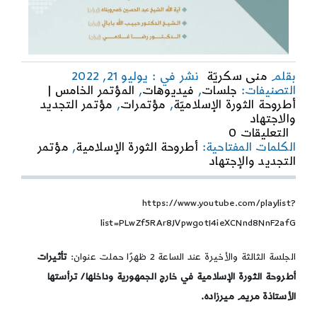
بقلم
منى سكريّة
نشر في : يوليو 21, 2022
التصنيفات:
جلسات
,
فيديوهات
,
المؤتمر الخامس |
أطروحة الثورة الإسلاميّة
,
مؤتمرات
,
مؤتمر التجديد
والاجتهاد
on
التعليقات 0
تقرير
الكلمات المفتاحية:
أطروحة الثورة الإسلامية
,
مؤتمر
الجلسة
التجديد والإجتهاد
الثالثة
من
أعمال
https://www.youtube.com/playlist?
المؤتمر
list=PLwZf5RAr8JVpwgotI4ieXCNnd8NnF2afG
الخامس
للتجديد
الجلسة الثالثة والأخيرة عند الساعة 2 ظهرًا حملت عنوان:
تأثيرات
والاجتهاد
الفكري
أطروحة الثورة الإسلامية في خارج الجمهورية وداخلها/ ترأستها
الأستاذة مريم ميرزاده.