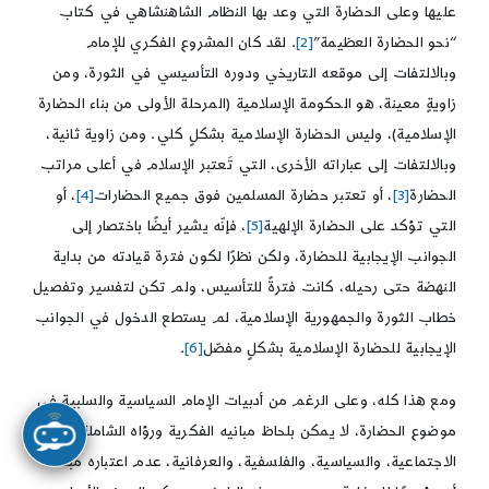
عليها وعلى الحضارة التي وعد بها النظام الشاهنشاهي في كتاب
“نحو الحضارة العظيمة”
[2]
. لقد كان المشروع الفكري للإمام
وبالالتفات إلى موقعه التاريخي ودوره التأسيسي في الثورة، ومن
زاويةٍ معينة، هو الحكومة الإسلامية (المرحلة الأولى من بناء الحضارة
الإسلامية)، وليس الحضارة الإسلامية بشكلٍ كلي. ومن زاوية ثانية،
وبالالتفات إلى عباراته الأخرى، التي تَعتبر الإسلام في أعلى مراتب
الحضارة
[3]
، أو تعتبر حضارة المسلمين فوق جميع الحضارات
[4]
، أو
التي تؤكد على الحضارة الإلهية
[5]
، فإنّه يشير أيضًا باختصار إلى
الجوانب الإيجابية للحضارة، ولكن نظرًا لكون فترة قيادته من بداية
النهضة حتى رحيله، كانت فترةً للتأسيس، ولم تكن لتفسير وتفصيل
خطاب الثورة والجمهورية الإسلامية، لم يستطع الدخول في الجوانب
الإيجابية للحضارة الإسلامية بشكلٍ مفصّل
[6]
.
ومع هذا كله، وعلى الرغم من أدبيات الإمام السياسية والسلبية في
موضوع الحضارة، لا يمكن بلحاظ مبانيه الفكرية ورؤاه الشاملة
الاجتماعية، والسياسية، والفلسفية، والعرفانية، عدم اعتباره مبدعًا