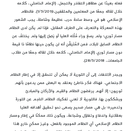
فعله بعيدًا عن مظاهر التفاخر والتجمل. (الإمام الخامنئي، كلامه
خلال لقائه جمعًا من المعلمين والمثقفين،1/5/2019). فالنظام
الإسلامي هو في وسط ساحة حرب عظيمة وشاملة، يجب الشعور
بهذه المعركة والتعرف على الطرف المقابل. فإذا لم يكن لدى النظام
مسار ثوري؛ ولم يسعَ وراء مُثُله العليا أو يَصِلْ إليها ولم يختلفْ عن
النظام السابق للبلاد، فمن المُتَيَقِّنِ أنه لن يكون حينها نظامًا ذا قيمة
دون مسار ثوري (الإمام الخامنئي، كلامه خلال لقائه جمعًا من طلاب
الجامعات، 28/5/2018).
ويجدر الالتفات إلى أن الثورية لا يمكن أن تتحقق إلا في إطار النظام
الاجتماعي. فهناك فكر خاطئ يعتقد به البعض ممن يدعون بأنهم
ثوريون؛ إلا أنهم يرفضون النظام والقيم والأركان والمبادئ
ويشككون بها. فالثورية لا تعني تفكيك النظام الناجم عن الثورة
وتدميره؛ بل هي مسار صحيح يسعى نحو تحقيق أهدافه العليا
بعقلانية واندفاع وتفاؤل وشجاعة، ويكون ذلك ممكنًا في إطار ومسار
النظام الإسلامي أي النظام الموجود بالفعل، وغيرَ ممكنٍ خارج هذا