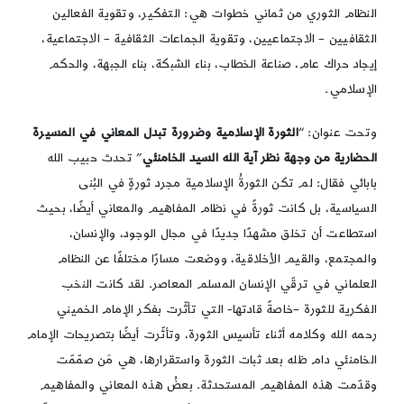
النظام الثوري من ثماني خطوات هي: التفكير، وتقوية الفعالين
الثقافيين – الاجتماعيين، وتقوية الجماعات الثقافية – الاجتماعية،
إيجاد حراك عام، صناعة الخطاب، بناء الشبكة، بناء الجبهة، والحكم
الإسلامي.
وتحت عنوان: “
الثورة الإسلامية وضرورة تبدل المعاني في المسيرة
الحضارية من وجهة نظر آية الله السيد الخامنئي
” تحدث حبيب الله
بابائي فقال: لم تكن الثورةُ الإسلامية مجرد ثورةٍ في البُنى
السياسية، بل كانت ثورةً في نظام المفاهيم والمعاني أيضًا، بحيث
استطاعت أن تخلق مشهدًا جديدًا في مجال الوجود، والإنسان،
والمجتمع، والقيم الأخلاقية، ووضعت مسارًا مختلفًا عن النظام
العلماني في ترقّي الإنسان المسلم المعاصر. لقد كانت النخب
الفكرية للثورة –خاصةً قادتها- التي تأثّرت بفكر الإمام الخميني
رحمه الله وكلامه أثناء تأسيس الثورة، وتأثّرت أيضًا بتصريحات الإمام
الخامنئي دام ظله بعد ثبات الثورة واستقرارها، هي مَن صمّمّت
وقدّمت هذه المفاهيم المستحدثة. بعضُ هذه المعاني والمفاهيم