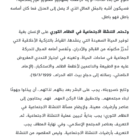
فسيكون أشبه بالحِمْلِ المائلِ الذي لا يصل إلى المنزل فما كان أساسه
باطل فهو باطل.
وتحتم التنشئة الاجتماعية في النظام الثوري
على الإنسان بغية
توفير الحياة السعيدة التي ينشدها، القيامُ بالتزكية الأخلاقية التي
تُحرِّرُ مكنونَه من القبائح والأدران، وتَفسح أمامه المجال للحركة
الجماعية في ساحات الحياة، وتعينه في اجتياز التحدي المفروض
عليه مع الطبيعة والداعمين لأنظمة الظلم والاستكبار، (الإمام
الخامنئي، رسالته إلى حجاج بيت الله الحرام، 19/3/1999).
وتابع خسروبناه، يجب على البشر بعد بنائهم لذاتهم، أن يبذلوا جهودًا
لبناء مجتمعهم. ولتحقيق هذا الركن المهم فهم يحتاجون إلى
عناصر وأرضيات معينة. ولإيضاح مسألة التنشئة الاجتماعية في
النظام الثوري؛ يجب بدايةً تبيين عملية التنشئة الاجتماعية، ثم
التعريف بعناصر المجتمع الإسلامي، وفي نهاية المطاف يجب
التعريف بأرضيات التنشئة الاجتماعية. وليس المقصود من التنشئة