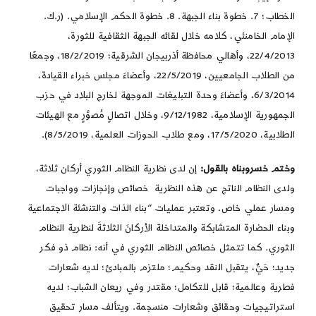
الخطاب؛ 7. خطوة بناء الجبهة. 8. خطوة الحكم الإسلامي. (ر.ك.
الإمام الخامنئي، كلامه خلال لقائه الجبهة الثقافية للثورة،
22/4/2013، وأهالي محافظة أذربيجان الشرقية؛ 18/2/2019، وجمعًا
من الطلاب الجامعيين، 22/5/2019، وأعضاءَ مجلس خبراء القيادة،
6/3/2014، وأعضاءَ وحدة التبليغات الموجهة لخارج البلاد في حزب
الجمهورية الإسلامية، 9/12/1982، وخلال اتصالٍ مُصوَّرٍ مع الهيئات
الطلابية، 17/5/2020، ومع طلاب الحوزات العلمية، 8/5/2019).
وختم خسروبناه بالقول:
إن لدى نظرية النظام الثوري أركان ثلاثة،
ولدى النظام الناتج عن هذه النظرية خصائص وإنجازات وواجبات
ومسار عملي خاص. وتعتبر عمليات “بناء الذات والتنشئة الاجتماعية
وبناء الحضارة المتشابكة والمتداخلة الأركانَ الثلاثةَ لنظرية النظام
الثوري. كما تتمثل خصائص النظام الثوري في أنه: نظام ذو فكر
جديد؛ حَيٌّ، يتقبل النقد وحكيم؛ ملتزم بالمبادئ؛ لديه شعارات
فطرية وعالمية؛ قابل للتكامل؛ مقتدر وفي ريعان الشباب؛ لديه
استراتيجيات وحقائق وشعارات منسجمة. ويتألف مسار تحقيق