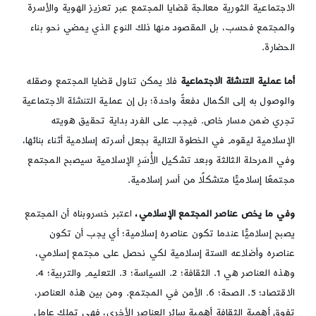
الاجتماعية الثورية معالجة قضايا المجتمع عبر تعزيز الهوية والأسرة
والمجتمع فحسب، بل المقصود منها ذلك النوع الذي يمضي نحو بناء
الحضارة.
أما عملية التنشئة الاجتماعية
فلا يمكن تناول قضايا المجتمع وصقله
والوصول به إلى الكمال دفعةً واحدة؛ بل إن عملية التنشئة الاجتماعية
تجري ضمن مسار خاص. فيجب على الفرد بداية تحقيق هويته
الإسلامية ليقوم في الخطوة التالية بجعل أسرته إسلامية أثناء بنائها،
وفي المرحلة الثالثة وبعد تشكيل الأُسَرِ الإسلامية سيصبح المجتمع
مجتمعًا إسلاميًّا متشكلًا من أسر إسلامية.
وفي ما يخص عناصر المجتمع الإسلامي،
اعتبر خسروبناه أن المجتمع
يصبح إسلاميًّا عندما تكون عناصره إسلامية؛ أي يجب أن تكون
عناصره وأضلاعه الستة إسلامية لكي نحصل على مجتمع إسلامي،
وهذه العناصر هي 1. الثقافة؛ 2. السياسة؛ 3. التعليم والتربية؛ 4.
الاقتصاد؛ 5. الصحة؛ 6. الأمن في المجتمع. ومن بين هذه العناصر،
تفوق أهمية الثقافة أهمية سائر العناصر الأخرى، فهي تملك عامل