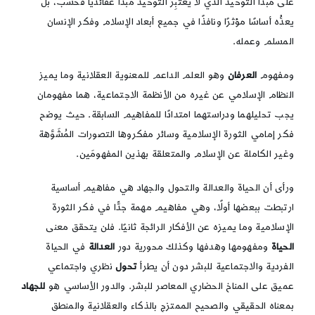
على مبدأ التوحيد الذي لا يَعتَبِرُ التوحيدَ مبدأً عقائديًّا فحسب، بل
يعدُّه أساسًا مؤثرًا ونافذًا في جميع أبعاد الإسلام وفكر الإنسان
المسلم وعمله.
ومفهوم
العرفان
وهو العلم الداعم للمعنوية العقلانية وما يميز
النظام الإسلامي عن غيره من الأنظمة الاجتماعية، هما مفهومان
يجب تحليلهما ودراستهما امتدادًا للمفاهيم السابقة. حيث يوضح
فكر إمامي الثورة الإسلامية وسائر مفكروها التصورات المُشَوَّهة
وغير الكاملة عن الإسلام والمتعلقة بهذين المفهومَين.
ورأى أن الحياة والعدالة والتحول والجهاد هي مفاهيم أساسية
ارتبطت ببعضها أولًا، وهي مفاهيم مهمة جدًّا في فكر الثورة
الإسلامية وما يميزه عن الأفكار الرائجة ثانيًا. فلن يتحقق معنى
الحياة
ومفهومها وهدفها وكذلك محورية دور
العدالة
في الحياة
الفردية والاجتماعية للبشر دون أن يطرأ
تحول
نظري واجتماعي
عميق على المناخ الحضاري المعاصر للبشر. والدور الأساسي هو
للجهاد
بمعناه الحقيقي والصحيح الممتزج بالذكاء والعقلانية والمنطق