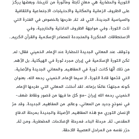
الثورية والحضارية هي معانٍ ثابتة ومأثورة من تاريخنا، وبعضها يركّز
على الظروف الزمانية والمكانية والاحتياجات الاجتماعية والثقافية
والسياسية الجديدة، التي قد تمّ طرحها بالخصوص في الفترة التي
تلت الثورة، وفي مواجهة الظروف الداخلية والخارجية، وفي
الاستنطاقات المتكررة والمتجددة للمصادر الإسلامية والقرآن الكريم.
وتوقف عند المعاني الجديدة للحضارة عند الإمام الخميني فقال: لم
تكن الثورة الإسلامية في إيران مجرد ثورة في الهيكلية، بل الأهم
من ذلك أنّها كانت ثورة في المفاهيم والمعاني الجديدة والأصلية،
التي قدّمها قادة الثورة، لا سيما الإمام الخميني رحمه الله، بعنوان
كونه مجتهدًا عالمًا بزمانه. لقد أدخلت المعاني التي طرحها الإمام
الخميني رحمه الله إيرانَ –مع كلّ ما فيها من قصور ونقاط ضعف-
في نموذجٍ جديد من المعاني، وعالمٍ من المفاهيم الجديدة. وقد مرّ
الإنسان الثوري مع هذه المفاهيم الأصيلة والجديدة بمرحلة الدفاع
المقدس، ثمّ مرحلة البناء، فمرحلة الإصلاحات المضطربة، ومن ثمّ
حرّر نفسه من المراحل العصيبة اللاحقة.