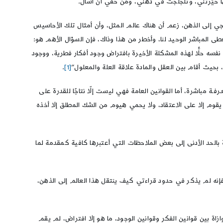
ها حيَّرتني، وتلجلَجت في ذهني، ومن حقي أن أسأل.
جي إلى الذهن، زعم أن هناك عالم المثل، وأن أمثال تلك الأحاسيس
ى المباشر الوحيد لنا، وأخطر من هذا وذاك، فإن السؤال الأهم هو:
نفسه حلًّا لهذه المشكلة الأخيرة بافتراض وجود أفكار فطرية، ووجود
ع، بحيث أقام بين العقل والمادة علاقة العلة والمعلول”
[1]
.
رفـة مباشرة، أما القوانين العامة فهي ليست إلّا نتاجًا للقدرة على
ا يقوم إلا على الاعتقاد، ولا يحمي هيوم من الشك المطلق إلا أخذه
لحد الأدنى إلى بعض الملاحظات التي أعتبرها كافية كمقدمة لما
فإنه لم يذكر في حدود قراءتي كيف ينتقل هذا العالم إلى الذهن،
ازاة بين قوانين الفكر وقوانين الوجود، ما هو إلا افتراض، لم يقم