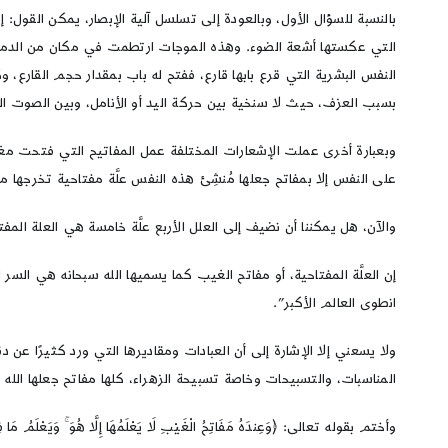
بالنسبة للسؤال الأول، وبالعودة إلى تسلسل آلية الإبصار، يمكن الق
التي عكستها أشعة الضوء. وهذه الموجات ارتطمت في مكان من الدماغ مخ
النفس البشرية التي قرع بابها قارع، ففتح له باب بمقدار حجم القارع،
بسبب العزف، حيث لا سنخية بين حركة اليد أو الأنامل، وبين الصوت الص
وبعبارة أخرى عملت الإشعارات المختلفة عمل المفاتيح التي فتحت مغ
على النفس إلا بمفاتح جعلها مُنشِئ هذه النفس علَّة مفتاحية تخرجها من
والآن، هل يمكننا أن نضيف إلى العلل الأربع علَّة خامسة هي العلة المفت
إن العلَّة المفتاحية، أو مفاتح الغيب كما يسميها الله سبحانه هي الس
انطوى العالم الأكبر”.
ولا يسعني إلا الإشارة إلى أن العبادات ومقاديرها التي ورد كثيرًا عن دق
المناسبات، والتسبيحات وخاصة تسبيحة الزهراء، كلها مفاتح جعلها الله س
وأختم بقوله تعالى: ﴿وَعِندَهُ مَفَاتِحُ الْغَيْبِ لَا يَعْلَمُهَا إِلَّا هُوَ ۚ وَيَعْلَمُ مَا فِي الْ