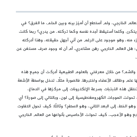
عالم الخارجي، ولم أستطع أن أميّز بينه وبين الحلم، ما الفرق؟ في
 يتكرر، وكلما أستيقظ أجده نفسه وكما تركته. من يدري؟ ربما كانت
زء منه، وهو موجود على الرغم من أني أجهل حقيقته، وهذا أدركته
 هل العالم الخارجي رهن مشاعري، أم أن له وجود صرف مستغن عن
ق، والشم؟ من خلال معرفتي بالعلوم الطبيعية أدركت أن جميع هذه
 علم وظائف الأعضاء واختبرها. فالصورة مثلًا، تدخل بواسطة الأشعة
نتقل هذه الذبذبات بسرعة الإلكترونات إلى مركزها في الدماغ،
 كيف تحولت الموجات الكهرومغنطيسية إلى لون، وبالتالي إلى صورة؟ أي
ل وهو الخط، إلى البعد الثاني، وهو السطح؟ وثالثًا: كيف تحول التفاوت
رابع وهو الأعجب، كيف تحولت الأحاسيس بأنواعها من العالم الخارجي