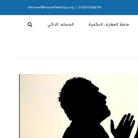
almaaref@maarefhekmiya.org
|
009615462191
منصة المعارف الحكمية
المساعد الذكي