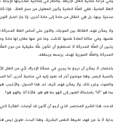
وفي قراءة متأنية للعلل الأربعة، والنظر في إمكانية صلاحيتها للإجابة ع
العلة المادية، ففي العلَّة المادية يكون المعلول من سنخ العلة، فإذا
سنخية بينها، بل هي انتقال من مادة إلى مادة أخرى، إذا جاز اعتبار ال
ولا يمكن فهم العلاقة بين الموجات واللون على أساس العلة المحركة؛ 
نفسها، وفي مثالنا المادة نفسها تلاشت وما نتج عنها مغاير لها مادة وص
يتبين أن العلَّة المحركة لا تستطيع أن تكون علَّة حقيقية من دون العلَّة الم
المحركة والعلَّة الصورية لهدف يرسمه ويحققه.
باختصار، لا يمكن أن نرجع ما يجري في مسألة الإدراك لأي من العلل الأربع
بالنسبة للبصر، وهنا موضوع آخر قد نعود إليه في مناسبة أخرى. أما السؤ
والصوت وغير ذلك. ولا يمكن فهم كيف تم هذا التحول. والأعجب هو السؤا
بما هو “أنا” باستحالة العبور إلى الهو بما هو هو، فالأنا أنا، والهو هو؟
قدمت هذا الشرح المختصر، الذي أرجو أن أكون قد أوصلت الفكرة التي 
بداية لا بدّ من فهم طبيعة النفس البشرية، وهذا البحث طويل ليس هنا