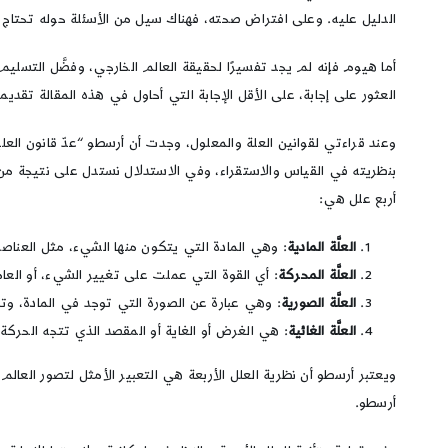
الدليل عليه. وعلى افتراض صحته، فهناك سيل من الأسئلة حوله تحتاج إل
أما هيوم فإنه لم يجد تفسيرًا لحقيقة العالم الخارجي، وفضَّل التسلي
العثور على إجابة، على الأقل الإجابة التي أحاول في هذه المقالة تقديمه
وعند قراءتي لقوانين العلة والمعلول، وجدت أن أرسطو “عدّ قانون العليّ
بنظريته في القياس والاستقراء، وفي الاستدلال نستدل على نتيجة من ا
أربع علل هي:
العلَّة المادية
: وهي المادة التي يتكون منها الشيء، مثل العناصر
العلَّة المحركة
: أي القوة التي عملت على تغيير الشيء، أو العام
العلَّة الصورية
: وهي عبارة عن الصورة التي توجد في المادة، وتصبح
العلَّة الغائية
: هي الغرض أو الغاية أو المقصد الذي تتجه الحركة ل
ويعتبر أرسطو أن نظرية العلل الأربعة هي التعبير الأمثل لتصور العال
أرسطو.