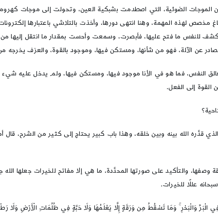
ول: إن الموجات الضوئية، التي اصطدمت بشبكية العين، وتحولت إلى موجات كهروم
صص لهذه المهمة، وهنا انتهى دورها، وأخذت بالتلاشي باعتبارها إلكترونات وفو
 وكشف للنفس ما فتح عليها، فأبصرت، وسمعت وأحست بمقدار ما انتقل إليها من ذ
ادر عن الآلة، فهو من شأنها، ومستكن فيها، وموجود بالقوة، والعزف يخرجه من 
الق النفس، فما هو في الأنا موجود فيها، ومستكن فيها، ولم يدخل عليه شيء
 القوة إلى الفعل.
احية؟
ر الذي قدَّره الله بينه وبين خلقه، وهذا باب كبير يحتاج إلى كثير من الشرح، ق
ة وصفها، والتأكيد على صورتها المحدَّدة، ما هي إلا مفاتح للخيرات جعلها الله جع
بحانه عللًا للخيرات.
بَرِّ وَالْبَحْرِ ۚ وَمَا تَسْقُطُ مِن وَرَقَةٍ إِلَّا يَعْلَمُهَا وَلَا حَبَّةٍ فِي ظُلُمَاتِ الْأَرْضِ وَلَا رَط