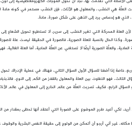
لى الأسئلة التي تقدمت بها، نجد أن تحول الموجات الكهرومغنطيسية إلى لون، مع ال
 كانت العلَّة هي الخشب، والمعلول هو الأثاث، فإن الخشب مستمر في كونه مادة ال
لون، الذي هو إحساس يرد إلى الذهن على شكل صورة، مادة.
لأن العلة المحركة التي تغير الخشب إلى سرير، لا تستطيع تحويل الشعاع إلى ل
ورة. وكذا الحال بالنسبة للعلة الصورية، فالصورة في الحقيقة ليست علة للصورة ا
ادية، والعلَّة الصورية أيضًا لا تستغني عن العلَّة المادية، أما العلة الغائية، فهي ع
، خاصة إذا أضفنا للسؤال الأول السؤال الثاني، فهناك في عملية الإدراك تحول من ا
ال الثالث، فهو التفاوت بين العلة والمعلول بالقفز من الكم إلى النوع، فالذبذ
ل الرابع، فكيف تسربت العلَّة من عالم الخارج إلى المعلول في عالم الأنا؟ وبع
أريد، لكي أعيد طرح الموضوع على الصورة التي أعتقد أنها تحظى بمقدار من ا
 مكانه، غير أني أرجو أن أتمكن من الولوج إلى حقيقة النفس البشرية والوقوف ع