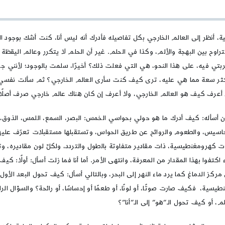
العلية
|
قراءة
، أنظر إلى العالم الخارجي بكل تفاصيله فأدرك أنه ليس أنا، كنت أشك بوجود ال
جديدة
وح بين البهجة والألم، وكذا في الحلم. غير أن الحلم لا يتكرر وعالم اليقظة
ربتي فيه، على هذا النحو، هي التي فعلت ذلك؟ أخيرًا، سلمت بالوجود؛ لأنني ج
ثر سعة مما هي عليه، ترى كيف كنت سأرى العالم الخارجي؟ ثم سألت نفسي:
 أعرف كيف هو العالم الخارجي، ولا أعرف إن كان هناك عالم خارجي صرف أصلًا.
ي أن أسأله: كيف أدرك ما هو حولي بحواسي الخمس: البصر، السمع، اللمس، الذو
أحاسيس، والطعوم والروائح عن طريق الحواس، وتستقبلها مستقبلات تعرّف عليها
ت كهرومغنطيسية، ذات مقادير متفاوتة بالطول والتردد، ولكلِّ لون مقاديره، وت
 اكتفوا بهذا المقدار من المعرفة، وانتهى الأمر. أما أنا فما زلت أسأل: أولًا:
ى مركز الدماغ كما يرد ماء النهر إلى البحر، وبالتالي أسأل: كيف تحول البعد الأو
سية، فكيف صارت صوتًا، أو لونًا، أو طعمًا أو إحساسًا، أو رائحة؟ والسؤال ال
 أو كيف تحول الـ”هو” إلى الـ”أنا”؟