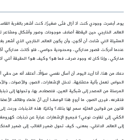
يوم أبصرت وجودي كنت لا أزال فتًى صغيرًا، كنت أشعر بالغربة القاسية
العالم الخارجي حين اليقظة أصادف موجودات وصور وأشكال ومشاعر تترا
المشيئة التي شاءت أن أكون، وأن يكون العالم الخارجي الذي أشعر بغ
عندما أدركت قصور مداركي، ومحدودية حواسي، فلو كانت مداركي أك
مداركي، وإذا كان له وجود صرف، فما هو؟ وكيف هو؟ الحقيقة أنني لا
دعك من هذا، أنا أريد اليوم أن أسأل نفسي سؤالًا، أعتقد أنه من حق
الحواس تعمل بآلية متشابهة. تدخل الإشعارات، الصور، والأصوات، وال
المرسلة من المصدر إلى شبكية العين، فتصطدم بها، وتحولها إلى ذبذبا
فتقرعه، فيرى الصور، ما أروع هذا الوصف! أرى أنَّ علماء وظائف الأعضاء
قانون من قوانين العليَّه سمح لها بذلك؟ وثانيًا: هذه الذبذبات وردت إل
الكمّي إلى تفاوت نوعي؟ فجميع الإشعارات عبارة عن ذبذبات كهرومغنطي
إلى العالم الداخلي، بمعنى، كيف تحول ضمير الغائب إلى ضمير المتكلم،