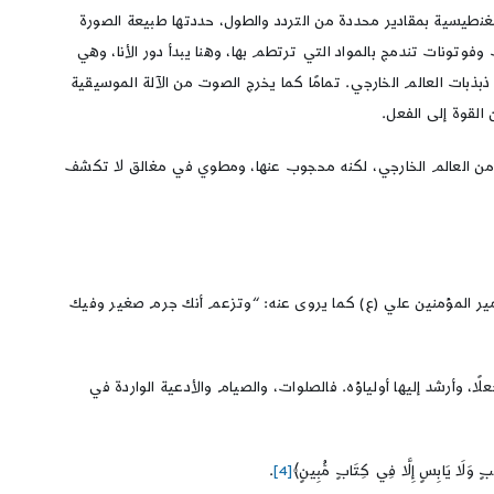
غنطيسية بمقادير محددة من التردد والطول، حددتها طبيعة الصورة
تونات تندمج بالمواد التي ترتطم بها، وهنا يبدأ دور الأنا، وهي
بذبات العالم الخارجي. تمامًا كما يخرج الصوت من الآلة الموسيقية
القوة إلى الفعل.
 من العالم الخارجي، لكنه محجوب عنها، ومطوي في مغالق لا تكشف
ال أمير المؤمنين علي (ع) كما يروى عنه: “وتزعم أنك جرم صغير وفيك
لًا، وأرشد إليها أولياؤه. فالصلوات، والصيام والأدعية الواردة في
ْبٍ وَلَا يَابِسٍ إِلَّا فِي كِتَابٍ مُّبِينٍ﴾
[4]
.