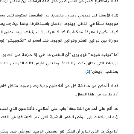
قد لا يستطيع كثير من الناس طرح مثل هذه الأسئلة، لأن انتقال الأحاس
هذه الأسئلة لم تحيرني وحدي، فالعديد من الفلاسفة استوقفتهم مسألة 
موجودة سلفًا في الذهن، ويقوم الإنسان باستذكارها. وهذا ديكارت يسأ
كيف تكون المعرفة ممكنة إذا كنا لا نعرف إلا الجزئيات، بينما تطبق ال
موازاة بين قوانين الفكر وقوانين الوجود، فقد أفسح له “الكوجيـتـو” (وهو
أما “ديفيد هيوم” فهو يرى “أن النـفـس مـا هـي إلا حـزمـة مـن الـصـور، ه
الارتباط التي تظهر بفـضـل الـعـادة، وبالتالي فليس لتلك القوانـين ا
بمذهـب الإيمان”
[2]
.
قد لا أتمكن من مناقشة كل من أفلاطون وديكارت وهيوم بشكل كافٍ، ع
أود طرحه في هذا المقال.
لم أقع على أحد من الفلاسفة أجاب على أسئلتي، فأفلاطون الذي اعتبر 
لأنه لم يلتفت إلى خواص النفس البشرية التي تم اكتشافها في العصر
أما ديكارت الذي اعتبر أن الفكر هو المعطى الوحيد المباشر، فلم يذكر آ