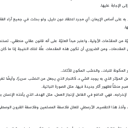
ى الإجابة عليها.
م به على أساس الإيمان، أي مجرد اعتقاد دون دليل. ولو بحثت في جميع آراء الف
ا.
َة من المقدّمات الأولية، واعتبر مبدأ العليَّة على أنه قانون عقلي منطقي، تست
لمقدمات، ومن الضروري أن تكون هذه المقدمات علَّة لتلك النتيجة إذا ما كان ا
 المكونة للنبات، والخشب المكون للأثاث.
ل المؤثر الذي به يوجد الشيء، كالنجار الذي يجعل من الخشب سريرًا، وأيضًا تغ
 منشأً لظهور آثار جديدة فيها، مثل الصورة النباتية.
إخراجه، فهي الدافع في الفاعل لإنجاز العمل، مثل الهدف الذي يأخذه الإنسان بعين
م، وأخذ هذا التقسيم الأرسطي للعلل فلاسفة المسلمين وفلاسفة القرون الوسطى،