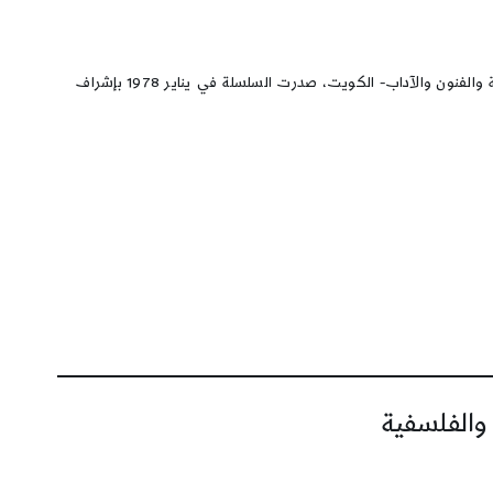
إ.م.بوشنسكي، الفلسفة المعاصرة في أوروبا، ترجمة: د.عزت قرني، عالم المعرفة، رقم :165، سلسلة كتب شهرية يصدرها المجلس الوطني للثقافة والفنون والآداب- الكويت، صدرت السلسلة في يناير 1978 بإشراف
 والفلسفية