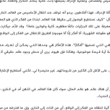
يس والمشاعر، وعملية الإدراك بمجملها باتت عادية بحكم التكرار والعادة، لكن
الإدراك، فهذا أفلاطون، يبدو أنه توقف عند انتقال الأحاسيس من العالم الخار
ل: “كيف نستطيع الوصول إلى حقيقة هذا العالم ابتداءً من الفكر الذي هو المعط
معرفة على تلك الجزئيات دائمًا مفاهيم كلية وقوانين عامة؟ وقد قدَّم ديكارت 
 مقولته الشهيرة: أنا أفكر إذًا أنا موجود) الطريق للانتقال من الفكر إلى الـواقـ
ـي الـتـي نسميها “أفكارًا”. هذه الأفكار هي وحـدهـا الـتـي يمـكـن أن تـعـرف مـعـ
لـعـامـة أيـة قـيـمـة موضوعية، وهكذا فإن هيوم يرى أن محض وجود عالم حقيقي ل
لى الأقل لأن الكثير من شروحاتهم غير متيسرة لي، لكنني أستطيع الإشارة با
أن هناك عالم هو عالم المثل، سواء كان هذا العالم في الذهن أم في الخارج، 
 الحديث.
لية انتقاله من الفكر إلى الواقع، أي من الذات إلى الخارج، وإن ما افترضه من مو