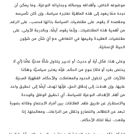
موضوعه الخاص، وأهدافه ووسائله وجدلياته النوعيّة. وما يمكن أن
نجده ممّا يعود إلى هذه الماهيّة نعتبره سياسة، وإن كان تأسيسه
ومقصده لا يقوم على مقتضيات السياسة بذاتها فحسب، على الرغم
من أهمية هذه المقتضيات، وإنّما يقوم أيضًا، وبالدرجة الأولى، على
مقتضيات العقيدة وقيمها في التعاطي مع أيّ شأن من شؤون
الحياة الإنسانيّة.
وعلى هذا، فكل آية أو حديث أو تدبير يتناول شأنًا مدنيًّا عامًّا (أي لا
يختص بفرد أو فئة) بنوع من الحكم فإنّه يعتبر سياسيًّا: وهكذا
فالآيات التي تتناول الحدود والمعاملات والأحكام الفقهيّة المبنيّة
عليها، وإن هدفت إلى إحقاق الحق، فإنّها تهدف أيضًا إلى تحقيق واحد
من أهمّ الأهداف النوعيّة للسياسة، أي تحقيق الوفاق والوحدة
والاستقرار عن طريق نظم العلاقات بين أفراد الاجتماع وفئاته بصورة
تبعد عن التظالم والتصارع وتقلل من النزاعات، ومعالجتها، إذا
وقعت، تبعًا لتلك الأحكام.