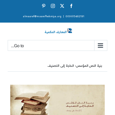
Ski
Pinterest
Instagram
Facebook
X
t
almaaref@maarefhekmiya.org
|
009615462191
conten
Go to...
بنية النص المؤسس: الحاجة إلى التصنيف