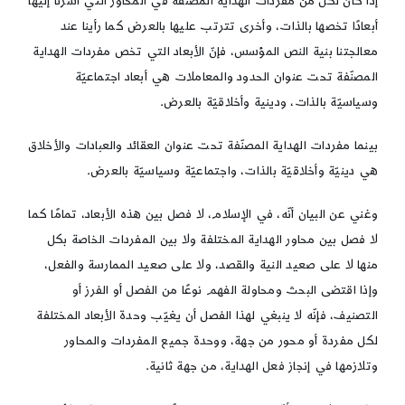
إذا كان لكل من مفردات الهداية المصنفة في المحاور التي أشرنا إليها
أبعادًا تخصها بالذات، وأخرى تترتب عليها بالعرض كما رأينا عند
معالجتنا بنية النص المؤسس، فإنّ الأبعاد التي تخص مفردات الهداية
المصنّفة تحت عنوان الحدود والمعاملات هي أبعاد اجتماعيّة
وسياسيّة بالذات، ودينية وأخلاقيّة بالعرض.
بينما مفردات الهداية المصنّفة تحت عنوان العقائد والعبادات والأخلاق
هي دينيّة وأخلاقيّة بالذات، واجتماعيّة وسياسيّة بالعرض.
وغني عن البيان أنّه، في الإسلام، لا فصل بين هذه الأبعاد، تمامًا كما
لا فصل بين محاور الهداية المختلفة ولا بين المفردات الخاصة بكل
منها لا على صعيد النية والقصد، ولا على صعيد الممارسة والفعل،
وإذا اقتضى البحث ومحاولة الفهم نوعًا من الفصل أو الفرز أو
التصنيف، فإنّه لا ينبغي لهذا الفصل أن يغيّب وحدة الأبعاد المختلفة
لكل مفردة أو محور من جهة، ووحدة جميع المفردات والمحاور
وتلازمها في إنجاز فعل الهداية، من جهة ثانية.