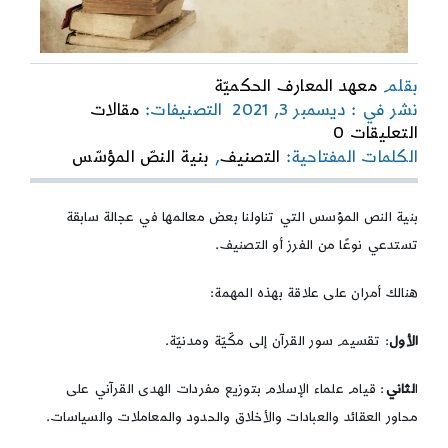
بقلم
معهد المعارف الحكميّة
نشر في : ديسمبر 3, 2021
التصنيفات:
مقالات
on
التعليقات 0
بنية
الكلمات المفتاحية:
التصنيف
,
بنية النصّ المؤسّس
النص
المؤسس:
الحاجة
بنية النص المؤسس التي تناولنا بعض معالمها في عجالة سابقة
إلى
تستدعي نوعًا من الفرز أو التصنيف.
التصنيف
هنالك أمران على علاقة بهذه المهمة:
الأول
: تقسيم سور القرآن إلى مكّيّة ومدنيّة.
ا
لثاني
: قيام علماء الإسلام بتوزيع مفردات الهدى القرآني على
محاور العقائد والعبادات والأخلاق والحدود والمعاملات والسياسات.