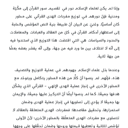
وإذا لم يكن لعلماء الإسلام دور في تقسيم سور القرآن إلى مكّيّة
ومدنية فإنّ دورهم في توزيع مفردات الهدى القرآني على محاور
كان أساسيًّا. وغنيّ عن البيان أنّ طبيعة بنية النص المؤسّس والحاجة
إلى استظهار أحكام القرآن في كلّ من العقائد والعبادات والمعاملات
والحدود والسياسات هي التي اقتضت هذا التوزيع الذي استندوا فيه
إلى أنّه لا اختلاف بين ما ورد فيه من جهة، وإلى أنّه يفسّر بعضه بعضًا
من جهة ثانية.
وعندما بذل علماء الإسلام جهودهم في عملية التوزيع والتصنيف
هذه، فإنّهم لم ينسوا أنّ كلًّا من هذه المحاور يتكامل ويتوحّد مع
المحاور الأخرى في إنجاز عملية الهدى الإلهي – القرآني الذي يشكّل
هدفها جميعًا. كما لم ينسوا أيضًا أنّ التركيز عليها جميعًا، والإيمان
بها جميعًا لا يؤدي إلى تساويها في إنجاز عملية الهدى وضمان
استمرارها، وتحقيق مقاصدها: فمفردات الهدى المتعلقة بالعقائد لا
تتساوى مع مفردات الهدى المتعلّقة بالمحاور الأخرى؛ لأنّ الأولى
تؤسّس للثانية وتعطيها قيمتها وروحها وضمان تحقّقها على وجهها