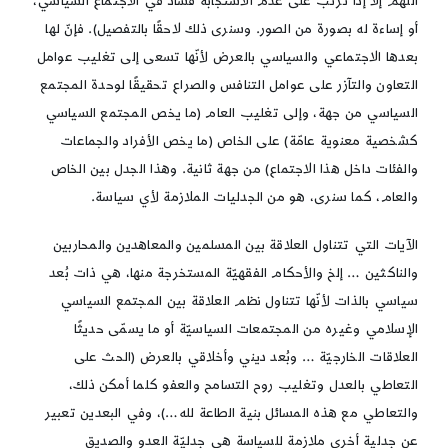
اللهم إلّا إذا ترتّب على عدم الاستجابة فساد في الاجتماع السياسي،
أو إساءة له بصورة من الصور. وسنرى ذلك لاحقًا بالتفصيل). فإنّ لها
بعدها الاجتماعي والسياسي بالعرض لأنّها تسعى إلى تغليب عوامل
التعاون والتآزر على عوامل التنافس والصراع تحقيقًا لوحدة المجتمع
السياسي من جهة، وإلى تغليب العام (ما يخص المجتمع السياسي
كشخصية معنوية عامّة) على الخاص (ما يخص الأفراد والجماعات
والفئات داخل هذا الاجتماع) من جهة ثانية. وهذا الجدل بين الخاص
والعام، كما سنرى، هو من الجدليات الملازمة لأي سياسة.
الآيات التي تتناول العلاقة بين المسلمين والمعاهدين والمحاربين
والناكثين … إلخ والأحكام الفقهيّة المستخرجة منها، هي ذات بُعد
سياسي بالذات لأنّها تتناول نظم العلاقة بين المجتمع السياسي
الإسلامي وغيره من المجتمعات السياسيّة أو ما يسمّى حديثًا
العلاقات الخارجيّة … وبُعد ديني وأخلاقي بالعرض (الحث على
التعاطي بالعدل وتغليب روح التسامح والعفو كلما أمكن ذلك،
والتعاطي مع هذه المسائل بنية الطاعة لله…)، وفي البعدين تعبير
عن جدلية أخرى ملازمة للسياسة هي جدليّة العدو والصديق