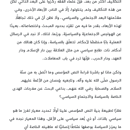
التكاليف أكثر من بعد، فإنّ علماء الفقه ركزوا على البعد الذاتي لكلّ
من هذه التكاليف ولم يتناولوا، إلّا في النادر، الأبعاد الأخرى، وفي
مقدّمتها البعد الاجتماعي والسياسي، ولا نظن أنّ في ذلك تجاهلًا
لهذه الأبعاد، بقدر ما فيه من تقيّد بحدود المبحث واختصاصاته، بعيدًا
عن الهواجس الاجتماعيّة والسياسيّة. وربّما، لذلك، لا نجد في الرسائل
العملية بابًا مخصّصًا لأحكام تتعلّق بالسياسة، وإذا كان هنالك من
أحكام ذات طابع سياسي من مثل العلاقة بين دار الإسلام ودار
العهد، ودار الحرب، فإنّها ترد في باب المعاملات.
ولكن ماذا لو باشرنا قراءة النص المؤسس وما اتّصل به من سنّة
الرسول صلّى الله عليه وآله، وتابعيه بإحسان من الأئمة عليهم
السلام والصحابة رضي الله عنهم، بداعي البحث عن مفردات الهدى
الخاصة بالسياسة والاجتماع السياسي؟
نظرًا لطبيعة بنية النص المؤسس علينا أولًا تحديد معيار لفرز ما هو
سياسي بالذات أو ذي بُعد سياسي على الأقل، وهذا المعيار نجده في
ما يميّز السياسة بوصفها نشاطًا إنسانيًّا له ماهيته الخاصة أي