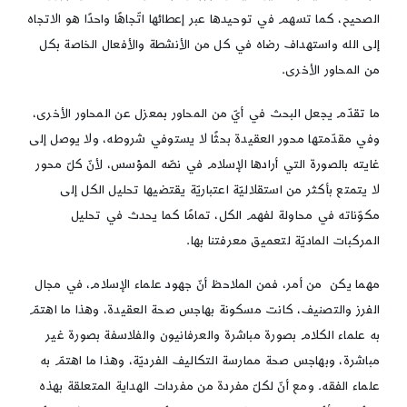
الصحيح، كما تسهم في توحيدها عبر إعطائها اتّجاهًا واحدًا هو الاتجاه
إلى الله واستهداف رضاه في كل من الأنشطة والأفعال الخاصة بكل
من المحاور الأخرى.
ما تقدّم يجعل البحث في أيّ من المحاور بمعزل عن المحاور الأخرى،
وفي مقدّمتها محور العقيدة بحثًا لا يستوفي شروطه، ولا يوصل إلى
غايته بالصورة التي أرادها الإسلام في نصّه المؤسس، لأنّ كلّ محور
لا يتمتع بأكثر من استقلاليّة اعتباريّة يقتضيها تحليل الكل إلى
مكوّناته في محاولة لفهم الكل، تمامًا كما يحدث في تحليل
المركبات الماديّة لتعميق معرفتنا بها.
مهما يكن من أمر، فمن الملاحظ أنّ جهود علماء الإسلام، في مجال
الفرز والتصنيف، كانت مسكونة بهاجس صحة العقيدة، وهذا ما اهتمّ
به علماء الكلام بصورة مباشرة والعرفانيون والفلاسفة بصورة غير
مباشرة، وبهاجس صحة ممارسة التكاليف الفرديّة، وهذا ما اهتمّ به
علماء الفقه. ومع أنّ لكلّ مفردة من مفردات الهداية المتعلقة بهذه