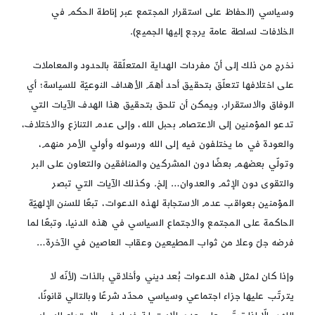
وسياسي (الحفاظ على استقرار المجتمع عبر إناطة الحكم في
الخلافات لسلطة عامة يرجع إليها الجميع).
نخرج من ذلك إلى أنّ مفردات الهداية المتعلّقة بالحدود والمعاملات
على اختلافها تتعلّق بتحقيق أحد أهمّ الأهداف النوعيّة للسياسة؛ أي
الوفاق والاستقرار، ويمكن أن تلحق بتحقيق هذا الهدف الآيات التي
تدعو المؤمنين إلى الاعتصام بحبل الله، وإلى عدم التنازع والاختلاف،
والعودة في ما يختلفون فيه إلى الله ورسوله وأولي الأمر منهم،
وتولّي بعضهم بعضًا دون المشركين والمنافقين والتعاون على البر
والتقوى دون الإثم والعدوان… إلخ. وكذلك الآيات التي تبصر
المؤمنين بعواقب عدم الاستجابة لهذه الدعوات، تبعًا للسنن الإلهيّة
الحاكمة على المجتمع والاجتماع السياسي في هذه الدنيا، وتبعًا لما
فرضه جلّ وعلا من ثواب المطيعين وعقاب العاصين في الآخرة…
وإذا كان لمثل هذه الدعوات بُعد ديني وأخلاقي بالذات (لأنّه لا
يترتّب عليها جزاء اجتماعي وسياسي محدّد شرعًا وبالتالي قانونًا،