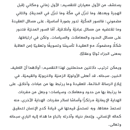
يستشف من الأول معياران للتقسيم: الأول زماني ومكاني (قبل
الهجرة وبعدها، وما تنزّل في مكّة وما تنزّل في المدينة). والثاني
مضموني: فالسور المكّيّة تدور بصورة أساسيّة، على مسائل العقيدة
وما تقتضيه من مسائل عباديّة وأخلاقيّة. أمّا السور المدنيّة فتدور
على مسائل الحدود والمعاملات والسياسات. ولكن في ارتباطها،
شكلًا ومضمونًا، مع العقيدة تأسيسًا وتسويغًا وتعقيبًا (من العاقبة
بمعنى الجزاء ثوابًا وعقابًا).
ويمكن ترتيب دلالتين محتملتين لهذا التقسيم: أولاهما أنّ اللطيف
الخبير، سبحانه، قد أعطى الأولويّة الزمنيّة والتربويّة والقيميّة، في
إبلاغ الرسالة الخاتمة، للعقيدة وما يرتبط بها من عبادات وأخلاق، على
ما يرتبط بها من حدود ومعاملات وسياسات؛ وجعل من مفردات
الهداية الإيمانيّة مرتكزًا وأساسًا لسائر مفردات الهداية الأخرى، منه
تستمدّ معناها، وبه تستحقّ قيمتها في قيادة كدح الإنسان لتحقيق
كماله الإنساني. وإعمار دنياه وآخرته باتباع ما هداه إليه الباري سبحانه
وتعالى.