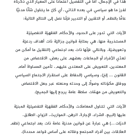
هذا في الإجمال، أمّا في التفصيل اعتمادًا على المعيار الذي ذكرناه
لفرز ما هو سياسي في بعده الذاتي، أي كلّ ما يتناول شأنًا مدنيًّا
عامًّا بالنظم أو التقنين أو التدبير فإنّنا نصل إلى النتائج التالية:
الآيات التي تدور على الحدود، والأحكام الفقهيّة التفصيليّة
المستخرجة منها، هي بمثابة قوانين جزائيّة ذات أهداف ردعيّة
وتعويضيّة. وبالتالي فإنّها ذات بعد اجتماعي (التقليل ما أمكن من
تعدّي الأفراد أو الجماعات بعضهم على بعض، الاقتصاص من
المعتدين، التعويض على المعتدى عليهم، تأمين المساواة أمام
القانون … إلخ)، وسياسي (الحفاظ على استقرار الاجتماع السياسي
ووفاق مكوّناته وصولًا إلى وحدته ومنعته عبر جعل الاقتصاص
والتعويض من مهمّات سلطة عامة يرجع إليها الجميع).
الآيات التي تتناول المعاملات والأحكام الفقهيّة التفصيليّة المبنيّة
عليها (البيع، الشراء، الإجارة، الرهن، المواريث، الزواج، الطلاق،
الديّات…) هي عبارة عن قوانين مدنيّة عامة ذات بعد اجتماعي (نظم
العلاقات بين أفراد المجتمع وفئاته على أساس قواعد محددة)،