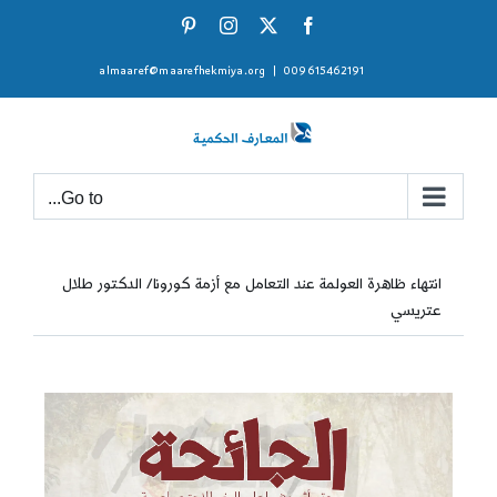
Ski
Pinterest
Instagram
Facebook
X
t
almaaref@maarefhekmiya.org
|
009615462191
conten
Go to...
انتهاء ظاهرة العولمة عند التعامل مع أزمة كورونا/ الدكتور طلال
عتريسي