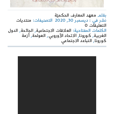
بقلم
معهد المعارف الحكميّة
نشر في : ديسمبر 30, 2020
التصنيفات:
منتديات
on
التعليقات 0
انتهاء
الكلمات المفتاحية:
العلاقات الاجتماعية
,
الجائحة
,
الدول
ظاهرة
الغربية
,
كورونا
,
الاتحاد الأوروبي
,
العولمة
,
أزمة
العولمة
كورونا
,
التباعد الاجتماعي
عند
التعامل
مع
أزمة
كورونا/
الدكتور
طلال
عتريسي