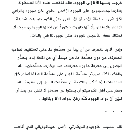
خرجت بسببها الأنا إلى الوجود. فقد تقدّمت عنده الأنا المسكونة
بفقرها ومحدوديتها على الوجود الأكمل الحاوي لكلّ موجود والراعي
لكلّ شيء. حقيقة الأمر أنّ الأنا التي تتوِّج الكوجيتو بدت شديدة
الادعاء بالاقتدار، إلّا أنّها ظهرت مبتورةً عن أصلها الوجودي، حيث لا
تمتلك صفة التأسيس للوجود، حتى لوجودها هي بالذات.
وإذن، لا بد للتعرف من أن يبدأ من مسلَّمةٍ ما، حتى تستقيم لصاحبه
المعرفة. من دون مسلَّمة ما، من مبتدأ، أي من نقطة بَدء، يتعذَّر
الوصول إلى معرفة ما يراد معرفته. عند ديكارت مسلَّمتان.. الله
والفكر. لكنّه سيرجِّح مسلّمة الذهن على مسلَّمة الله لمّا أسلم كلّ
المقدمات للأنا أفكر. والنتيجة أن تقطَّعت السبل إلى معرفة الله،
وصار على أهل الكوجيتو أن يبحثوا عن معرفةٍ لا تفنى من بعد أن
تبيَّن أنّ دوام الوجود كلّه رهنٌ بدوام الأنا وبقائها…
* * *
لقد استنبت الكوجيتو الديكارتي الأصل الميتافيزيقي الذي أقامت