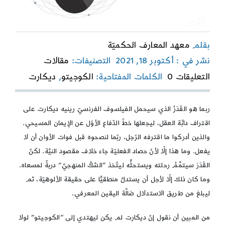
بقلم
معهد المعارف الحكميّة
نشر في : أكتوبر 18, 2021
التصنيفات:
مقالات
on
التعليقات 0
الكلمات المفتاحية:
الكوجيتو
,
ديكارت
ديكارت
في
ضلالات
ربما هو القَدَرُ الذي سيحمل الفيلسوف الفرنسيّ رينيه ديكارت على
“الكوجيتو”
اقتراف دابَّة العقل، ليجعلها خطّ الدّفاع الأوّل عن الإيمان المسيحي.
والذين أدركوا ما اقترفه الرّجل، ربّما لنصحوه قبل فوات الأوان أن لا
يفعل. وما هذا إلّا لأنّ حصاد الفعليّة جاء خلاف مقصود النيَّة. لكنّ
القَدَرَ سيتمِّمُ رحلته ويستحثُّه ليتّخذ “الشكَّ المنهجيَّ” دربةً لمسعاه.
وما كان ذلك إلّا لأجل أن يستدلَّ منطقيًّا على حقيقة الألوهيّة، ثم
ليبلغ من طريق الاستدلال ضالَّة اليقين المعرفي.
من المبين أن نقول إنّ ديكارت لم يكن ليهتدي إلى “الكوجيتو” لولا