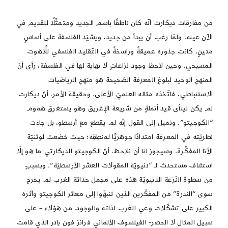
من مفارقات ديكارت أنّه كان ناطقًا باسم الجديد ومتمثِّلًا للقديم في
الآن عينه. ولمّا رغب أن يبدأ من جديد، ويشيّد الفلسفة على أساسٍ
متينٍ، كانت جذوره عميقةً وراسخةً في التّقليد الفلسفي للَّاهوت
المسيحي. وحين لاحظ وجود نزاعاتٍ لا نهاية لها في الفلسفة، رأى أنّ
المنهج الوحيد لبلوغ المعرفة الصّحيحة هو منهج الرياضيات
الاستنباطي، فاتّخذه مثاله العلميّ الأعلى. وحقيقة الأمر، أنّ ديكارت
لم يكن لينأى قيد أنملةٍ من شريعة الإغريق وهو يستغرق هموم
“الكوجيتو”. ونميل إلى القول إنّه لم يقطع مع أرسطو، بل جاءت
نظريّته في المعرفة امتدادًا جوهريًّا لمنطِقِه؛ حيث خضعت لوثنيّة
الأنا المفكِّرة. وسيجوز لنا أن نلاحظ، أنّ الكوجيتو الديكارتي ما هو إلّا
استئناف مستحدث لـ “دنيويّة المقولات العشر الأرسطيّة”. وبسببٍ
من سطوة النّزعة الدنيويّة هذه على مجمل حداثة الغرب لم يخرج
سوى “الندرة” من المفكّرين الذين تنبهّوا إلى معاثر الكوجيتو وأثره
الكبير على تشكّلات وعي الغرب لذاته وللوجود. من هؤلاء – على
سبيل المثال لا الحصر- الفيلسوف الألماني فرانز فون بادر الذي قامت