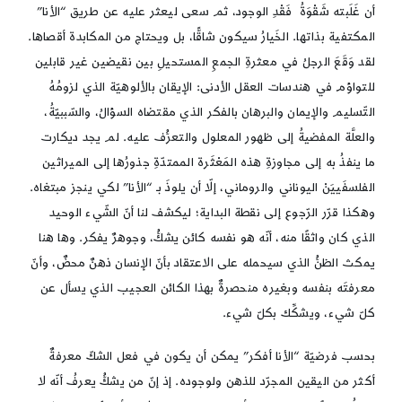
أن غَلَبته شَقْوَةُ فَقْدِ الوجود، ثم سعى ليعثر عليه عن طريق “الأنا”
المكتفية بذاتها. الخَيارُ سيكون شاقًّا، بل ويحتاج من المكابدة أقصاها.
لقد وَقَعَ الرجلُ في معثرةِ الجمعِ المستحيلِ بين نقيضين غير قابلين
للتواؤم في هندسات العقل الأدنى: الإيقان بالألوهيّة الذي لزومُهُ
التّسليم والإيمان والبرهان بالفكر الذي مقتضاه السؤالُ، والسّببيّةُ،
والعلَّة المفضيةُ إلى ظهور المعلول والتعرُّف عليه. لم يجد ديكارت
ما ينفذُ به إلى مجاوزةِ هذه المَعْثَرة الممتدّةِ جذورُها إلى الميراثين
الفلسفَييَنْ اليوناني والروماني، إلّا أن يلوذَ بـ “الأنا” لكي ينجز مبتغاه.
وهكذا قرّر الرّجوع إلى نقطة البداية؛ ليكشف لنا أنّ الشّيء الوحيد
الذي كان واثقًا منه، أنّه هو نفسه كائن يشكُّ، وجوهرٌ يفكر. وها هنا
يمكث الظنُّ الذي سيحمله على الاعتقاد بأنّ الإنسان ذهنٌ محضٌ، وأنّ
معرفتَه بنفسه وبغيره منحصرةٌ بهذا الكائن العجيب الذي يسأل عن
كلّ شيء، ويشكِّك بكلّ شيء.
بحسب فرضيّة “الأنا أفكر” يمكن أن يكون في فعل الشكّ معرفةٌ
أكثر من اليقين المجرّد للذهن ولوجوده. إذ إنّ من يشكُّ يعرفُ أنّه لا