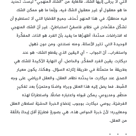
التي لا يرقى إليها الشك. فالغاية من “الشك المنهجي” ليست تحديد
ما هو معقول أو غير معقولٍ الشكّ فيه، وإنّما ما هو ممكن الشك
فيه منطقيًّا. في هذا المنهج تُحذف جميع القضايا التي لا تستطيع أن
تشكّل مقدِّماتٍ في نظامٍ فلسفيٍّ استنباطيٍّ. غير أنّ الشك المنهجي
له افتراضات محدَّدة: أظهرُها ما يفيد بأنّ الفرد هو الذات المفكِّرة
الوحيدة التي تثير الأسئلة. ومنه نستنتج، ومن دون ذهول
واستغراب، أنّ الجواب – أي اليقين الذي يقطع الشك- هو عند
ديكارت يقين الفرد المفكِّر. والحاصل، أي النهاية الأكيدة للشك هي
بطريقة ما متمثِّلة في طريقة إثارته السؤال. وهكذا، يكون معيار
الصدق عند ديكارت ما يحدِّده نظام العقل، والعقل الرياضي على وجه
الضّبط. فما يصل إليه هذا العقل ويراه واضحًا ومتميّزًا بعد تفكيرٍ
منظّمٍ ومدروسٍ، يمكن قبوله واعتباره صادقًا. واستطرادًا لهذه
الفرضيّة، يوصي ديكارت بوجوب إخضاع الخبرة الحسّيّة لسلطان العقل
ومعاييره؛ لأنّ خبرة الحواس هذه، هي بصورةٍ فطريّةٍ أقلّ إيحاءً بالثّقة
من العقل.
* * *