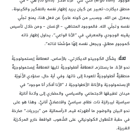
موجود” (ergo sum) التي تلي “الأنا أفكّر” (co gito) هي – في
منطق ديكارت-تعبير عن كيان يريد إظهار نفسه بالتفكير والكينونة،
بمعزل عن الله. وبسببٍ من كونه عاجزًا عن فعل هذا، يمنع تجلّي
نفسه وتجلّي الله. فالموجود المتناهي – الإنسان – ومن خلال تأسيس
يقينه الوجودي والمعرفي في “الأنا الواعي”، يحاول إظهار ذاته
كموجودٍ مطلقٍ، ويجعل نفسه إلهًا مؤسِّسًا لذاته”.
ثالثًا
: يشكّل الكوجيتو الديكارتي، بالأساس، انعطافةً إبستمولوجيّةً
نحو الأنا، ما يستلزم انعطافةً أنطولوجيّةً تليها انعطافةٌ إبستمولوجيّةٌ
منطقيّةٌ أنطولوجيّةٌ للعودة إلى ذاتها. وفي أية حال، ستؤدي الأَنَويّة
الإبستمولوجيّة والأنانة الأنطولوجيّة لـ “الأنا أفكر أنا موجود” في
ميدان تطبيقها الاجتماعي والسياسي والحضاري إلى ولادة أنانيّة
سياسيّة ليبراليّة ذات نظامٍ سياسيٍّ واقتصاديٍّ أنانيٍّ. وهذا هو على
نحو البيان والوضوح ما أظهرته قيم الرأسماليّة من “بربريات” صارخة
في حقبة التّطاول الكولونيالي على الشّعوب الواقعة خارج المركزيّة
الغربيّة.