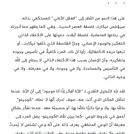
* * *
على هذا النحو من النّظر إلى “العقل الأناني” المستكفي بذاته،
سيؤسّس ديكارت فلسفة العصر الحديث. وهي كما يظهر مما أنجزته
في رحلتها المتمادية، فلسفة أيقنت دعوتها على الاكتفاء الذاتي
للتفكير والوجود الإنساني. وجلُّ الفلاسفة الذي خَلَفوا ديكارت، أو
تبعوا دربته الاكتفائيّة، رأوا أنّ ذات المرء كافيةٌ في تأسيس وجوده
وتفكيره، وأنّ الإنسان بسبب هذا الاكتفاء الذاتي لا يحتاج إلى اللَّه
في التأسيس والمساعدة، ولا في وجوده، ولا في معرفته، ولا في
وعيه الذاتي.
لقد نبَّه التّحليل النّقدي لـ “الأنا أفكر إذًا أنا موجود” إلى أنّ الأنا، عندما
تتأمّل المكان الذي أتت منه، سوف تدرك أنّها لا تملك “كوجيتو”
خاصًّا بها، ولا وعيًا ذاتيًّا خاصًّا بها، أو منسجمًا معه. عندما نفكّر بشكلٍ
أعمق في شروط الوعي -كما يبيّن نقّاد الكوجيتو- يصل المرء إلى
معرفة أنّ الوعي المتناهي يعرف ذاته على أنّه وعي لشخص لا يُحدِثُ
نفسَه، ولا يعرف نفسه بنفسه وحده. وفي الوقت ذاته الذي يعرف