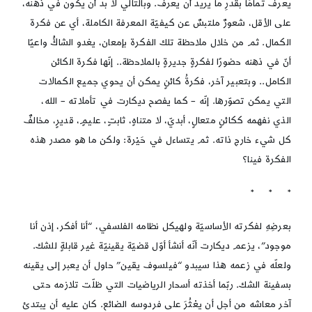
يعرفُ تمامًا بقدرِ ما يريد أن يعرف. وبالتالي لا بد أن يكون في ذهنه،
على الأقل، شعورٌ ملتبسٌ عن كيفيّة المعرفة الكاملة، أي عن فكرة
الكمال. ثم من خلال ملاحظة تلك الفكرة بإمعان، يغدو الشاكُّ واعيًا
أنّ في ذهنه حضورًا لفكرةٍ جديرةٍ بالملاحظة.. إنّها فكرة الكائن
الكامل.. وبتعبير آخر، فكرةُ كائنٍ يمكن أن يحوي جميع الكمالات
التي يمكن تصوّرها. إنّه – كما يفصح ديكارت في تأملاته – الله،
الذي نفهمه ككائنٍ متعالٍ، أبديّ، لا متناهٍ، ثابتٍ، عليمٍ، قديرٍ، مخالفٌ
كل شيء خارج ذاته. ثم يتساءل في حَيْرة: ولكن ما هو مصدر هذه
الفكرة فينا؟
* * *
بعرضِهِ لفكرته الأساسيّة ولهيكل نظامه الفلسفي، “أنا أفكر، إذن أنا
موجود”، يزعم ديكارت أنّه أنشأ أوّل قضيّة يقينيّة غير قابلةٍ للشك.
ولعلّه في زعمه هذا سيبدو “فيلسوف يقين” حاول أن يعبر إلى يقينه
بسفينة الشك. ربّما أخذته أسحار الرياضيات التي ظلّت تلازمه حتى
آخر معاشه من أجل أن يعْثُرَ على فردوسه الضائع. كان عليه أن يبتدئ