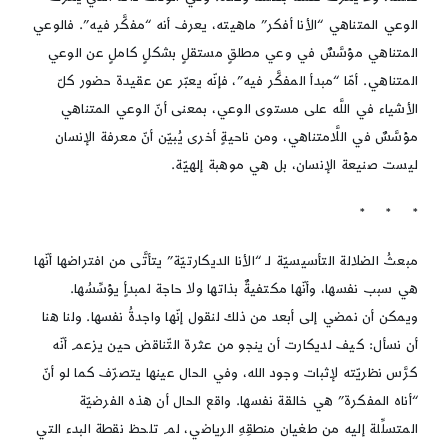
الوعي المتناهي “الأنا أفكر” ماهيته، يعرف أنه “مفكَّر فيه”. فالوعي
المتناهي مؤسَّسٌ في وعي مطلقٍ مستقلٍ بشكلٍ كاملٍ عن الوعي
المتناهي. أمّا “مبدأ المفكَّر فيه”، فإنّه يعبّر عن عقيدة حضور كلّ
الأشياء في اللَّه على مستوى الوعي، بمعنى أنّ الوعي المتناهي
مؤسَّسٌ في اللَّامتناهي، ومن ناحيةٍ أخرى يُبيّن أنّ معرفة الإنسان
ليست صنيعة الإنسان، بل هي موهبة إلهيّة.
* * *
مبعثُ الضلالة التأسيسيّة لـ “الأنا الديكارتيّة” يتأتَّى من افتراضها أنّها
هي سبب نفسها، وأنّها مكتفيةٌ بذاتها ولا حاجة لمبدأٍ يؤسِّسُها.
ويمكن أن نمضي إلى أبعد من ذلك لنقول إنّها واجدةُ نفسها. ولنا هنا
أن نسأل: كيف لديكارت أن ينجو من عثرة التّناقض حين يزعم أنّه
كرَّس نظريّته لإثبات وجود الله، وفي الحال عينها يتصرّف كما لو أنّ
“أناه المفكرة” هي خالقة نفسها. واقع الحال أن هذه الفرضيّة
المتسلِّلة إليه من طغيان منطقِهِ الرياضي، لم تلحظ نقطة البدء التي