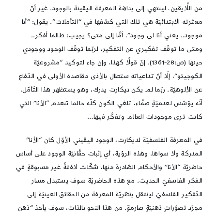
من اللَّايقين، لينتهي إلى بداهة المعرفة اليقينة بالوجود. غير أنّ
معثرته الابتدائيّة هي تلك التي كشفها في “التأملات”. يقول: “أنا
موجود.. يعني أنا لي وجود”، أمَّا إلى متى؟ يجيب: طالما أفكر..
ومتى ما توقّف تفكيري عن التفكير، لربّما توقّف الوجود ووجودي
حينها (ص:28-1361). إنّ قولًا كهذا، وإن جاء لتوكيد “مشروعيّة
الكوجيتو”، إلّا أنّ تداعياته ستطال بالأذى مقاصده الأولى في الدّفاع
عن الألوهيّة. ربّما لم يكن ديكارت يدرك، وهو يستظهر هذا التّأمّل،
أنّه يؤسّس لعدميّةٍ صمَّاء، تلغي الكون كلّه حالما تنعدم “الأنا” التي
كانت ترى موجودات العالم وتفكّر فيها…
في المعرفة الفلسفيّة لديكارت، الوجود اليقيني الأوّل كان “الأنا”
المدركة ولا سواها. وهذه الرؤية، أي إثبات حقَّانيّة الوجود على أساس
حاضريّة “الأنا” والأحكام الصّادرة منها، شكّلت لافتةً غير مسبوقةٍ في
الفكر الفلسفيّ الحديث. مع هذه الحاضريّة سوف يستبدل مسار
التّفكير الفلسفيّ لينتقل بنظريّة المعرفة من الحقائق العينيّة إلى
مجرّد تصوّراتٍ ذهنيّةٍ صارمةٍ. من هذا النحو بالذات، سوف يأخذ “ذهن