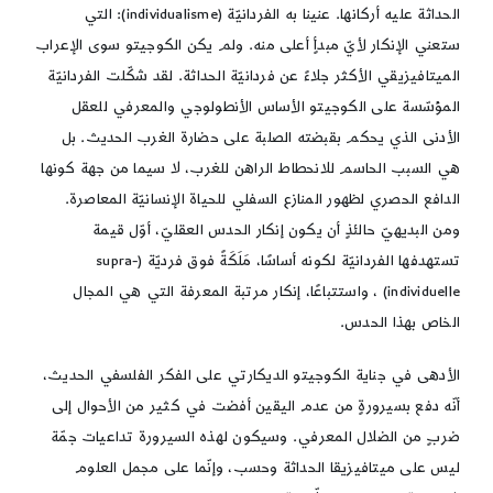
الحداثة عليه أركانها. عنينا به الفردانيّة (individualisme): التي
ستعني الإنكار لأيّ مبدأٍ أعلى منه. ولم يكن الكوجيتو سوى الإعراب
الميتافيزيقي الأكثر جلاءً عن فردانيّة الحداثة. لقد شكّلت الفردانيّة
المؤسّسة على الكوجيتو الأساس الأنطولوجي والمعرفي للعقل
الأدنى الذي يحكم بقبضته الصلبة على حضارة الغرب الحديث. بل
هي السبب الحاسم للانحطاط الراهن للغرب، لا سيما من جهة كونها
الدافع الحصري لظهور المنازع السفلي للحياة الإنسانيّة المعاصرة.
ومن البديهيّ حالئذٍ أن يكون إنكار الحدس العقليّ، أوّل قيمة
تستهدفها الفردانيّة لكونه أساسًا، مَلَكَةً فوق فرديّة (supra-
individuelle) ، واستتباعًا، إنكار مرتبة المعرفة التي هي المجال
الخاص بهذا الحدس.
الأدهى في جناية الكوجيتو الديكارتي على الفكر الفلسفي الحديث،
أنّه دفع بسيرورةٍ من عدم اليقين أفضت في كثير من الأحوال إلى
ضربٍ من الضلال المعرفي. وسيكون لهذه السيرورة تداعيات جمّة
ليس على ميتافيزيقا الحداثة وحسب، وإنّما على مجمل العلوم