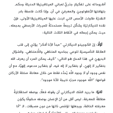
أطروحاته على تفكيكٍ جذريٍّ لمباني الميتافيزيقا الحديثة وحكم
بتهافتها الأنطولوجيّ والمعرفيّ في آن. وإذا كانت فلسفة بادر
النقديّة طاولت الأسس التي انبنت عليها الميتافيزيقا الأولى، فإنّ
نقده للديكارتيّة يشكّل ترجمةً مستحدثةً للميراث الأرسطي بمجمله،
حيث يمكن إجماله في النّقاط الثلاث التالية:
أوّلًا
: إنّ الكوجيتو الديكارتي “مبدأ الأنا أفكر” يؤدّي إلى قلب
العلاقة التأسيسيّة للوعي بجناحيه المتناهي واللَّامتناهي. والسّؤال
البديهيّ في هذا المحلّ هو التالي: “كيف يمكن المرء أن يعرف الله
بتفكير لا إلهيّ، أو بتفكير لا إله فيه، أو بتفكير مدعوم إلهيًّا، مع أن
نفس وجود أو لا وجود اللَّه يُحدَّد فقط من خلال معادلة مختلة الأركان
قوامها: “اللَّه موجود مجرّد نتيجة للأنا موجود”.
ثانيًا
: ما يريد الشك الديكارتي أن يقوله فعلًا، بوصفه استقلاليّةً
مطلقةً للمعرفة، ليس أقل من أنّ الإنسان بوصفه مخلوقًا يكوّن
معرفته الخاصّة، ويجعلها تؤسّس ذاتها من دون مسبقات. الـ “أنا