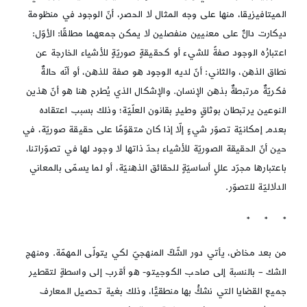
الميتافيزيقا، منها على وجه المثال لا الحصر، أنّ الوجود في منظومة
ديكارت دالٌّ على معنيين منفصلين لا يمكن جمعهما مطلقًا: الأوّل:
اعتبارُه الوجود صفةً للشيء أو كحقيقةٍ صوريّةٍ للأشياء الخارجة عن
نطاق الذهن، والثاني: أنّ لديه الوجود هو صفة للذهن، أو أنّه حالةٌ
فكريّةٌ مرتبطةٌ بذهن الإنسان. والإشكال الذي يُطرح هنا هو أنّ هذين
النوعين يرتبطان بوثاقٍ وطيدٍ بقانون العلّيّة؛ وذلك بسبب اعتقاده
بعدم إمكانيّة تصوّر شيءٍ إلّا إذا كان متقوّمًا على حقيقة صوريّة، في
حين أنّ الحقيقة الصوريّة للأشياء بحدّ ذاتها لا وجود لها في تصوّراتنا،
باعتبارها مجرّد عللٍ أساسيّةٍ للحقائق الذهنيّة، أو لما يسمّى بالمعاني
الدلاليّة للتصوّر.
* * *
من بعد مخاض، يأتي دور الشّكّ المنهجيّ لكي يتولّى المهمّة. ومنهج
الشك – بالنسبة إلى صاحب الكوجيتو- هو أقرب إلى واسطةٍ لتقطير
جميع القضايا التي نشكُّ بها منطقيًّا، وذلك بغية تحصيل المعارف