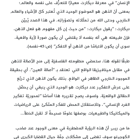
الإنسان” في معرفة ديكارت معيارًا للتعرُّف على نفسه والعالم؛
بمعنى أنّ الذهن هو الموضوع الوحيد الذي تُعتبر كلَّ الأشياءِ والعالم
الخارجي وحتى الله من تمثّلاته وتصوّراتِه. في هذا الصدد يُبيِّن
ديكارت: “يقول ديكارت: “من حيث إن كل مفهوم هو فعل الذهن،
فإنّ طبيعته هي أنه بنفسه لا يقتضي أن يكون صورة لأية واقعية،
سوى أن يكون اقتباسًا من الذهن أو التفكر” (ص:45-نفسه).
طبقًا لقوله هذا، ستمضي منظومته الفلسفيّة إلى منح الأصالة للذهن
في مقابل ميتافيزيقا الواقع التي تعتقد بـ “أصالة العين”. أي بحقيقة
الموجود الخارجي الظاهر في الواقع. بذلك يكون الذهن الذي تربَّع
على عرش التفكير عند ديكارت هو الوحيد الذي ينبغي أن يحصِّل
الحقائق الواقعيّة. ولسوف يصبح تقريره هذا أساسًا “لمحوريّة تفكير
الفرد الإنساني”، وللاستقلال المحض للفكر المتّكئ على الرياضيات
والميكانيكا والطبيعيات بوصفها علومًا صحيحةً لا تقبل الخطأ…
ما من ريبٍ أنّ هذه الرؤية المضطربة في معنى الوجود عند صاحب
الكوجيتو سوف تفضي إلى مشكلاتٍ جمَّة حيال القضايا الكبرى في