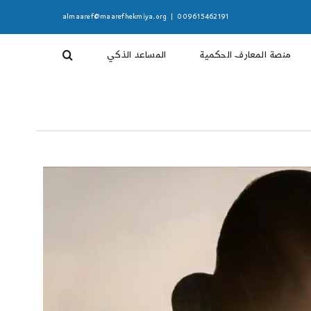
almaaref@maarefhekmiya.org
|
009615462191
منصة المعارف الحكمية
المساعد الذكي