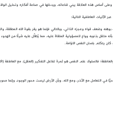
 وعلى أساس هذه العلاقة يبني قناعاته، ويدخلها في صناعة أفكاره وتحليل الو
بر الآليات العاطفية التالية:
راف بوهنه وضعف قواه وعجزه الذاتي، وبالتالي فإنما هو يقر بقوة الله المطلقة، 
نه مثقل بذنوبه وواع للمسؤولية الملقاة عليه، مما يُظلِّل عليه شيئًا من الهدوء
و كان يتكلم بلسان النفس اللوّامة.
عاطفة؛ فالسلوك علم النفس هو ثمرة تفاعل التفكير (العقل)، مع العاطفة (الان
يًّا في التعامل مع الآخر، ومع الله، وبأن الأرض ليست محور الوجود، وإنما محور 