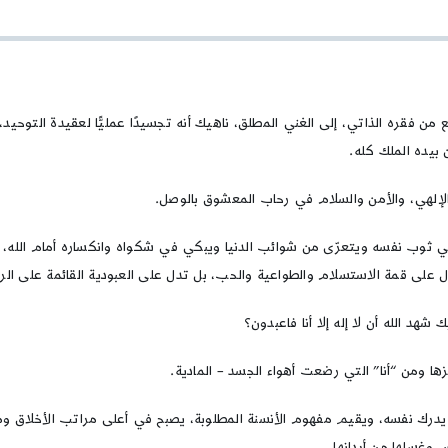
الدعاء
في
تكامل
الإنسان
 من فقره الذاتي، إلى الغني المطلق، ناهيك أنه تجسيدًا عمليًّا لعقيدة التوحيد،
ن بيده الملك كله.
الإلهي، والأمن والسلام في رحاب المعشوق بالوصل.
ي ثوب نفسه ويتعرّى من شوائب الدنيا ويبكي في شكواه وانكساره أمام الله، بي
تدل على قمة الاستسلام والطواعية والحب، بل تدل على العبودية القائمة على الر
 شهد الله أن لا إله إلا أنا فاعبدون؟
ها ومن “أنا” التي رضعت أهواء الجسد – المادية.
نها يدرك نفسه، ويقيم مفهوم الأنسنة المطلوبة، يصبح في أعلى مراتب الأخلاق و
وغسلها من أردانها.