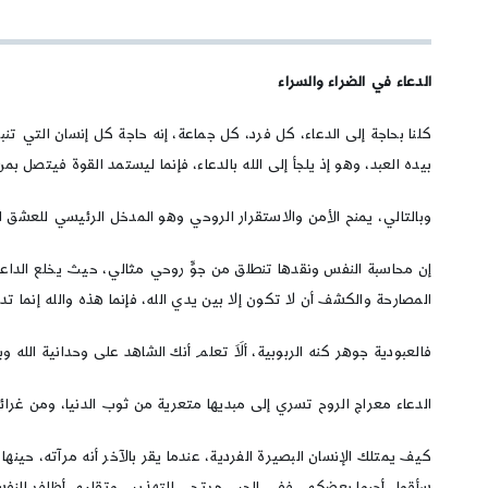
الدعاء في الضراء والسراء
كلنا بحاجة إلى الدعاء، كل فرد، كل جماعة، إنه حاجة كل إنسان التي تنبع
بيده العبد، وهو إذ يلجأ إلى الله بالدعاء، فإنما ليستمد القوة فيتصل بم
وبالتالي، يمنح الأمن والاستقرار الروحي وهو المدخل الرئيسي للعشق 
إن محاسبة النفس ونقدها تنطلق من جوٍّ روحي مثالي، حيث يخلع الداع
المصارحة والكشف أن لا تكون إلا بين يدي الله، فإنما هذه والله إنما 
فالعبودية جوهر كنه الربوبية، ألَاَ تعلم أنك الشاهد على وحدانية الله وبك
الدعاء معراج الروح تسري إلى مبديها متعرية من ثوب الدنيا، ومن غرائز
كيف يمتلك الإنسان البصيرة الفردية، عندما يقر بالآخر أنه مرآته، حي
سأقول أحبوا بعضكم، ففي الحب مرتجى التهذيب وتقليم أظافر النفس 