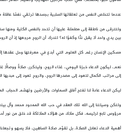
عندما تتخلص النفس من تعلقاتها السلبية بجسدها ترتقي نفسًا عاقلة م
ولتترقى من ناطقة إلى مطمئنة عليها أن تتحد بالنفس الكلية ومنها ست
بين يدي واحد لا يقبل ندًّا وكفوًا له؟ لتدرك أن الروح مرجعها إذ أ
مسكين الإنسان رغم كل العلوم التي أبدع في معرفتها وحل عقدها إلا أنه
نعم، ليكون الدعاء خبزنا اليومي، غذاء الروح، وليتكرر، صلاةً ووصالًا غ
إلى مراتب الكمال لتعود إلى مصدرها الروح، والروح تعود إلى مبديها الل
ليكن الدعاء عادة لنا تفتح آفاق السماوات والأرضين وتهشم الحجاب الم
ولتكن وسيلتنا إلى الله تلك العقد في حب الله الممدود محمد وآل بيته.
مرؤوس تابع لرئيسه، فكل ملاك من هؤلاء الملائكة قد خلق من نور أح
أهمية الدعاء تعادل الصلاة، بل تقوِّم صلاة الساهين، فلا يسهو وتجعلنا