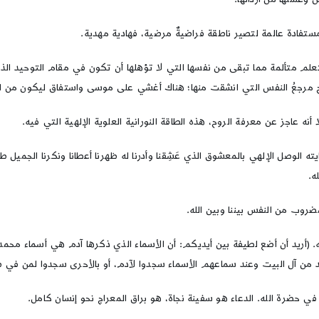
ستفادة عالمة لتصير ناطقة فراضيةٌ مرضية، فهادية مهدية.
علم متألمة مما تبقى من نفسها التي لا تؤهلها أن تكون في مقام التوحيد الذي
ن الروح مرجعُ النفس التي انشقت منها؛ هناك أغشي على موسى واستفاق ليكون من 
 عاجز عن معرفة الروح، هذه الطاقة النورانية العلوية الإلهية التي فيه.
ايته الوصل الإلهي بالمعشوق الذي عَشِقنا وأدرنا له ظهرنا أعطانا ونكرنا الجميل 
ه.
ضروب من النفس بيننا وبين الله.
 (أريد أن أضع لطيفة بين أيديكم: أن الأسماء الذي ذكرها آدم هي أسماء محمد وآ
د من آل البيت وعند سماعهم الأسماء سجدوا لآدم، أو بالأحرى سجدوا لمن في
 في حضرة الله. الدعاء هو سفينة نجاة، هو براق المعراج نحو إنسان كامل.