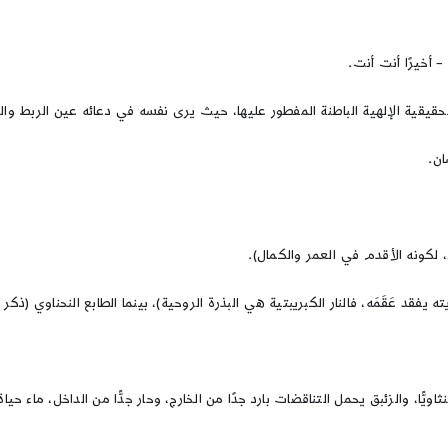
– أخيرًا أنت أنت.
 الحقيقية الإلهية الباطنة المفطور عليها، حيث يرى نفسه في دعائه عين الربط وا
ن.
، لكونه الأقدم في العمر والكمال).
يفقد عَقَمَه، فالنار الكبريبتية هي البذرة الروحية)، بينما الطابع النحناوي (ذكر
ثاويًّا، والزئبق يحمل التناقضات بارد جدًا من الخارج، وحار جدًّا من الداخل، ماء 