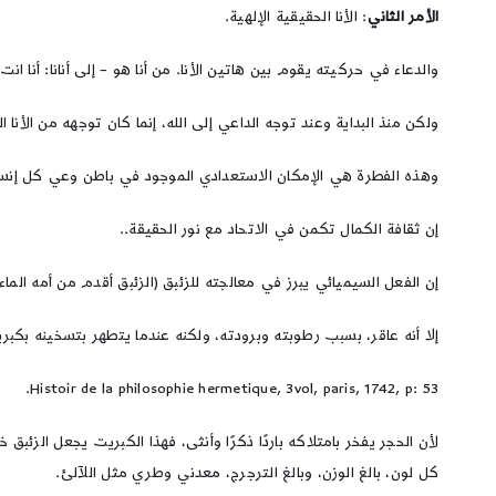
الأمر الثاني
: الأنا الحقيقية الإلهية.
والدعاء في حركيته يقوم بين هاتين الأنا. من أنا هو – إلى أنانا: أنا انت 
ولكن منذ البداية وعند توجه الداعي إلى الله، إنما كان توجهه من الأنا
وهذه الفطرة هي الإمكان الاستعدادي الموجود في باطن وعي كل إنسا
إن ثقافة الكمال تكمن في الاتحاد مع نور الحقيقة..
إن الفعل السيميائي يبرز في معالجته للزئبق (الزئبق أقدم من أمه الماء
إلا أنه عاقر، بسبب رطوبته وبرودته، ولكنه عندما يتطهر بتسخينه بكبريته 
Histoir de la philosophie hermetique, 3vol, paris, 1742, p: 53.
لأن الحجر يفخر بامتلاكه باردًا ذكرًا وأنثى، فهذا الكبريت يجعل الزئبق خن
كل لون، بالغ الوزن، وبالغ الترجرج، معدني وطري مثل اللآلئ.