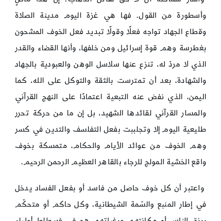
وأسطورة من القول. فها هي غزة اليوم مدينة الصلاة
وقطاع الجهاد تواجه فعلًا وقولًا تبديد فعل الخوف المشحون
بغطرسة وهم قوة إسرائيل ومن خلفها، وأنها القضاء والقدر
الذي لا مردّ له، تنزع عنها سلاسل الوهن والعبودية بالجهاد
والشهادة، بعد أن تمترست بالثقة والتوكل على الله، كما
اليمن، الذي نفض عنه التبعية اعتمادًا على النهج القرآني
والمسار القرآني لقائدها الشهيد، بل إن ما من حركة تحرر
طليعية اليوم إلا وتجلببت بفعل التفلسف والتدين في كسر
وهم الخوف من عوائد الأيام والحكام، متمسكة بخوف
واقع الخشية المولج للرجاء بالقاهر العظيم الرحمن الرحيم.
واعتبر أن كل خوف حاصل من فاسد أو بفعل الفساد يدخل
في إطار المنبع والسّمة الشيطانية، وكل حاكم أو متحكّم
برزق الناس أو مكانتهم ورغباتهم هو في فسطاط أولياء