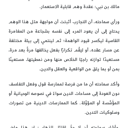
مالك بن نبي: عقدة وهم قابلية الاستعمار.
ورأى سماحته، أن التجارب أثبتت أن مواجهة مثل هذا الوهم
يحتاج إلى أن يعود المرء إلى نفسه بشجاعة من المغامرة
القاسية ليكسر قيود الواهمة؛ ثم لينتمي إلى بيئة مختلفة
عن مسار عقده، أو ليَقُم تكرارًا بفعل يخالفها مرةً بعد مرة،
مستعيدًا توازنه راجيًا الخلاص منها ومن نمطيتها، مستعينًا
بمن أو بما يثق من الواقعية والعقل والدين.
وأكد سماحته أن ما من فرصة لممارسة قول وفعل التفلسف
دون العودة إلى مساحات الدين سواءً في نصوصه الوحيانية أو
المؤَسِّسة أو المؤوِّلة. كما الممارسات الدينية من تصورات
وسلوكيات التدين.
وأشار سماحته أن لا حقّ لقائل الذهاب: إن هذا ماضٍ