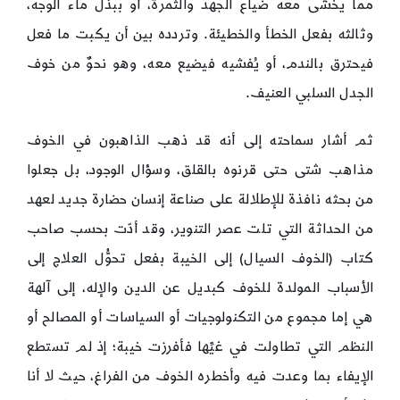
مما يخشى معه ضياع الجهد والثمرة، أو ببذل ماء الوجه،
وثالثه بفعل الخطأ والخطيئة. وتردده بين أن يكبت ما فعل
فيحترق بالندم، أو يُفشيه فيضيع معه، وهو نحوٌ من خوف
الجدل السلبي العنيف.
ثم أشار سماحته إلى أنه قد ذهب الذاهبون في الخوف
مذاهب شتى حتى قرنوه بالقلق، وسؤال الوجود، بل جعلوا
من بحثه نافذة للإطلالة على صناعة إنسان حضارة جديد لعهد
من الحداثة التي تلت عصر التنوير، وقد أدّت بحسب صاحب
كتاب (الخوف السيال) إلى الخيبة بفعل تحوُّل العلاج إلى
الأسباب المولدة للخوف كبديل عن الدين والإله، إلى آلهة
هي إما مجموع من التكنولوجيات أو السياسات أو المصالح أو
النظم التي تطاولت في غيِّها فأفرزت خيبة؛ إذ لم تستطع
الإيفاء بما وعدت فيه وأخطره الخوف من الفراغ، حيث لا أنا