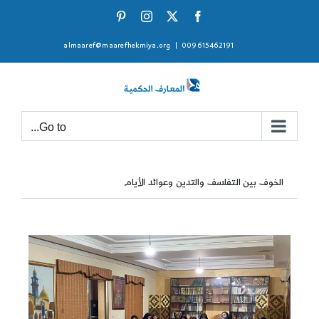
Ski
Pinterest
Instagram
Facebook
X
t
almaaref@maarefhekmiya.org
|
009615462191
conten
Go to...
الخوف بين التفلسف والتدين وعوائد الأيام