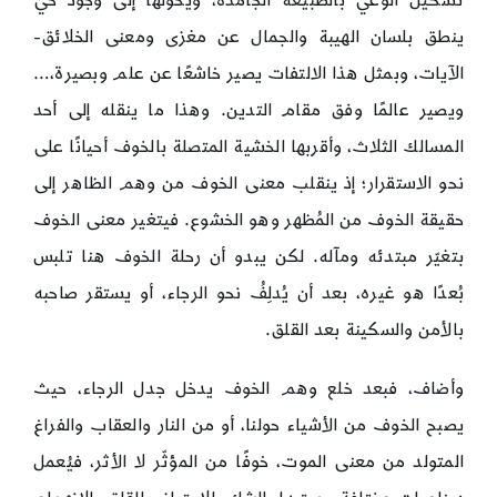
تشكيل الوعي بالطبيعة الجامدة، ويحولها إلى وجود حيّ
ينطق بلسان الهيبة والجمال عن مغزى ومعنى الخلائق-
الآيات، وبمثل هذا الالتفات يصير خاشعًا عن علم وبصيرة،…
ويصير عالمًا وفق مقام التدين. وهذا ما ينقله إلى أحد
المسالك الثلاث، وأقربها الخشية المتصلة بالخوف أحيانًا على
نحو الاستقرار؛ إذ ينقلب معنى الخوف من وهم الظاهر إلى
حقيقة الخوف من المُظهر وهو الخشوع. فيتغير معنى الخوف
بتغيّر مبتدئه ومآله. لكن يبدو أن رحلة الخوف هنا تلبس
بُعدًا هو غيره، بعد أن يُدلِفُ نحو الرجاء، أو يستقر صاحبه
بالأمن والسكينة بعد القلق.
وأضاف، فبعد خلع وهم الخوف يدخل جدل الرجاء، حيث
يصبح الخوف من الأشياء حولنا، أو من النار والعقاب والفراغ
المتولد من معنى الموت، خوفًا من المؤثّر لا الأثر، فيُعمل