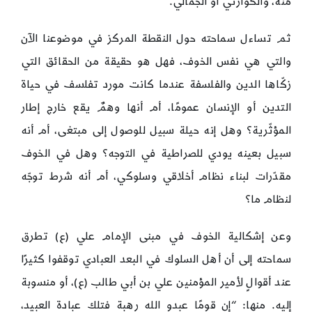
منه، والكوارثي أو الجمالي.
ثم تساءل سماحته حول النقطة المركز في موضوعنا الآن
والتي هي نفس الخوف، فهل هو حقيقة من الحقائق التي
زكّاها الدين والفلسفة عندما كانت مورد تفلسف في حياة
التدين أو الإنسان عمومًا، أم أنها وهمٌ يقع خارج إطار
المؤثّرية؟ وهل إنه حيلة سبيل للوصول إلى مبتغى، أم أنه
سبيل بعينه يودي للصراطية في التوجه؟ وهل في الخوف
مقدّرات لبناء نظام أخلاقي وسلوكي، أم أنه شرط توجّه
لنظام ما؟
وعن إشكالية الخوف في مبنى الإمام علي (ع) تطرق
سماحته إلى أن أهل السلوك في البعد العبادي توقفوا كثيرًا
عند أقوالٍ لأمير المؤمنين علي بن أبي طالب (ع)، أو منسوبة
إليه. منها: “إن قومًا عبدو الله رهبة فتلك عبادة العبيد،