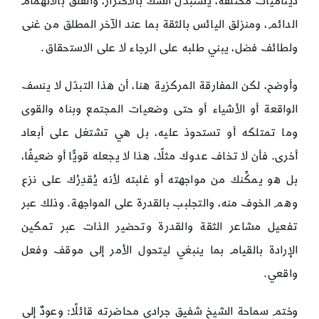
ديناميات مختلفة، يستبدل الشك بالاحتراز، والقلق بالانهمام
الدائم، ومنزلق اليائس بالثقة بما عند الآخر المطلق من غنى
ولطائف فضل، يبني طلبه على الرجاء لا على الاستحقاق.
وأوضح، لكن المفارقة المركزية هنا، أن هذا التبدّل لا ينسف
الواقعة أو الأشياء أو حتى وضعيات المجتمع وبناه والقوى
وما تمتلكه أو تستحوذ عليه، بل هي تشتغل على أبعاد
أخرى. فأن لا تخاف عدوك مثلًا، هذا لا يجعله قويًّا أو ضعيفًا،
بل هو يمكِّنك من مواجهته أو غلبته لأنه يُقدِرُك على نزع
وهم الخوف منه، والتجلبب بالقدرة على المواجهة. وذلك عبر
تفعيل مشاعر الثقة والقدرة وتحضير الذات عبر تمكين
الإرادة بالقيام بما ينبغي ليتحول الأمر إلى موقف وفعل
واقعي.
وختم سماحة الشيخ شفيق جرادي محاضرته قائلًا: وعودٌ إلى