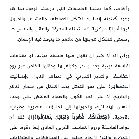
وأضاف، كما تعنينا الفلسفات التي درست الوجود بما هو
وجود كينونة إنسانية تشكل العواطف والمشاعر والميول
فيها أدوارًا مركزية كما تمثله المعرفة والعقل والحدسيات،
وتسعى لتشكل هويتها من ملامح ما ينوجد فيه الإنسان.
ورأى أنه لا ضير أن نقول فيها فلسفة دينية، أو مقدّمات
لفلسفة دينية بعد رسم جغرافيتها وحقلها الخاص عبر روح
التفلسف والتدبر التديني في مظاهر الدين، وإنسانيته
المتمظهرة على نحو التمثل بعد التمثل في مسار الدهر
والتاريخ، لا على نحو الكون والفساد المنقض على وحدة
النفس الإنسانية، وتحويلها إلى تمايزات عنصرية وطبقية
وقومية. ﴿
وَجَعَلْنَاكُمْ شُعُوباً وَقَبَائِلَ لِتَعَارَفُوا
﴾
[1]
، ذلك أن
قوام الفلسفة وروح التفلسف الغربي المادي إنما تقوم على
التجزيء والفرز لإيجاد جدلية بين المتناقضات والمتضادات