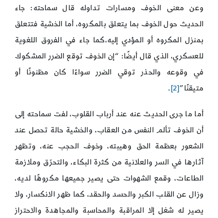
وعن معنى الخوف ومسارات تداوله قال سماحته: جاء
الحديث حول الخوف بما يتعلق بالمكروه، أما الخشية فتتعلق
بمنزل المكروه أو المؤدي إليه،كما جاء في الفروق اللغوية
للعسكري، الذي قال أيضًا: “إن الخوف توقع الضرر المشكوك
في وقوعه والحذر توقي الضرر سواءًا كان مظنونًا أو
متيقنًا”
[2]
.
أما ما جرى الحديث عنه عند أرباب القلوب، لفت سماحته إلى
أن الخوف تألم النفس من العقاب، والخشية حالة تحصل عند
الشعور بعظمة الحق وهيبته، وخوف الحجب عنه، وتظهر
آثارها في السر والعلانية من كثرة البكاء، والتحرّق وملازمة
الطاعات، وقمع الشهوات حتى يصير جميعها مكروهًا لديه،
وزال عن القلب الكبر والحسد والحقد، كما ظهر الانكسار، ولا
يصير له شغل إلا المراقبة والمحاسبة والمجاهدة والاحتراز