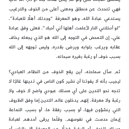
فهي تتحدث عن منطلق ومعنى أعلى من الخوف والترغيب
يستدعي عبادة الله، وهو المعرفة “وجدتك أهلًا للعبادة”.
“لو أدخلتني النار لأعلمت أهلها أني أحبك”. فعلى وِفق عبادة
علي، إن التمحض في التوجه إلى الله هو الذي يجعله يخاف
عقابه ويرغب بثوابه ويرضى بقدره، وليس توجهه إلى الله
بسبب خوف أو رغبة بغيره سبحانه.
ثم سأل سماحته، أين يقع الخوف من النظام العبادي؟
ليجيب بأنه لا يفوتنا أن نشير كون الناس في تدينها غالبًا لا
تتجه نحو التدين على أي مسلك عبودي واضح لا خوف ولا
رغبة ولا معرفة. إنهم يدخلون عالم التدين إما وِفق الظروف
التي ينشؤون فيها، أو بسبب رفقة ما، أو بسبب التماعة
إيمان حدست في نفوسهم. وقلّما يرقى أحدهم لعبادة
مسلك الخوف أو الرغبة فضلًا عن المعرفة إلا بالنادر أو