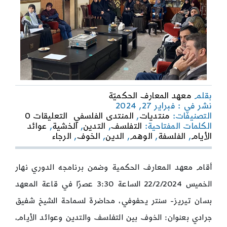
بقلم
معهد المعارف الحكميّة
نشر في : فبراير 27, 2024
on
التصنيفات:
منتديات
,
المنتدى الفلسفي
التعليقات 0
الخوف
الكلمات المفتاحية:
التفلسف
,
التدين
,
الخشية
,
عوائد
بين
الأيام
,
الفلسفة
,
الوهم
,
الدين
,
الخوف
,
الرجاء
التفلس
والتدين
وعوائد
أقام معهد المعارف الحكمية وضمن برنامجه الدوري نهار
الأيام
الخميس 22/2/2024 الساعة 3:30 عصرًا في قاعة المعهد
بسان تيريز- سنتر يحفوفي، محاضرة لسماحة الشيخ شفيق
جرادي بعنوان: الخوف بين التفلسف والتدين وعوائد الأيام،