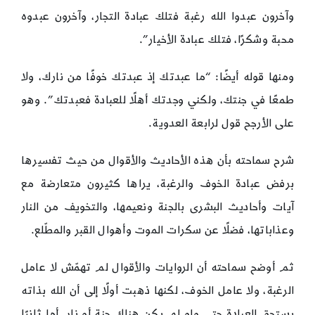
وآخرون عبدوا الله رغبة فتلك عبادة التجار، وآخرون عبدوه
محبة وشكرًا، فتلك عبادة الأخيار”.
ومنها قوله أيضًا: “ما عبدتك إذ عبدتك خوفًا من نارك، ولا
طمعًا في جنتك، ولكني وجدتك أهلًا للعبادة فعبدتك”. وهو
على الأرجح قول لرابعة العدوية.
شرح سماحته بأن هذه الأحاديث والأقوال من حيث تفسيرها
برفض عبادة الخوف والرغبة، يراها كثيرون متعارضة مع
آيات وأحاديث البشرى بالجنة ونعيمها، والتخويف من النار
وعذاباتها، فضلًا عن سكرات الموت وأهوال القبر والمطّلع.
ثم أوضح سماحته أن الروايات والأقوال لم تهمّش لا عامل
الرغبة، ولا عامل الخوف، لكنها ذهبت أولًا إلى أن الله بذاته
يستحق العبادة حتى ولو لم يكن هناك جنة أو نار. أما ثانيًا