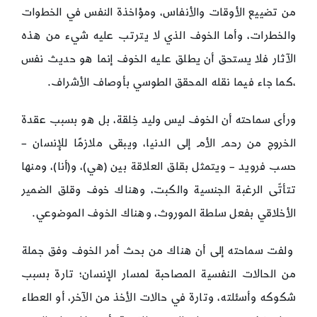
من تضييع الأوقات والأنفاس، ومؤاخذة النفس في الخطوات
والخطرات، وأما الخوف الذي لا يترتب عليه شيء من هذه
الآثار فلا يستحق أن يطلق عليه الخوف إنما هو حديث نفس
،كما جاء فيما نقله المحقق الطوسي بأوصاف الأشراف.
ورأى سماحته أن الخوف ليس وليد خِلقة، بل هو بسبب عقدة
الخروج من رحم الأم إلى الدنيا، ويبقى ملازمًا للإنسان –
حسب فرويد – ويتمثل بقلق العلاقة بين (هي)، و(أنا)، ومنها
تتأتّى الرغبة الجنسية والكبت، وهناك خوف وقلق الضمير
الأخلاقي بفعل سلطة الموروث، وهناك الخوف الموضوعي.
ولفت سماحته إلى أن هناك من بحث أمر الخوف وفق جملة
من الحالات النفسية المصاحبة لمسار الإنسان؛ تارة بسبب
شكوكه وأسئلته، وتارة في حالات الأخذ من الآخر، أو العطاء