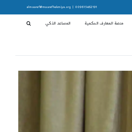
almaaref@maarefhekmiya.org
|
009615462191
منصة المعارف الحكمية
المساعد الذكي