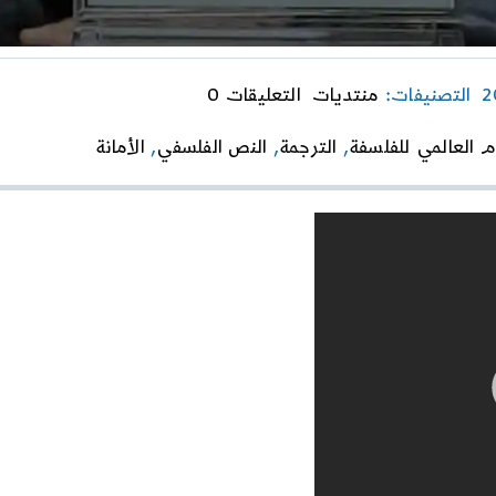
on
التصنيفات:
منتديات
التعليقات 0
“الأمانة
العاموديّة،
م العالمي للفلسفة
,
الترجمة
,
النص الفلسفي
,
الأمانة
بديلًا
عن
الأمانة
الأفقيّة”
الأستاذة
زينب
أنيس
جابر