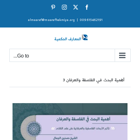
Ski
Pinterest
Instagram
Facebook
X
t
almaaref@maarefhekmiya.org
|
009615462191
conten
Go to...
أهمية البحث في الفلسفة والعرفان 3