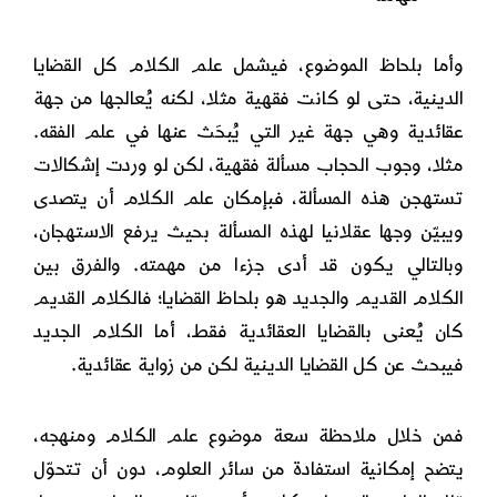
وأما بلحاظ الموضوع، فيشمل علم الكلام كل القضايا
الدينية، حتى لو كانت فقهية مثلا، لكنه يُعالجها من جهة
عقائدية وهي جهة غير التي يُبحَث عنها في علم الفقه.
مثلا، وجوب الحجاب مسألة فقهية، لكن لو وردت إشكالات
تستهجن هذه المسألة، فبإمكان علم الكلام أن يتصدى
ويبيّن وجها عقلانيا لهذه المسألة بحيث يرفع الاستهجان،
وبالتالي يكون قد أدى جزءا من مهمته. والفرق بين
الكلام القديم والجديد هو بلحاظ القضايا؛ فالكلام القديم
كان يُعنى بالقضايا العقائدية فقطـ، أما الكلام الجديد
فيبحث عن كل القضايا الدينية لكن من زواية عقائدية.
فمن خلال ملاحظة سعة موضوع علم الكلام ومنهجه،
يتضح إمكانية استفادة من سائر العلوم، دون أن تتحوّل