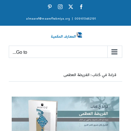
Ski
Pinterest
Instagram
Facebook
X
t
almaaref@maarefhekmiya.org
|
009615462191
conten
Go to...
قراءة في كتاب: الفريضة العظمى