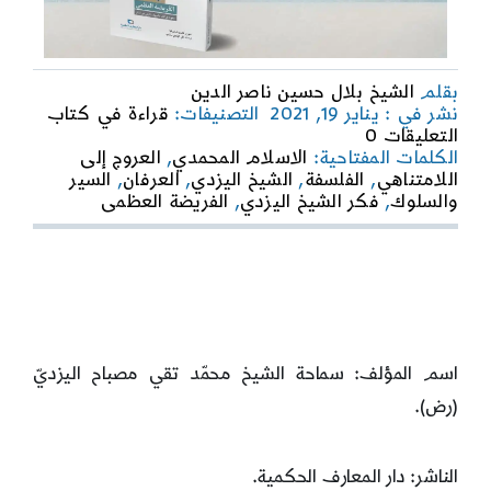
بقلم
الشيخ بلال حسين ناصر الدين
نشر في : يناير 19, 2021
التصنيفات:
قراءة في كتاب
on
التعليقات 0
قراءة
الكلمات المفتاحية:
الاسلام المحمدي
,
العروج إلى
في
اللامتناهي
,
الفلسفة
,
الشيخ اليزدي
,
العرفان
,
السير
كتاب:
والسلوك
,
فكر الشيخ اليزدي
,
الفريضة العظمى
الفريضة
العظمى
اسم المؤلف: سماحة الشيخ محمّد تقي مصباح اليزديّ
(رض).
الناشر: دار المعارف الحكمية.