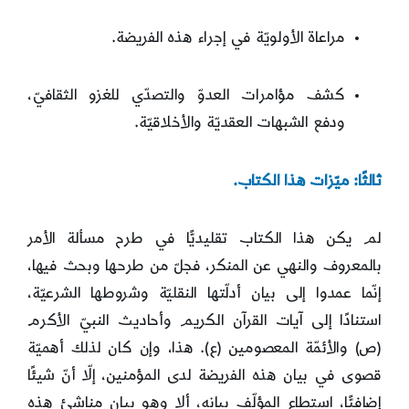
مراعاة الأولويّة في إجراء هذه الفريضة.
كشف مؤامرات العدوّ والتصدّي للغزو الثقافيّ،
ودفع الشبهات العقديّة والأخلاقيّة.
ثالثًا: ميّزات هذا الكتاب.
لم يكن هذا الكتاب تقليديًّا في طرح مسألة الأمر
بالمعروف والنهي عن المنكر، فجلّ من طرحها وبحث فيها،
إنّما عمدوا إلى بيان أدلّتها النقليّة وشروطها الشرعيّة،
استنادًا إلى آيات القرآن الكريم وأحاديث النبيّ الأكرم
(ص) والأئمّة المعصومين (ع). هذا، وإن كان لذلك أهميّة
قصوى في بيان هذه الفريضة لدى المؤمنين، إلّا أنّ شيئًا
إضافيًّا، استطاع المؤلّف بيانه، ألا وهو بيان مناشئ هذه