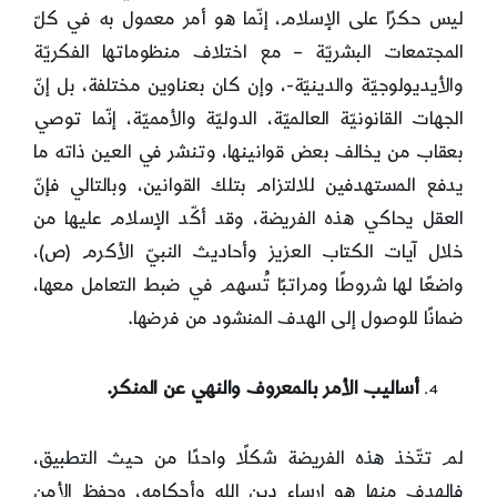
ليس حكرًا على الإسلام، إنّما هو أمر معمول به في كلّ
المجتمعات البشريّة – مع اختلاف منظوماتها الفكريّة
والأيديولوجيّة والدينيّة-، وإن كان بعناوين مختلفة، بل إنّ
الجهات القانونيّة العالميّة، الدوليّة والأمميّة، إنّما توصي
بعقاب من يخالف بعض قوانينها، وتنشر في العين ذاته ما
يدفع المستهدفين للالتزام بتلك القوانين، وبالتالي فإنّ
العقل يحاكي هذه الفريضة، وقد أكّد الإسلام عليها من
خلال آيات الكتاب العزيز وأحاديث النبيّ الأكرم (ص)،
واضعًا لها شروطًا ومراتبًا تُسهم في ضبط التعامل معها،
ضمانًا للوصول إلى الهدف المنشود من فرضها.
أساليب الأمر بالمعروف والنهي عن المنكر.
لم تتّخذ هذه الفريضة شكلًا واحدًا من حيث التطبيق،
فالهدف منها هو إرساء دين الله وأحكامه، وحفظ الأمن