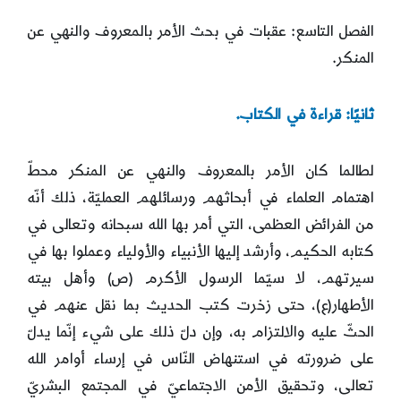
الفصل التاسع: عقبات في بحث الأمر بالمعروف والنهي عن
المنكر.
ثانيًا: قراءة في الكتاب.
لطالما كان الأمر بالمعروف والنهي عن المنكر محطّ
اهتمام العلماء في أبحاثهم ورسائلهم العمليّة، ذلك أنّه
من الفرائض العظمى، التي أمر بها الله سبحانه وتعالى في
كتابه الحكيم، وأرشد إليها الأنبياء والأولياء وعملوا بها في
سيرتهم، لا سيّما الرسول الأكرم (ص) وأهل بيته
الأطهار(ع)، حتى زخرت كتب الحديث بما نقل عنهم في
الحثّ عليه والالتزام به، وإن دلّ ذلك على شيء إنّما يدلّ
على ضرورته في استنهاض النّاس في إرساء أوامر الله
تعالى، وتحقيق الأمن الاجتماعيّ في المجتمع البشريّ