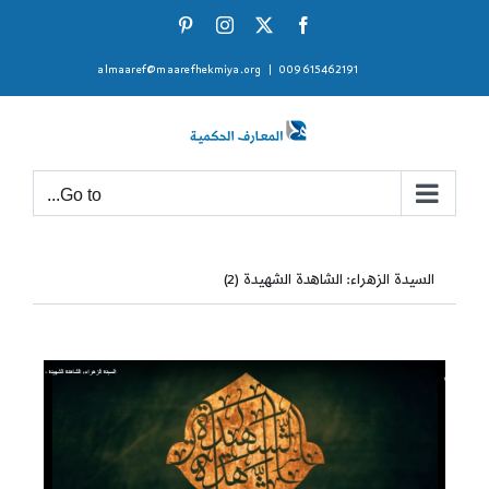
Ski
Pinterest
Instagram
Facebook
X
t
almaaref@maarefhekmiya.org
|
009615462191
conten
Go to...
السيدة الزهراء: الشاهدة الشهيدة (2)