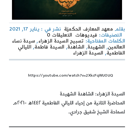
بقلم
معهد المعارف الحكميّة
نشر في : يناير 17, 2021
on
التصنيفات:
فيديوهات
التعليقات 0
السيدة
الكلمات المفتاحية:
تسبيح السيدة الزهراء
,
سيدة نساء
الزهراء:
العالمين
,
الشهيدة
,
الشاهدة
,
السيدة فاطمة
,
الليالي
الشاهدة
الفاطمية
,
السيدة الزهراء
الشهيدة
(2)
https://youtube.com/watch?v=2XkcFqWU0UQ
السيدة الزهراء: الشاهدة الشهيدة
المحاضرة الثانية من إحياء الليالي الفاطمية ١٤٤٢ه -٢٠٢١م
لسماحة الشيخ شفيق جرادي.