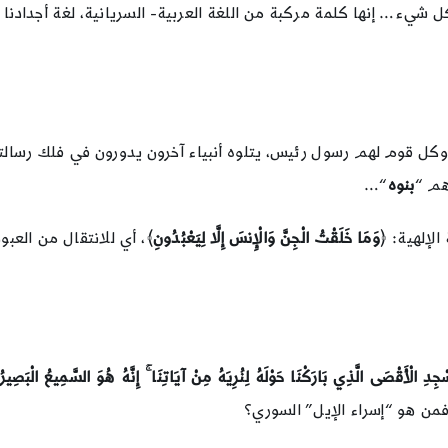
يء… إنها كلمة مركبة من اللغة العربية- السريانية، لغة أجدادنا ال
كل قوم لهم رسول رئيس، يتلوه أنبياء آخرون يدورون في فلك رسالت
هم “
بنوه
“…
الإلهية: ﴿
وَمَا خَلَقْتُ الْجِنَّ وَالْإِنسَ إِلَّا لِيَعْبُدُونِ
﴾، أي للانتقال من العبو
ِدِ الْأَقْصَى الَّذِي بَارَكْنَا حَوْلَهُ لِنُرِيَهُ مِنْ آيَاتِنَا ۚ إِنَّهُ هُوَ السَّمِيعُ الْبَصِيرُ
من هو “إسراء الإيل” السوري؟