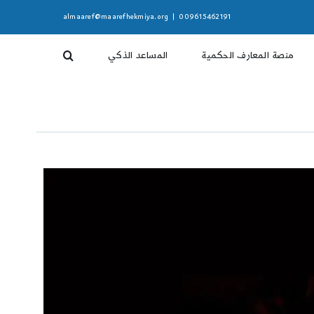
almaaref@maarefhekmiya.org
|
009615462191
منصة المعارف الحكمية
المساعد الذكي