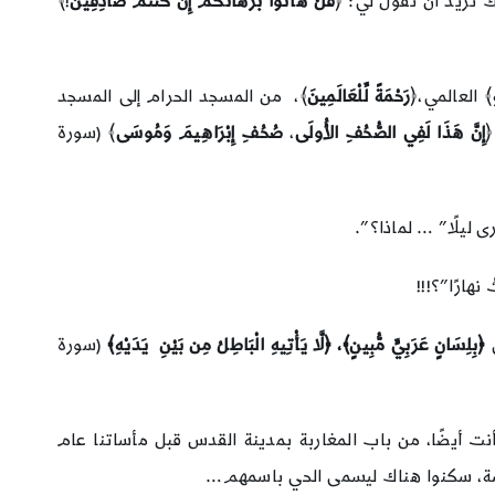
 تريد أن تقول لي: ﴿
قُلْ هَاتُوا بُرْهَانَكُمْ إِن كُنتُمْ صَادِقِينَ
!﴾
﴾ العالمي،﴿
رَحْمَةً لِّلْعَالَمِينَ
﴾، من المسجد الحرام إلى المسجد
﴿
إِنَّ هَذَا لَفِي الصُّحُفِ الأُولَى
،
صُحُفِ إِبْرَاهِيمَ وَمُوسَى
﴾ (سورة
 ليلًا” … لماذا؟”.
هارًا”؟!!!
﴿بِلِسَانٍ عَرَبِيٍّ مُّبِينٍ﴾، ﴿لَّا يَأْتِيهِ الْبَاطِلُ مِن بَيْنِ يَدَيْهِ﴾
(سورة
 أيضًا، من باب المغاربة بمدينة القدس قبل مأساتنا عام