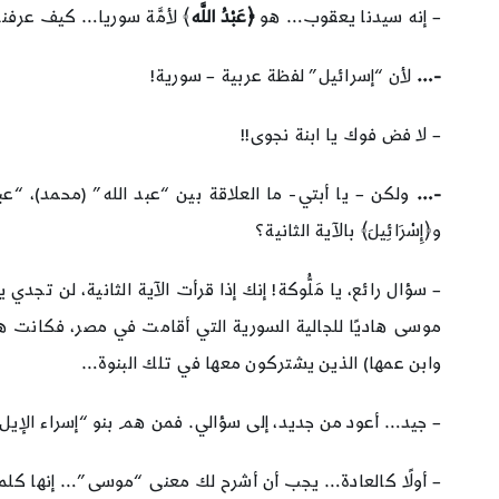
– إنه سيدنا يعقوب… هو
﴿عَبْدُ اللَّه
﴾ لأمَّة سوريا… كيف عرفنا
-…
لأن “إسرائيل” لفظة عربية – سورية!
– لا فض فوك يا ابنة نجوى!!
-…
ولكن – يا أبتي- ما العلاقة بين “عبد الله” (محمد)، “عبد ا
و﴿إِسْرَائِيلَ﴾ بالآية الثانية؟
– سؤال رائع، يا مَلُّوكة! إنك إذا قرأت الآية الثانية، لن ت
موسى هاديًا للجالية السورية التي أقامت في مصر، فكانت هي 
وابن عمها) الذين يشتركون معها في تلك البنوة…
– جيد… أعود من جديد، إلى سؤالي. فمن هم بنو “إسراء الإيل
– أولًا كالعادة… يجب أن أشرح لك معنى “موسى”… إنها كلمة 