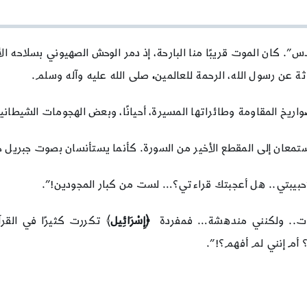
لقمانية
مليكة
وليل
غزة
”. كان الموت قريبًا منا البارحة، إذ دمر الوحش الصهيوني بسلاحه 
وسورة
ة عن رسول الله، الرحمة للعالمين
،
صلى الله عليه وآله وسلم.
الإسراء
|
الحلقة
اريخ المقاومة وطائراتها المسيرة، أحيانًا، وبعض الهجومات الشيطانية 
الأولى
تمعان إلى المقطع الأخير من السورة. كأنما يستأنسان بصوت جبريل 
حبيبتي.. هل أعجبتك قراءتي؟… لست من كبار المجودين!”.
آيات.. ولكنني مندهشة… فمفردة
﴿إِسْرَائِيل
﴾ تكررت كثيرًا في القرآ