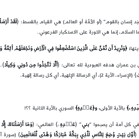
َد إنسان بالقوم” (أو الأمَّة أو العالم) هي القيام بالقسط: ﴿
لَقَدْ أَرْسَل
السلام، إنما هي الثورة على الاستكبار الفرعوني.
تها
: ﴿وَنُرِيدُ أَن نَّمُنَّ عَلَى الَّذِينَ اسْتُضْعِفُوا فِي الْأَرْضِ وَنَجْعَلَهُمْ أَئِمَّةً 
ن عمران هدفه العبودية لله تعالى: ﴿
أَلَّا تَتَّخِذُوا مِن دُونِي وَكِيلًا
﴾…
َ
﴾ (الإسراء، الآية 2)، أي الرسالة الإلهية، أي كل رسالة إلهية.
ۡدِهِۦ﴾
بالآية الأولى
، و﴿عَبۡدِهِ﴾
السوري بالآية الثانية ؟؟!
ي كل أمة أن يصبحوا “
بني
” ﴿
عَبۡدِهِ
ۦ﴾ العالمي: ﴿
وَمَا أَرْسَلْنَاكَ إِلَّا 
﴿
أَوَّلَ بَيْتٍ وُضِعَ لِلنَّاسِ لَلَّذِي بِبَكَّةَ مُبَارَكًا وَهُدًى لِّلْعَالَمِينَ