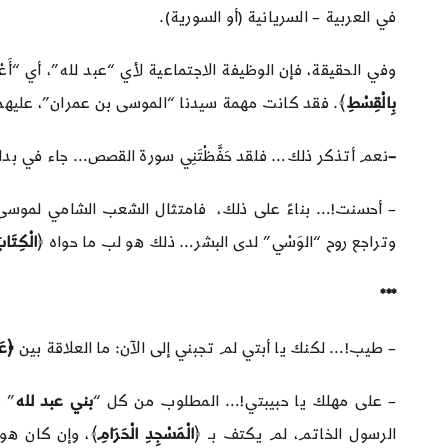
في العربية – السريانية (أو السورية).
وفي الحقيقة، فإن الوظيفة الاجتماعية لأي “عبد لله”، أي “أَعْب
بِالْقِسْطِ
﴾. فقد كانت مهمة سيدنا “الموسى بن عمران”، عليهما 
–
نعم أتذكر ذلك… فلقد حَفَّظْتَنِي سورة القصص… جاء في بداي
– أحسنت!… بناءً على ذلك، فامتثال الشعب الشامي لموسى ب
وتراجع روح “الوَسْي” لدى البشر… ذلك هو لب ما حواه ﴿
الْكِتَاب
***
– طيب!… لكنك يا أبتي لم تجبني إلى الآن: ما العلاقة بين
﴿عَب
– على مهلك يا حبيبتي!… المطلوب من كل “
بني عبد لله
” ف
الرسول الخاتم، لم يكتف بـ ﴿
الْمَسْجِدِ الْحَرَامِ
﴾، وإن كان هو 