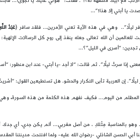
 الأدب مع أبيك مسفهة له؟!”. فقلت: “هوني عليك يا نجوى!… فابنتك
سافر ليلًا”.. وهي في هذه الآية تعني الأمرين… فلقد سافر ﴿
عَبْدُ اللَّهِ
للعالمين أن الله تعالى جعله ينفذ إلى روح كل الرسالات الإلهية: 
 تجدين: “أسرى في الليل”؟…
ى إذا سرتُ ليلًا”. ثم قالت: “لا أجد -يا أبتي- عند ابن منظور: “أسرى
ًا”. إن العربية تأبى التكرار والحشو. هل تستطيعين القول: “أسْريتُ ن
الزمن المظلم من اليوم… فكيف نفهم هذه الكلمة من هذه السورة
،
وهي
هو بالمناسبة مِثْلكِ ، من أصل مغربي… ألم يكن جدي، أي جدك أنت