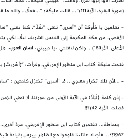
نظرت أمها إليها شزرًا، وقالت: “حبيبتي مليكة… لعلك أسأت
(سورة البقرة، الآية111)”… قالت مليكة: “…فعلًا… والله ما قصدت يا أبتي إلا هذا!”…
– تعلمين يا مَلُّوكة أن “أسرى” تعني “نَفَذَ”، كما تعني “
الأقصى، من مكة المكرمة إلى القدس الشريف ليلًا، لكي يثبت 
الأعلى، الآية18)… ولكن لتفتحي -يا حبيبتي-
لسان العرب
، هل
فتحت مليكة كتاب ابن منظور الإفريقي، وقرأت: “(أسْريتُ) بمعن
– …لأن ذلك تكرار معنوي .. فـ “أسرى” تختزل كلمتين : “سار ليل
– إذن كلمة ﴿لَيْلاً﴾ في الآية الأولى من سورتنا، لا تعني 
فصلت، الآية 42)؟!!
– ببساطة… تفتحين كتاب ابن منظور الإفريقي، مرة أخرى… و
1967!؟… فأجداد عائلتنا قاوموا مع الظاهر بيبرس بقيادة شيخنا أبي الحسن الشاذلي -رضوان الله عليه- ولما افتتحت مدينتنا المقدسة، سكنوا هناك ليسمى الحي باسمهم…