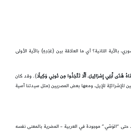
 بالآية الثانية؟ أي ما العلاقة بين ﴿عَبْدِهِ﴾ بالآية الأولى
نَاهُ هُدًى لِّبَنِي إِسْرَائِيلَ
،
أَلَّا تَتَّخِذُوا مِن دُونِي وَكِيلًا
﴾. وقد كان
للإسْرائيَّة للإيل، ومعها بعض المصريين (مثل سيدتنا آسية
حتى “الوَسْي” موجودة في العربية – المضرية بالمعنى نفسه