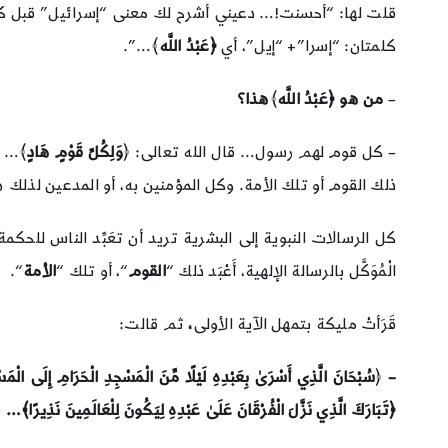
قلت لها: “أحسنت!… دعيني أشرح لك معنى “إسرائيل” قبل كل ش
كلمتان: “إسرا”+ “إيل”، أي
﴿عَبْدُ اللَّه
﴾…”.
–
من هو ﴿عَبْدُ اللَّه
﴾
هذا؟
– كل قوم لهم رسول… قال الله تعالى: ﴿
وَلِكُلِّ قَوْمٍ هَادٍ
﴾… و
ذلك القوم أو تلك الأمة. وكل المؤمنين به، أو المدعين لذلك 
كل الرسالات النبوية إلى البشرية تريد أن تعَبِّد الناس للحكمة 
الْمُوَكَّل بالرسالة الإلهية، أَعْبَد ذلك “
القوم
“، أو تلك “
الأمة
“.
قَرَأتْ مليكة بتمهل الآية الأولى
،
ثم قالت:
–
﴿
سُبْحَانَ الَّذِي أَسْرَىٰ بِعَبْدِهِ لَيْلًا مِّنَ الْمَسْجِدِ الْحَرَامِ إِلَى الْمَسْج
﴿تَبَارَكَ الَّذِي نَزَّلَ الْفُرْقَانَ عَلَىٰ عَبْدِهِ لِيَكُونَ لِلْعَالَمِينَ نَذِيرًا﴾…
ف