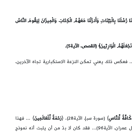
ْنَا رُسُلَنَا بِالْبَيِّنَاتِ وَأَنزَلْنَا مَعَهُمُ الْكِتَابَ وَالْمِيزَانَ لِيَقُومَ النَّاسُ
وَنَجْعَلَهُمُ الْوَارِثِينَ﴾ (القصص، الآية5).
 فعكس ذلك يعني تمكن النزعة الاستكبارية تجاه الآخرين،
كَافَّةً لِّلنَّاسِ
﴾ (سورة سبإ، الآية28)، ﴿
رَحْمَةً لِّلْعَالَمِينَ
﴾ … فهذا
﴾ (سورة آل عمران، الآية96)… فقد كان لا بدّ من أن يثبت أنه نموذج