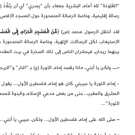
“العُبُودَة” لله أمام البشرية جمعاء بأن “يسري” أي أن يَنْفُذ
رسالة إقليمية، وخاصة الرسالة المتمحورة حول المسجد الاقصى
لقد انتقل الرسول محمد (ص) ﴿
مِّنَ الْمَسْجِدِ الْحَرَامِ إِلَى الْمَسْ
الاستيعاب لكل الرسالات الإلهية، وخاصة الرسالة المتمحورة 
بينهما ريحان، فيحشران الناس إلى تلك الصخرة في بيت المق
–
…
ولكن يا أبتي، ماذا يقصد إمام الثورة (ع) بـ “النار” و”الريح
– إمام الثورة يا حبيبتي كان هو إمام فلسطين الأول… يقو
المشرق والمغرب، حتى من بعض مدعي الإسلام والبنوة للمحمدي
الثورة”…
–
صلى الله على إمام فلسطين الأول… ولكن، حبيبي يا أبتي… إذا ف