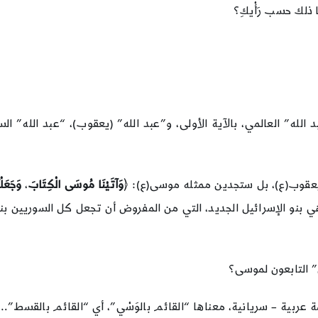
 ذلك حسب رَأْيكِ؟
لله” العالمي، بالآية الأولى، و”عبد الله” (يعقوب)، “عبد الله” السوري،
جدي يعقوب(ع)، بل ستجدين ممثله موسى(ع): ﴿
وَآتَيْنَا مُوسَى الْكِتَابَ
،
وَجَعَلْ
بنو الإسرائيل الجديد، التي من المفروض أن تجعل كل السوريين بنين 
” التابعون لموسى؟
عربية – سريانية، معناها “القائم بالوَسْي”، أي “القائم بالقسط”… 