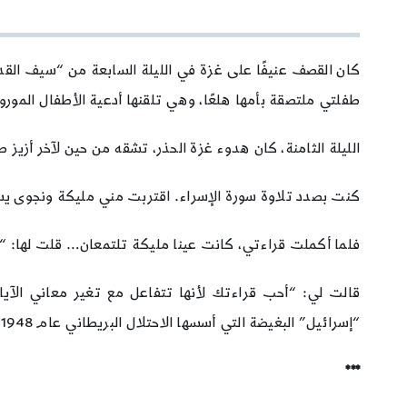
كان القصف عنيفًا على غزة في الليلة السابعة من “سيف القدس
طفلتي ملتصقة بأمها هلعًا، وهي تلقنها أدعية الأطفال الموروث
الليلة الثامنة، كان هدوء غزة الحذر، تشقه من حين لآخر أزيز صو
كنت بصدد تلاوة سورة الإسراء. اقتربت مني مليكة ونجوى يس
فلما أكملت قراءتي، كانت عينا مليكة تلتمعان… قلت لها: “
قالت لي: “أحب قراءتك لأنها تتفاعل مع تغير معاني ال
“إسرائيل” البغيضة التي أسسها الاحتلال البريطاني عام 1948؟ أم إنني لم أفهم؟!”.
***