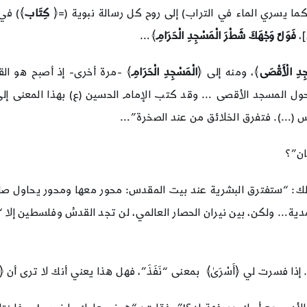
َ (كما يسري الماء في التراب) إلى روح كل رسالة نبوية (=﴿
كِتَاب
﴾) في
]،
فَوَلِّ وَجْهَكَ شَطْرَ الْمَسْجِدِ الْحَرَامِ
﴾…
جِدِ الْأَقْصَى
﴾، ومنه إلى ﴿
الْمَسْجِدِ الْحَرَامِ
﴾ -مرة أخرى- إذ أصبح هو الق
حول المسجد الأقصى … وقد كتب الإمام الحسين (ع) بهذا المعنى إلى 
دس (…). فتفرق الخلائق من عند الصخرة”…
ان”؟
ل لك: “ستفترق البشرية عند بيت المقدس: محور معها ومحور يحاول 
ة… ولكن، بين نيران الحصار العالمي، لن تجد القدسُ وفلسطين إلا “
سرت لي ﴿أَسْرَىٰ﴾ بمعنى “نَفَذَ”، فهل هذا يعني أنك لا ترى أن ﴿أَسْ