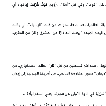
 كل “قوم”، وفي كل “أمة”…﴿
وَمِنْ حَيْثُ خَرَجْتَ
[باتجاه أي
بلة العالمية بعد بضعة سنوات من ذلك “الإسراء”، أي بذلك
قيصر الروم: “يبعث الله نارًا من المشرق ونارًا من المغرب
صلبها… ستحاصَر فلسطين من كل “
نار
” العالم الاستكباري، من
ريحان
” محور المقاومة العالمي، من أمريكا الجنوبية إلى إيران
رَىٰ﴾ في الآية الأولى من سورتنا يعني السفر ليلًا؟!..