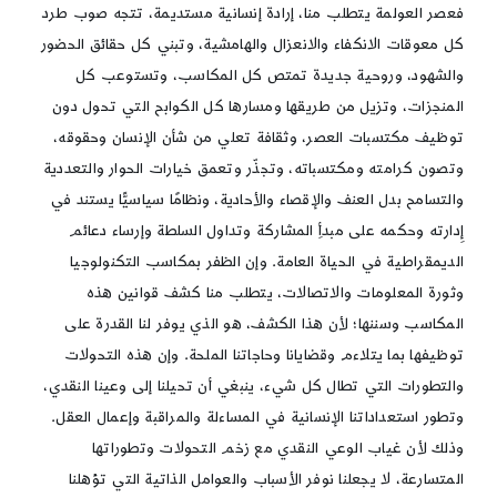
فعصر العولمة يتطلب منا، إرادة إنسانية مستديمة، تتجه صوب طرد
كل معوقات الانكفاء والانعزال والهامشية، وتبني كل حقائق الحضور
والشهود، وروحية جديدة تمتص كل المكاسب، وتستوعب كل
المنجزات، وتزيل من طريقها ومسارها كل الكوابح التي تحول دون
توظيف مكتسبات العصر، وثقافة تعلي من شأن الإنسان وحقوقه،
وتصون كرامته ومكتسباته، وتجذّر وتعمق خيارات الحوار والتعددية
والتسامح بدل العنف والإقصاء والأحادية، ونظامًا سياسيًّا يستند في
إِدارته وحكمه على مبدأِ المشاركة وتداول السلطة وإرساء دعائم
الديمقراطية في الحياة العامة. وإن الظفر بمكاسب التكنولوجيا
وثورة المعلومات والاتصالات، يتطلب منا كشف قوانين هذه
المكاسب وسننها؛ لأن هذا الكشف، هو الذي يوفر لنا القدرة على
توظيفها بما يتلاءم وقضايانا وحاجاتنا الملحة. وإن هذه التحولات
والتطورات التي تطال كل شيء، ينبغي أن تحيلنا إلى وعينا النقدي،
وتطور استعداداتنا الإنسانية في المساءلة والمراقبة وإعمال العقل.
وذلك لأن غياب الوعي النقدي مع زخم التحولات وتطوراتها
المتسارعة، لا يجعلنا نوفر الأسباب والعوامل الذاتية التي تؤهلنا