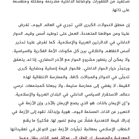
نستفيد من التطورات وأوضاعنا الداخلية مشرذمة ومفتتة ومنقسمة
على ذاتها.
إن منطق التحولات الكبرى التي تجري في العالم اليوم، تفرض
علينا ومن مواقعنا المتعددة، العمل على توطيد أسس وقيم الحوار
الداخلي في الدائرتين العربية والإسلامية. كما تفرض علينا تحذير
أسس التفاهم والتلاقي بين كل مكونات الأمة الفكرية والسياسية.
ولا يمكن أن يتطور مشروع الحوار مع الآخر الحضاري، إذا لم يتعمّق
ويتجذّر خيار الحوار الداخلي. فالحوار قيمة إنسانية وحضارية كبرى
تتجلّى في الدوائر والمجالات كافة. والممارسة الانتقائية لهذه
القيمة، لا يفضي إلى ممارسة سليمة، ولا يجعلنا كمجتمعات نرسي
دعائم الاستقرار السياسي الداخلي في البلدان العربية والإسلامية.
و”إن الإيمان بالذات هو الذي يصنع الإيمان بالآخر. وإن الأزمة في
التعبير عن الذات المسلمة اليوم، هوية وإبداعًا، تقود إلى الأزمة في
إدراك قيمة التعددية فضلًا عن وضع تصور لها. فكثيرًا ما يقنع
الخطاب الإسلامي بمعالجة تجلّيات الأزمة دون التوغل في تعقيداتها
المعرفية والمنهجية. إن النظر إلى عوائق فهم الذات ينقل وعينا