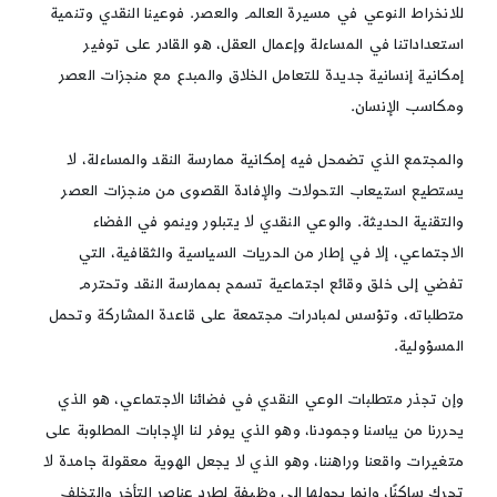
للانخراط النوعي في مسيرة العالم والعصر. فوعينا النقدي وتنمية
استعداداتنا في المساءلة وإعمال العقل، هو القادر على توفير
إمكانية إنسانية جديدة للتعامل الخلاق والمبدع مع منجزات العصر
ومكاسب الإنسان.
والمجتمع الذي تضمحل فيه إمكانية ممارسة النقد والمساءلة، لا
يستطيع استيعاب التحولات والإفادة القصوى من منجزات العصر
والتقنية الحديثة. والوعي النقدي لا يتبلور وينمو في الفضاء
الاجتماعي، إلا في إطار من الحريات السياسية والثقافية، التي
تفضي إلى خلق وقائع اجتماعية تسمح بممارسة النقد وتحترم
متطلباته، وتؤسس لمبادرات مجتمعة على قاعدة المشاركة وتحمل
المسؤولية.
وإن تجذر متطلبات الوعي النقدي في فضائنا الاجتماعي، هو الذي
يحررنا من يباسنا وجمودنا، وهو الذي يوفر لنا الإجابات المطلوبة على
متغيرات واقعنا وراهننا، وهو الذي لا يجعل الهوية معقولة جامدة لا
تحرك ساكنًا، وإنما يحولها إلى وظيفة لطرد عناصر التأخر والتخلف