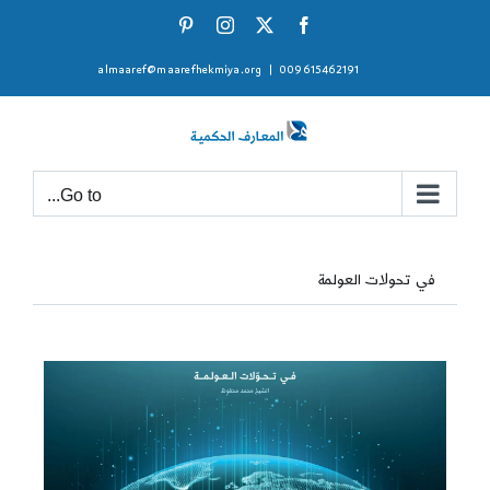
Ski
Pinterest
Instagram
Facebook
X
t
almaaref@maarefhekmiya.org
|
009615462191
conten
Go to...
في تحولات العولمة