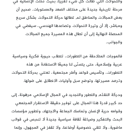
والتحولات التي طالت كل شيء تقريبًا، بحيث دخلت الإنسانية في
مرحلة تاريخية جديدة على مختلف الصعد والمستويات. صحيح أن
بعض المجالات والمناطق لم تطالها حركة التحولات بشكل سريع
ومباشر، إلا أن وتيرة التحولات وتصاعدها الهندسي، سيفضي في
المحصلة النهائية إلى أن تطال هذه المسيرة جميع المجالات
والجوانب.
فالموجات المتلاحقة من التطورات، تتطلب حيوية فكرية وسياسية
عربية وإسلامية، حتى يتسنّى لنا جميعًا الاستفادة من هذه
التطورات، وتأسيس قواعد وأطر مجتمعية، تعتني بحركة التحولات
وترصد مسيرتها، وتوضح سبل وأوليات الانطلاق على ضوئها.
وحركة التقدّم والتطور والتجديد في المجال الإسلامي مرهونة، إلى
حد كبير قدرة هذا المجال على توفير حقيقة الاستقرار المجتمعي
وقوامه حرية الإنسان وتماسك الجماعة والاجتهاد، وتطوير مؤسسات
البحث والتفكير وصياغة ثقافة سياسية جديدة لا تنحبس في قوالب
ماضوية، ولا تلقي خصوصية أوضاعنا، ولا تقفز في المجهول، وإنما