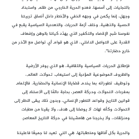
بالتجليات إلى أسسها. فعدو الحرية الخارجي من ظلم واستبداد
وجهل، إنما يكمن في وجهه الخفي والأخطر داخل أنساق تربيتنا
الحسية والذهنية. وخلف أزمة الحريات والتعددية السياسية يقبع في
نفوسنا شبح الإقصاء والتكفير الذي يهدّد كياننا بالوهن وإضعاف
القدرة على التواصل الداخلي، الذي هو قوام أي تواصل مع الآخر من
خارج حضارتنا”.
فإطلاق الحريات السياسية والثقافية، هو الذي يوفر الأرضية
والظروف الموضوعية المؤدية إلى استيعاب تحولات العالم،
وتوظيف تطوراته بما يخدم قضايانا الإنسانية والحضارية. فالإلمام
بمفردات التحولات وحركة العصر، بحاجة دائمًا إلى الاستناد إلى
قوانين التاريخ وقواعد التطور الإنساني، وبدون ذلك يبقى النظر إلى
التحولات وكأنه لهاث لا يوصلنا إلى هدف، ولا يقينا من مطبات
ومنزلقات، ولا يخرجنا من هامشيتنا في حركة التاريخ المعاصر.
والحرية بكل آفاقها ومتطلباتها، هي التي تعيد لنا جميعًا فاعليتنا