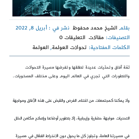
بقلم
الشيخ محمد محفوظ
نشر في : أبريل 8, 2022
on
التصنيفات:
مقالات
التعليقات 0
في
الكلمات المفتاحية:
تحولات العولمة
,
العولمة
تحولات
العولمة
ثمّة آفاق وتحدّيات عديدة تطلقها وتفرضها مسيرة التحولات
والتطورات التي تجري في العالم اليوم وعلى مختلف المستويات.
ولا يمكننا كمجتمعات من اغتنام الفرص والقبض على هذه الآفاق ومواجهة
التحديات مواجهة حضارية وإيجابية، إلا بتطوير أوضاعنا وإصلاح مكامن الخلل
في مسيرتنا العامة، وتجاوز كل ما يحول دون الانخراط الفعّال في مسيرة