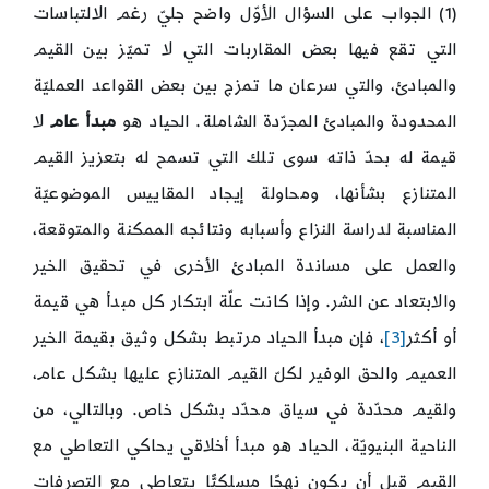
(1) الجواب على السؤال الأوّل واضح جليّ رغم الالتباسات
التي تقع فيها بعض المقاربات التي لا تميّز بين القيم
والمبادئ، والتي سرعان ما تمزج بين بعض القواعد العمليّة
المحدودة والمبادئ المجرّدة الشاملة. الحياد هو
مبدأ عام
لا
قيمة له بحدّ ذاته سوى تلك التي تسمح له بتعزيز القيم
المتنازع بشأنها، ومحاولة إيجاد المقاييس الموضوعيّة
المناسبة لدراسة النزاع وأسبابه ونتائجه الممكنة والمتوقعة،
والعمل على مساندة المبادئ الأخرى في تحقيق الخير
والابتعاد عن الشر. وإذا كانت علّة ابتكار كل مبدأ هي قيمة
أو أكثر
[3]
، فإن مبدأ الحياد مرتبط بشكل وثيق بقيمة الخير
العميم والحق الوفير لكلّ القيم المتنازع عليها بشكل عام،
ولقيم محدّدة في سياق محدّد بشكل خاص. وبالتالي، من
الناحية البنيويّة، الحياد هو مبدأ أخلاقي يحاكي التعاطي مع
القيم قبل أن يكون نهجًا مسلكيًّا يتعاطى مع التصرفات