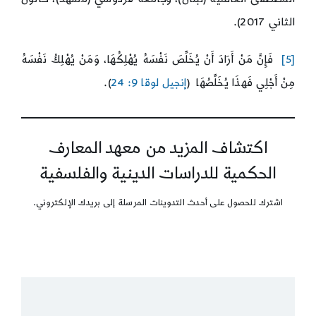
الثاني 2017).
[5]
فَإِنَّ مَنْ أَرَادَ أَنْ يُخَلِّصَ نَفْسَهُ يُهْلِكُهَا، وَمَنْ يُهْلِكُ نَفْسَهُ
مِنْ أَجْلِي فَهذَا يُخَلِّصُهَا (
إنجيل لوقا 9: 24
).
اكتشاف المزيد من معهد المعارف
الحكمية للدراسات الدينية والفلسفية
اشترك للحصول على أحدث التدوينات المرسلة إلى بريدك الإلكتروني.