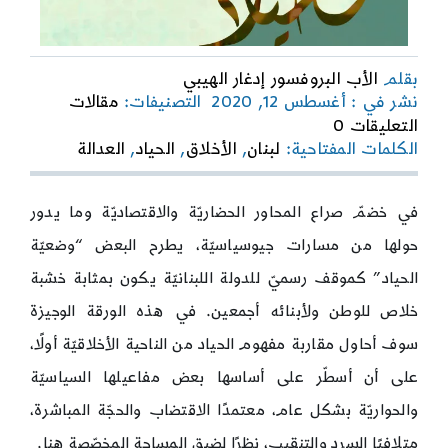
بقلم
الأب البروفسور إدغار الهيبي
نشر في : أغسطس 12, 2020
التصنيفات:
مقالات
on
التعليقات 0
المفهوم
الكلمات المفتاحية:
لبنان
,
الأخلاق
,
الحياد
,
العدالة
الأخلاقي
للحياد
ومفاعيله
في خضمّ صراع المحاور الحضاريّة والاقتصاديّة وما يدور
السياسيّة
والحواريّة
حولها من مسارات جيوسياسيّة، يطرح البعض “وضعيّة
الحياد” كموقف رسميّ للدولة اللبنانيّة يكون بمثابة خشبة
خلاص للوطن ولأبنائه أجمعين. في هذه الورقة الوجيزة
سوف أحاول مقاربة مفهوم الحياد من الناحية الأخلاقيّة أولًا،
على أن أسطّر على أساسها بعض مفاعيلها السياسيّة
والحواريّة بشكل عام، معتمدًا الاقتضاب والحجّة المباشرة،
متلافيًا السرد والتنقيب، نظرًا لضيق المساحة المخصّصة هنا.