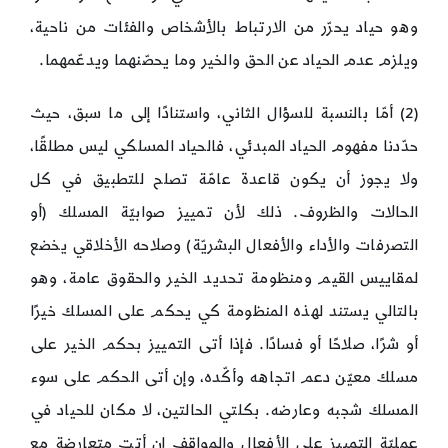
وهو حياد يحرّر من الارتباط بالأشخاص والفئات من ناحية،
ويلزم عدم الحياد عن الحق والخير وما يحصّنهما ويدعّمهما.
(2) أمّا بالنسبة للسؤال الثاني، واستنادًا إلى ما سبق، حيث
حدّدنا مفهوم الحياد المبدئي، فالحياد المسلكي ليس مطلقًا،
ولا يجوز أن يكون قاعدة عامّة تصلح للتطبيق في كل
الحالات والظروف. ذلك لأن تمييز صوابيّة المسلك (أو
التصرفات والأداء والأفعال البشريّة) وصلاحه الأخلاقي يخضع
لمقاييس القيم ومنظومة تحديد الخير والحقوق عامة، وهو
بالتالي يستند لهذه المنظومة كي يحكم على المسلك خيرًا
أو شرًا، صلاحًا أو فسادًا. فإذا أتى التمييز بحكم الخير على
مسلك معيّن دعم اتجاهه وأكّده، وإن أتى الحكم على سوء
المسلك شجبه وعارضه. بكلتي الحالتين، لا مكان للحياد في
عمليّة التمييز على الأفعال والمواقف إن أتت متعارضة مع