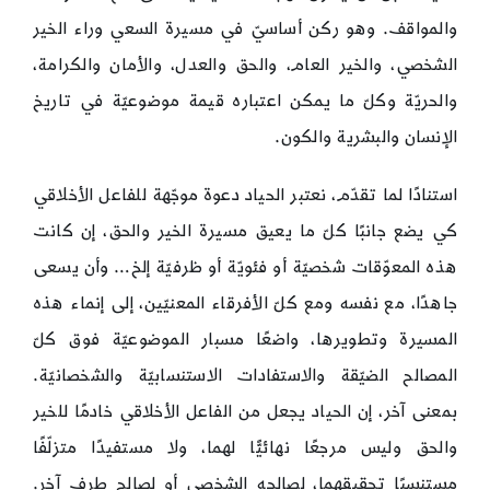
والمواقف. وهو ركن أساسيّ في مسيرة السعي وراء الخير
الشخصي، والخير العام، والحق والعدل، والأمان والكرامة،
والحريّة وكلّ ما يمكن اعتباره قيمة موضوعيّة في تاريخ
الإنسان والبشرية والكون.
استنادًا لما تقدّم، نعتبر الحياد دعوة موجّهة للفاعل الأخلاقي
كي يضع جانبًا كلّ ما يعيق مسيرة الخير والحق، إن كانت
هذه المعوّقات شخصيّة أو فئويّة أو ظرفيّة إلخ… وأن يسعى
جاهدًا، مع نفسه ومع كلّ الأفرقاء المعنيّين، إلى إنماء هذه
المسيرة وتطويرها، واضعًا مسبار الموضوعيّة فوق كلّ
المصالح الضيّقة والاستفادات الاستنسابيّة والشخصانيّة.
بمعنى آخر، إن الحياد يجعل من الفاعل الأخلاقي خادمًا للخير
والحق وليس مرجعًا نهائيًّا لهما، ولا مستفيدًا متزلّفًا
مستنسبًا تحقيقهما، لصالحه الشخصي أو لصالح طرف آخر.