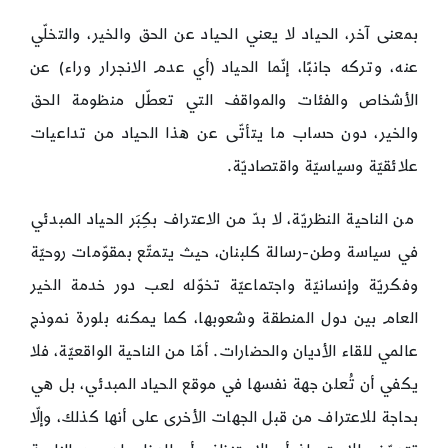
بمعنى آخر، الحياد لا يعني الحياد عن الحق والخير، والتخلّي
عنه، وتركه جانبًا، إنّما الحياد (أي عدم الانجرار وراء) عن
الأشخاص والفئات والمواقف التي تعطّل منظومة الحق
والخير، دون حساب ما يتأتّى عن هذا الحياد من تداعيات
علائقيّة وسياسيّة واقتصاديّة.
من الناحية النظريّة، لا بدّ من الاعتراف بكِبَر الحياد المبدئي
في سياسة وطن-رسالة كلبنان، حيث يتمتّع بمقوّمات روحيّة
وفكريّة وإنسانيّة واجتماعيّة تخوّله لعب دور خدمة الخير
العام بين دول المنطقة وشعوبها، كما يمكنه بلورة نموذج
عالمي للقاء الأديان والحضارات. أمّا من الناحية الواقعيّة، فلا
يكفي أن تُعلن جهة نفسها في موقع الحياد المبدئي، بل هي
بحاجة للاعتراف من قبل الجهات الأخرى على أنها كذلك، وإلّا