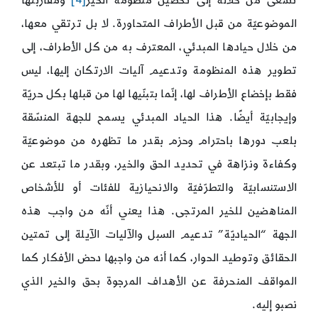
تسعى من خلاله إلى تحصين منظومة الخير
[4]
ومقاربتها
الموضوعيّة من قبل الأطراف المتحاورة. لا بل ترتقي معها،
من خلال حيادها المبدئي، المعترف به من كل الأطراف، إلى
تطوير هذه المنظومة وتدعيم آليات الارتكان إليها، ليس
فقط بإخضاع الأطراف لها، إنّما بتبنّيها لها من قبلها بكل حريّة
وإيجابيّة أيضًا. هذا الحياد المبدئي يسمح للجهة المنسّقة
بلعب دورها باحترام وحزم بقدر ما تظهره من موضوعيّة
وكفاءة ونزاهة في تحديد الحق والخير، وبقدر ما تبتعد عن
الاستنسابيّة والتطرّفيّة والانحيازية للفئات أو للأشخاص
المناهضين للخير المرتجى. هذا يعني أنّه من واجب هذه
الجهة “الحياديّة” تدعيم السبل والآليات الآيلة إلى تمتين
الحقائق وتوطيد الحوار، كما أنه من واجبها دحض الأفكار كما
المواقف المنحرفة عن الأهداف المرجوة بحق والخير الذي
نصبو إليه.