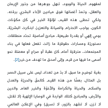
لمفهوم الحياة والوجود، تنهل جوهرها من جذور الإيمان
والعقل، وتمدّ أغصانها فوق ميادين الأداء البشري برمّته.
ولكي تحظى هذه القيم، لؤلؤة الخير في كلّ مكوّنات
الكون، بواجب الاحترام والصيانة والتعزيز، ابتكرت البشريّة،
بوحي إلهي أو بقدرة طبيعيّة، مبادئ أساسيّة تحدّد منطلقات
دستوريّة ومسارات حقوقيّة ما زالت تفعل فعلها في بناء
المجتمعات، مترقيّة أمام كلّ عقبة أو صراع أو معضلة نحو
أسمى ما فيها من قيم وإلى أصدق ما تهدف من خير
[2]
.
بغية توضيح ما سبق، لا بدّ من تعداد، ليس على سبيل الحصر
بل المثال، بعضًا من هذه القيم كالحقّ والحريّة والعدل
والسلام والحياة والكرامة والأخوّة والخير العام والدين
والأرض، والمبادئ كتلك الواردة في الوصايا الإلهية (لا تقتل،
لا تزن، لا تشهد بالزور، لا تسرق) وفي الإعلان العالمي