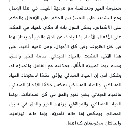
منظومة الخير ومتناقضة مع هرميّة القيم. في هذا الإطار،
ومع التشديد على التمييز بين الحكم على الأفعال والحكم
على الأشخاص، يمكن القول بأنه لا مكان للحياد في الحكم
على الأفعال، لأنّه لا بدّ للباحث عن الحق والخير أن ينحاز لهما
في كلّ الظروف وفي كلّ الأحوال. ومن ناحية ثانية، على
هذا الأخير التشبّث بالحياد المبدئي، خدمة للخير والحق،
وعدم ربط تمييزه الخُلُقي بعلاقته مع الفاعل وانحيازه له.
بشكل آخر، إن الحياد المبدئي يؤدّي حكمًا لاستبعاد الحياد
المسلكي، والحياد المسلكي يعكس حكمًا الانحياز المبدئي.
فالحياد المبدئي يضع الخير والحق في كلّ المعادلات، بينما
الحياد المسلكي والمواقفي يرتهن الخير والحق في سبيل
المصالح، ويعكس إمّا حالة تآمريّة، وإمّا حالة انهزاميّة،
والحالتان مرفوضتان كلتاهما.