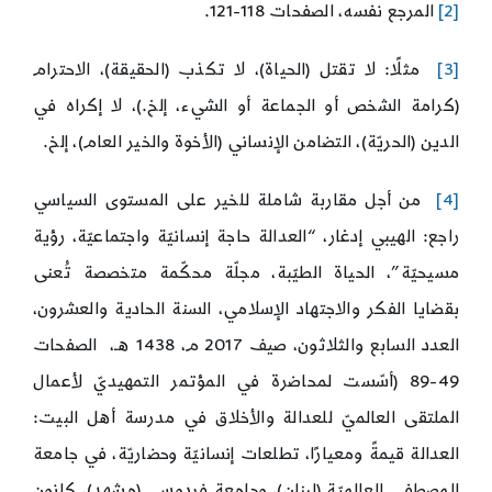
[2]
المرجع نفسه، الصفحات 118-121.
[3]
مثلًا: لا تقتل (الحياة)، لا تكذب (الحقيقة)، الاحترام
(كرامة الشخص أو الجماعة أو الشيء، إلخ.)، لا إكراه في
الدين (الحريّة)، التضامن الإنساني (الأخوة والخير العام)، إلخ.
[4]
من أجل مقاربة شاملة للخير على المستوى السياسي
راجع: الهيبي إدغار، “العدالة حاجة إنسانيّة واجتماعيّة، رؤية
مسيحيّة”، الحياة الطيّبة، مجلّة محكّمة متخصصة تُعنى
بقضايا الفكر والاجتهاد الإسلامي، السنة الحادية والعشرون،
العدد السابع والثلاثون، صيف 2017 م، 1438 هـ، الصفحات
49-89 (أسّست لمحاضرة في المؤتمر التمهيديّ لأعمال
الملتقى العالميّ للعدالة والأخلاق في مدرسة أهل البيت:
العدالة قيمةً ومعيارًا، تطلعات إنسانيّة وحضاريّة، في جامعة
المصطفى العالميّة (لبنان)، وجامعة فردوسي (مشهد)، كانون