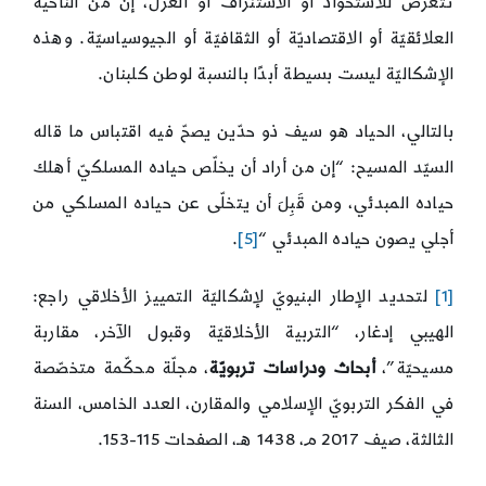
تتعرّض للاستحواذ أو الاستنزاف أو العزل، إن من الناحية
العلائقيّة أو الاقتصاديّة أو الثقافيّة أو الجيوسياسيّة. وهذه
الإشكاليّة ليست بسيطة أبدًا بالنسبة لوطن كلبنان.
بالتالي، الحياد هو سيف ذو حدّين يصحّ فيه اقتباس ما قاله
السيّد المسيح: “إن من أراد أن يخلّص حياده المسلكيّ أهلك
حياده المبدئي، ومن قَبِلَ أن يتخلّى عن حياده المسلكي من
أجلي يصون حياده المبدئي “
[5]
.
[1]
لتحديد الإطار البنيويّ لإشكاليّة التمييز الأخلاقي راجع:
الهيبي إدغار، “التربية الأخلاقيّة وقبول الآخر، مقاربة
مسيحيّة”،
أبحاث ودراسات تربويّة
، مجلّة محكّمة متخصّصة
في الفكر التربويّ الإسلامي والمقارن، العدد الخامس، السنة
الثالثة، صيف 2017 م، 1438 هـ، الصفحات 115-153.