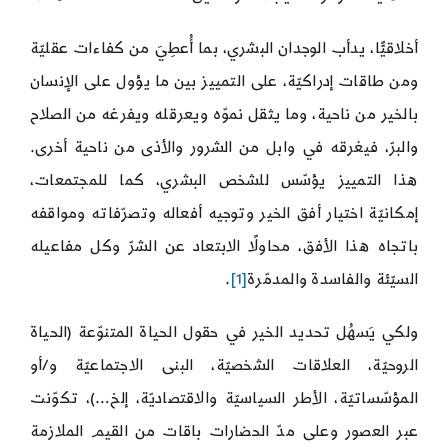
أخلاقيًّا، يدأب الوجدان البشري، بما أُعطِيَ من كفاءات عقليّة
ومن طاقات إدراكيّة، على التمييز بين ما يؤول على الإنسان
بالخير من ناحية، وما يثقل نموّه ويعرقله ويفرغه من الصلاح
والبرّ، فيغرقه في وابل من الشرور والأذى من ناحية أخرى.
هذا التمييز يؤسّس للشخص البشري، كما للمجتمعات،
إمكانيّة اختيار أفق الخير وتوجيه أفعاله وتصرّفاته ومواقفه
باتجاه هذا الأفق، محاولًا الابتعاد عن الشرّ وكل مفاعيله
السيّئة والفاسدة والمدمّرة
[1]
.
ولكي يَسهُل تحديد الخير في حقول الحياة المتنوّعة (الحياة
الروحيّة، العلاقات الشخصيّة، البنى الاجتماعيّة و/أو
المؤسّساتيّة، الأطر السياسيّة والاقتصاديّة، إلخ…)، تكوّنت
عبر العصور وعلى مدّ الحضارات باقات من القيم الملازمة