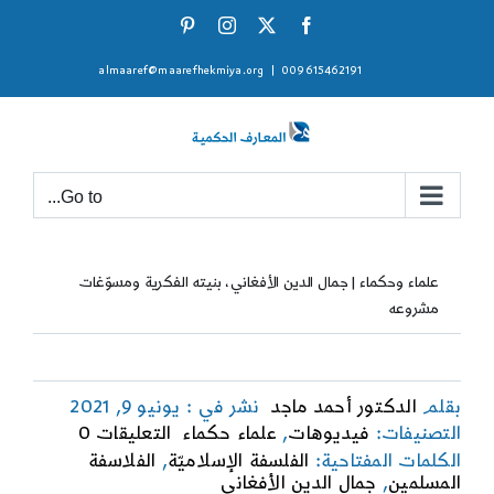
Ski
Pinterest
Instagram
Facebook
X
t
almaaref@maarefhekmiya.org
|
009615462191
conten
Go to...
علماء وحكماء | جمال الدين الأفغاني، بنيته الفكرية ومسوّغات
مشروعه
بقلم
الدكتور أحمد ماجد
نشر في : يونيو 9, 2021
on
التصنيفات:
فيديوهات
,
علماء حكماء
التعليقات 0
علماء
الكلمات المفتاحية:
الفلسفة الإسلاميّة
,
الفلاسفة
وحكماء
المسلمين
,
جمال الدين الأفغاني