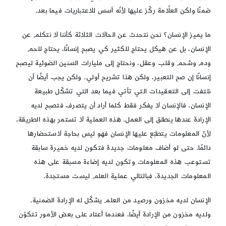
ضمنًا ولكن العلّامة ركّز عليها لأنّه أسس للاعتباريات فيما بعد.
ما يميز الإنسان؟ نحن نتحدث عن الحالات الثلاثة كأننا لا نتكلم عن
الإنسان، بل عن هيكل يحتاج للكثير كي يصبح إنسانًا، يحتاج للحم
ودم وشحم وقلب وعقل، ونحتاج إلى مليارات السنين الضوئية ليصبح
إنسانًا إن صح التعبير، ولكن هذا تشريح أولي. ولكن يجب أيضًا أن
نلتفت إلى التعقيدات التي تأتي فيما بعد التي تشكّل طبيعة
الإنسان. فالإنسان لا يفكر فقط كلما أراد أن يتصرف فتصبح لديه
الإرادة عندها ينطلق إلى العمل. هذه العملية لا تستمر بهذه الطريقة،
لأنّ المعلومات يتطبّع عليها الإنسان فهو ليس بحاجة لاستحضارها
دائمًا. حتى لو أضاف معلومات جديدة فتكون لديه خميرة سابقة
تستوعب هذه المعلومات وتكون لديه إضاءة مسبقة على هذه
المعلومات الجديدة، فبالتالي عملية العلم ليست مستجدة.
الإنسان لديه مخزون ورصيد من العلم يشكّل له الإرادة الضمنية.
ولديه مخزون من الإرادة أيضًا، فعندما أعتاد على بعض الأمور تتكوّن