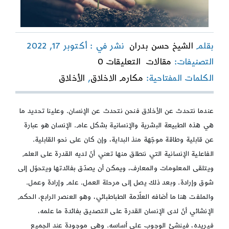
بقلم
الشيخ حسن بدران
نشر في : أكتوبر 17, 2022
on
التصنيفات:
مقالات
التعليقات 0
الإنسان
الكلمات المفتاحية:
مكارم الاخلاق
,
الأخلاق
والأخلاق
عندما نتحدث عن الأخلاق فنحن نتحدث عن الإنسان. وعلينا تحديد ما
هي هذه الطبيعة البشرية والإنسانية بشكل عام. الإنسان هو عبارة
عن قابلية وطاقة موجّهة منذ البداية، وإن كان على نحو القابلية.
الفاعلية الإنسانية التي ننطلق منها تعني أنّ لديه القدرة على العلم
ويتلقى المعلومات والمعارف، ويمكن أن يصدّق بفائدتها ويتحوّل إلى
شوق وإرادة. وبعد ذلك يصل إلى مرحلة العمل. علم وإرادة وعمل.
والملفت هنا ما أضافه العلّامة الطباطبائي، وهو العنصر الرابع، الحكم
الإنشائي أنّ لدى الإنسان القدرة على التصديق بفائدة ما علمه،
فيريده، فينشئ الوجوب على أساسه. وهي موجودة عند الجميع