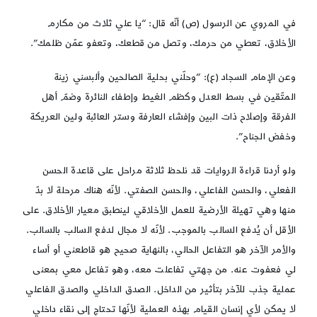
في المروي عن الرسول (ص) أنّه قال: “يا علي ثلاث من مكارم
الأخلاق، تعطي من حرمك، وتصل من قطعك، وتعفو عمّن ظلمك”.
وعن الإمام السجاد (ع): “وحلّني بحلية الصالحين وألبسني زينة
المتّقين في بسط العدل وكظم الغيط وإطفاء النائرة وضمّ أهل
الفرقة وإصلاح ذات البين وإفشاء العارفة وستر العائبة ولين العريكة
وخفض الجناح”.
ولو أردنا قراءة الروايات قد نلحظ ثلاثة مراحل على قاعدة الحسن
الفعلي، والحسن الفاعلي، والحسن الصفتي. لأنّه هناك مرحلة لا بدّ
منها وهي تهيئة الأرضية للعمل الأخلاقي لينطبق معيار الأخلاق. على
الأقل أن يُدفع السالب بالموجب. لأنّه لا مجال لدفع السالب بالسالب.
والأمر الآخر هو التفاعل الحالي، بالنهاية صحيح هو قاطعني أو أساء
لي فعفوت عنه. من جهتي تفاعلت معه، وهو تفاعل معي بمعنى
عملية جذب للآخر بتأثير من الداخل. الصدق الداخلي والصدق الفاعلي
لا يمكن لأي إنسان القيام بهذه العملية لأنّها تحتاج إلى نقاء داخلي