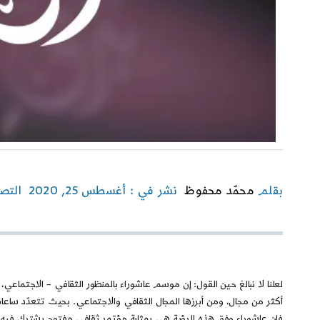
بقلم
محمّد محفوظ
نشر في : أغسطس 25, 2020
التص
لعلنا لا نبالغ حين القول: إن موسم عاشوراء بالمنظور الثقافي – الاجت
أكثر من مجال، ومن أبرزها المجال الثقافي والاجتماعي. بحيث تتعدّد ساعا
فإن عاشوراء وفق هذه الرؤية هي بمثابة مؤتمر ثقافي مفتوح يشترك فيه 