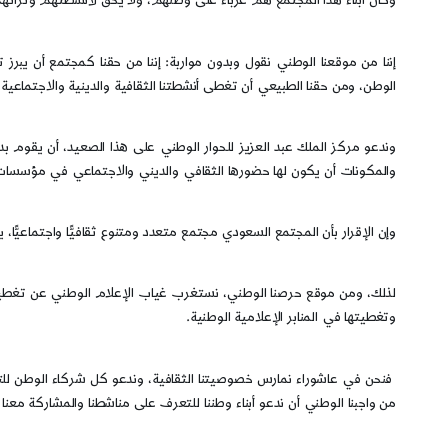
وكأن أبناء هذا المجتمع هم غرباء على وطنهم، ولا يحق لأنشطتهم وتراثه
إننا من موقعنا الوطني نقول وبدون مواربة: إننا من حقنا كمجتمع أن يبر
الوطن، ومن حقنا الطبيعي أن تغطى أنشطتنا الثقافية والدينية والاجتماعية
وندعو مركز الملك عبد العزيز للحوار الوطني على هذا الصعيد، أن يقوم ب
والمكونات أن يكون لها حضورها الثقافي والديني والاجتماعي في مؤسسات 
وإن الإقرار بأن المجتمع السعودي مجتمع متعدد ومتنوع ثقافيًّا واجتماعيّ
لذلك، ومن موقع حرصنا الوطني، نستغرب غياب الإعلام الوطني عن تغطية فعالي
وتغطيتها في المنابر الإعلامية الوطنية.
فنحن في عاشوراء نمارس خصوصيتنا الثقافية، وندعو كل شركاء الوطن للتع
من واجبنا الوطني أن ندعو أبناء وطننا للتعرف على مناشطنا والمشاركة معنا 