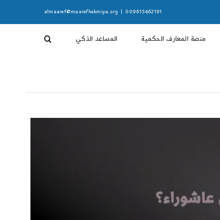
almaaref@maarefhekmiya.org
|
009615462191
منصة المعارف الحكمية
المساعد الذكي