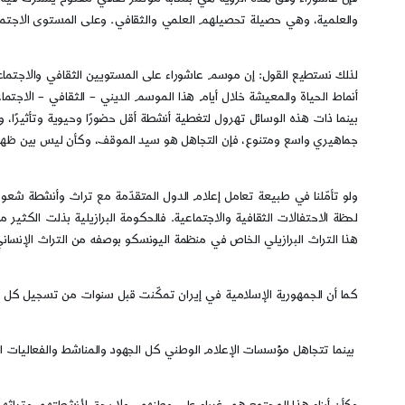
والعلمية، وهي حصيلة تحصيلهم العلمي والثقافي. وعلى المستوى الاجتماعي
لذلك نستطيع القول: إن موسم عاشوراء على المستويين الثقافي والاجتماعي،
أنماط الحياة والمعيشة خلال أيام هذا الموسم الديني – الثقافي – الاجتما
بينما ذات هذه الوسائل تهرول لتغطية أنشطة أقل حضورًا وحيوية وتأثيرًا،
جماهيري واسع ومتنوع، فإن التجاهل هو سيد الموقف، وكأن ليس بين ظهرا
ولو تأمّلنا في طبيعة تعامل إعلام الدول المتقدّمة مع تراث وأنشطة شعوبها
لحظة الاحتفالات الثقافية والاجتماعية. فالحكومة البرازيلية بذلت الكثير
هذا التراث البرازيلي الخاص في منظمة اليونسكو بوصفه من التراث الإنساني
كما أن الجمهورية الإسلامية في إيران تمكّنت قبل سنوات من تسجيل كل ترا
بينما تتجاهل مؤسسات الإعلام الوطني كل الجهود والمناشط والفعاليات ال