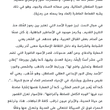
صورة السلطان المثالية، ومن سماته السخاء والجود، وهو في ذلك
يشبه الغمامة الماطرة (الماء وما يحمله من رمزية).
في مجال النحت تبرز صورة الأسد التي تعتبر بين رموز المُلك منذ
التاريخ القديم، وكرمز موجود في الأساطير الجاهلية، إذ كان صنمًا
من أصنام بعض القبائل العربية، وهو عندهم في الشعر يعني
الشجاعة والشراسة وله داخل الثقافة الإسلامية معنى آخر يقارب
الحماية والدفاع. ومن أهم منحوتات قصر الأسود النافورة التي تضم
اثني عشر أسدًا (أيضًا، رمزية العدد)، وفيها، كما يقول بويرطا: “إعلان
للسلطة وتمثيل واضح لها”. ويرتبط الأسد بالذهب والشمس والنور:
“الأسد يمثل النور الإبداعي العقلي للسلطان، وهو مُذّهب، يعني أنه
نفيس ومشرق ويشترك في الإحياء المستمر للماء أو منبع للحياة…”،
كما أنه يُعبر عن النصر الملكي. كما أن العمارة نفسها إشارة صامتة
نجد فيها “الوجه الكامل للسلطة وأغراضها”، فالأسوار تعزل القصور
عن حياة المدينة، والأبراج عيون تراقب كافة الاتجاهات. هذا، وترتفع
الحمراء فوق تل السبيكة لتتعالى على المدينة وتنعزل عنها وفاقًا