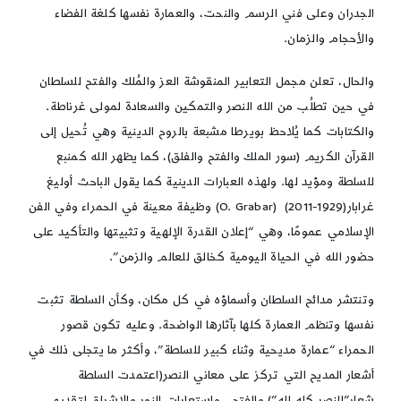
الجدران وعلى فني الرسم والنحت، والعمارة نفسها كلغة الفضاء
والأحجام والزمان.
والحال، تعلن مجمل التعابير المنقوشة العز والمُلك والفتح للسلطان
في حين تطلُب من الله النصر والتمكين والسعادة لمولى غرناطة.
والكتابات كما يُلاحظ بويرطا مشبعة بالروح الدينية وهي تُحيل إلى
القرآن الكريم (سور الملك والفتح والفلق)، كما يظهر الله كمنبع
للسلطة ومؤيد لها. ولهذه العبارات الدينية كما يقول الباحث أوليغ
غرابار(1929-2011) (O. Grabar) وظيفة معينة في الحمراء وفي الفن
الإسلامي عمومًا، وهي “إعلان القدرة الإلهية وتثبيتها والتأكيد على
حضور الله في الحياة اليومية كخالق للعالم والزمن”.
وتنتشر مدائح السلطان وأسماؤه في كل مكان، وكأن السلطة تثبت
نفسها وتنظم العمارة كلها بآثارها الواضحة. وعليه تكون قصور
الحمراء “عمارة مديحية وثناء كبير للسلطة”، وأكثر ما يتجلى ذلك في
أشعار المديح التي تركز على معاني النصر(اعتمدت السلطة
شعار”النصر كله لله”) والفتح، واستعارات النور والإشراق لتقديم