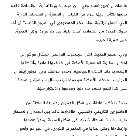
فالسلطان يُظهر نفسه وفي الآن عينه يخلق ذاته أيضًا. والسلطة تقدم
نفسها للتأمل فيها سواء في الثياب أو العمارة أو العلامات البارزة
التي تحمل تراتبية. وقد ذكر المسعودي في “مروج الذهب” أن أحد
ملوك الحيرة من النعمانية أحدث بنيانًا في دار قراره، وهي الحيرة،
على صورة الحرب.
وفي العصر الحديث أشار الفيلسوف الفرنسي ميشال فوكو إلى
إمكان المقاربة الفلسفية للأمكنة في كثافتها المادية وأشكالها
الهندسية ذات الدلالة السياسية. وصرح مواطنه جيل دولوز أيضًا أن
الترتيب المحكم للأمكنة هو دومًا ترتيب دال سياسيًّا، والسلطة
على هذا النحو تسمح بقراءتها وفحصها والاعتبار منها.
وثمة بالتأكيد علاقة بين شكل العمران وطبيعة السلطة من
المنظورين التاريخي والفقهي، فالترابط قائم بين العمران والسلطان
والإسلام، إذ للسلطة تأثيرها في شكل المدينة، ونقرأ عظمها
وازدهارها وحتى عدلها في المنجزات الكبرى، في الجوامع وأسوار