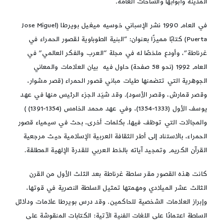
المدينة وأبوابها والساحات العامة.
في العام 1990 نشر الإسباني خوسيه ميغيل بويرطا (Jose Miguel
Puerta) كتابًا مميزًا بعنوان: “البنية الطوباوية لقصور الحمراء في
غرناطة”، وأودع ملخصًا له في مجلة “العرب والفكر العالمي” في
العام 1992 (نحو 58 صفحة) حاول فيه بيان العلامات والمعاني
الجوهرية التي تتضمنها طيات مباني قصور الحمراء (قصر مشوار،
وقصر قمارش، وقصر الأسود). وقد شيَد الجزء الرئيس منها في عهد
يوسف الأول (1333-1354)، وفي عهد محمد الخامس (1354-1391) )
والمجالات التي توظف فيها. بكلمات أخرى، بحث في سيمياء قصور
الحمراء، بالاستناد إلى أطر الثقافة العربية الإسلامية حيث مرجعية
القرآن الكريم وتمجيد آياته بالخط العربي للقدرة الإلهية المطلقة.
كانت هذه القصور مقر سلطة غرناطة بعد الثلث الأول من القرن
الثالث عشر الميلادي ومهمتها تمثيل السلطة النصرية في قوتها،
وإبراز العلامات الشخصية للحاكمين. وقد درس بويرطا علامات ودلائل
السلطة اعتمادًا على اللغات الفنية الآتية: الكتابات المنقوشة على