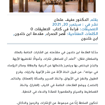
بقلم
الدكتور عفيف عثمان
نشر في : سبتمبر 20, 2021
on
التصنيفات:
قراءة في كتاب
التعليقات 0
شارات
الكلمات المفتاحية:
قصر الحمراء
,
مقدمة ابن خلدون
,
المُلك
ابن خلدون
في
قصور
الحمراء
حدّثنا العلامة ابن خلدون في مقدّمته عن الشارات الخاصة بالملك
والسلطان فقال: “أعلم أن للسلطان شارات وأحوالًا تقتضيها الأبهة
والبذخ فيختص بها ويتميز بانتحالها عن الرعية والبطانة وسائر الرؤساء
في دولته”، من قبيل اتخاذ الآلة من نشر الألوية والرايات وقرع
الطبول والنفخ في الأبواق، واتخاذ السرير والسكة (العملة)، والخاتم
(الختم)، ووضع العلامات الخاصة في الثياب (الطراز)، واتخاذ
الفساطيط والسياج والمقصورة للصلاة والدعاء في الخطبة.
تتكون السلطة إذًا من مجموعة من الإشارات والرموز والدلائل،