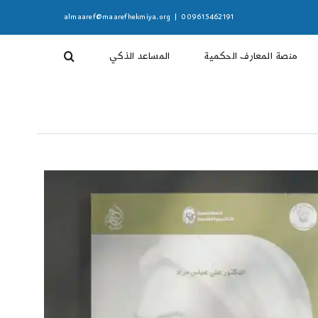
almaaref@maarefhekmiya.org
|
009615462191
منصة المعارف الحكمية
المساعد الذكي