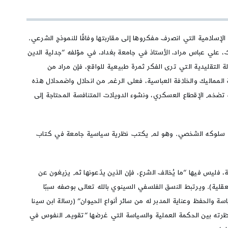
إسلامية التي انصرف مفكروها إلى مقاربتها وفاقًا للنموذج الشرعي.
 عبد الله الملقب بابن سينا والمعروف بالشيخ الرئيس (370 – 428 هـ/ 980 – 1077 م ). وغرض الباحث، علي عباس مراد، الأستاذ في جامعة بغداد، في مؤلفه “جدلية الدين
لة التقليدية التي ترى الفكر ثمرة طبيعية للواقع، فإن مراد من
لة المماليك والخلافة العباسية، فعلى الرغم من انحلال واضمحلال هذه
يجةَ تضخم الإقطاع العسكري، ونشوء الدويلات المتنافسة المحتاجة إلى
 في سلوكه الشخصي. وهو لم يكتب نظرية سياسية جامعة في كتاب
 فليس فيها “ما يُخالف الشرع، فإن الذين يدّعونها ثم يزيغون عن
قلية). ويرتبط النسق الفلسفي السينوي بالله تعالى بوصفه سببًا
سياسة والحفظ وعناية المدبر له من سائر أنواع الحيوان” (رسالة ابن سينا
 نظرته بين الحكمة العملية والسياسة التي غرضها “تقويم النفوس في