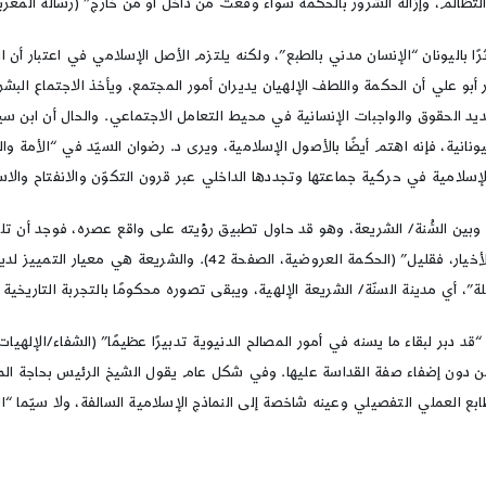
لتظالم، وإزالة الشرور بالحكمة سواء وقعت من داخل أو من خارج” (رسالة المغربا
ثرًا باليونان “الإنسان مدني بالطبع”، ولكنه يلتزم الأصل الإسلامي في اعتبار 
ِّر أبو علي أن الحكمة واللطف الإلهيان يديران أمور المجتمع، ويأخذ الاجتماع ال
الحقوق والواجبات الإنسانية في محيط التعامل الاجتماعي. والحال أن ابن سينا لم
يونانية، فإنه اهتم أيضًا بالأصول الإسلامية، ويرى د. رضوان السيّد في “الأمة
لإسلامية في حركية جماعتها وتجددها الداخلي عبر قرون التكوّن والانفتاح والاستيعا
، وبين السُّنة/ الشريعة، وهو قد حاول تطبيق رؤيته على واقع عصره، فوجد أن
الكرامة وبقيةٍ من السياسة الجماعية. وإن وجد فيها شيء من سياسة الأخيا
”، أي مدينة السنّة/ الشريعة الإلهية، ويبقى تصوره محكومًا بالتجربة التاريخية 
ون إضفاء صفة القداسة عليها. وفي شكل عام يقول الشيخ الرئيس بحاجة المجتم
 العملي التفصيلي وعينه شاخصة إلى النماذج الإسلامية السالفة، ولا سيّما “المدي