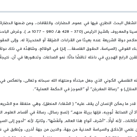
في
كتاب
جدلية
نشغال البحث النظري فيها في عموم الحضارات والثقافات، ومن ضمنها الحضارة ال
الدين
والسياسة
ولم يشذ عن ذلك الفيلسوف أبو علي الحسين بن
في
امح دولة الشريعة عنده بعيدًا من القراءات الضيّقة أو المتحيزة له. وإلى المقو
الفلسفة
الإسلامية:
البناء الفوقي (السياسة، الحقوق الفلسفة… إلخ) في الوقائع، وشاهِدُه في ذلك دو
دولة
لقرن الرابع الهجري في داخله تناقضًا حادًّا: نمو الصناعات وتدهورها في آن، نت
الشريعة
عند
ابن
سينا
قه الفلسفي الكوني الذي جعل مبتدأه ومنتهاه الله سبحانه وتعالى، وانعكس
لمنازل) و “رسالة المغربان” أو “الموجز في الحكمة العملية”.
 قدر ما يمكن الإنسان أن يقف عليه” ( الشفاء/ المنطق)، وهي متفقة مع الشريعة،
ن الصناعة تُوجِبه، فإنها بريئة منهم” (تسع رسائل، رسالة في أقسام العلوم الع
ئنات، لأنه أولًا، “أشرف أنواع هذا العالم وأنفَسُها”، وثانيًا، لأنه “أحوج إلى ال
ين علمي الأخلاق والسياسة المدنية من جهة، والدين من جهة أخرى، ويُطابق في