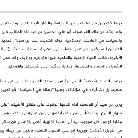
يربط كثيرون من الباحثين بين السياسة والشأن الاجتماعي، ويلاحظون ا
والسياسة في الفلسفة الإسلامية: دولة الشريعة عند ابن سينا”، تحديد مل
القليلين المدركين، من غير انتساب إلى النظرية المادية الجدلية، لأثر 
الأخيرة، كانت الحياة الأدبية والعلمية فيها مزدهرة وراقية، وقد حمل ا
الشعراء والعلماء والفلاسفة، بمثابة توكيد على شرعيتها وأهميتها.
يرسم الباحث شخصية الشيخ الرئيس وسمتها التديّن، ما تجلى في نس
منفرد، بل بث آراءه في مؤلفاته، ومنها “رسالة في السياسة” (أو تدبير ا
يرى ابن سينا أن الفلسفة أداة هدفها الوقوف على حقائق الأشياء: “على
منهاج الشرع، إنما يضلّون من تلقاء أنفسهم ومن عجزهم وتقصيرهم، لا أ
وغاية لوجود كل موجود، بيد أن العناية الإلهية أخص بالإنسان من سائر الكا
في تأويل الأحلام). ويربط أبو علي العلوم العملية بالدين في ربطه ب