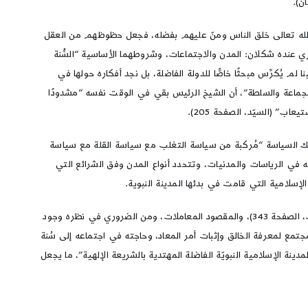
ن).
أن الله تعالى خلق الناس ومنّ عليهم بفضله، فجعل حظوظهم من العقل
بشري عنده شكلان: المدن والاجتماعات، وشروطهما الأساسية “السُّنة
 يُكرِّس مبحثًا خاصًّا للدولة الفاضلة، بل نجد أفكاره حولها في
 والجماعة والسلطة”، أن الشيخ الرئيس بقي في الوقت نفسه “مشدودًا
ب” (السيّد، الصفحة 205).
 تلك السياسة “مُركبة من سياسة التغلب مع سياسة القلة مع سياسة
ر، فقليل” (الحكمة العروضية، الصفحة 42). والشريعة هي معيار التمييز لديه في الرياسات والمدنيات، وتتحدد أنواع المدن وفق الشرائع التي
الإسلامية التي قامت في بدئها المدينة النبوية.
يُشدّد ابن سينا على الصلة بين الديني والسياسي، فلا بدّ أن يكون النبي “قد دبر لبقاء ما يسنه في أمور المصالح الدنيوية تدبيرًا عظيمًا” (الشفاء/الإلهيات، الصفحة 343)، والمقصود المعاملات، ومن الضروري في نظره وجود
ع لمعرفة الخالق وإثبات أمر المعاد، وحاجته في اجتماعه إلى سُنة
نة الإسلامية النبويّة الفاضلة المهتدية بالشريعة الإلهية”، ما يجعل