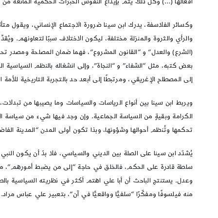
أفعالها (…) وكل ذلك يتم بإيداع النفوس الخبرات الحكمية المانعة من ا
وكسائر الفلاسفة، يدرك ابن سينا ضرورة الاجتماع الإنساني، ويقول متأ
والرأي والثروة والمنزلة مختلفة، ليكون الاختلاف سببًا لتعاونهم. ويُقد
(الشرع) والعدل” و “القانون المشروع”، فهما ضمان المصلحة ومصدر تحديد 
بعض كتبه، مثل “الشفاء” و “النجاة”، وإلى انشغاله بالنظم السياسية ال
إلى المصطلح الإغريقي، ومرتبطًا إلى أبعد حد بالتجربة التاريخية للأمة ا
ويربط ابن سينا بين أنواع الرياسات والسياسات وما يصيبها من تبدلات
تحكمها وتُنظم أحوالها وشؤونها، وبذا تكون أولى المدن “المدينة الفاضلة
سلطة قادرة على الحكم، فالخلق في حاجة “إلى من يضبط أمورهم”، من د
وعدل. يستنتج الباحث أن أبا علي اهتم أكثر في نظريته السياسية بالطابع
منه فيلسوفًا ومفكّرًا “سلفيًّا وواقعيًّا في آن”، بتعبير علي عباس مراد.