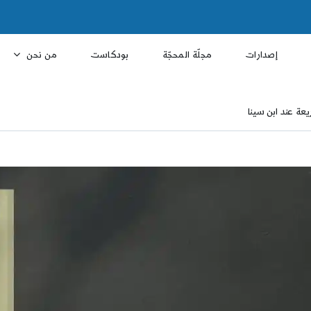
إصدارات
مجلّة المحجّة
بودكاست
من نحن
عة عند ابن سينا