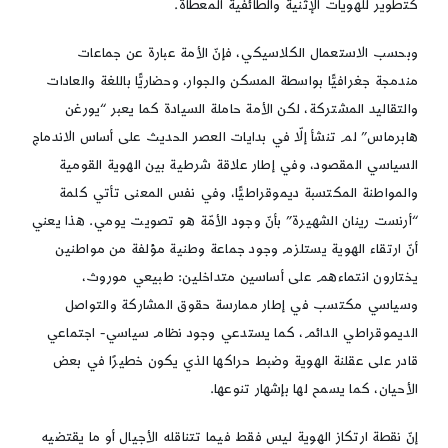
كتطوير للهويات الإثنية والطائفية المعطاة.
وبحسب الاستعمال الكلاسيكي، فإنّ الأمة عبارة عن جماعات
مندمجة جغرافيًّا بواسطة المسكن والجوار، وحضاريًّا باللغة والعادات
والتقاليد المشتركة، لكن الأمة حاملة السيادة كما يعبر “يورغن
هابرماس” لم تنشأ إلّا في بدايات العصر الحديث على أساس الاندماج
السياسي المقصود، وفي إطار علاقة شرطية بين الهوية القومية
والمواطنة المكتسبة ديموقراطيًّا، وفي نفس المعنى تأتي كلمة
“أرنست رينان الشهيرة” بأنّ وجود الأمّة هو تصويت يومي. هذا يعني
أنّ ارتقاء الهوية يستلزم وجود جماعة وطنية مؤلفة من مواطنين
يختارون انتماءهم على أساسين متداخلين: طبيعي موروث،
وسياسي مكتسب في إطار ممارسة حقوق المشاركة والتواصل
الديموقراطي الدائم، كما يستدعي وجود نظام سياسي- اجتماعي
قادر على عقلنة الهوية وضبط حراكها الذي يكون خطيرًا في بعض
الأحيان، كما يسمح لها بإشهار تنوعها.
إنّ نقطة ارتكاز الهوية ليس فقط فيما تتناقله الأجيال أو ما يقتضيه