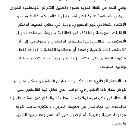
وهي البدء من نقطة تقوية حضور وتمثيل الشرائح الاجتماعية الكبرى
– وهي بالمناسبة عابرة للطوائف- داخل النظام، كمحطة عبور نحو
الانتماء التعاقدي غير العصبوي، وذلك في مقابل تخفيف احتكار
الأقليات المهيمنة والنافذة، غير الطائفية بدورها. سيساعد تحويل
الاستقطاب الطائفي إلى استقطاب اجتماعي وأيديولوجي إلى أن
تكتشف فئات شعبيّة واسعة أن مصالحها الفعليّة لا ترتبط فقط
بالهوية الصغرى التي تنتمي إليها، بل برؤية عامة تتضمن خيارات
وطنية متنوعة.
3-
الاختبار الوطني:
على عكس الاختبارين السابقين، تمكن لبنان من
خوض غمار هذا الاختبار في الوقت الذي فشل فيه القابضون على
السلطة في تكريس مقولاتهم “الوطنيّة” والدفاع عنها لوقت طويل؛
كالدعوة إلى حياد لبنان في محيطه العربي، واعتباره صاحب هوية
مزدوجة عربيّة وغربيّة، أو الإصرار على أنّه جسر ومعبر بين الشرق
والغرب.