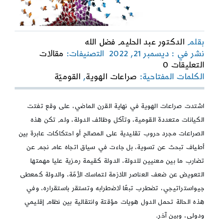
بقلم
الدكتور عبد الحليم فضل الله
نشر في : ديسمبر 21, 2022
التصنيفات:
مقالات
on
التعليقات 0
نحو
الكلمات المفتاحية:
صراعات الهوية
,
القوميّة
هوية
متنوعة
بنّاءة
اشتدت صراعات الهوية في نهاية القرن الماضي، على وقع تفتت
الكيانات متعددة القومية، وتآكل وظائف الدولة، ولم تكن هذه
الصراعات مجرد حروب تقليدية على المصالح أو احتكاكات عابرة بين
أطياف تبحث عن تسوية، بل جاءت في سياق اتجاه عام نجم عن
تضارب ما بين معنيين للدولة، الدولة كقيمة رمزية عليا مهمتها
التعويض عن ضعف العناصر اللازمة لتماسك الأمّة، والدولة كمعطى
جيواستراتيجي، تضطرب تبعًا لاضطرابه وتستقر باستقراره، وفي
هذه الحالة تحمل الدول هويات مؤقتة وانتقالية بين نظام إقليمي
ودولي، وبين آخر.