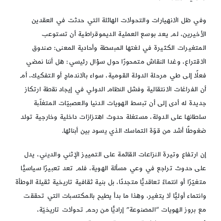
وفي ظل الانهيارات والتحولات الهائلة التي حدثت في العقدين
الأخيرين، لم يعد بوسع العملية الديموقراطية أن تستوعب
المتغيرات الكثيرة في لغتها المبسطة وأحادية المعنى: صندوق
الاقتراع، وغدا النقاش متمحورًا حول سؤال رئيسي: هل أننا نمضي
فعلًا إلى طي مرحلة الدولة القومية، سواء بالاندماج أو التفكيك، أم
أن الفراغات الانتقالية وفشل النظام الدولي في إيجاد نقطة ارتكاز
جديدة له أدى إلى أن تبسط الهويات الدنيا والعصبيّات المتغلّبة
سلطانها على الدولة، مستغلة حدوث اهتزازات داخلية وخارجية تولد
ضغوطًا أشد من قوّة التماسك الذي يسود بين أبنائها.
إن ارتفاع وتيرة النزاعات القائمة على التمييز الإثني والديني، يدل
على حدوث تراجع في وعي مسألة الهوية، فلم تعد تعبيرًا سياسيًّا
متغيّرًا أو انتماءً تعاقديًّا متجددًا، بل بنية ثقافية تاريخية ثقيلة الوطأة
وانتماء أوليًّا لا يتغير، وهذا ما بدأ يطيح بالمكتسبات التي تحققت
مع بروز الهويات “المصنوعة” إراديًّا من رحم تحولات تاريخيّة،