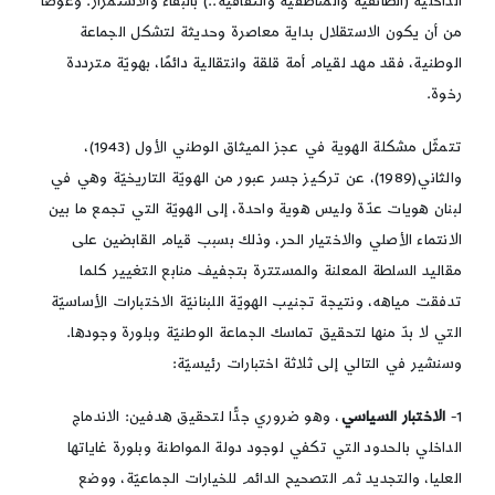
الداخليّة (الطائفيّة والمناطقيّة والثقافيّة..) بالبقاء والاستمرار. وعوضًا
من أن يكون الاستقلال بداية معاصرة وحديثة لتشكل الجماعة
الوطنية، فقد مهد لقيام أمة قلقة وانتقالية دائمًا، بهويّة مترددة
رخوة.
تتمثّل مشكلة الهوية في عجز الميثاق الوطني الأول (1943)،
والثاني(1989)، عن تركيز جسر عبور من الهويّة التاريخيّة وهي في
لبنان هويات عدّة وليس هوية واحدة، إلى الهويّة التي تجمع ما بين
الانتماء الأصلي والاختيار الحر، وذلك بسبب قيام القابضين على
مقاليد السلطة المعلنة والمستترة بتجفيف منابع التغيير كلما
تدفقت مياهه، ونتيجة تجنيب الهويّة اللبنانيّة الاختبارات الأساسيّة
التي لا بدّ منها لتحقيق تماسك الجماعة الوطنيّة وبلورة وجودها.
وسنشير في التالي إلى ثلاثة اختبارات رئيسيّة:
1-
الاختبار السياسي
، وهو ضروري جدًّا لتحقيق هدفين: الاندماج
الداخلي بالحدود التي تكفي لوجود دولة المواطنة وبلورة غاياتها
العليا، والتجديد ثم التصحيح الدائم للخيارات الجماعيّة، ووضع