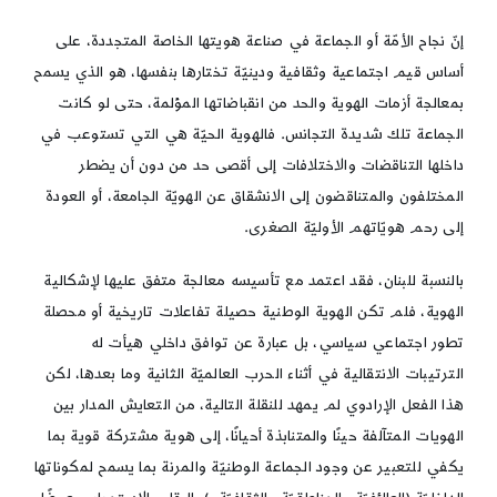
إنّ نجاح الأمّة أو الجماعة في صناعة هويتها الخاصة المتجددة، على
أساس قيم اجتماعية وثقافية ودينيّة تختارها بنفسها، هو الذي يسمح
بمعالجة أزمات الهوية والحد من انقباضاتها المؤلمة، حتى لو كانت
الجماعة تلك شديدة التجانس. فالهوية الحيّة هي التي تستوعب في
داخلها التناقضات والاختلافات إلى أقصى حد من دون أن يضطر
المختلفون والمتناقضون إلى الانشقاق عن الهويّة الجامعة، أو العودة
إلى رحم هويّاتهم الأوليّة الصغرى.
بالنسبة للبنان، فقد اعتمد مع تأسيسه معالجة متفق عليها لإشكالية
الهوية، فلم تكن الهوية الوطنية حصيلة تفاعلات تاريخية أو محصلة
تطور اجتماعي سياسي، بل عبارة عن توافق داخلي هيأت له
الترتيبات الانتقالية في أثناء الحرب العالميّة الثانية وما بعدها، لكن
هذا الفعل الإرادوي لم يمهد للنقلة التالية، من التعايش المدار بين
الهويات المتآلفة حينًا والمتنابذة أحيانًا، إلى هوية مشتركة قوية بما
يكفي للتعبير عن وجود الجماعة الوطنيّة والمرنة بما يسمح لمكوناتها