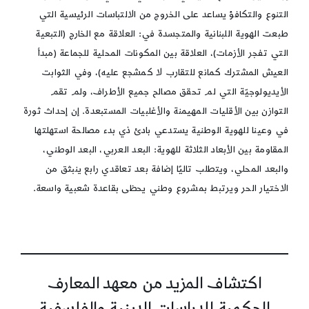
التنوع والتكافؤ يساعد على الخروج من الالتباسات الرئيسية التي
طبعت الهوية اللبنانية والمتجسدة في: العلاقة مع الخارج (التبعية
التي تفجر الأزمات)، العلاقة بين المكونات المحلية للجماعة (مبدأ
العيش المشترك كمانع للتقارب لا كمشجع عليه)، وفي الثوابت
الأيديولوجيّة التي لم تحقق مصالح جميع الأطراف، ولم تقم
التوازن بين الأقليات المهيمنة والأغلبيات المستبعدة. إن إحداث ثورة
في وعينا للهوية الوطنية يستدعي بادئ ذي بدء مصالحة استهلتها
المقاومة بين الأبعاد الثلاثة للهوية: البعد العربي، البعد الوطني،
والبعد المحلي، ويتطلب تاليًا إضافة بعد تعاقدي رابع ينبثق من
الاختيار الحر ويرتبط بمشروع وطني يحظى بقاعدة شعبية واسعة.
اكتشاف المزيد من معهد المعارف
الحكمية للدراسات الدينية والفلسفية