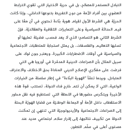
التبادل المستمر للمصالح، بل في حرية الاختيار التي تقوي الترابط
العضوي بين أفراد الأمة من دون التفريط بتنوعها الداخلي، وإذا كانت
الحريّة هي الشرط الأول لقيام هوية بنّاءة تحتوي في آن معًا على
قيم الحداثة السياسية وعلى التمايزات الثقافية والعقائديّة، فإنّ
الشرط الثاني هو التسامح؛ الذي لا يعد فحسب فضيلة تمليها أو
تسلبها التعاليم والفلسفات، بل يمثل استجابة للمتطلبات الاجتماعية
والسياسيّة في أوقات الاضطرابات الكبيرة، ويعتبر جون لوك على
سبيل المثال بأن الصراعات الدينية المدمّرة في أوروبا هي التي
فرضت على مفكري الإصلاح الديني المناداة بحق الاختلاف والاعتراف
المتبادل. وبينما تنشأ “الهوية البنّاءة” في إطار سلسلة من الخيارات
الواعية، التي لا يمكن أن تتم خارج فناء الدولة، تستتب قوة هذه
الأخيرة ويتكرس حضورها في اللحظة التي تستطيع فيه نقل محاور
الاستقطاب داخل الأمة أو الجماعة الوطنيّة من قضايا الهويّة البحتة
إلى الصراعات الاجتماعية والأيديولوجيّة التي تنتهي إن تمكنت
الدولة من تكييف نتائجها، إلى إقرار سلام اجتماعي مديد عند
مستوى أعلى في سلّم التطور.