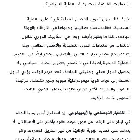
الانتماءات الفرعيّة تحت رقابة العمليّة السياسيّة.
بخلاف ذلك جرى تحويل المصالح المحلية قيودًا على العملية
السياسيّة، ففقدت هذه فعاليتها وجدواها في الارتقاء بالهويّة
الجامعة، هذا ما يظهر بأوضح وجه، في التكييف الدوري لقانون
الانتخاب مع احتياجات القوى التقليديّة والاقطاع الطائفي وبما
يتناقض مع مصالح تيارات التحرر والاصلاح، ويظهر أيضًا في تعقيم
العمليّة الديموقراطيّة التي لا تسمح بتطوير النظام السياسي ولا
بحصول تداول فعلي وحقيقي للسلطة. فمع مرور الوقت يؤدي تداول
السلطة إلى قيام هوية ديموقراطيّة حيويّة وغير متصلّبة، مرتبطة
بالحقوق والواجبات أكثر من ارتباطها بالانتماء العضوي الثابت
الممهور بخاتم الركود.
2-
الاختبار الاجتماعي والأيديولوجي
: إن استقرار أيديولوجيا النظام
في لبنان على الرغم من مرور سبعة عقود وأكثر على الاستقلال، لا
يساعد على تجديد الهوية اللبنانيّة من غير الطريق المعروف وهو
التخفيف من الطابع الطائفي للنظام. فهناك فرصة جديرة بأن تختبر