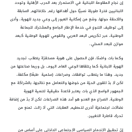
إن نجاح المقاومة اللبنانية في الاستمرار بعد الحرب الأهلية وتوحد
اللبنانيين فترة طويلة نسبيًّا حول أهدافها رغم خلافاتهم السابقة
واللاحقة حولها، وسّع من إمكانية العبور إلى وعي جديد للهوية، وأدى
إلى توظيف التنوع في خدمة الإطار الجامع والمشترك للجماعة
الوطنية، عبر تكريس البعد العربي والقومي للهوية الوطنية كبعد
موازن للبعد المحلي.
وكما بات واضحًا، فإن الحصول على هوية مستقرّة يتطلب تجديد
الهوية اللبنانية كما يتلقاها الوعي العام اليوم، بل وربما صناعتها من
جديد. وهذا ما يتطلب توافقات وصراعات (سلمية طبعًا) مكلفة،
لكن لا بدّ للقوى الحيّة من خوضها والتعامل مع نتائجها، بالشراكة مع
الجمهور الواسع الذي بات يعتبر قاعدة حقيقية لتنمية الهوية
الوطنية. الصراع مع العدو هو أحد هذه الصراعات لكن لا بدّ من إضافة
نضالات اجتماعيّة أخرى لتحطيم العقبات التي لا زالت تمنع من
تحرك قاطرة التغيير.
إنّ تحقيق الاندماج السياسي الاجتماعي الداخلي على أساس من