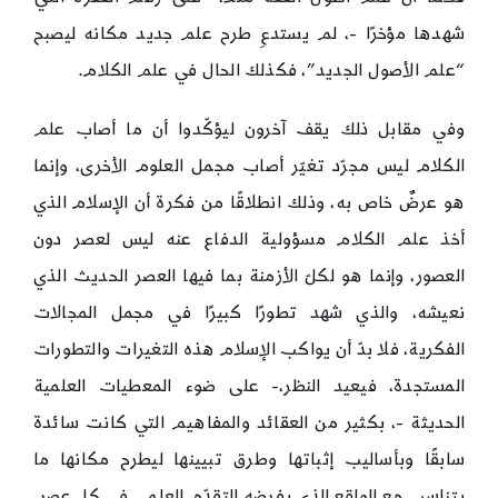
شهدها مؤخرًا -، لم يستدعِ طرح علم جديد مكانه ليصبح
“علم الأصول الجديد”، فكذلك الحال في علم الكلام.
وفي مقابل ذلك يقف آخرون ليؤكّدوا أن ما أصاب علم
الكلام ليس مجرّد تغيّر أصاب مجمل العلوم الأخرى، وإنما
هو عرضٌ خاص به، وذلك انطلاقًا من فكرة أن الإسلام الذي
أخذ علم الكلام مسؤولية الدفاع عنه ليس لعصر دون
العصور، وإنما هو لكلّ الأزمنة بما فيها العصر الحديث الذي
نعيشه، والذي شهد تطورًا كبيرًا في مجمل المجالات
الفكرية، فلا بدّ أن يواكب الإسلام هذه التغيرات والتطورات
المستجدة، فيعيد النظر،- على ضوء المعطيات العلمية
الحديثة -، بكثير من العقائد والمفاهيم التي كانت سائدة
سابقًا وبأساليب إثباتها وطرق تبيينها ليطرح مكانها ما
يتناسب مع الواقع الذي يفرضه التقدّم العلمي في كل عصر.