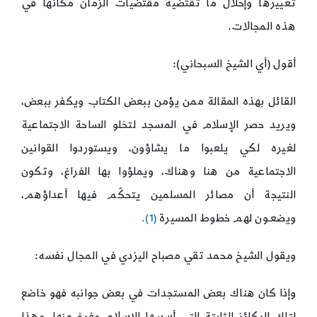
تغييرها وإحلال ما تقتضيه مقتضيات الزمان مكانها في
هذه المجالات.
أقول (أي الشيخ السبحاني):
القائل بهذه المقالة ممن يؤمن ببعض الكتاب ويكفر ببعض،
ويريد حصر الإسلام في المسجد لتخلو الساحة الاجتماعية
لغيره لكي يلعبوا ما يشاؤون، ويستوردوا القوانين
الاجتماعية من هنا وهناك، ويملؤوا بها الفراغ، وتكون
النتيجة أن مصائر المسلمين يتحكّم فيها أعداؤهم،
ويضعـون لهم خطوط المسيرة
(1).
ويقول الشيخ محمد تقي مصباح اليزدي في المجال نفسه:
وإذا كان هناك بعض المستجدات في بعض جوانبه فهو خاضع
لتلك الركائز الثابتة التي أسسها الإسلام وفرغ منها، وهذا