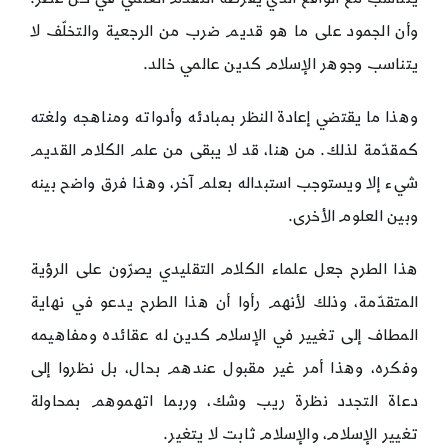
وأن الجمود على ما هو قديم ضرب من الرجعية والتخلّف لا
يتناسب وجوهر الإسلام كدين عالمي خالد.
وهذا ما يقتضي إعادة النظر بمبادئه وأدواته ومناهجه ولغته
كمقدّمة لذلك. من هنا، قد لا يبقى من علم الكلام القديم
شيء إلا ويستوجب استبداله بعلم آخر، وهذا فرق واضح بينه
وبين العلوم الأخرى.
هذا الطرح جعل علماء الكلام التقليدي يصرّون على الرؤية
المتقدّمة، وذلك لأنهم رأوا أن هذا الطرح يدعو في نهاية
المطاف إلى تغيير في الإسلام كدين له عقائده ومفاهيمه
وفكره، وهذا أمر غير مقبول عندهم بحال، بل نظروا إلى
دعاة التجدد نظرة ريب وشك، وربما اتهموهم بمحاولة
تغيير الإسلام، والإسلام ثابت لا يتغير.