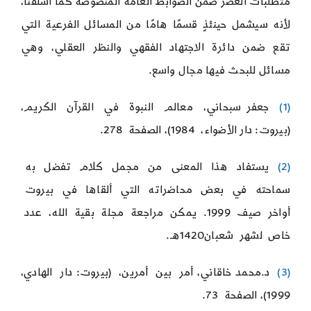
متطلبات العصر ضمن الضوابط العامة المنصوصة كما أسلفنا،
لأنه سيشمل حينئذٍ قسمًا هامًا من المسائل الفرعية التي
تقع ضمن دائرة الاجتهاد الفقهي والنظر العقلي، وهي
مسائل للبحث فيها مجال واسع.
(1)
جعفر سبحاني، معالم النبوة في القرآن الكريم،
(بيروت: دار الأضواء، 1984)، الصفحة 278.
(2)
يستفاد هذا المعنى من مجمل كلام تفضل به
سماحته في بعض محاضراته التي ألقاها في بيروت
أواخر صيف 1999. يمكن مراجعة مجلة بقية الله، عدد
خاص لشهر شعبان1420هـ.
(3)
د.محمد خاقاني، أمر بين أمرين، (بيروت: دار الهادي،
1999)، الصفحة 73.