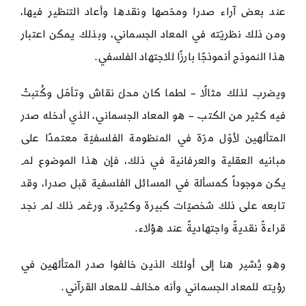
عند بعض آراء صدرا ومحّصها ونقدها وأعاد التنظير فيها،
ومن ذلك نظريّته في المعاد الجسماني، وبذلك يمكن اعتبار
هذا النموذج أنموذجًا بارزًا للاجتهاد الفلسفي.
ويضرب لذلك مثالًا – لطما كان محلّ نقاش وتأمّل وكُتبتْ
فيه كثير من الكتب – هو المعاد الجسماني، الذي أدخله صدر
المتألهين لأوّل مرّة في المنظومة الفلسفيّة معتمدًا على
مبانيه العقلية والعرفانية في ذلك، فإن هذا الموضوع لم
يكن موجوداً كمسألة في المسائل الفلسفية قبل صدرا، وقد
تابعه على ذلك شخصيّات كبيرة وكثيرة، ورغم ذلك لم نجد
قراءةً نقديةً واجتهاديةً عند هؤلاء.
وهو يُشير هنا إلى أولئك الذين خالفوا صدر المتألهين في
رؤيته للمعاد الجسماني وأنه مخالف للمعاد القرآني.