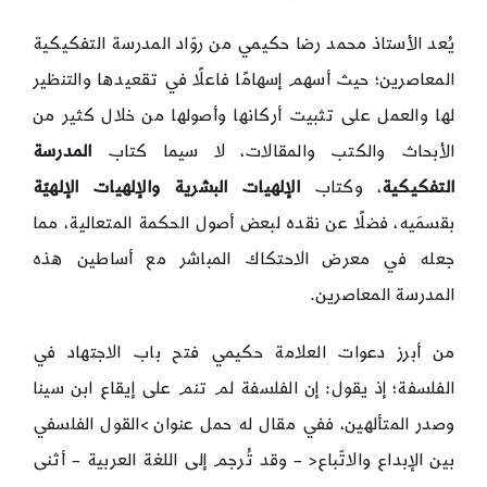
يُعد الأستاذ محمد رضا حكيمي من روّاد المدرسة التفكيكية
المعاصرين؛ حيث أسهم إسهامًا فاعلًا في تقعيدها والتنظير
لها والعمل على تثبيت أركانها وأصولها من خلال كثير من
الأبحاث والكتب والمقالات، لا سيما كتاب
المدرسة
التفكيكية
، وكتاب
الإلهيات البشرية والإلهيات الإلهيّة
بقسمَيه، فضلًا عن نقده لبعض أصول الحكمة المتعالية، مما
جعله في معرض الاحتكاك المباشر مع أساطين هذه
المدرسة المعاصرين.
من أبرز دعوات العلامة حكيمي فتح باب الاجتهاد في
الفلسفة؛ إذ يقول: إن الفلسفة لم تنم على إيقاع ابن سينا
وصدر المتألهين، ففي مقال له حمل عنوان >القول الفلسفي
بين الإبداع والاتّباع< – وقد تُرجم إلى اللغة العربية – أثنى