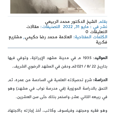
بقلم
الشيخ الدكتور محمد الربيعي
نشر في : مايو 31, 2022
التصنيفات:
مقالات
on
التعليقات 0
مشاريع
الكلمات المفتاحية:
العلامة محمد رضا حكيمي
,
مشاريع
فكرية
فكرية
12
|
العلامة
المواليد
: 1935 م في مدينة مشهد الإيرانيّة، وتوفي فيها
محمد
بتاريخ 22 /8 / 2021م ودفن في المشهد الرضوي الشريف.
رضا
حكيمي
الدراسة:
شرع تحصيلاته العلمية في السادسة من عمره، ثم
التحق بالدراسة الحوزوية (في مدرسة نواب في مشهد) وهو
في ربيعه الثاني عشر، واستمر بذلك حتّى سن العشرين.
وهو فقيه ومجتهد وفيلسوف وكاتب، أخذ إجازته بالاجتهاد