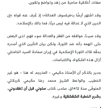
صفات أخلاقية سامية من زهد وتواضع وتقوى.
وقد اشتهر أيضًا بـ>فيلسوف العدالة<؛ إذ عُرف عنه قوله >إن
الدين الذي لا عدالة فيه ليس دينًا، فما بالك بالإسلام<.
وقد سببتْ مواقفه من الفقر والعدالة سوء فهمٍ لدى البعض
حتّى اتهمه بأنه ضد الثورة، ولكن بيان التأبين الذي أصدره
بحقّه قائد الثورة الإسلامية في إيران سماحة السيد الخامنئي
أزال هذه الشكوك والالتباسات.
جدير بالذكر أن الأستاذ حكيمي – المترجم له هنا – هو غير
الخطيب والواعظ الشيخ محمد رضا حكيمي كربلائي
المتوفّى سنة 1412ق، صاحب كتاب
سلوني قبل أن تفقدوني
،
و
شرح الخطبة الشقشقيّة
وغيره.