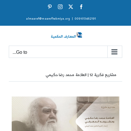
Ski
Pinterest
Instagram
Facebook
X
t
almaaref@maarefhekmiya.org
|
009615462191
conten
Go to...
مشاريع فكرية 12 | العلامة محمد رضا حكيمي