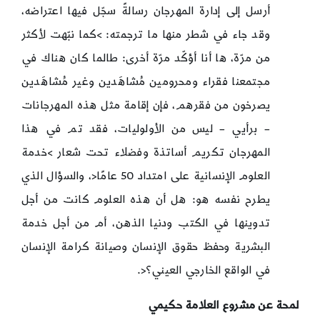
أرسل إلى إدارة المهرجان رسالةً سجّل فيها اعتراضه،
وقد جاء في شطر منها ما ترجمته: >كما نبّهت لأكثر
من مرّة، ها أنا أؤكّد مرّة أخرى: طالما كان هناك في
مجتمعنا فقراء ومحرومين مُشاهَدين وغير مُشاهَدين
يصرخون من فقرهم، فإن إقامة مثل هذه المهرجانات
– برأيي – ليس من الأولوليات، فقد تم في هذا
المهرجان تكريم أساتذة وفضلاء تحت شعار >خدمة
العلوم الإنسانية على امتداد 50 عامًا<، والسؤال الذي
يطرح نفسه هو: هل أن هذه العلوم كانت من أجل
تدوينها في الكتب ودنيا الذهن، أم من أجل خدمة
البشرية وحفظ حقوق الإنسان وصيانة كرامة الإنسان
في الواقع الخارجي العيني؟<.
لمحة عن مشروع العلامة حكيمي