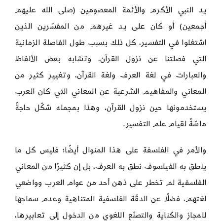
يد النبي الأكرم والأئمة المعصومين (صلى الله عليهم
أجمعين) أو كان على يد غيرهم من المفسّرين الذين
اشتغلوا في التفسير، كل ذلك بسبب طول الفاصلة الزمانية
التي فصلتنا عن نزول القرآن، وتشابه بعض الألفاظ
والعبارات في لغة العرف ولغة القرآن، وتغيير كثير من
المعاني والمفاهيم الشرعية عن المعاني التي كان العرب
يستخدمونها حين نزول القرآن، وهذا بمجمله شكّل حاجةً
ماسّةً لقيام علم التفسير.
والأمر في الفلسفة على هذا المنوال أيضًا؛ فليس كل ما
ينطق به الفيلسوف نطق به العرف، بل إن كثيرًا من المعاني
الفلسفية لم تخطر على ذهن أحد من عوام العرب وواضعي
لغتهم، فضلًا عن الدقّة الفلسفية المتناهية وعدم سماحها
للمجاز والكناية والتصنّع اللغوي من الدخول إلى تعابيرها،