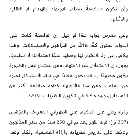
وأن تكون محكومةً بنظام الاجتهاد والإبداع لا التقليد
والاتّباع.
وفي معرض جوابه عمّا لو قيل: إن الفلسفة كانت على
الدوام تحتوي كمًّا هائلًا من البراهين والاستدلالات، وهذا
يكفي في ردّ الاعتبار لها وجعلها علمًا استدلاليًا لا تقليديًا،
يقول: إن الاستدلال غير الاجتهاد، فمن يستدلّ ليس بالضرورة
يكون مجتهدًا؛ إذ قد يكون مقلدًا في ذلك الاستدلال لغيره
من العلماء، ومن هنا فالاجتهاد خطوة متقدّمة أكثر من
الاستدلال، وهو مكنة في تكوين النظريات الخاصّة.
ونراه يثني على الحكيم علي الطهراني المعروف بالمؤسّس
(1307ق)؛ فإنه ظهر بعد حوالي 250 سنة من صدر المتألهين
وعكف على تدريس نظريّاته وآرائه الفلسفية، ولكنّه وقف