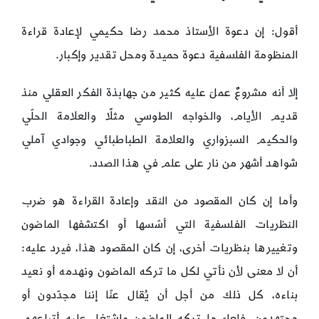
أقول: إن دعوة الأستاذ محمد رضا حكيمي لإعادة قراءة
المنظومة الفلسفية دعوة حميدة ومحل تقدير وإكبار.
إلا أنه مشروعٌ عملَ عليه كثير من جهابذة الفكر العقلي منذ
قديم الأيام، والخواجه الطوسي مثلًا والعلامة الحلّي
والحكيم السبزواري والعلامة الطباطبائي وجوادي آملي
شواهد أشهر من نار على علم في هذا الصدد.
وأما إن كان المقصود من النقد وإعادة القراءة هو ضرب
النظريات الفلسفية التي أسّسها أو اكتشفها الماضون
وتغييرها بنظريات أخرى، إن كان المقصود هذا، فيرد عليه:
أن لا معنى لأن نأتي لكل ما تركه الماضون ونهدمه أو نعيد
بناءه، كل ذلك من أجل أن يُقال عنّا إننا مجدّدون أو
مجتهدون، فلعلّ ما تركه الماضون واشتغل عليه أتباعهم