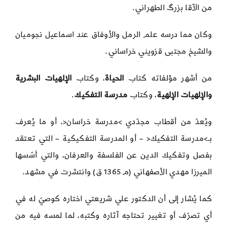
من الآقا بزرگ الطهراني.
وكان مما درسه علم الرمل والأوفاق عند اسماعيل نجوميان
والشيخ مجتبی قزويني خراساني.
من أشهر مؤلفاته كتاب
الحياة
، وكتاب
الإلهيات البشرية
والإلهيات الإلهية
، وكتاب
مدرسة التفكيك
.
ويُعدّ من أقطاب مجدّدي >مدرسة خراسان<، أو ما يُعرف
بـ>مدرسة التفكيك< – أو المدرسة التفكيكية – التي تعتقد
بفصل وتفكيك الدين عن الفلسفة والعرفان، والتي أسّسها
الميرزا مهدي الأصفهاني (م 1365 ق) وانتشرت في مشهد.
كما يُشار إلى أن الدكتور علي شريعتي اختاره كوصيّ له في
أي تصرّف أو تغيير تحتاجه آثاره وكتبه، لما لمسه فيه من