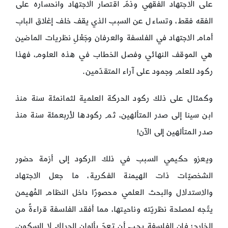
على الاجتهاد الفقهي وذمّ اقتصار الاجتهاد وانحساره على
الفقه فقط، وتساءل عن السبب الذي يقف خلف إغلاق الباب
أمام الاجتهاد في الفلسفة والعرفان وجَعْلِ نظريات الماضين
هي الموقف النهائي وفصل الخطاب في هذه العلوم، فهذا
ركود للعلم وجمود على آراء المتقدّمين.
وكمثال على ذلك ركود الحركة العلمية لثمانمئة سنة منذ
ابن سينا إلى صدر المتألهين، ثم ركودها لأربعمئة سنة منذ
صدر المتألهين إلى الآن!
ويعزو حكيمي السبب في ذلك الركود إلى أزمة حضور
الشخصيّات ذات الهيمنة الفكرية، ما جعل الاجتهاد
والاستدلال والبحث العلمي محصورًا داخل النظام المُهيمن
يتّجه لمصلحة نظريّته وناحيتها، مما أفقد الفلسفة قراءةً من
الخارج؛ فإن الفلسفة يجب أن تعجّ بألوان الحراك لا السكون،