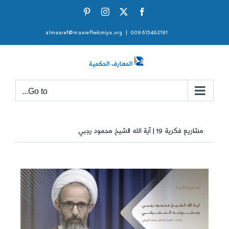
Ski
Pinterest
Instagram
Facebook
X
t
almaaref@maarefhekmiya.org
|
009615462191
conten
Go to...
مشاريع فكرية 19 | آية الله الشيخ محمود رجبي