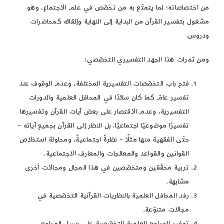
من اختصاصاته؛ لما يتمتّع به من تخصّص في علم الاجتماع، وهو
مشغول بتفسير القرآن من البداية إلى النهاية وإلقائه كمحاضرات
ودروس.
ومن ثمرات هذا الجهد التفسيري التخصّصي:
فتح باب التخصّصات التفسيرية المختلفة، وعدم الوقوف عند
تفسير عامّ كما كان سائدًا في المحافل العلمية والدورات
التفسيرية، وعدم الاقتصار على بعض آيات القرآن وتفسيرها
تفسيرًا موضوعيًا اجتماعيًا، بل النظر إلى القرآن بجميع آياته –
حتّى الفقهية منها مثلًا – نظرةً اجتماعيةً، ومحاولة استخلاص
القوانين والقواعد والمعالجات والمعارف الاجتماعية.
تربية محقّقين ومتخصّصين في هذا المجال ومجالات أخرى
مشابهة.
رفد المحافل العلمية بالنظريات القرآنية التخصّصية في
مجالات متنوّعة.
توفير المراجع العلمية التخصّصية على سبيل المراجع