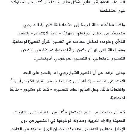
اليد على الظاهرة والعلاج بشكل فعّال، حالها حال كثير من المحاولات
غير المتخصّصة.
ولكنّنا هنا أمام حالة فريدة إلى حدّ ما؛ فلمّا كان آية الله رجبي
متخصّصًا في >علم الاجتماع< ومهتمًا – غاية الاهتمام – بتفسير
القرآن وعلومه؛ تمحّض سماحته في تفسير القرآن تفسيرًا اجتماعيًا،
وهو الحالة التي لها أن تكون نواةً لمدرسةٍ عريضة في تخصّص
التفسير الاجتماعي أو التفسير الموضوعي الاجتماعي.
وعلى الرغم من أن تفسير الشيخ رجبي لم يقتصر على البعد
الاجتماعي فحسب، إلا أنه أولى هذا الجانب من القرآن الكريم أولويةً
واهتمامًا خاصًّا، جعل الطابع العام لتفسيره – كما هو مشهور – طابعًا
اجتماعيًا.
كما أن تخصّصه في علم الاجتماع مكّنه من التعرّف على النظريات
الحديثة والآراء الغربية ومحاولة توظيفها في التفسير من دون
الإخلال بمعايير التفسير المعتبرة؛ حيث إن الرجل مجتهد في العلوم