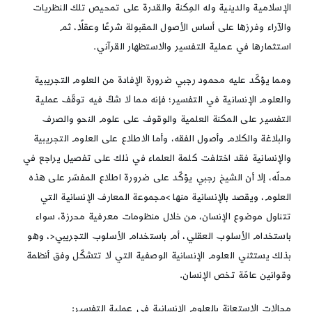
الإسلامية والدينية وله المِكنة والقدرة على تمحيص تلك النظريات
والآراء وفرزها على أساس الأصول المقبولة شرعًا وعقلًا، ثم
استثمارها في عملية التفسير والاستظهار القرآني.
ومما يؤكّد عليه محمود رجبي ضرورة الإفادة من العلوم التجريبية
والعلوم الإنسانية في التفسير؛ فإنه مما لا شكّ فيه توقّف عملية
التفسير على المكنة العلمية والوقوف على علوم النحو والصرف
والبلاغة والكلام وأصول الفقه، وأما الاطلاع على العلوم التجريبية
والإنسانية فقد اختلفت كلمة العلماء في ذلك على تفصيل يراجع في
محلّه، إلا أن الشيخ رجبي يؤكّد على ضرورة اطلاع المفسّر على هذه
العلوم، ويقصد بالإنسانية منها >مجموعة المعارف الإنسانية التي
تتناول موضوع الإنسان، من خلال منظومات معرفية محرزة، سواء
باستخدام الأسلوب العقلي، أم باستخدام الأسلوب التجريبي<، وهو
بذلك يستثني العلوم الإنسانية الوصفية التي لا تتشكّل وفق أنظمة
وقوانين عامّة تخص الإنسان.
مجالات الاستعانة بالعلوم الإنسانية في عملية التفسير: