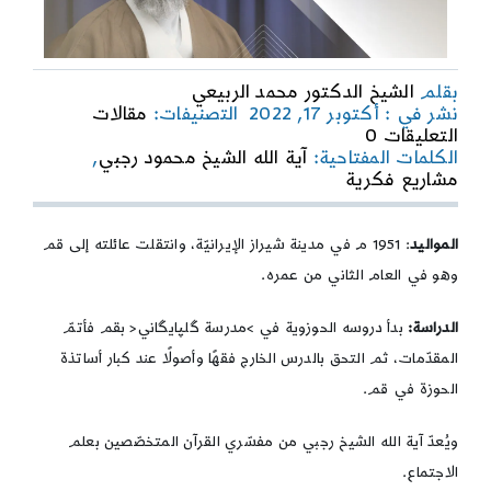
بقلم
الشيخ الدكتور محمد الربيعي
نشر في : أكتوبر 17, 2022
التصنيفات:
مقالات
on
التعليقات 0
مشاريع
الكلمات المفتاحية:
آية الله الشيخ محمود رجبي
,
فكرية
مشاريع فكرية
19
|
آية
المواليد
: 1951 م في مدينة شيراز الإيرانيّة، وانتقلت عائلته إلى قم
الله
وهو في العام الثاني من عمره.
الشيخ
محمود
الدراسة:
بدأ دروسه الحوزوية في >مدرسة گلپايگاني< بقم فأتمّ
رجبي
المقدّمات، ثم التحق بالدرس الخارج فقهًا وأصولًا عند كبار أساتذة
الحوزة في قم.
ويُعدّ آية الله الشيخ رجبي من مفسّري القرآن المتخصّصين بعلم
الاجتماع.