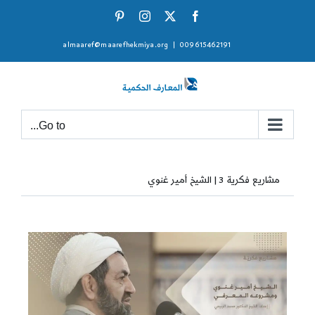
Ski
Pinterest
Instagram
Facebook
X
t
almaaref@maarefhekmiya.org
|
009615462191
conten
Go to...
مشاريع فكرية 3 | الشيخ أمير غنوي