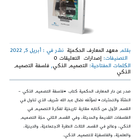
بقلم
معهد المعارف الحكميّة
نشر في : أبريل 5, 2022
on
التصنيفات:
إصدارات
التعليقات 0
فلسفة
الكلمات المفتاحية:
التصميم الذكي
,
فلسفة التصميم
التصميم
الذكي
الذكي
–
النشأة
صدر عن دار المعارف الحكمية كتاب •فلسفة التصميم الذكي –
والتحدّيات
النشأة والتحدّيات• لمؤلّفه نضال عبد الله شريف الذي تناول في
القسم الأول من كتابه مقاربة تاريخيّة لفكرة التصميم في
الفلسفات القديمة والحديثة، وفي القسم الثاني حجّة التصميم
الذكي، وعالج في القسم الثالث النظرة الاجتماعيّة، والدينيّة،
والعلميّة، والفلسفيّة للتصميم الذكي.