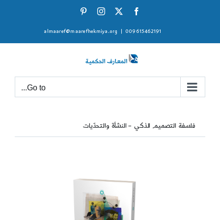
Ski
Pinterest
Instagram
Facebook
X
t
almaaref@maarefhekmiya.org
|
009615462191
conten
Go to...
فلسفة التصميم الذكي – النشأة والتحدّيات