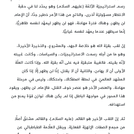
رسم استراتيجيّة الأئمّة (عليهم السلام) وهو يحدّد لنا في حقبة
الانتظار مسؤوليّة أخرى، والناتج من هذا الأمر خطير جدًا، أنّ الإمام
لن يظهر، وهناك فترة مهادنة، فهو لن يظهر ليمهّد لنفسه ظاهريًّا،
إنّما سيظهر عندما يمهّد لنفسه غيابيًّا.
إنّ لقب بقيّة الله هو خلاصة الجهد، والمشروع، والذخيرة الأخيرة،
وهو ما من أجله رسمت الاستراتيجيّات، والسياسات، وكانت غيبته
لأنّه بقيته. فالغيبة متبقيّة فيه على أنّه بقيّة الله. وإذا كانت العلّة
الأولى أن لا يهادن، والثانية أن لا يقتل، إذًا لن يظهر إلّا إذا كان
المشهد العالميّ في لحظة اصطكاك، واحتكاك، وليس في مرحلة
مهادنة. والعنصر الآخر هو عنصر خوف القتل، فالإمام لن يظهر، ويقود
هذا المحور في مواجهة الباطل إذا لم يكن هناك توازن قوّة يمنع من
استهدافه.
ثمّ إنّ اللقب الأخير هو القائم (عليه السلام)، والقائم مشتقّ أصلًا
من مجمع الصفات الإلهيّة الفعليّة. وينقل العلّامة الطباطبائي عن