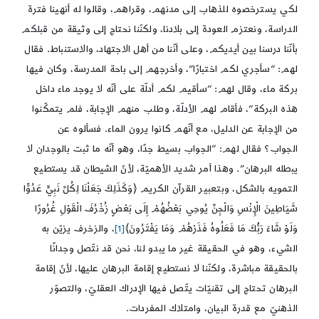
لكي يسترخصوه للذهاب إلى مدنهم، وقراهم، وقالوا له أنهينا فترة
الدراسة، ونعتزم العودة إلى بلادنا، ولكنّنا نحتاج إلى وثيقة من قبلكم
بأنّنا درسنا بين أيديكم، وعلى أنّنا من أهل الاجتهاد، والاستنباط. فقال
لهم: “سأجري لكم اختبارًا”، وأخرجهم إلى باحة المدرسة، وكان فيها
بركة ماء، وقال لهم: “سأقيم لكم أدلّة على أنّه لا يوجد ماء داخل
هذه البركة”، فأقام لهم الأدلّة، وطلب منهم الإجابة، فلم يتمكّنوا
من الإجابة عن الدليل، مع أنّهم كانوا يرون الماء. فسألوه عن
الجواب؟ فقال لهم: “الجواب بسيط جدًا، وهو أنّه ما ثبت بالوجدان لا
يبطله البرهان”. وهذا أمر شديد الأهميّة، لأنّ الشيطان قد يستطيع
التمويه بالشكل، وبتعبير القرآن الكريم ﴿وَكَذَلِكَ جَعَلْنَا لِكُلِّ نَبِيٍّ عَدُوًّا
شَيَاطِينَ الْإِنْسِ وَالْجِنِّ يُوحِي بَعْضُهُمْ إِلَى بَعْضٍ زُخْرُفَ الْقَوْلِ غُرُورًا
وَلَوْ شَاءَ رَبُّكَ مَا فَعَلُوهُ فَذَرْهُمْ وَمَا يَفْتَرُونَ﴾
[1]
، والزخرف يزيّن به
الشيء، وهو في الحقيقة غير ما يبدو لنا، نحن قد نتّصل وجدانًا
بالحقيقة مباشرة، ولكنّنا لا نستطيع إقامة البرهان عليها، لأنّ إقامة
البرهان تحتاج إلى تقنيّات يتّصل فيها الإدراك العقليّ، والتصوّر
الذهنيّ مع قدرة البيان، وامتلاك المفردات.