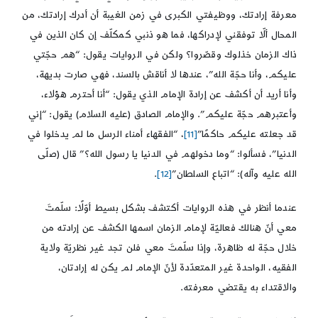
معرفة إرادتك، ووظيفتي الكبرى في زمن الغيبة أن أدرك إرادتك، من
المحال ألّا توفقني لإدراكها، فما هو ذنبي كمكلّف إن كان الذين في
ذاك الزمان خذلوك وقصّروا؟ ولكن في الروايات يقول: “هم حجّتي
عليكم، وأنا حجّة الله”، عندها لا أناقش بالسند، فهي صارت بديهة،
وأنا أريد أن أكشف عن إرادة الإمام الذي يقول: “أنا أحترم هؤلاء،
وأعتبرهم حجّة عليكم”. والإمام الصادق (عليه السلام) يقول: “إني
قد جعلته عليكم حاكمًا”
[11]
، “الفقهاء أمناء الرسل ما لم يدخلوا في
الدنيا”، فسألوا: “وما دخولهم في الدنيا يا رسول الله؟” قال (صلّى
الله عليه وآله): “اتباع السلطان”
[12]
.
عندما أنظر في هذه الروايات أكتشف بشكل بسيط أوّلًا: سلّمتَ
معي أنّ هنالك فعاليّة لإمام الزمان اسمها الكشف عن إرادته من
خلال حجّة له ظاهرة، وإذا سلّمتَ معي فلن تجد غير نظريّة ولاية
الفقيه، الواحدة غير المتعدّدة لأنّ الإمام لم يكن له إرادتان،
والاقتداء به يقتضي معرفته.