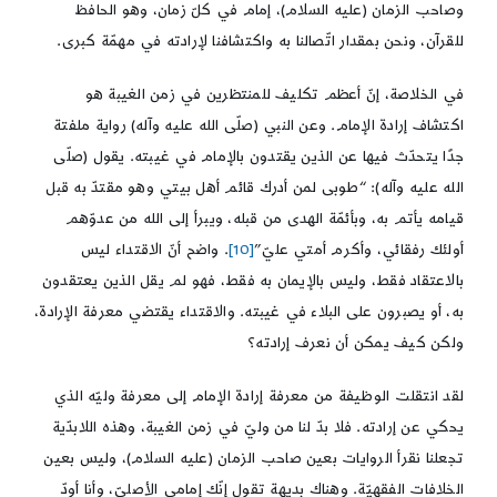
وصاحب الزمان (عليه السلام)، إمام في كلّ زمان، وهو الحافظ
للقرآن، ونحن بمقدار اتّصالنا به واكتشافنا لإرادته في مهمّة كبرى.
في الخلاصة، إنّ أعظم تكليف للمنتظرين في زمن الغيبة هو
اكتشاف إرادة الإمام. وعن النبي (صلّى الله عليه وآله) رواية ملفتة
جدًا يتحدّث فيها عن الذين يقتدون بالإمام في غيبته. يقول (صلّى
الله عليه وآله): “طوبى لمن أدرك قائم أهل بيتي وهو مقتدّ به قبل
قيامه يأتم به، وبأئمّة الهدى من قبله، ويبرأ إلى الله من عدوّهم
أولئك رفقائي، وأكرم أمتي عليّ”
[10]
. واضح أنّ الاقتداء ليس
بالاعتقاد فقط، وليس بالإيمان به فقط، فهو لم يقل الذين يعتقدون
به، أو يصبرون على البلاء في غيبته. والاقتداء يقتضي معرفة الإرادة،
ولكن كيف يمكن أن نعرف إرادته؟
لقد انتقلت الوظيفة من معرفة إرادة الإمام إلى معرفة وليّه الذي
يحكي عن إرادته. فلا بدّ لنا من وليّ في زمن الغيبة، وهذه اللابدّية
تجعلنا نقرأ الروايات بعين صاحب الزمان (عليه السلام)، وليس بعين
الخلافات الفقهيّة. وهناك بديهة تقول إنّك إمامي الأصليّ، وأنا أودّ