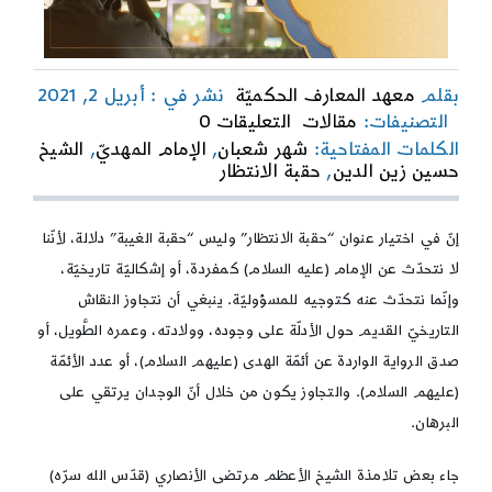
بقلم
معهد المعارف الحكميّة
نشر في : أبريل 2, 2021
on
التصنيفات:
مقالات
التعليقات 0
حقبة
الكلمات المفتاحية:
شهر شعبان
,
الإمام المهديّ
,
الشيخ
الانتظار
حسين زين الدين
,
حقبة الانتظار
إنّ في اختيار عنوان “حقبة الانتظار” وليس “حقبة الغيبة” دلالة، لأنّنا
لا نتحدّث عن الإمام (عليه السلام) كمفردة، أو إشكاليّة تاريخيّة،
وإنّما نتحدّث عنه كتوجيه للمسؤوليّة. ينبغي أن نتجاوز النقاش
التاريخيّ القديم حول الأدلّة على وجوده، وولادته، وعمره الطَّويل، أو
صدق الرواية الواردة عن أئمّة الهدى (عليهم السلام)، أو عدد الأئمّة
(عليهم السلام). والتجاوز يكون من خلال أنّ الوجدان يرتقي على
البرهان.
جاء بعض تلامذة الشيخ الأعظم مرتضى الأنصاري (قدّس الله سرّه)