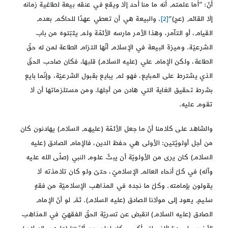
أنّ: “أما علمتم أنه ما منا أحد إلا ويقع في عنقه بيعة لطاغية زمانه
إلا القائم (عج)”
[2]
. والبيعة هي أن تعطي عهدًا للحاكم بعدم
القيام، أو التآمر، وهذا الأمر مارسه الأئمّة ولم يثبّتوه من باب
الشرعيّة. وميزة البيعة في الإسلام أنّها التزام الطاعة لمن له حقّ
الطاعة، ولكن الإمام علي (عليه السلام) قلبها، فكان صاحب الحقّ
الذي يشترط على المبايع، فهو لم يبايع بقبول الشرعيّة، وإنّما بايع
بشرط تحقيق الغاية التي هادن من أجلها. ومن مستلزماتها أن لا
تقوم عليه.
والشاهد على كلامنا أنّ ما جعل الأئمّة (عليهم السلام) يهادنون كان
من أجل أولويّتين: الأولى هي حفظ الدين، فالإمام الصادق (عليه
السلام) كان يرى من الأولويّة أن يبثّ علوم النبي (صلّى الله عليه
وآله) في كلّ أنحاء العالم الإسلاميّ، حتىّ ولو كان تلامذته لا
يقولون بإمامته. وكلّ ما نجده في المذاهب الإسلاميّة من فقهٍ
سليمٍ يعود إلى مولانا الصادق (عليه السلام). ثمّ لو أنّ الإمام
الصادق (عليه السلام) انقبض عن تسريّة الحقّ الفقهيّ في المذاهب