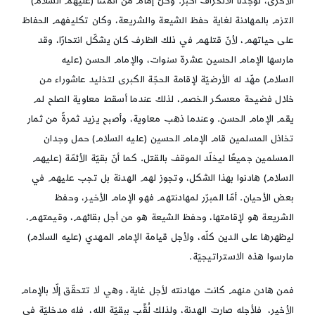
الأخرى، لوجدنا الانحراف أكبر. وكلّ إمام من أئمّتنا (عليهم السلام)
التزم بالمهادنة لغاية حفظ الشيعة والشريعة، وكان تكليفهم الحفاظ
على حياتهم، لأنّ قتلهم في ذلك الظرف كان يشكّل انتحارًا، وقد
مارسها الإمام الحسين عشرة سنوات، والإمام الحسن (عليه
السلام) مهّد له الأرضيّة لإقامة الحجّة الكبرى لتخليد عاشوراء من
خلال فضيحة معسكر الخصم، لذلك عندما أسقط معاوية الصلح لم
يقم الإمام الحسن. وعندما ذهب معاوية، وأصبح يزيد ثمرةً من ثمار
تخاذل المسلمين قام الإمام الحسين (عليه السلام) حمل وجدان
المسلمين جميعًا ليخلّد الموقف بالقتل. كما أنّ بقيّة الأئمّة (عليهم
السلام) هادنوا بهذا الشكل، وتجوز لهم الهدنة بل تجب عليهم في
بعض الأحيان. أمّا المبرّر لمهادنتهم فهو الإمام الأخير، وحفظ
الشريعة هو لإقامتها، وحفظ الشيعة هو من أجل بقائهم، وقيمتهم،
ليظهرها على الدين كلّه، ولأجل قيامة الإمام المهدي (عليه السلام)
مارسوا هذه الاستراتيجيّة.
فمن هادن منهم كانت مهادنته لأجل غاية، وهي لا تتحقّق إلّا بالإمام
الأخير، فلأجله صارت الهدنة، ولذلك لُقِّب ببقيّة الله، فله مدخليّة في