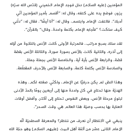
المؤمنين (عليه السلام) دخل فوجد الإمام الخميني (قدّس الله سرّه)
يزور، فوضع يده على كتفه، وقال له: “أقسم بأمير المؤمنين أنّي
أحبك”. فالتفت الإمام وابتسم، وقال له: “أنا أيضًا”. فقال له: “دلّني
كيف سلكت؟ “فأجابه الإمام بكلمة واحدة، وقال:” بالقرآن”.
لقد سلك بسبع مراتب، فالمرتبة الأولى كانت الأنس بالتلاوة من أوّله
إلى آخره، والثانية كانت بالأنس بسورة سورة، والثالثة الأنس بقصّة
قصّة، والرابعة الأنس بآية آية، والخامسة الأنس بجملة جملة،
والسادسة الأنس بكلمة كلمة، والسابعة الأنس بالأحرف المقطّعة.
وهذا النصّ لم يكن حرفيًّا عن الإمام، ولكنّي صغته لكم. وهذه
الهديّة منها تحتاج في كل واحدة منها إلى أربعين يومًا بالحدّ الأدنى
لبلوغ مرحلة الأنس، وبعض النفوس تحتاج إلى أكثر. وأفضل أوقات
العناية بها بحسب وصيّة هذا العالم هي وقت السحر”.
ينبغي في الانتظار أن نعرف من ننتظر؟ والمعرفة السطحيّة أنّه
الإمام الثاني عشر من أئمّة أهل البيت (عليهم السلام) وهو حجّة الله