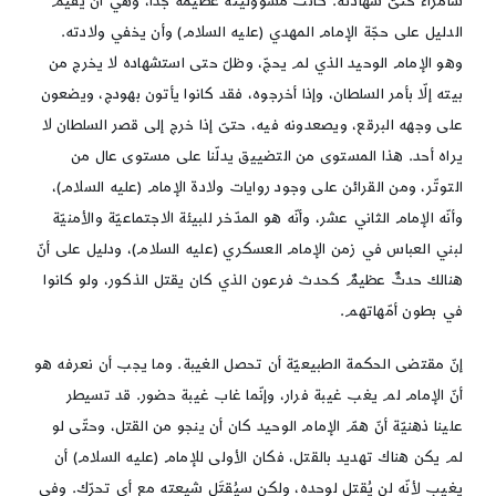
سامرّاء حتىّ شهادته. كانت مسؤوليّته عظيمة جدًا، وهي أن يقيم
الدليل على حجّة الإمام المهدي (عليه السلام) وأن يخفي ولادته.
وهو الإمام الوحيد الذي لم يحجّ، وظلّ حتى استشهاده لا يخرج من
بيته إلّا بأمر السلطان، وإذا أخرجوه، فقد كانوا يأتون بهودج، ويضعون
على وجهه البرقع، ويصعدونه فيه، حتىّ إذا خرج إلى قصر السلطان لا
يراه أحد. هذا المستوى من التضييق يدلّنا على مستوى عال من
التوتّر، ومن القرائن على وجود روايات ولادة الإمام (عليه السلام)،
وأنّه الإمام الثاني عشر، وأنّه هو المدّخر للبيئة الاجتماعيّة والأمنيّة
لبني العباس في زمن الإمام العسكري (عليه السلام)، ودليل على أنّ
هنالك حدثٌ عظيمٌ كحدث فرعون الذي كان يقتل الذكور، ولو كانوا
في بطون أمّهاتهم.
إنّ مقتضى الحكمة الطبيعيّة أن تحصل الغيبة. وما يجب أن نعرفه هو
أنّ الإمام لم يغب غيبة فرار، وإنّما غاب غيبة حضور. قد تسيطر
علينا ذهنيّة أنّ همّ الإمام الوحيد كان أن ينجو من القتل، وحتّى لو
لم يكن هناك تهديد بالقتل، فكان الأولى للإمام (عليه السلام) أن
يغيب لأنّه لن يُقتل لوحده، ولكن سيُقتَل شيعته مع أي تحرّك. وفي