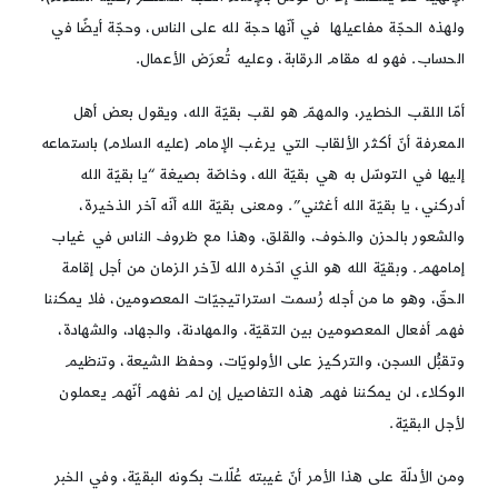
ولهذه الحجّة مفاعيلها في أنّها حجة لله على الناس، وحجّة أيضًا في
الحساب. فهو له مقام الرقابة، وعليه تُعرَض الأعمال.
أمّا اللقب الخطير، والمهمّ هو لقب بقيّة الله، ويقول بعض أهل
المعرفة أنّ أكثر الألقاب التي يرغب الإمام (عليه السلام) باستماعه
إليها في التوسّل به هي بقيّة الله، وخاصّة بصيغة “يا بقيّة الله
أدركني، يا بقيّة الله أغثني”. ومعنى بقيّة الله أنّه آخر الذخيرة،
والشعور بالحزن والخوف، والقلق، وهذا مع ظروف الناس في غياب
إمامهم. وبقيّة الله هو الذي ادّخره الله لآخر الزمان من أجل إقامة
الحقّ، وهو ما من أجله رُسمت استراتيجيّات المعصومين، فلا يمكننا
فهم أفعال المعصومين بين التقيّة، والمهادنة، والجهاد، والشهادة،
وتقبُّل السجن، والتركيز على الأولويّات، وحفظ الشيعة، وتنظيم
الوكلاء، لن يمكننا فهم هذه التفاصيل إن لم نفهم أنّهم يعملون
لأجل البقيّة.
ومن الأدلّة على هذا الأمر أنّ غيبته عُلّلت بكونه البقيّة، وفي الخبر