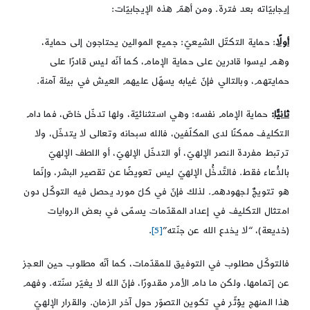
إيجابيّاته بعد فترة. ومن أهمّ هذه الإيجابيّات:
أولًا
: حماية التكتّل الشيعيّ: جميع الموالين يحتاجون إلى حماية،
وهم ليسوا قادرين على حماية الإمام، كما أنّه ليس قادرًا على
حمايتهم، وبالتالي فإنّ غيابه يسهّل عليهم العيش في بيئة آمنة.
ثانيًّا
:
حماية الإمام نفسه: وهي استثنائيّة، ولها تدخّل خاصّ، فما دام
التكليف ممكنًا لدى المكلّفين، فالله سبحانه وتعالى لا يتدخّل، ولا
ترتبط مفردة النصر الإلهيّ، أو التدخّل الإلهيّ، أو اللطف الإلهيّ
بالدُّعاء فقط. فالتَّدخُّل الإلهيّ ليس تعويضًا عن تقصير البشر، وإنّما
هو تتويجٌ لجهودهم. لذلك فإنّ في كلّ مورد يحصل فيه التوكّل دون
امتثال التكليف في إعداد المقدّمات يسمّى في بعض الروايات
(خديعة)، “لا يخدع الله عن جنّته”
[5]
.
فالتوكّل مطلوب في التوفيق للمقدّمات، كما أنّه مطلوب حين العجز
عن إتمامها، ولكن ما دام الأمر مقدورًا، فإنّ الله لا يغيّر سنّته. وفهم
هذا المنهج يؤثّر في تكوين التصوّر حول آخر الزمان. والقرار الإلهيّ