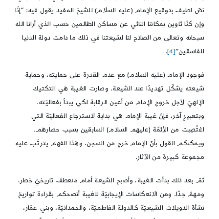
نصّ لطيف بتوقيع الإمام (عليه السلام) للشيخ المفيد يقول فيه: “إنّا
وإن كنّا ثاوين بمكاننا النائي عن مساكن الظالمين حسب الذي أرانا الله
سبحانه وتعالى من الصلاح لنا لشيعتنا في ذلك ما دامت دولة الدنيا
للفاسقين”
[4]
.
فوجود الإمام (عليه السلام) مع عدم القدرة على حمايته، وحماية
شيعته يشكّل تهديدًا عند الشيعة. وصارت الغيبة هي التكتيك
الإلهيّ لأجل خروج الإمام من أعين الرقابة لكي يبدأ بفعاليّته.
وبتعبيرٍ آخر، فإنّ غيبة الإمام هي بداية لاسترجاع الفعاليّة التي
اغتُصِبت من الأئمّة (عليهم السلام) السابقين بسبب حصارهم.
ويمكنكم القول بأنّ الإمام خرج من السجن، وهذا الفهم يترتّب عليه
مجموعة كبيرة من الآثار.
ثمّ بعد ذلك بدأت الغيبة، وأصبح الشيعة أمام منعطف تاريخيّ خطر،
ومهمّ جدًا. ومن الانعكاسات الإيجابيّة للغيبة أنصحكم بقراءة تواريخ
نشأة الدويلات الشيعيّة كالدولة الفاطميّة، والحمدانيّة، وبني عمّار،