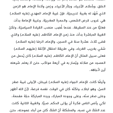
الخلق، وبأحلام الأنبياء، وبثأر الأنبياء. وزمن ولادة الإمام هو الزمن
الذي مُهّد له بغيبة تدريجيّة، فإنّ غيبة الإمام المهدي (عليه السلام)
هي غروب قرص الشمس، والحمرة المغربيّة. وغيبة الإمامة بدأت
فعليًّا من عند السقيفة، عندما غُصِب منصب القيادة السياسيّة، ولكنّ
الغيبة المباشرة بدأت منذ زمن الإمام الكاظم (عليه السلام) والذي
قضى ثلاث عشرة سنة في السجن، والإمام الرضا (عليه السلام)
سُمّي بغريب الغرباء، وفي طريقة اعتقال الأئمّة (عليهم السلام)
فعلى سبيل المثال أنّ الإمام الكاظم (عليه السلام) كان يُحمل من
المسجد من صلاته ويُسار به في أربعة مواكب حتىّ لا يعلم شيعته
أين اتّجاهه.
وأيضًا كانت للإمام الجواد (عليه السلام) غيبتان، الأولى غيبة صغر
السنّ، وهو ابتلاء، ولكنّه كان في الوقت نفسه فرصة، لأنّ الله أظهر
وعلى صغر سنّه، وعلى وجوده المبارك، ويده المباركة حجّة مفحمة،
لكي يأنس الناس فكرة أن يؤتى الحكم صبيًّا. والغيبة الثانية كانت
عند الشكّ في نسبه، والمشكلة أنّ الشكّ كان من أبناء عمومته، حتىّ