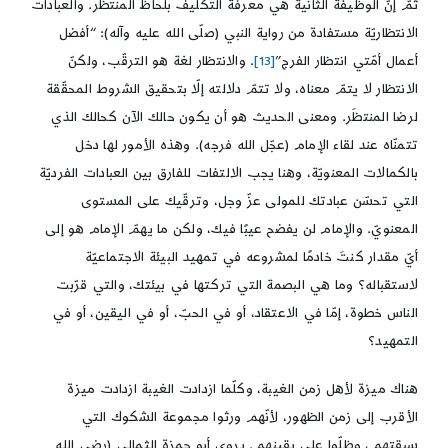
ثمّ إنّ الوظيفة الثانية هي معرفة التكليف بلحاظ المنتظَر. والعبادات
الانتظاريّة مستفادة من رواية النبي (صلّى الله عليه وآله): “أفضل
أعمال أمّتي انتظار الفرج”
[13]
. والانتظار لغة هو الترقّب، ولكنّ
الانتظار لا يتمّ معناه، ولا تتمّ دلالته إلّا بتحقيق الشروط المحقّقة
لرضا المنتظَر. ومعنى الحديث هو أن يكون حالك الآن كحالك الذي
تتمنّاه عند لقاء الإمام (عجّل الله فرجه). وهذه الأمور لها دخل
بالكمالات المعنويّة، وهنا يجب الالتفات للفارق بين العبادات الفرديّة
التي تحسّن عبادتك للمولى عزّ وجل، وترقّيك على المستوى
المعنويّ. والإمام لن يفضح عيبًا فيك، ولكن ما يهمّ الإمام هو إلى
أيّ مقدار كنتَ خادمًا لمشروعه في تمهيد البيئة الاجتماعيّة
لاستقباله؟ وما هي البصمة التي تركتها في بيئتك، والتي قرّبت
الناس خطوة، إمّا في الاعتقاد، أو في الحبّ، أو في اليقين، أو في
التمهيد؟
هناك ميزة لأهل زمن الغيبة، وكلّما ازدادت الغيبة ازدادت ميزة
الأقرب إلى زمن الظهور، لأنّهم ورثوا مجموعة الشكوك التي
سبقتهم، وظلّوا على يقينهم. يروي أبو حمزة الثمالي (رضي الله