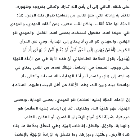
على خلقه، الباقي إلى أن يأذن الله تبارك وتعالى بخروجه وظهوره،
لتتمّ به إرادته التي منع الناس من إتمامها طوال ذلك الزمن. هذه
الحجّة لها عدّة ألقاب، ولكلّ لقب معنى، ومن ألقابه المهدي، والمهدي
هي صيغة اسم مفعول تستخدم بمعنى اسم الفاعل. والمهدي هو
الهادي، والمهدي هو الذي لا يحتاج إلى الهداية، وفي نصّ القرآن
الكريم ﴿أَفَمَنْ يَهْدِي إِلَى الْحَقِّ أَحَقُّ أَنْ يُتَّبَعَ أَمَّنْ لَا يَهِدِّي إِلَّا أَنْ
يُهْدَى﴾، يقول العلّامة الطباطبائي أنّ هذه الآية هي من الأدلّة القويّة
على وجوب العصمة في الإمامة. فهناك قسم من الناس يحتاج في
هدايته إلى هادٍ، وقسم آخر أخذ الهداية بالله سبحانه وتعالى، لا
بواسطة بينه وبين الله، وهم الأئمّة من أهل البيت (عليهم السلام).
إنّ الإمام الحجّة (عليه السلام) هو المهدي، بمعنى الهداية، وبمعنى
الهديّة. فهو هديّة الله، وهدايته. ثمّ إنّ الإمام (عليه السلام) هو
مرجعيّة بشريّة لكلّ أنواع الإشراق النفسيّ، أو العقليّ. العلم،
والهداية، والرزق، والخلق، إفاضات إلهيّة وهي تتعلّق بحكمة ما. بقاء
هذه الأرض، وعلّتها، ومبرّرها، وما تتعلّق به الإرادة الإلهيّة بالإفاضة