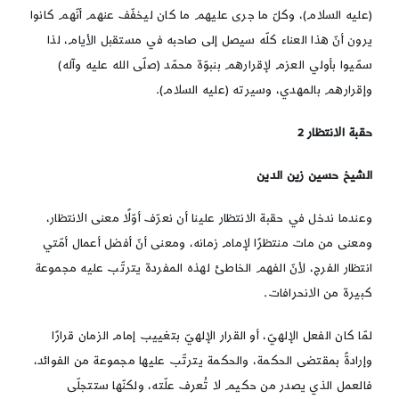
(عليه السلام)، وكلّ ما جرى عليهم ما كان ليخفّف عنهم أنّهم كانوا
يرون أنّ هذا العناء كلّه سيصل إلى صاحبه في مستقبل الأيام، لذا
سمّيوا بأولي العزم لإقرارهم بنبوّة محمّد (صلّى الله عليه وآله)
وإقرارهم بالمهدي، وسيرته (عليه السلام).
حقبة الانتظار 2
الشيخ حسين زين الدين
وعندما ندخل في حقبة الانتظار علينا أن نعرّف أوّلًا معنى الانتظار،
ومعنى من مات منتظرًا لإمام زمانه، ومعنى أنّ أفضل أعمال أمّتي
انتظار الفرج، لأنّ الفهم الخاطئ لهذه المفردة يترتّب عليه مجموعة
كبيرة من الانحرافات.
لمّا كان الفعل الإلهيّ، أو القرار الإلهيّ بتغييب إمام الزمان قرارًا
وإرادةً بمقتضى الحكمة، والحكمة يترتّب عليها مجموعة من الفوائد،
فالعمل الذي يصدر من حكيم لا تُعرف علّته، ولكنّها ستتجلّى