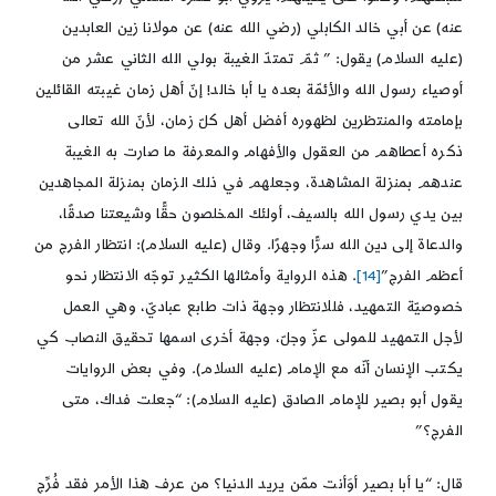
عنه) عن أبي خالد الكابلي (رضي الله عنه) عن مولانا زين العابدين
(عليه السلام) يقول: ” ثمّ تمتدّ الغيبة بولي الله الثاني عشر من
أوصياء رسول الله والأئمّة بعده يا أبا خالد! إنّ أهل زمان غيبته القائلين
بإمامته والمنتظرين لظهوره أفضل أهل كلّ زمان، لأنّ الله تعالى
ذكره أعطاهم من العقول والأفهام والمعرفة ما صارت به الغيبة
عندهم بمنزلة المشاهدة، وجعلهم في ذلك الزمان بمنزلة المجاهدين
بين يدي رسول الله بالسيف، أولئك المخلصون حقًّا وشيعتنا صدقًا،
والدعاة إلى دين الله سرًّا وجهرًا. وقال (عليه السلام): انتظار الفرج من
أعظم الفرج”
[14]
. هذه الرواية وأمثالها الكثير توجّه الانتظار نحو
خصوصيّة التمهيد، فللانتظار وجهة ذات طابع عباديّ، وهي العمل
لأجل التمهيد للمولى عزّ وجلّ، وجهة أخرى اسمها تحقيق النصاب كي
يكتب الإنسان أنّه مع الإمام (عليه السلام). وفي بعض الروايات
يقول أبو بصير للإمام الصادق (عليه السلام): “جعلت فداك، متى
الفرج؟”
قال: “يا أبا بصير أوَأنت ممّن يريد الدنيا؟ من عرف هذا الأمر فقد فُرِّج