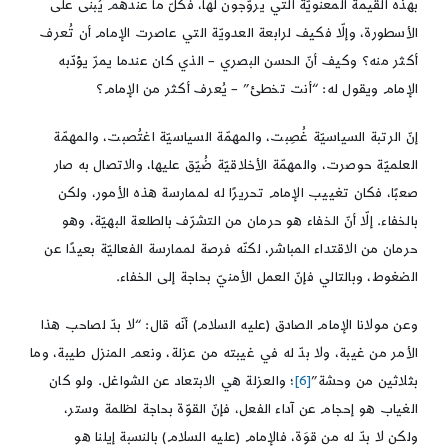
بهذه القيمة المعنويّة التي يروّجون لها، فكلّ ما عندهم يُبنى على
الأسطورة، وإلّا فكيف لرابعة العدويّة التي عاصرت الإمام أن تُعرف
أكثر منه؟ وكيف أنّ الحسن البصري – الذي كان عندما يمرّ يؤدّبه
الإمام ويقول له: “أنت تخطئ” – يُعرف أكثر من الإمام؟
إنّ الرتبة السياسيّة غُصِبت، والمهمّة السياسيّة اغتُصبت، والمهمّة
العلميّة حوصرت، والمهمّة الأخلاقيّة ضُيّق عليها، والاتصال به صار
صعبًا، فكان تغييب الإمام تحريرًا له لممارسة هذه الأمور، ولكن
بالخفاء. إلّا أنّ الخفاء هو حرمان من التشرّف بالطلعة البهيّة، وهو
حرمان من الاقتداء المباشر، لكنّه فرصة لممارسة الفعاليّة بعيدًا عن
الضغوط، وبالتالي فإنّ العمل الأمنيّ بحاجة إلى الخفاء.
وعن مولانا الإمام الصادق (عليه السلام) أنّه قال: “لا بدّ لصاحب هذا
الأمر من غيبة، ولا بدّ له في غيبته من عزلة، ونعم المنزل طيبة، وما
بثلاثين من وحشة”
[6]
؛ والعزلة هي الابتعاد عن الشواغل. ولو كان
الغياب هو إحجام عن آداء الفعل، فإنّ القوّة بحاجة لظلمة وستر،
ولكن لا بدّ له من قوَة، فالإمام (عليه السلام) بالنسبة إيلنا هو