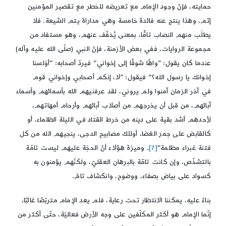
حمايته، فإنّ وجود الإمام مع تعريضه للخطر مع تقصير المؤمنين
إثم، وهذا ينتج عنه فائدة خامسة وهي مداراة يتم الشيعة. فلا
يطلَب منهم النصاب تامًّا، بمعنى يُخفّف عنهم، وهو مستفاد من
مجموعة الروايات، ففي بعض الأزمنة، فإنّ النبي (صلّى الله عليه وآله)
عندما كان يقول: “واهًا شوقًا إلى إخواني” فيردّ أصحابه: “أوَلسنا
إخوانك يا رسول الله؟” فيقول: “لا، إنكم أصحابي وإخواني قوم
في آخر الزمان آمنوا ولم يروني، لقد عرفنيهم الله بأسمائهم وأسماء
آبائهم، من قبل أن يخرجهم من أصلاب آبائهم وأرحام أمهاتهم،
لأحدهم أشد بقية على دينه من خرط القتاد في الليلة الظلماء، أو
كالقابض على جمر الغضا، أولئك مصابيح الدجى، ينجيهم الله من كل
فتنة غبراء مظلمة”
[7]
. وميزة هؤلاء أنّ الحجَة عليهم ليست تامّة
بالتشخّص، وإن كانت تامّة بالبرهان العقليّ، ولكنّهم يؤمنون به
كسواد على بياض بصفاء، ووضوح، وانكشاف تامّ.
بناءً عليه، يمكننا الانتظار تحت رعاية، فلم يعد الإمام متربّصًا غائبًا،
إنّما الإمام هو أكثر المكلّفين على وجه الأرض فعاليّة، حتّى أكثر من