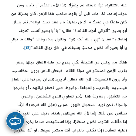
عنه بانتظاره، فإذا عرفته لم يضرّك هذا الأمر تقدّم أو تأخر، ومن
عرف إمامه، ثمّ مات قبل أن يقوم صاحب هذا الأمر، كان بمنزلة من
كان قاعدًا في عسكره، لا بل بمنزلة من قعد تحت لوائه”. ثمّ يسأل
أبو بصير: “أتراني أدرك القائم؟” فقال: “يا أبا بصير ألست تعرف
إمامك؟” فقال: “إي والله أنت هو”، وتناول يده، وقال: “والله ما تبالي
يا أبا بصير ألّا تكون محتبيًا بسيفك في ظلّ رواق القائم”
[15]
.
هناك من يبتلى من الشيعة لكي يخرج من قلبه النفاق حينها يحسّ
بقرب الأمن المنتشر في دولة القائم. فبعض الناس يرون المكاسب،
ولا يرون التضحيات، لأنّ الله تعالى لا يريدهم أن يموتوا على النفاق
فيبتليهم بالحرب، والمجاعة، وغيرها حتى تصفو نيّاتهم، أو يخرجوا
من التشيّع. ومعرفة هذا الأمر تساوي الفرج الشخصيّ، والفوز،
والنجاة. نحن نريد استعجال ظهور المولى (عجّل الله فرجه) لا لأنّنا
سنأنس نحن بذلك إنّما لأنّ الله سيظهر إرادته، ودينه على الدين كلّه.
إذا حقّقت الشرط تكون منتظرًا، وإذا استشهدت عندما يخرج الإمام
(عليه السلام) إمّا تكتب بالثواب أنّك محتبٍ سيفك، أو أنّك سترجع