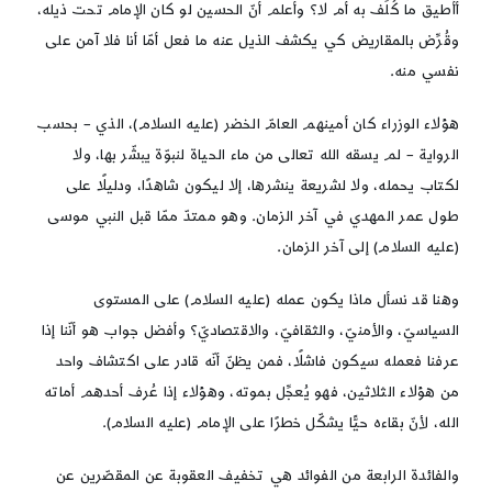
أأُطيق ما كُلِّف به أم لا؟ وأعلم أنّ الحسين لو كان الإمام تحت ذيله،
وقُرِّض بالمقاريض كي يكشف الذيل عنه ما فعل أمّا أنا فلا آمن على
نفسي منه.
هؤلاء الوزراء كان أمينهم العامّ الخضر (عليه السلام)، الذي – بحسب
الرواية – لم يسقه الله تعالى من ماء الحياة لنبوّة يبشّر بها، ولا
لكتاب يحمله، ولا لشريعة ينشرها، إلا ليكون شاهدًا، ودليلًا على
طول عمر المهدي في آخر الزمان. وهو ممتدّ ممّا قبل النبي موسى
(عليه السلام) إلى آخر الزمان.
وهنا قد نسأل ماذا يكون عمله (عليه السلام) على المستوى
السياسيّ، والأمنيّ، والثقافيّ، والاقتصاديّ؟ وأفضل جواب هو أنّنا إذا
عرفنا فعمله سيكون فاشلًا، فمن يظنّ أنّه قادر على اكتشاف واحد
من هؤلاء الثلاثين، فهو يُعجِّل بموته، وهؤلاء إذا عُرف أحدهم أماته
الله، لأنّ بقاءه حيًّا يشكّل خطرًا على الإمام (عليه السلام).
والفائدة الرابعة من الفوائد هي تخفيف العقوبة عن المقصّرين عن