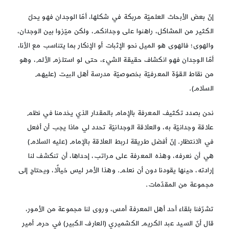
إنّ بعض الأبحاث العلميّة مربكة في شكلها، أمّا الوجدان فهو يحلّ
الكثير من المشاكل، راهنوا على وجدانكم، ولكن ميّزوا بين الوجدان،
والهوى؛ فالهوى هو الميل نحو الإثبات أو الإنكار بما يتناسب مع الأنا،
أمّا الوجدان فهو انكشاف حقيقة الشيء، حتى لو استلزم الألم، وهو
من نقاط القوّة المعرفيّة بخصوصيّة مدرسة أهل البيت (عليهم
السلام).
نحن بصدد تكثيف المعرفة بالإمام بالمقدار الذي يخدمنا في نظم
علاقة وجدانيّة به، والعلاقة الوجدانيّة تحدد لي ماذا يجب أن أفعل
في الانتظار. إنّ أفضل طريقة لربط العلاقة بالإمام (عليه السلام)
هي أن نعرفه، وهذه المعرفة على مراتب، إحداها، أن تنكشف لنا
إرادته، حينها يقودنا دون أن نعلم. وهذا الأمر ليس خيالًا، ويحتاج إلى
مجموعة من المقدّمات.
تشرّفنا بلقاء أحد أهل المعرفة أمس، وروى لنا مجموعة من الأمور،
قال أنّ السيد عبد الكريم الكشميري (العارف الكبير) في حرم أمير