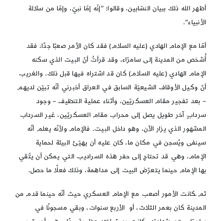
أظهر الله ذلك ببيان النسّابين، وقالوا: “إنّه إمّا نبيّ، وإمّا من سلالة
الأنبياء”.
أمّا مع الإمام الهادي (عليه السلام) فقد كان الأمر صعبًا جدًا، فقد
أُشخص من المدينة إلى سامرّاء، وقد قرأتُ أنّ البيت الذي سكنه
الإمام الهادي (عليه السلام) كان قد اشتراه فيها قبل ذلك. والغريب
أنّ وكيل الأوقاف الشيعيّة السابق في العراق أخبرني أنّه تبيّن لديهم
– بعد تفجير مقام العسكريّين، وأثناء عملية التنظيف – وجود
سردابٍ آخر طويل يصل إلى محراب مقام العسكريّين، غير السرداب
المشهور الذي يزار الآن، وهو داخل البيت. فالإمام ولأنّه يعلم أنّه
سينفى ويُسجن في مكان ما، كان عليه أن يهيّئ البيئة لحماية
الإمام، وهي قد تحتاج إلى حفر هذه السراديب التي يمكن أن يتّقي
بها الإمام حينما يتعرّض البيت إلى مداهمة، وذلك فعلًا ما حصل.
ثم ّكانت الأمور أصعب مع الإمام العسكري حيث أنّه حينما قدم من
المدينة كان بعمر الثلاث، أو الأربع سنوات، وبقي مسجونًا في