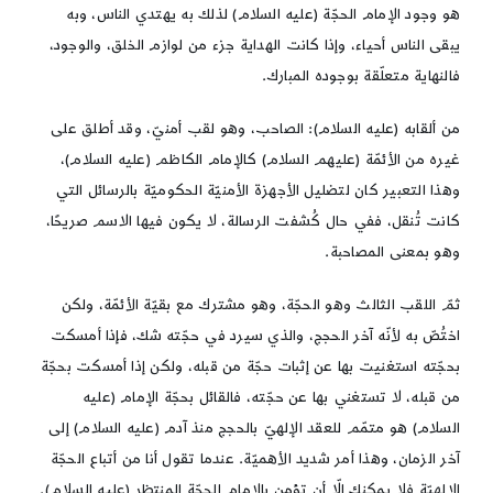
هو وجود الإمام الحجّة (عليه السلام) لذلك به يهتدي الناس، وبه
يبقى الناس أحياء، وإذا كانت الهداية جزء من لوازم الخلق، والوجود،
فالنهاية متعلّقة بوجوده المبارك.
من ألقابه (عليه السلام): الصاحب، وهو لقب أمنيّ، وقد أطلق على
غيره من الأئمّة (عليهم السلام) كالإمام الكاظم (عليه السلام)،
وهذا التعبير كان لتضليل الأجهزة الأمنيّة الحكوميّة بالرسائل التي
كانت تُنقل، ففي حال كُشفت الرسالة، لا يكون فيها الاسم صريحًا،
وهو بمعنى المصاحبة.
ثمّ اللقب الثالث وهو الحجّة، وهو مشترك مع بقيّة الأئمّة، ولكن
اختُصّ به لأنّه آخر الحجج، والذي سيرد في حجّته شك، فإذا أمسكت
بحجّته استغنيت بها عن إثبات حجّة من قبله، ولكن إذا أمسكت بحجّة
من قبله، لا تستغني بها عن حجّته، فالقائل بحجّة الإمام (عليه
السلام) هو متمّم للعقد الإلهيّ بالحجج منذ آدم (عليه السلام) إلى
آخر الزمان، وهذا أمر شديد الأهميّة. عندما تقول أنا من أتباع الحجّة
الإلهيّة فلا يمكنك إلّا أن تؤمن بالإمام الحجّة المنتظر (عليه السلام).