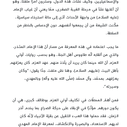
والإسماعيليين، وكيف نشأت هذه الدول، وسترون أمرًا ملفتًا، وهو
أنّ أغلبها نشأ في مرحلة الغيبة الصغرى، ممّا يعني أنّ غياب الإمام
(عليه السلام) من واجهة الأحداث أدّى إلى حالة استرخاء سياسيّة،
مكّنت الشيعة من أن يجمعوا أنفسهم دون الإحساس بالخطر من
السلطة.
ما يجب اعتماده في هذه المعرفة من مسار أنّ هذا الإمام المدّخر،
والذي من ألقابه أنّه طاووس أهل الجنة، وهو بحسب روايات أولي
العزم أنّ الله حينما كان يريد أن يأخذ منهم عهد العزم كان يعرّفهم
بأهل البيت (عليهم السلام)، وهنا نصّ ملفت جدًا يقول: “وكان
يعرّفهم بمحمّد، وآل محمّد (صلّى الله عليه وآله) وبالمهدي،
وسيرته”.
فمن أهمّ المحطّات في تكليف أولي العزم بوظائف كبرى، هي أن
يكون دورهم مؤثّرًا في الإبقاء على حركة الصراع بما يخدم آخر
الزمان. فقد حملوا هذا العبء الثقيل عن بقيّة الأنبياء لأنّه كان
لديهم الاستعداد، والبصيرة والانكشاف، لمعرفة الإمام المهدي