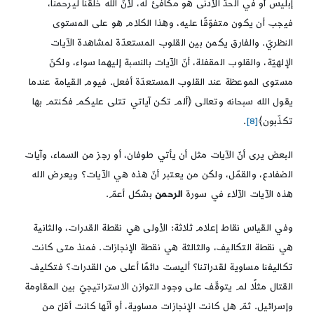
إبليس أو في الحدّ الأدنى هو مكافئ له، لأنّ الله خلقنا ليرحمنا،
فيجب أن يكون متفوّقًا عليه، وهذا الكلام هو على المستوى
النظريّ. والفارق يكمن بين القلوب المستعدّة لمشاهدة الآيات
الإلهيّة، والقلوب المقفلة، أنّ الآيات بالنسبة إليهما سواء، ولكنّ
مستوى الموعظة عند القلوب المستعدّة أفعل. فيوم القيامة عندما
يقول الله سبحانه وتعالى ﴿ألم تكن آياتي تتلى عليكم فكنتم بها
تكذّبون﴾
[8]
.
البعض يرى أنّ الآيات مثل أن يأتي طوفان، أو رجز من السماء، وآيات
الضفادع، والقمّل، ولكن من يعتبر أنّ هذه هي الآيات؟ ويعرض الله
هذه الآيات الآلاء في سورة
الرحمن
بشكل أعمّ.
وفي القياس نقاط إعلام ثلاثة: الأولى هي نقطة القدرات، والثانية
هي نقطة التكاليف، والثالثة هي نقطة الإنجازات. فمنذ متى كانت
تكاليفنا مساوية لقدراتنا؟ أليست دائمًا أعلى من القدرات؟ فتكليف
القتال مثلًا لم يتوقّف على وجود التوازن الاستراتيجيّ بين المقاومة
وإسرائيل. ثمّ هل كانت الإنجازات مساوية، أو أنّها كانت أقلّ من