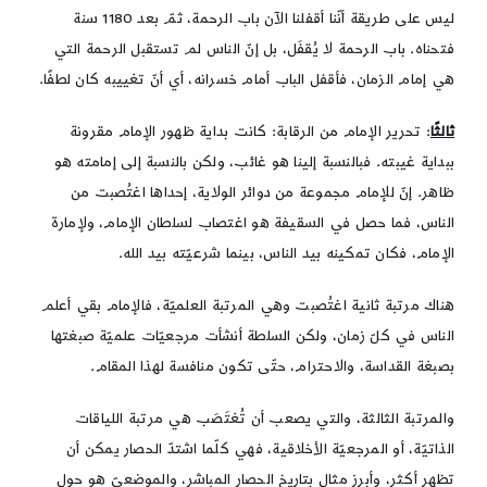
ليس على طريقة أنّنا أقفلنا الآن باب الرحمة، ثمّ بعد 1180 سنة
فتحناه. باب الرحمة لا يُقفَل، بل إنّ الناس لم تستقبل الرحمة التي
هي إمام الزمان، فأقفل الباب أمام خسرانه، أي أنّ تغييبه كان لطفًا.
ثالثًا
: تحرير الإمام من الرقابة: كانت بداية ظهور الإمام مقرونة
ببداية غيبته. فبالنسبة إلينا هو غائب، ولكن بالنسبة إلى إمامته هو
ظاهر. إنّ للإمام مجموعة من دوائر الولاية، إحداها اغتُصبت من
الناس، فما حصل في السقيفة هو اغتصاب لسلطان الإمام، ولإمارة
الإمام، فكان تمكينه بيد الناس، بينما شرعيّته بيد الله.
هناك مرتبة ثانية اغتُصبت وهي المرتبة العلميّة، فالإمام بقي أعلم
الناس في كلّ زمان، ولكن السلطة أنشأت مرجعيّات علميّة صبغتها
بصبغة القداسة، والاحترام، حتّى تكون منافسة لهذا المقام.
والمرتبة الثالثة، والتي يصعب أن تُغتَصَب هي مرتبة اللياقات
الذاتيّة، أو المرجعيّة الأخلاقية، فهي كلّما اشتدّ الحصار يمكن أن
تظهر أكثر، وأبرز مثال بتاريخ الحصار المباشر، والموضعيّ هو حول