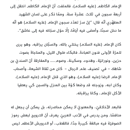
الإمام الكاظم (عليه السلام)، فالملفت أنّ الإمام الكاظم انتقل إلى
أربعة سجون في ثلاث عشرة سنة. وممّا ذكر على لسان الشهيد
المطهّري أنّه قال: “إنّ سرّ تعدّد سجون الإمام (عليه السلام) هو أنّه
ما دخل سجنًا، وأمضى فيه أيامًا، إلّا حوّل سجّانه فيه إلى عاشق”.
كان الإمام (عليه السلام) يختلي بالله، والسجَّان يراقبه، وهو يرى
للمرّة الأولى فنون العبادة، فالبكاء طوال الليل، والمناجاة بصوت
حزين، ونورانيّة، وهدوء، وسكينة، وصوم…. والمفارقة أنّ السنديّ بن
شاهك – في تصنيف علم الرجال – كان من ثقاة الشيعة، وأصحاب
الإمام الرضا (عليه السلام)، وهو الذي قتل الإمام (عليه السلام)،
وكان ابنه، وزوجته قد وضعا كوّة بين المنزل والسجن كي يعطيا
الأكل للإمام، وكانا يراقبانه.
فالبعد الأخلاقيّ، والمعنويّ لا يمكن محاصرته، بل يمكن أن يجعل له
منافسًا. ومن يدرس في الأدب العربيّ يعرف أنّ الترويج لبعض رموز
الصوفيّة فيه مبالغة كبيرة جدًا، فالقطب، أو الدرويش الأعظم ليس