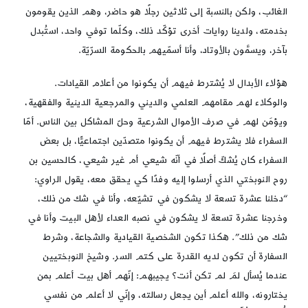
الغائب، ولكن بالنسبة إلى ثلاثين رجلًا هو حاضر، وهم الذين يقومون
بخدمته، ولدينا روايات أخرى تؤكّد ذلك، وكلّما توفي واحد، استُبدل
بآخر، ويسمَّون بالأوتاد، وأنا أسمّيهم بالحكومة السرّيّة.
هؤلاء الأبدال لا يُشترط فيهم أن يكونوا من أعلام القيادات.
والوكلاء لهم مقامهم العلمي والديني والمرجعية الدينية والفقهية،
ويؤمَن لهم في صرف الأموال الشرعية وحلّ المشاكل بين الناس. أمّا
السفراء فلا يشترط فيهم أن يكونوا متصدّين اجتماعيًّا، بل بعض
السفراء كان يُشكّ أصلًا في أنّه شيعي أم غير شيعي، كالحسين بن
روح النوبختي الذي أرسلوا إليه وفدًا كي يحقق معه، يقول الراوي:
“دخلنا عشرة تسعة لا يشكون في تشيّعه، وأنا في شك من ذلك،
وخرجنا عشرة تسعة لا يشكون في نصبه العداء لأهل البيت وأنا في
شك من ذلك”. هكذا تكون الشخصية القيادية والشجاعة، وشرط
السفارة أن تكون لديه القدرة على كتم السر. وشيخ النوبختيين
عندما يُسأل لمَ لم تكن أنت؟ يجيبهم: إنّهم أهل بيت أعلم بمن
يختارونه، والله أعلم أين يجعل رسالته، وإنّي لا أعلم من نفسي