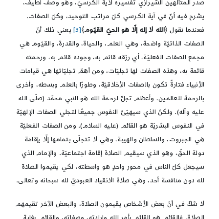
صدر المتألّهين الشيرازي تفسيره لآية الكرسيّ، وهو وصفٌ لطيفٌ،
يشرح فيه أنّ في آية الكرسي كلّ مراتب التوحيد، وكلّ الصفات.
فعندما نقول ﴿
الله
لا إله إلّا هو الحيّ القيّوم
﴾
[3]
يعني ذلك أنّ
الصفات الذاتيّة واضحة، وهي العلم، والحياة، والقدرة، والقيّوم هي
مجمع الصفات الفعليّة، أي رزقه قائم به، وجوده قائم به، ورحمته
قائمة به، وهذه الصفات لها تجليّات، ومن أهمّ تجليّاتها هي قيامات
الأنبياء فتارةً تكون بالصفات الأخلاقيّة، وطورًا بالعلم وبسطه، وأخرى
بالرحمة للعالمين، وأعظم تجلٍّ لرحمة الله هو النبي محمّد (صلّى الله
عليه وآله). ولكنّ الذي سيهيّئ النفوس جميعًا لتجلي الصفات الإلهيّة
في النفوس البشريّة هو القائم (عليه السلام). ومن الصفات الفعليّة
هي الجبروت، والسلطان والهيبة، وهي لا تتجلّى بتمامها إلّا بإقامة
دولة الحقّ، وهو الذي سيقيم الصلاة إقامة اجتماعيّة. والإمام الذي
سيجعل كلّ الناس في محور واحدٍ هو واسطته، لكي يقيموا الصلاة
لله دون منافسة أحد، وهي صلاة الانقياد العبوديّ لله سبحانه وتعالى.
لا شكّ في أنّ بعض الأشخاص يقيمون الصلاة، والبعض الآخر تقيمهم
الصلاة. فالقائم هو القائم بأمر الله وإرادته، وصفاته، والقائم بغاية