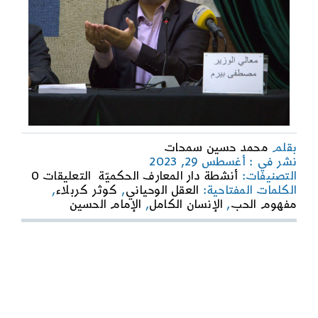
بقلم
محمد حسين سمحات
نشر في : أغسطس 29, 2023
on
التصنيفات:
أنشطة دار المعارف الحكميّة
التعليقات 0
كوثر
الكلمات المفتاحية:
العقل الوحياني
,
كوثر كربلاء
,
كربلاء
مفهوم الحب
,
الإنسان الكامل
,
الإمام الحسين
على
بساط
المناق