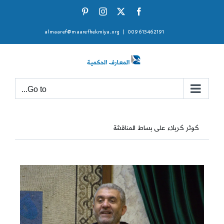
Ski
Pinterest
Instagram
Facebook
X
t
almaaref@maarefhekmiya.org
|
009615462191
conten
Go to...
كوثر كربلاء على بساط المناقشة